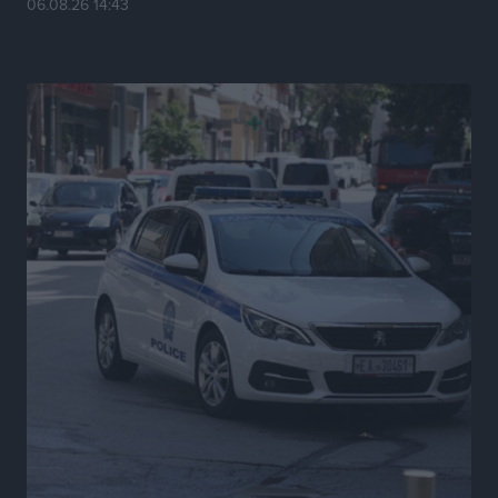
06.08.26 14:43
Ερώτηση Μπελέρη σε Κομισιόν για τη δημιουργία
«σύγχρονου Ευρωπαϊκού Ταμείου Αντιμετώπισης
Φυσικών Καταστροφών»
Ειδήσεις
•
πριν 6 ώρες
Έκκληση γονέων για να λειτουργήσει ο
Βρεφονηπιακός Σταθμός Κάσου
Τοπικές Ειδήσεις
•
πριν 6 ώρες
Ακρίβεια: Σημαντικές οι διατακτικές σίτισης για 3
στους 4 εργαζομένους
Ειδήσεις
•
πριν 6 ώρες
Κινητοποίηση της Πυροσβεστικής στην Κάρπαθο, για
τη φωτιά στην περιοχή Σάνταλο
Τοπικές Ειδήσεις
•
πριν 6 ώρες
Η Ρόδος μπαίνει στη διεκδίκηση για τη Μεσογειακή