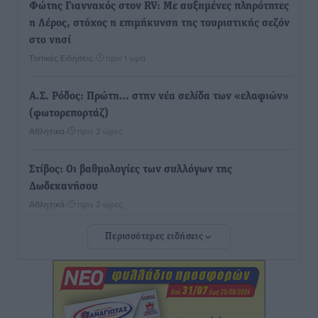
Φώτης Γιαννακός στον RV: Με αυξημένες πληρότητες
η Λέρος, στόχος η επιμήκυνση της τουριστικής σεζόν
στο νησί
Τοπικές Ειδήσεις
•
πριν 1 ώρα
Α.Σ. Ρόδος: Πρώτη… στην νέα σελίδα των «ελαφιών»
(φωτορεπορτάζ)
Αθλητικά
•
πριν 2 ώρες
Στίβος: Οι βαθμολογίες των συλλόγων της
Δωδεκανήσου
Αθλητικά
•
πριν 2 ώρες
Περισσότερες ειδήσεις
Νέες ταυτότητες: Ποιοι πρέπει να τις αλλάξουν άμεσα
και ποιοι όχι
Ειδήσεις
•
πριν 2 ώρες
Στον Ιπποκράτη η Μαρία Βλάχου