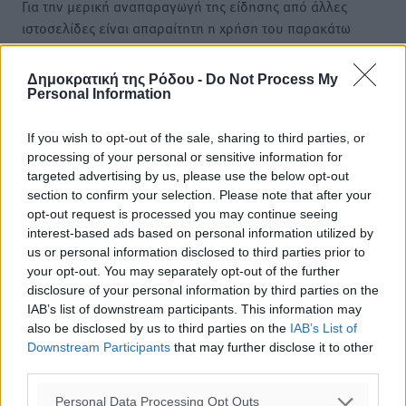
Για την μερική αναπαραγωγή της είδησης από άλλες
ιστοσελίδες είναι απαραίτητη η χρήση του παρακάτω
παρεχόμενου συνδέσμου παραπομπής προς το άρθρο
της Δημοκρατικής.
Δημοκρατική της Ρόδου -
Do Not Process My
Personal Information
If you wish to opt-out of the sale, sharing to third parties, or
processing of your personal or sensitive information for
targeted advertising by us, please use the below opt-out
o καιρός τώρα:
section to confirm your selection. Please note that after your
28
°
opt-out request is processed you may continue seeing
αίθριος καιρός
interest-based ads based on personal information utilized by
us or personal information disclosed to third parties prior to
59
%
your opt-out. You may separately opt-out of the further
19
km/h
disclosure of your personal information by third parties on the
Δ
IAB’s list of downstream participants. This information may
29
31
°/
°
also be disclosed by us to third parties on the
IAB’s List of
06:17
Downstream Participants
that may further disclose it to other
third parties.
20:08
πρόγνωση:
Personal Data Processing Opt Outs