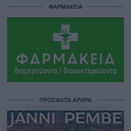
Τοπικές Ειδήσεις
•
πριν 3 ώρες
ΦΑΡΜΑΚΕΙΑ
Κλειστή αύριο βράδυ η παραλιακή οδός στο λιμάνι της
Κω
Τοπικές Ειδήσεις
•
πριν 3 ώρες
Στην ΑΑΔΕ ο Μητσοτάκης για το myAGRO: «Είναι μια
πολύ σημαντική ημέρα για τον πρωτογενή τομέα»
Ειδήσεις
•
πριν 4 ώρες
Ξενοδοχεία: Ανοδος 10% στον τζίρο με στάσιμες
διανυκτερεύσεις
Ειδήσεις
•
πριν 4 ώρες
ΠΡΟΣΦΑΤΑ ΑΡΘΡΑ
Οι πρώτες εικόνες του νέου Canadair που έρχεται
Ελλάδα και θα πετά και νύχτα
Ειδήσεις
•
πριν 4 ώρες