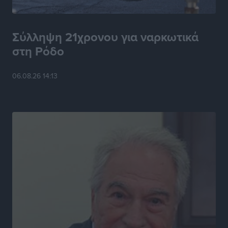
Πρωτεύουσα Πολιτισμού και Διαλόγου 2028
Τοπικές Ειδήσεις
•
πριν 6 ώρες
Σύλληψη 21χρονου για ναρκωτικά
στη Ρόδο
Σύμη: Στον 8ο αγνοούμενο Γερμανό τουρίστα ανήκει η
σορός που εντοπίστηκε
06.08.26 14:13
Τοπικές Ειδήσεις
•
πριν 6 ώρες
Η σιωπηρή παράταση του Ταμείου Ανάκαμψης για
την Ελλάδα
Ειδήσεις
•
πριν 6 ώρες
Το εκλογικό ρολόι του Μαξίμου χτυπά τέλη Μαΐου του
2027
Τοπικές Ειδήσεις
•
πριν 7 ώρες
ΦΟΔΣΑ Νοτίου Αιγαίου: «Δεν ζητάμε ασυλία – ζητάμε
θεσμική προστασία της αυτοδιοίκησης»