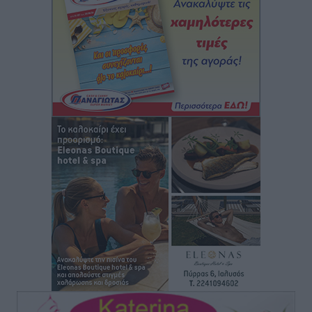
Αθλητικά
•
πριν 2 ώρες
Οικονομική ενίσχυση για συντήρηση στο κλειστό της
Καρπάθου
Αθλητικά
•
πριν 2 ώρες
Στάθης Αντωνάς: Ένα βήμα πριν από επαγγελματικό
συμβόλαιο πυγμαχίας με MTGP και BXGP για Ευρώπη
και Αυστραλία
Αθλητικά
•
πριν 2 ώρες
ΚΑΕ Κολοσσός: Τα… ευρωπαϊκά εισιτήρια διαρκείας
Αθλητικά
•
πριν 2 ώρες
Ιπποκράτης: Ανανέωσε η Νίκη Καρτσαμάρη
Αθλητικά
•
πριν 2 ώρες