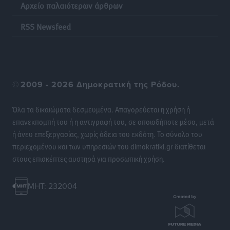
Αρχείο παλαιότερων άρθρων
Ψηφιακό δίδυμο για τα δάση της Ρόδου και 3D
εκτύπωση 42 οικισμών
RSS Newsfeed
Τοπικές Ειδήσεις
•
πριν 7 ώρες
Ένα όνομα που ταιριάζει στην Ρόδο
Δημο-Κρίσεις
•
πριν 7 ώρες
©
2009 - 2026 Δημοκρατική της Ρόδου.
Όταν τα γεγονότα απαντούν στα σενάρια
Όλα τα δικαιώματα δεσμευμένα. Απαγορεύεται η χρήση ή
Δημο-Κρίσεις
•
πριν 7 ώρες
επανεκπομπή του ή η αντιγραφή του, σε οποιοδήποτε μέσο, μετά
ή άνευ επεξεργασίας, χωρίς άδεια του εκδότη. Το σύνολο του
περιεχομένου και των υπηρεσιών του dimokratiki.gr διατίθεται
Η Ρόδος βρήκε επιτέλους το πρόβλημά της και είναι
στους επισκέπτες αυστηρά για προσωπική χρήση.
στην Πάρο
Δημο-Κρίσεις
•
πριν 7 ώρες
MHT: 232004
Το νησί που κόλλησε σε μια θέση γραμματέα
Δημο-Κρίσεις
•
πριν 7 ώρες