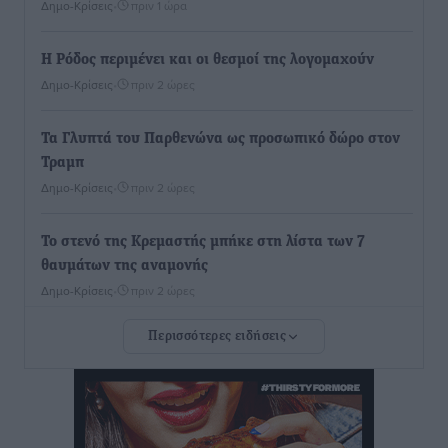
Δημο-Κρίσεις
•
πριν 1 ώρα
Η Ρόδος περιμένει και οι θεσμοί της λογομαχούν
Δημο-Κρίσεις
•
πριν 2 ώρες
Τα Γλυπτά του Παρθενώνα ως προσωπικό δώρο στον
Τραμπ
Δημο-Κρίσεις
•
πριν 2 ώρες
Το στενό της Κρεμαστής μπήκε στη λίστα των 7
θαυμάτων της αναμονής
Δημο-Κρίσεις
•
πριν 2 ώρες
Περισσότερες ειδήσεις
ΣΕΤΕ: Σημαντική θεσμική εξέλιξη η ΚΥΑ για το ΕΧΠ
για τον τουρισμό
Ειδήσεις
•
πριν 2 ώρες