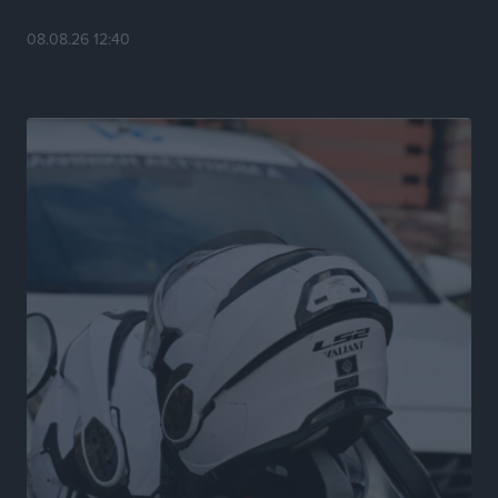
ΑΔΜΗΕ: Ολοκληρώνεται η ηλεκτρική διασύνδεση των
08.08.26 12:40
Κυκλάδων, τα οφέλη
Ειδήσεις
•
πριν 4 ώρες
Πόσοι Ευρωπαίοι «αντέχουν» διακοπές στο εξωτερικό
– Τι ισχύει για Έλληνες
Ειδήσεις
•
πριν 4 ώρες
Βούλγαροι τουρίστες: Λιγότερες διανυκτερεύσεις
στην Ελλάδα, αλλά 18% υψηλότερη δαπάνη ανά
διανυκτέρευση
Ειδήσεις
•
πριν 4 ώρες
Βέλγοι τουρίστες: Στα 547,9 εκατ. ευρώ οι εισπράξεις
για την Ελλάδα
Ειδήσεις
•
πριν 4 ώρες