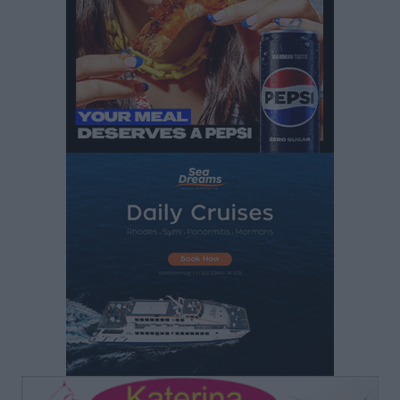
Γ. Χατζημάρκος: “Δύο μεγάλες δεσμεύσεις
Γεωργιάδη” – Κίνητρα για τους γιατρούς των νησιών
και συνεργασία Ρόδου με το Αττικόν για το
Ακτινοθεραπευτικό
Τοπικές Ειδήσεις
•
πριν 2 ώρες
Σούπερ μάρκετ: Διευρύνεται η εθνική πρωτοβουλία
για τις τιμές – Eρχονται νέες συμμετοχές εταιρειών
Ειδήσεις
•
πριν 2 ώρες
Συνελήφθησαν έξι άτομα για ηχορύπανση από
καταστήματα στο Νότιο Αιγαίο
Τοπικές Ειδήσεις
•
πριν 2 ώρες
15 Αυγούστου 2026: Πώς θα πληρωθούν όσοι
εργαστούν την αργία – Τι ισχύει για πενθήμερο,
εξαήμερο και άδειες
Ειδήσεις
•
πριν 2 ώρες