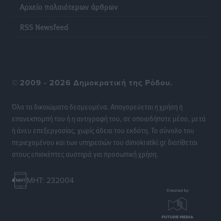
Αρχείο παλαιότερων άρθρων
“πτήση” τους
Αθλητικά
•
πριν 20 ώρες
RSS Newsfeed
Άρης Αρχαγγέλου: Στο πλευρό του άτυχου Ιάκωβου
Θωμά
Αθλητικά
•
πριν 20 ώρες
©
2009 - 2026 Δημοκρατική της Ρόδου.
Φοίβος: Η μεγάλη επιστροφή του Μπρένο Σαλβατιέρα
Όλα τα δικαιώματα δεσμευμένα. Απαγορεύεται η χρήση ή
Αθλητικά
•
πριν 21 ώρες
επανεκπομπή του ή η αντιγραφή του, σε οποιοδήποτε μέσο, μετά
ή άνευ επεξεργασίας, χωρίς άδεια του εκδότη. Το σύνολο του
Κλεάνθης: Έτοιμες οι κάρτες διαρκείας της νέας
περιεχομένου και των υπηρεσιών του dimokratiki.gr διατίθεται
σεζόν
στους επισκέπτες αυστηρά για προσωπική χρήση.
Αθλητικά
•
πριν 21 ώρες
MHT: 232004
Ατρόμητος Διμυλιάς: Ο Μαργαρίτης και μία
αδιαπραγμάτευτη φιλοσοφία
Αθλητικά
•
πριν 21 ώρες