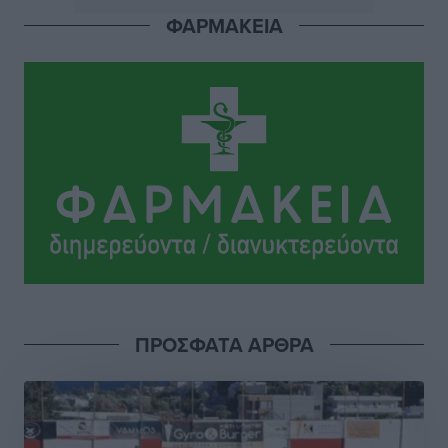
ΦΑΡΜΑΚΕΙΑ
Εθνική Παίδων: Ο Χριστοδούλου και η καλύτερη
φουρνιά των τελευταίων ετών
Αθλητικά
•
πριν 3 ώρες
Διαγόρας: Ανανέωσε ο Μιχάλης Χατζηγεωργίου
Αθλητικά
•
πριν 3 ώρες
ΔΕΑΣ Δάφνη Ρόδου: Η Ευαγγελία Τετράδη στο
τεχνικό επιτελείο
Αθλητικά
•
πριν 3 ώρες
Γ.Σ. Διαγόρας: Το οργανόγραμμα των Ακαδημιών
Αθλητικά
•
πριν 3 ώρες
ΠΡΟΣΦΑΤΑ ΑΡΘΡΑ
Σταυρός Καλυθιών: Απέκτησε και την Ειρήνη
Καρελλάκη
Αθλητικά
•
πριν 3 ώρες