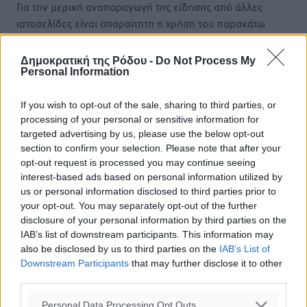
Για την μερική αναπαραγωγή της είδησης από άλλες
ιστοσελίδες είναι απαραίτητη η χρήση του παρακάτω
παρεχόμενου συνδέσμου παραπομπής προς το άρθρο
της Δημοκρατικής.
Δημοκρατική της Ρόδου -
Do Not Process My
Personal Information
If you wish to opt-out of the sale, sharing to third parties, or
processing of your personal or sensitive information for
targeted advertising by us, please use the below opt-out
o καιρός τώρα:
section to confirm your selection. Please note that after your
29
opt-out request is processed you may continue seeing
°
αίθριος καιρός
interest-based ads based on personal information utilized by
us or personal information disclosed to third parties prior to
79
%
your opt-out. You may separately opt-out of the further
6
km/h
disclosure of your personal information by third parties on the
Δ-ΝΔ
IAB’s list of downstream participants. This information may
30
30
°/
°
also be disclosed by us to third parties on the
IAB’s List of
06:18
Downstream Participants
that may further disclose it to other
third parties.
20:06
πρόγνωση:
Personal Data Processing Opt Outs