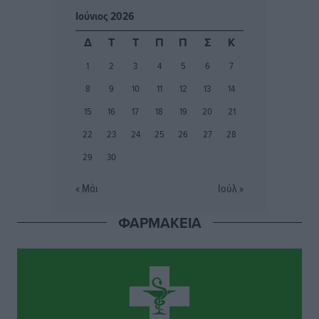
Ιούνιος 2026
Ο λαγοκέφαλος βρήκε επιτέλους τιμή, μένει να βρεθεί
Δ
Τ
Τ
Π
Π
Σ
Κ
και σχέδιο
1
2
3
4
5
6
7
Δημο-Κρίσεις
•
πριν 2 ώρες
8
9
10
11
12
13
14
Το ΠΑΣΟΚ στα Δωδεκάνησα ψάχνει έξι και του
15
16
17
18
19
20
21
περισσεύουν 14
22
23
24
25
26
27
28
Δημο-Κρίσεις
•
πριν 2 ώρες
29
30
Η Ροδιακή Επαυλη περιμένει ακόμα να βρεθεί κάποιος
« Μάι
Ιούλ »
να την αναλάβει
Δημο-Κρίσεις
•
πριν 2 ώρες
ΦΑΡΜΑΚΕΙΑ
Ενας υπουργός που έρχεται στη Ρόδο με λύσεις και
όχι με υποσχέσεις
Δημο-Κρίσεις
•
πριν 2 ώρες