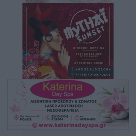
Συνεντεύξεις
•
πριν 2 ώρες
Πρέσβης της Βραζιλίας: «Η Ελλάδα και η Βραζιλία
έχουν τεράστιες ευκαιρίες συνεργασίας – Η Ρόδος
μπορεί να διαδραματίσει σημαντικό ρόλο»
Συνεντεύξεις
•
πριν 2 ώρες
Τσαμπίκα Διαμαντή: Η Ρόδος δεν μπορεί να σχεδιάζει
το μέλλον της μέσα στην αβεβαιότητα
Συνεντεύξεις
•
πριν 2 ώρες
Η υπογεννητικότητα βάζει λουκέτο σε 11 σχολεία
Πρωτοβάθμιας στα Δωδεκάνησα
Ρεπορτάζ
•
πριν 2 ώρες
Κ. Σπανός: Παρά την αυξημένη τουριστική κίνηση, η
αγορά της Ρόδου κινείται κάτω από τις προσδοκίες
Ρεπορτάζ
•
πριν 2 ώρες