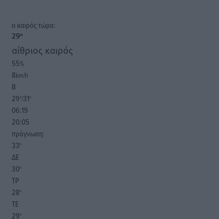
o καιρός τώρα:
29
°
αίθριος καιρός
55
%
8
km/h
Β
29
31
°/
°
06:19
20:05
πρόγνωση:
33
°
ΔΕ
30
°
ΤΡ
28
°
ΤΕ
29
°