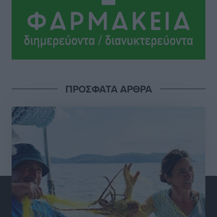
Ροδάκινα: 9 οφέλη στην υγεία του ανθρώπου
Τοπικές Ειδήσεις
•
πριν 2 ώρες
Καιρός «hot – dry – windy» τις επόμενες 48 ώρες στη
χώρα
Ειδήσεις
•
πριν 14 ώρες
ΠΡΟΣΦΑΤΑ ΑΡΘΡΑ
Δύο σχολεία της Λέρου αλλάζουν όψη με δωρεά
αγάπης για τα παιδιά
Τοπικές Ειδήσεις
•
πριν 15 ώρες
Τουρισμός: Με θετικό πρόσημο έως τώρα η χρονιά,
παρά τα σκαμπανεβάσματα
Ειδήσεις
•
πριν 15 ώρες
Χαρ. Ναβροζίδης στον RV «Σε τρία χρόνια θα είμαστε
η πιο ψηφιακή Περιφέρεια της χώρας» Δημοπρατείται