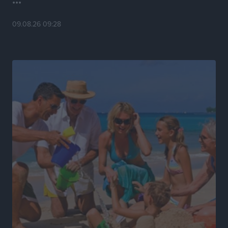
Αθλητικά
•
πριν 22 ώρες
09.08.26 09:28
Ο Πελεκάνος, οι ανεμογεννήτριες και μια κοινότητα
που κανείς δεν ρώτησε
Δημο-Κρίσεις
•
πριν 22 ώρες
Η Ρόδος περιμένει και οι θεσμοί της λογομαχούν
Δημο-Κρίσεις
•
πριν 22 ώρες
Τα Γλυπτά του Παρθενώνα ως προσωπικό δώρο στον
Τραμπ
Δημο-Κρίσεις
•
πριν 22 ώρες
Το στενό της Κρεμαστής μπήκε στη λίστα των 7
θαυμάτων της αναμονής
Δημο-Κρίσεις
•
πριν 22 ώρες
ΣΕΤΕ: Σημαντική θεσμική εξέλιξη η ΚΥΑ για το ΕΧΠ