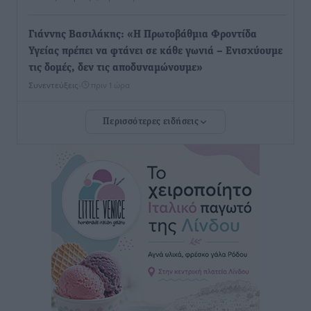
Γιάννης Βασιλάκης: «Η Πρωτοβάθμια Φροντίδα
Υγείας πρέπει να φτάνει σε κάθε γωνιά – Ενισχύουμε
τις δομές, δεν τις αποδυναμώνουμε»
Συνεντεύξεις
•
πριν 1 ώρα
Περισσότερες ειδήσεις
Ιδρυμα Ωνάση: Το όραμα πίσω από τα δύο νέα
σχολεία της Ρόδου
Συνεντεύξεις
•
πριν 1 ώρα
Μιχάλης Χουρδάκης: «Η χώρα χρειάζεται μια
αξιόπιστη εναλλακτική κυβερνητική πρόταση»
Συνεντεύξεις
•
πριν 2 ώρες
Σεβ. Μητροπολίτης Ρόδου κ. Κύριλλος: «Ο Αύγουστος
είναι ο μήνας της Παναγίας και η Θεία Λειτουργία η
καρδιά της ζωής της Εκκλησίας»