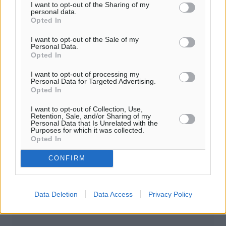
Add Dimokratiki.gr on Google ↗
I want to opt-out of the Sharing of my
personal data.
Opted In
Ακολουθήστε μας στο Google News ★ ↗
I want to opt-out of the Sale of my
Personal Data.
Στο Google News πατήστε ★ Ακολουθήστε
Opted In
I want to opt-out of processing my
Personal Data for Targeted Advertising.
Opted In
I want to opt-out of Collection, Use,
Retention, Sale, and/or Sharing of my
Personal Data that Is Unrelated with the
Purposes for which it was collected.
Opted In
CONFIRM
0
Data Deletion
Data Access
Privacy Policy