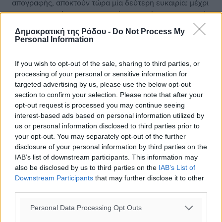
απογραφής, αποκτούν τώρα μία δεύτερη ευκαιρία: μέχρι
τις 22 Νοεμβρίου 2026 μπορούν να ζητήσουν δικαστικά
τον διορισμό επιμελητή και πραγματογνωμόνων ώστε να
Δημοκρατική της Ρόδου -
Do Not Process My
γίνει απογραφή της κληρονομίας. Στην πράξη, δίνεται
Personal Information
μια «δεύτερη ευκαιρία» για χιλιάδες πολίτες που είτε
αγνοούσαν τις σχετικές προθεσμίες είτε βρέθηκαν
If you wish to opt-out of the sale, sharing to third parties, or
αντιμέτωποι με χρεωμένες κληρονομιές.
processing of your personal or sensitive information for
targeted advertising by us, please use the below opt-out
section to confirm your selection. Please note that after your
Premium Έκδοση ΤΑ ΝΕΑ
opt-out request is processed you may continue seeing
interest-based ads based on personal information utilized by
Πηγή
: in.gr
us or personal information disclosed to third parties prior to
your opt-out. You may separately opt-out of the further
disclosure of your personal information by third parties on the
IAB’s list of downstream participants. This information may
#Κληρονομικό Δίκαιο
#Προστασία
#Χρέη
also be disclosed by us to third parties on the
IAB’s List of
Downstream Participants
that may further disclose it to other
third parties.
Δείτε περισσότερα άρθρα μας στα αποτελέσματα αναζήτησης
Personal Data Processing Opt Outs