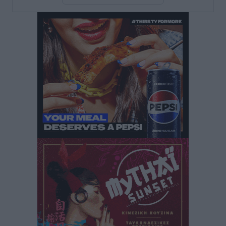
Τσαμπίκα Διαμαντή: Η Ρόδος δεν μπορεί να σχεδιάζει
το μέλλον της μέσα στην αβεβαιότητα
Συνεντεύξεις
•
πριν 30 λεπτά
Η υπογεννητικότητα βάζει λουκέτο σε 11 σχολεία
Πρωτοβάθμιας στα Δωδεκάνησα
Ρεπορτάζ
•
πριν 31 λεπτά
Κ. Σπανός: Παρά την αυξημένη τουριστική κίνηση, η
αγορά της Ρόδου κινείται κάτω από τις προσδοκίες
Ρεπορτάζ
•
πριν 33 λεπτά
Ο λαγοκέφαλος βρήκε επιτέλους τιμή, μένει να βρεθεί
και σχέδιο
Δημο-Κρίσεις
•
πριν 34 λεπτά
Το ΠΑΣΟΚ στα Δωδεκάνησα ψάχνει έξι και του