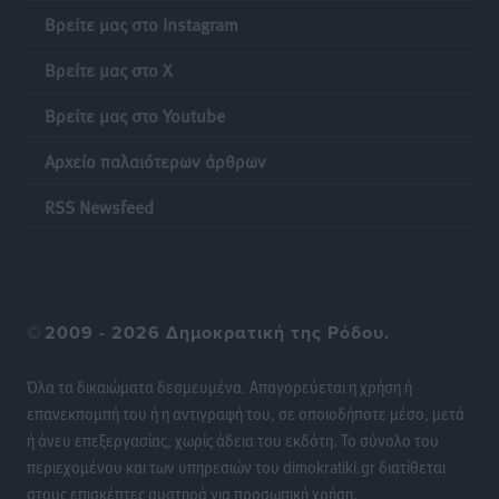
Βρείτε μας στο Instagram
με επιτυχία την 17η διοργάνωση
Αθλητικά
•
πριν 23 ώρες
Βρείτε μας στο X
Φοιτητική στέγη: «Φωτιά» τα ενοίκια σε Αθήνα και
Βρείτε μας στο Youtube
Θεσσαλονίκη – Έως 800 ευρώ στο Ρέθυμνο
Αρχείο παλαιότερων άρθρων
Ειδήσεις
•
πριν 23 ώρες
RSS Newsfeed
Η Τουρκία σε νέο «κρεσέντο» προκλήσεων στο Αιγαίο
με 18 παραβάσεις και παραβιάσεις
Ειδήσεις
•
πριν 23 ώρες
©
2009 - 2026 Δημοκρατική της Ρόδου.
Θερινές εκπτώσεις 2026 έως τις 31 Αυγούστου – Τι
πρέπει να προσέξουν οι καταναλωτές
Όλα τα δικαιώματα δεσμευμένα. Απαγορεύεται η χρήση ή
Ειδήσεις
•
πριν 23 ώρες
επανεκπομπή του ή η αντιγραφή του, σε οποιοδήποτε μέσο, μετά
ή άνευ επεξεργασίας, χωρίς άδεια του εκδότη. Το σύνολο του
ΑΔΜΗΕ: Ολοκληρώνεται η ηλεκτρική διασύνδεση των
περιεχομένου και των υπηρεσιών του dimokratiki.gr διατίθεται
Κυκλάδων, τα οφέλη
στους επισκέπτες αυστηρά για προσωπική χρήση.