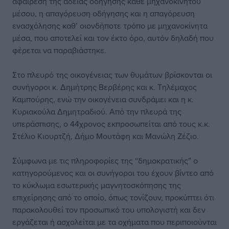
αφαίρεση της άδειας οδήγησης κάθε μηχανοκίνητου
μέσου, η απαγόρευση οδήγησης και η απαγόρευση
ενασχόλησης καθ’ οιονδήποτε τρόπο με μηχανοκίνητα
μέσα, που αποτελεί και τον έκτο όρο, αυτόν δηλαδή που
φέρεται να παραβιάστηκε.
Στο πλευρό της οικογένειας των θυμάτων βρίσκονται οι
συνήγοροι κ. Δημήτρης Βερβέρης και κ. Τηλέμαχος
Καμπούρης, ενώ την οικογένεια συνδράμει και η κ.
Κυριακούλα Δημητραδιού. Από την πλευρά της
υπεράσπισης, ο 44χρονος εκπροσωπείται από τους κ.κ.
Στέλιο Κιουρτζή, Δήμο Μουτάφη και Μανώλη Ζέζιο.
Σύμφωνα με τις πληροφορίες της “δημοκρατικής” ο
κατηγορούμενος και οι συνήγοροι του έχουν βίντεο από
το κύκλωμα εσωτερικής μαγνητοσκόπησης της
επιχείρησης από το οποίο, όπως τονίζουν, προκύπτει ότι
παρακολουθεί τον προσωπικό του υπολογιστή και δεν
εργάζεται ή ασχολείται με τα οχήματα που περιποιούνται