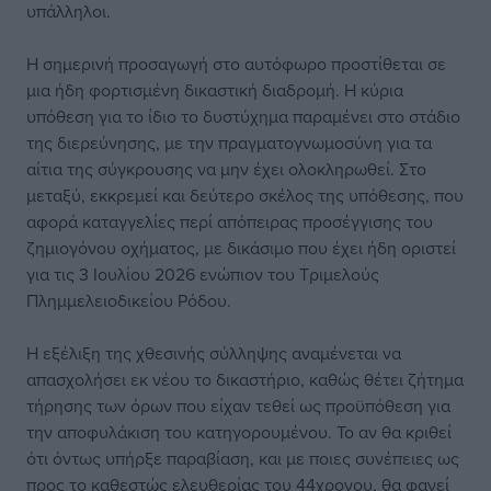
υπάλληλοι.
Η σημερινή προσαγωγή στο αυτόφωρο προστίθεται σε
μια ήδη φορτισμένη δικαστική διαδρομή. Η κύρια
υπόθεση για το ίδιο το δυστύχημα παραμένει στο στάδιο
της διερεύνησης, με την πραγματογνωμοσύνη για τα
αίτια της σύγκρουσης να μην έχει ολοκληρωθεί. Στο
μεταξύ, εκκρεμεί και δεύτερο σκέλος της υπόθεσης, που
αφορά καταγγελίες περί απόπειρας προσέγγισης του
ζημιογόνου οχήματος, με δικάσιμο που έχει ήδη οριστεί
για τις 3 Ιουλίου 2026 ενώπιον του Τριμελούς
Πλημμελειοδικείου Ρόδου.
Η εξέλιξη της χθεσινής σύλληψης αναμένεται να
απασχολήσει εκ νέου το δικαστήριο, καθώς θέτει ζήτημα
τήρησης των όρων που είχαν τεθεί ως προϋπόθεση για
την αποφυλάκιση του κατηγορουμένου. Το αν θα κριθεί
ότι όντως υπήρξε παραβίαση, και με ποιες συνέπειες ως
προς το καθεστώς ελευθερίας του 44χρονου, θα φανεί