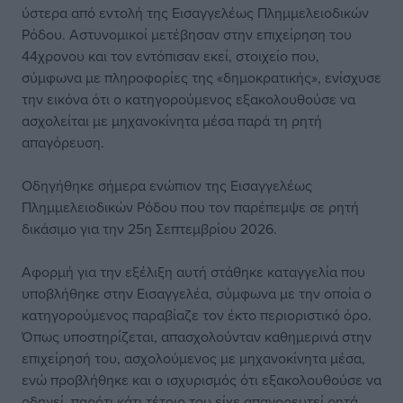
ύστερα από εντολή της Εισαγγελέως Πλημμελειοδικών
Ρόδου. Αστυνομικοί μετέβησαν στην επιχείρηση του
44χρονου και τον εντόπισαν εκεί, στοιχείο που,
σύμφωνα με πληροφορίες της «δημοκρατικής», ενίσχυσε
την εικόνα ότι ο κατηγορούμενος εξακολουθούσε να
ασχολείται με μηχανοκίνητα μέσα παρά τη ρητή
απαγόρευση.
Οδηγήθηκε σήμερα ενώπιον της Εισαγγελέως
Πλημμελειοδικών Ρόδου που τον παρέπεμψε σε ρητή
δικάσιμο για την 25η Σεπτεμβρίου 2026.
Αφορμή για την εξέλιξη αυτή στάθηκε καταγγελία που
υποβλήθηκε στην Εισαγγελέα, σύμφωνα με την οποία ο
κατηγορούμενος παραβίαζε τον έκτο περιοριστικό όρο.
Όπως υποστηρίζεται, απασχολούνταν καθημερινά στην
επιχείρησή του, ασχολούμενος με μηχανοκίνητα μέσα,
ενώ προβλήθηκε και ο ισχυρισμός ότι εξακολουθούσε να
οδηγεί, παρότι κάτι τέτοιο του είχε απαγορευτεί ρητά.