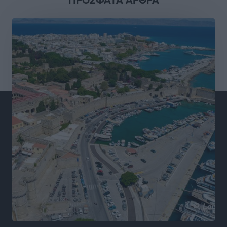
Γιάννης Χατζής για το νέο Ειδικό Χωροταξικό: Οι
βασικοί οριζόντιοι περιορισμοί παραμένουν –
Κίνδυνος για επενδύσεις, περιουσίες και τοπική
ανάπτυξη
Τοπικές Ειδήσεις
•
πριν 14 ώρες
Ευ. Τουρνάς: Απέναντι σε ακραία καιρικά φαινόμενα
δεν υπάρχουν περιθώρια εφησυχασμού
Ειδήσεις
•
πριν 14 ώρες
Στον Άγιο Νικόλαο Χάλκης ανοίγει ξανά το
ανανεωμένο εκκλησιαστικό μουσείο από τη Λέσχη
Lions Χάλκης
Τοπικές Ειδήσεις
•
πριν 15 ώρες
Ρόδος: «Βουλιάζει» από τουρίστες – Πάνω από 1 εκατ.
επιβάτες και 55 κρουαζιερόπλοια
Τοπικές Ειδήσεις
•
πριν 15 ώρες