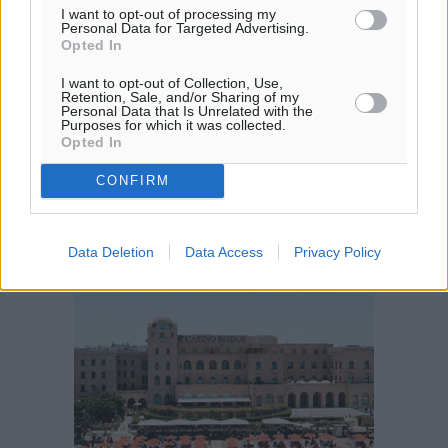
I want to opt-out of processing my
25
28
°/
°
Personal Data for Targeted Advertising.
06:19
Opted In
20:05
I want to opt-out of Collection, Use,
πρόγνωση:
Retention, Sale, and/or Sharing of my
33
Personal Data that Is Unrelated with the
°
Purposes for which it was collected.
ΔΕ
Opted In
30
°
CONFIRM
ΤΡ
28
°
ΤΕ
Data Deletion
Data Access
Privacy Policy
29
°
ΠΕ