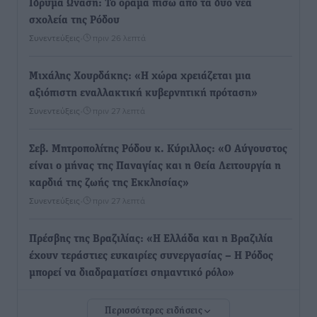
Ιδρυμα Ωνάση: Το όραμα πίσω από τα δύο νέα
σχολεία της Ρόδου
Συνεντεύξεις
•
πριν 26 λεπτά
Μιχάλης Χουρδάκης: «Η χώρα χρειάζεται μια
αξιόπιστη εναλλακτική κυβερνητική πρόταση»
Συνεντεύξεις
•
πριν 27 λεπτά
Σεβ. Μητροπολίτης Ρόδου κ. Κύριλλος: «Ο Αύγουστος
είναι ο μήνας της Παναγίας και η Θεία Λειτουργία η
καρδιά της ζωής της Εκκλησίας»
Συνεντεύξεις
•
πριν 27 λεπτά
Πρέσβης της Βραζιλίας: «Η Ελλάδα και η Βραζιλία
έχουν τεράστιες ευκαιρίες συνεργασίας – Η Ρόδος
μπορεί να διαδραματίσει σημαντικό ρόλο»
Συνεντεύξεις
•
πριν 28 λεπτά
Περισσότερες ειδήσεις