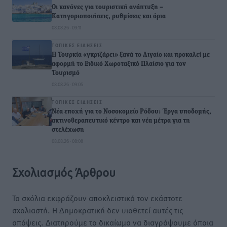
Οι κανόνες για τουριστική ανάπτυξη –
Κατηγοριοποιήσεις, ρυθμίσεις και όρια
08.08.26 · 09:11
ΤΟΠΙΚΈΣ ΕΙΔΉΣΕΙΣ
Η Τουρκία «γκριζάρει» ξανά το Αιγαίο και προκαλεί με
αφορμή το Ειδικό Χωροταξικό Πλαίσιο για τον
Τουρισμό
08.08.26 · 09:05
ΤΟΠΙΚΈΣ ΕΙΔΉΣΕΙΣ
Νέα εποχή για το Νοσοκομείο Ρόδου: Έργα υποδομής,
ακτινοθεραπευτικό κέντρο και νέα μέτρα για τη
στελέχωση
08.08.26 · 08:08
Σχολιασμός Άρθρου
Τα σχόλια εκφράζουν αποκλειστικά τον εκάστοτε
σχολιαστή. Η Δημοκρατική δεν υιοθετεί αυτές τις
απόψεις. Διατηρούμε το δικαίωμα να διαγράψουμε όποια