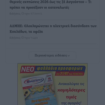
Θερινές εκπτώσεις 2026 έως τις 31 Αυγούστου – Τι
πρέπει να προσέξουν οι καταναλωτές
Ειδήσεις
•
πριν 57 λεπτά
ΑΔΜΗΕ: Ολοκληρώνεται η ηλεκτρική διασύνδεση των
Κυκλάδων, τα οφέλη
Ειδήσεις
•
πριν 1 ώρα
Πόσοι Ευρωπαίοι «αντέχουν» διακοπές στο εξωτερικό
Περισσότερες ειδήσεις
– Τι ισχύει για Έλληνες
Ειδήσεις
•
πριν 1 ώρα
Βούλγαροι τουρίστες: Λιγότερες διανυκτερεύσεις
στην Ελλάδα, αλλά 18% υψηλότερη δαπάνη ανά
διανυκτέρευση
Ειδήσεις
•
πριν 1 ώρα
Βέλγοι τουρίστες: Στα 547,9 εκατ. ευρώ οι εισπράξεις