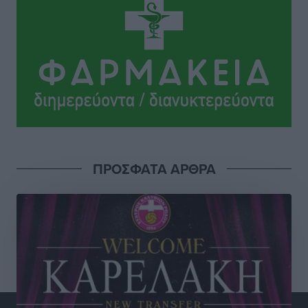
Ρεπορτάζ
•
πριν 2 ώρες
Τριήμερο εξόδου: Πάνω από 129.000 επιβάτες
αναχωρούν από Πειραιά, Ραφήνα και Λαύριο
Ειδήσεις
•
πριν 16 ώρες
Τι αλλάζει το χωροταξικό στις τουριστικές επενδύσεις
Τοπικές Ειδήσεις
•
πριν 16 ώρες
ΠΡΟΣΦΑΤΑ ΑΡΘΡΑ
ΥΠΑΑΤ: 12,5 εκατ. ευρώ στις 13 Περιφέρειες για μέτρα
βιοασφάλειας
Τοπικές Ειδήσεις
•
πριν 16 ώρες
Ποιοι φοιτητές μπορούν να λάβουν ενίσχυση για
στέγη έως 2.500 ευρώ
Ειδήσεις
•
πριν 16 ώρες