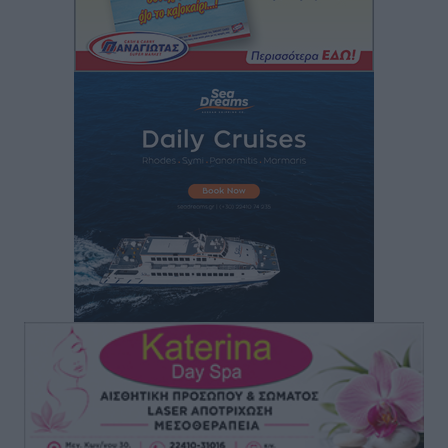
για την Ελλάδα
Ειδήσεις
•
πριν 1 ώρα
Οι κανόνες για τουριστική ανάπτυξη –
Κατηγοριοποιήσεις, ρυθμίσεις και όρια
Τοπικές Ειδήσεις
•
πριν 1 ώρα
Η Τουρκία «γκριζάρει» ξανά το Αιγαίο και προκαλεί
με αφορμή το Ειδικό Χωροταξικό Πλαίσιο για τον
Τουρισμό
Τοπικές Ειδήσεις
•
πριν 1 ώρα
Νέα εποχή για το Νοσοκομείο Ρόδου: Έργα υποδομής,
ακτινοθεραπευτικό κέντρο και νέα μέτρα για τη
στελέχωση
Τοπικές Ειδήσεις
•
πριν 2 ώρες