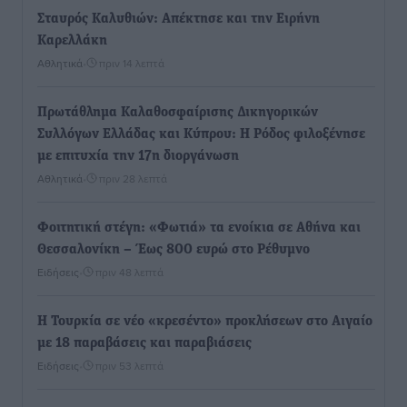
Σταυρός Καλυθιών: Απέκτησε και την Ειρήνη
Καρελλάκη
Αθλητικά
•
πριν 14 λεπτά
Πρωτάθλημα Καλαθοσφαίρισης Δικηγορικών
Συλλόγων Ελλάδας και Κύπρου: Η Ρόδος φιλοξένησε
με επιτυχία την 17η διοργάνωση
Αθλητικά
•
πριν 28 λεπτά
Φοιτητική στέγη: «Φωτιά» τα ενοίκια σε Αθήνα και
Θεσσαλονίκη – Έως 800 ευρώ στο Ρέθυμνο
Ειδήσεις
•
πριν 48 λεπτά
Η Τουρκία σε νέο «κρεσέντο» προκλήσεων στο Αιγαίο
με 18 παραβάσεις και παραβιάσεις
Ειδήσεις
•
πριν 53 λεπτά