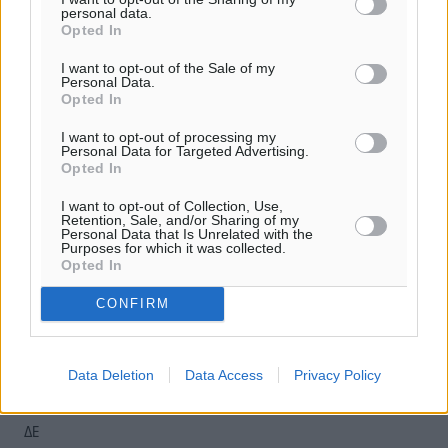
personal data.
Opted In
I want to opt-out of the Sale of my
Personal Data.
Opted In
o καιρός τώρα:
I want to opt-out of processing my
28
°
Personal Data for Targeted Advertising.
αίθριος καιρός
Opted In
66
%
I want to opt-out of Collection, Use,
10
km/h
Retention, Sale, and/or Sharing of my
Personal Data that Is Unrelated with the
Δ
Purposes for which it was collected.
28
29
°/
°
Opted In
06:18
CONFIRM
20:06
πρόγνωση:
33
°
Data Deletion
Data Access
Privacy Policy
ΚΥ
30
°
ΔΕ