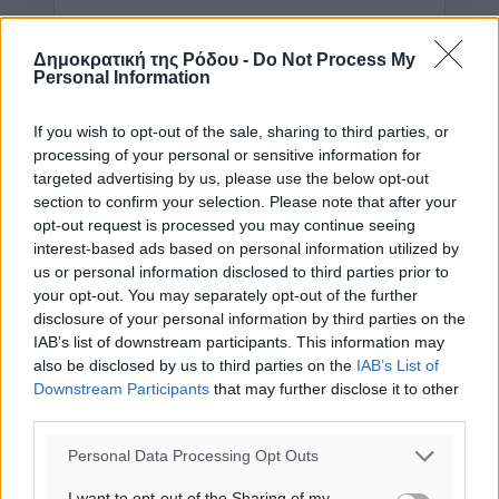
Δημοκρατική της Ρόδου -
Do Not Process My
Personal Information
If you wish to opt-out of the sale, sharing to third parties, or
processing of your personal or sensitive information for
targeted advertising by us, please use the below opt-out
section to confirm your selection. Please note that after your
opt-out request is processed you may continue seeing
interest-based ads based on personal information utilized by
us or personal information disclosed to third parties prior to
your opt-out. You may separately opt-out of the further
disclosure of your personal information by third parties on the
Υπενθύμιση:
IAB’s list of downstream participants. This information may
also be disclosed by us to third parties on the
IAB’s List of
Downstream Participants
that may further disclose it to other
Για την μερική αναπαραγωγή της είδησης από άλλες
third parties.
ιστοσελίδες είναι απαραίτητη η χρήση του παρακάτω
παρεχόμενου συνδέσμου παραπομπής προς το άρθρο
Personal Data Processing Opt Outs
της Δημοκρατικής.
I want to opt-out of the Sharing of my