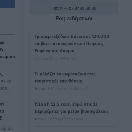
Ροή ειδήσεων
Τριήμερο εξόδου: Πάνω από 129.000
έμα
επιβάτες αναχωρούν από Πειραιά,
Υ:
Ραφήνα και Λαύριο
χείριση
Ειδήσεις
•
πριν 54 λεπτά
ς,
Τι αλλάζει το χωροταξικό στις
ης και
τουριστικές επενδύσεις
ειαs…
Τοπικές Ειδήσεις
•
πριν 58 λεπτά
ην
ΥΠΑΑΤ: 12,5 εκατ. ευρώ στις 13
μα
Περιφέρειες για μέτρα βιοασφάλειας
Υ
Τοπικές Ειδήσεις
•
πριν 1 ώρα
χείριση