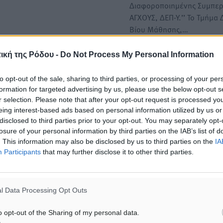
Διαφοροποιημένης Συμπε
ΑΓΧΟΥΣ, ΔΕΠ-Υ.’’ Το Τμήμα 
Βίου Μάθησης,…
ική της Ρόδου -
Do Not Process My Personal Information
Διημερίδα στην Κω με θέμα
ής Οικογένειας i-paidi
"Κύκλος ενημέρωσης ΔΕΠ-Υ
φέας
to opt-out of the sale, sharing to third parties, or processing of your per
σε φοβάμαι…Δεν σε αγνοώ
formation for targeted advertising by us, please use the below opt-out s
Το Τμήμα Δια Βίου Μάθηση
r selection. Please note that after your opt-out request is processed y
ωπείας της Ελλάδας σε
Υποστήριξης της Παιδείας κ
eing interest-based ads based on personal information utilized by us or
Απασχόλησης της Περιφέρ
παϊκή Ένωση.
disclosed to third parties prior to your opt-out. You may separately opt-
losure of your personal information by third parties on the IAB’s list of
. This information may also be disclosed by us to third parties on the
IA
Με μεγάλη συμμετοχή η
πεύθυνη έρευνας στην
Participants
that may further disclose it to other third parties.
επιμορφωτική δράση της
Περιφέρειας Νοτίου Αιγαίο
τη ΔΕΠ-Υ στην Κάλυμνο
l Data Processing Opt Outs
ής Εφηβικής Υγείας
Η Περιφέρεια Νοτίου Αιγαί
μέσω του Τμήματος Κοινων
o opt-out of the Sharing of my personal data.