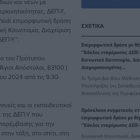
διών και νέων με
ρκινητικότητας, ΔΕΠ-Υ,
Paidi επιμορφωτική δράση
ΣΧΕΤΙΚΆ
κή Καινοτομία, Διαχείριση
Π-Υ.’’.
Eπιμορφωτική δράση με θ
‘’Κύκλος ενημέρωσης ΔΕΠ-
ρο του Πρότυπου
Κοινωνική Καινοτομία, Δια
Άγιοι Απόστολοι, 83100 )
Διαφοροποιημένης…
ίου 2024 από τις 9.30-
Το Τμήμα Δια Βίου Μάθηση
Υποστήριξης της Eκπαίδευσ
Απασχόλησης της Περιφέρ
ονείς και οι εκπαιδευτικοί
Πρόσκληση συμμετοχής στ
 της ΔΕΠ-Υ που
επιμορφωτική δράση με θέ
 παρέμβασης για την
‘’Κύκλος ενημέρωσης ΔΕΠ-
την τάξη, στο σπίτι, στη
Κοινωνική Καινοτομία, Δια