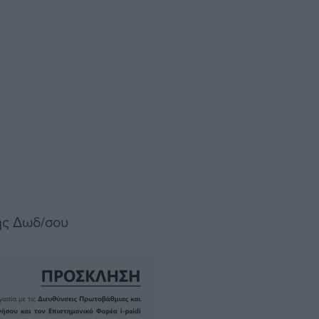
ης Δωδ/σου