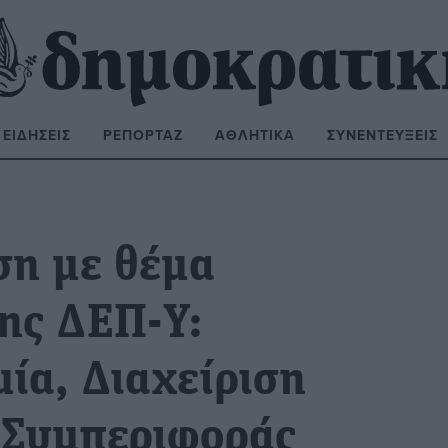
ΕΙΔΉΣΕΙΣ
ΡΕΠΟΡΤΆΖ
ΑΘΛΗΤΙΚΆ
ΣΥΝΕΝΤΕΎΞΕΙΣ
ΝΑΖΉΤΗΣΗ:
ση με θέμα
ης ΔΕΠ-Υ:
ία, Διαχείριση
 Συμπεριφοράς