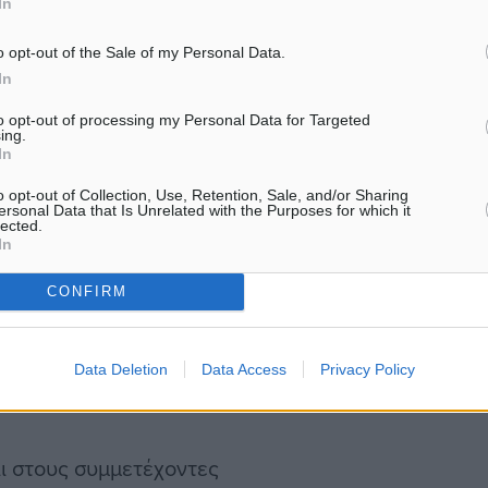
Δράσεων Δωδεκανήσου, σ
In
συνεργασία…
essor The American
o opt-out of the Sale of my Personal Data.
In
to opt-out of processing my Personal Data for Targeted
Συντονιστής ΠΕΚΕΣ
ing.
In
ΠΕ70
o opt-out of Collection, Use, Retention, Sale, and/or Sharing
ersonal Data that Is Unrelated with the Purposes for which it
lected.
υμένης Δράσης ‘’Ο μικρός
In
CONFIRM
ης και Σταδιοδρομίας
Data Deletion
Data Access
Privacy Policy
αι στους συμμετέχοντες