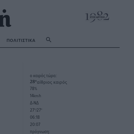
ΠΟΛΙΤΙΣΤΙΚΆ
o καιρός τώρα:
αίθριος καιρός
28
°
78
%
14
km/h
Δ-ΝΔ
27
27
°/
°
06:18
20:07
πρόγνωση: