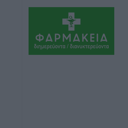
Αθλητικά
•
πριν 5 ώρες
Συνελήφθη 37χρονη στη Ρόδο γιατί
είχε αφήσει τα τρία ανήλικα παιδιά της
χωρίς επιτήρηση
Τοπικές Ειδήσεις
•
πριν 5 ώρες
Σταυρός Καλυθιών: Απέκτησε την
Φωτεινή Πιζάνια
Αθλητικά
•
πριν 5 ώρες
Το Yucatan Show έρχεται στη Ρόδο με
τον Frankie Lluc
Πολιτιστικά
•
πριν 6 ώρες
Σι Τζέι Χάρις: «Να πανηγυρίσουμε
πολλές νίκες μαζί»