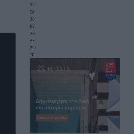
32
°
ΣΑ
30
°
ΚΥ
29
°
ΔΕ
29
°
ΤΡ