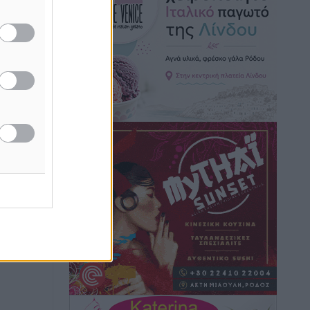
ε
Τοπικές Ειδήσεις
•
πριν 2 ώρες
Iατρικός Σύλλογος Ροδου προς Α.
Γεωργιάδη: Στρατηγικές Προτάσεις για
την Ενίσχυση της Δημόσιας Υγείας στη
Νησιωτική Ελλάδα και στα
Νοσοκομεία της Γ΄ Ζώνης
Τοπικές Ειδήσεις
•
πριν 2 ώρες
Πάνθηρες: Ξεκίνησαν αισιόδοξοι για
την παρθενική “πτήση” τους
Αθλητικά
•
πριν 3 ώρες
Άρης Αρχαγγέλου: Στο πλευρό του
άτυχου Ιάκωβου Θωμά
Αθλητικά
•
πριν 3 ώρες