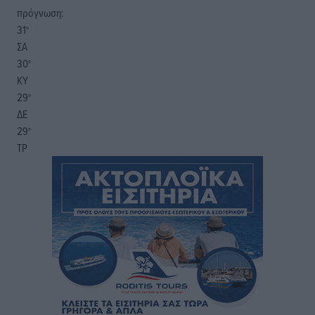
πρόγνωση:
31
°
ΣΑ
30
°
ΚΥ
29
°
ΔΕ
29
°
ΤΡ