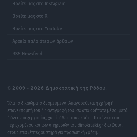
συμβάσεις, η Ελλάδα στον “πάτο” της ΕΕ
Βρείτε μας στο Instagram
Απόψεις
•
πριν 21 ώρες
Βρείτε μας στο X
Στο νοσοκομείο της Ρόδου αύριο ο Άδωνις Γεωργιάδης
Βρείτε μας στο Youtube
Τοπικές Ειδήσεις
•
πριν 21 ώρες
Αρχείο παλαιότερων άρθρων
Φώτης Γιαννακός στον RV: Με αυξημένες πληρότητες
RSS Newsfeed
η Λέρος, στόχος η επιμήκυνση της τουριστικής σεζόν
στο νησί
Τοπικές Ειδήσεις
•
πριν 21 ώρες
©
2009 - 2026 Δημοκρατική της Ρόδου.
Α.Σ. Ρόδος: Πρώτη… στην νέα σελίδα των «ελαφιών»
(φωτορεπορτάζ)
Όλα τα δικαιώματα δεσμευμένα. Απαγορεύεται η χρήση ή
Αθλητικά
•
πριν 21 ώρες
επανεκπομπή του ή η αντιγραφή του, σε οποιοδήποτε μέσο, μετά
ή άνευ επεξεργασίας, χωρίς άδεια του εκδότη. Το σύνολο του
Στίβος: Οι βαθμολογίες των συλλόγων της
περιεχομένου και των υπηρεσιών του dimokratiki.gr διατίθεται
Δωδεκανήσου
στους επισκέπτες αυστηρά για προσωπική χρήση.
Αθλητικά
•
πριν 21 ώρες