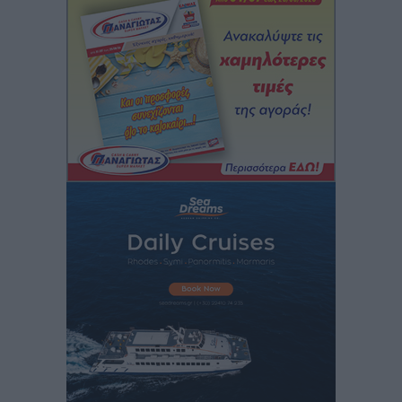
Διακοπές στην Κάρπαθο για τον Γιώργο Γεραπετρίτη
Τοπικές Ειδήσεις
•
πριν 2 ώρες
Ρόδος: Τραυματίστηκε 53χρονος ναυτικός
Τοπικές Ειδήσεις
•
πριν 2 ώρες
Airbnb: Αυξημένα έσοδα στο β’ τρίμηνο με «όχημα»
το Μουντιάλ
Ειδήσεις
•
πριν 2 ώρες
Ενίσχυση των υπηρεσιών υγείας στο αεροδρόμιο της
Ρόδου: «Η πολιτική βούληση είναι η ενίσχυση, όχι η
αφαίρεση»
Τοπικές Ειδήσεις
•
πριν 3 ώρες
Αρνείται τα πάντα ο 53χρονος φερόμενος ως λογιστής
και μιλά για σκευωρία γνωστών μεταξύ τους
καταγγελλόντων