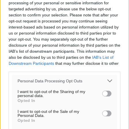
processing of your personal or sensitive information for
targeted advertising by us, please use the below opt-out
section to confirm your selection. Please note that after your
opt-out request is processed you may continue seeing
Ροή ειδήσεων
interest-based ads based on personal information utilized by
us or personal information disclosed to third parties prior to
your opt-out. You may separately opt-out of the further
4η Γιορτή των Γιαρένιων στ’ Απόλλωνα Ρόδου το
disclosure of your personal information by third parties on the
Σάββατο 8 Αυγούστου
IAB’s list of downstream participants. This information may
also be disclosed by us to third parties on the
IAB’s List of
Πολιτιστικά
•
πριν 7 λεπτά
Downstream Participants
that may further disclose it to other
third parties.
«Στέρεψε» η αγορά από πινακίδες κυκλοφορίας:
Χιλιάδες αυτοκίνητα παραμένουν αταξινόμητα – Λύση
Personal Data Processing Opt Outs
αναζητά το υπουργείο
I want to opt-out of the Sharing of my
Ειδήσεις
•
πριν 1 ώρα
personal data.
Opted In
Νέες τουρκικές παραβιάσεις στο Αιγαίο – Μία
I want to opt-out of the Sale of my
Personal Data.
εμπλοκή με ελληνικά μαχητικά
Opted In
Ειδήσεις
•
πριν 1 ώρα