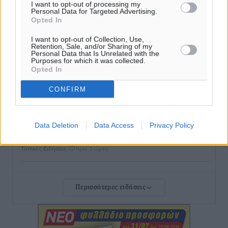
I want to opt-out of processing my
Personal Data for Targeted Advertising.
Γονικές παροχές: Οι παγίδες στις μεταφορές
Opted In
χρημάτων που μπορεί να κοστίσουν σε φόρο
I want to opt-out of Collection, Use,
Ειδήσεις
•
πριν 1 ώρα
Retention, Sale, and/or Sharing of my
Personal Data that Is Unrelated with the
Purposes for which it was collected.
Opted In
Η επόμενη παγκόσμια δύναμη στα υδροπλάνα μπορεί
να είναι η Ελλάδα
CONFIRM
Ειδήσεις
•
πριν 2 ώρες
Στη Σύμη η Φαίη Σκορδά επισκέφθηκε την Ιερά Μονή
Data Deletion
Data Access
Privacy Policy
του Πανορμίτη
Τοπικές Ειδήσεις
•
πριν 2 ώρες
Σερβία: Ανακάμπτουν οι τουριστικές ροές προς την
Περισσότερες ειδήσεις
Ελλάδα
Ειδήσεις
•
πριν 2 ώρες