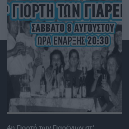
Ρεπορτάζ
•
πριν 3 ώρες
Οι χειροπέδες στην Πάρο έδεσαν τα χέρια όλης της
Αυτοδιοίκησης
Δημο-Κρίσεις
•
πριν 3 ώρες
Δωρεάν τριήμερη κτηνιατρική δράση στη Μεγίστη,
από τη Λέσχη Lions Καστελλορίζου
Ρεπορτάζ
•
πριν 3 ώρες
Στη Ρόδο σήμερα ο Υπουργός Υγείας Άδωνις
Γεωργιάδης
Τοπικές Ειδήσεις
•
πριν 3 ώρες
Η φωτιά είναι στην Πάρο αλλά ο καπνός φτάνει στη
Ρόδο
Δημο-Κρίσεις
•
πριν 3 ώρες
4η Γιορτή των Γιαρένιων στ’