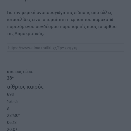
Για την μερική αναπαραγωγή της είδησης από άλλες
ιστοσελίδες είναι απαραίτητη η χρήση του παρακάτω
παρεχόμενου συνδέσμου παραπομπής προς το άρθρο
της Δημοκρατικής.
o καιρός τώρα:
28
°
αίθριος καιρός
69
%
16
km/h
Δ
28
30
°/
°
06:18
20:07