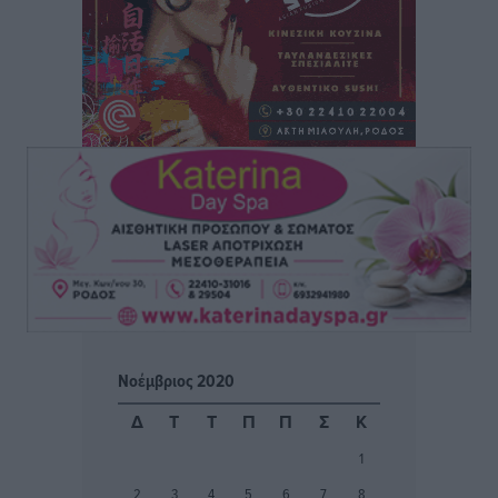
Συνεχίζεται η έξοδος του Αυγούστου – Πάνω από
34.000 αναχωρούν σήμερα μόνο από τον Πειραιά
Ειδήσεις
•
πριν 20 ώρες
Μόνιμες θέσεις στους παιδικούς σταθμούς: Οι
προϋποθέσεις, η 24μηνη εμπειρία και οι προθεσμίες
για τους δήμους
Τοπικές Ειδήσεις
•
πριν 20 ώρες
Δεύτερη πηγή εισοδήματος για τους επαγγελματίες
ψαράδες ο αλιευτικός τουρισμός
Ειδήσεις
•
πριν 20 ώρες
Νοέμβριος 2020
Μαρία Εκμεκτσίογλου: Η πίστη μου είναι το
Δ
Τ
Τ
Π
Π
Σ
Κ
μεγαλύτερο στήριγμα μου – Το προσκύνημα στην ιερά
1
Μονή Πανορμίτη
2
3
4
5
6
7
8
Τοπικές Ειδήσεις
•
πριν 20 ώρες