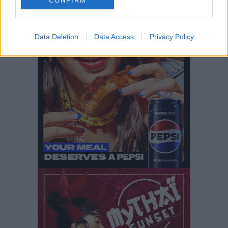
CONFIRM
Τοπικές Ειδήσεις
•
πριν 18 ώρες
Περισσότερες ειδήσεις
Data Deletion
Data Access
Privacy Policy
Τουρνάς για φωτιές: «Κανένα περιθώριο
εφησυχασμού» – Σε πλήρη ετοιμότητα ο μηχανισμός
Ειδήσεις
•
πριν 18 ώρες
Καιρός: Επιμένουν οι υψηλές θερμοκρασίες – Ισχυρά
μελτέμια έως 9 μποφόρ, σε «Red Code» 6 περιοχές
Τοπικές Ειδήσεις
•
πριν 19 ώρες
Τα φοιτητικά ενοίκια «τινάζουν στον αέρα» τους
οικογενειακούς προϋπολογισμούς
Ειδήσεις
•
πριν 19 ώρες
Δύο νέοι ξενώνες παραδόθηκαν στις Ένοπλες
Δυνάμεις στη νήσο Ρω
Τοπικές Ειδήσεις
•
πριν 20 ώρες