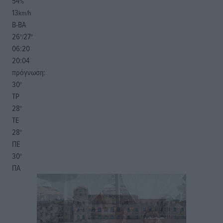
54
%
13
km/h
Β-ΒΑ
26
27
°/
°
06:20
20:04
πρόγνωση:
30
°
ΤΡ
28
°
ΤΕ
28
°
ΠΕ
30
°
ΠΑ