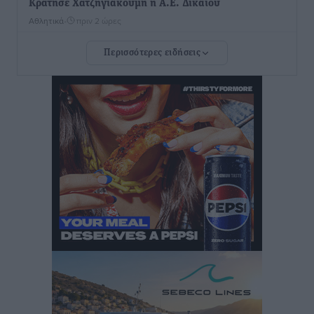
Κράτησε Χατζηγιακουμή η Α.Ε. Δικαίου
Αθλητικά
•
πριν 2 ώρες
Περισσότερες ειδήσεις
Ιπποκράτης: Ανακοίνωσε την Cvetanka Dimova
Αθλητικά
•
πριν 2 ώρες
Διαγόρας: Ανανέωσαν Φράγκος και Ζάρας, τέλος ο
Μιχαλάκης
Αθλητικά
•
πριν 2 ώρες
Α.Σ. Ρόδος: «Ελάφι» ο Γιώργος Καμπούρης
Αθλητικά
•
πριν 2 ώρες
Αθλητική Ακαδημία: Η πρώτη συνάντηση και ο
σχεδιασμός της νέας χρονιά
Αθλητικά
•
πριν 2 ώρες