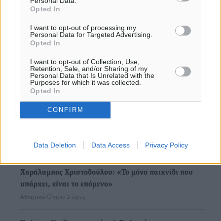
Personal Data.
Opted In
Με επιτυχία πραγματοποιήθηκαν τα εγκαίνια της
I want to opt-out of processing my
61ης Πανελλήνιας Έκθεσης Χειροτεχνίας και
Personal Data for Targeted Advertising.
Opted In
Αγροτικής Οικονομίας Κρεμαστής
Τοπικές Ειδήσεις
•
πριν 50 λεπτά
I want to opt-out of Collection, Use,
Retention, Sale, and/or Sharing of my
Personal Data that Is Unrelated with the
Purposes for which it was collected.
Ευρωπαϊκό Πρωτάθλημα Στίβου: Εκτός τελικού η
Opted In
Μαγκούλια και συνέχειας η Σπανουδάκη
Αθλητικά
•
πριν 1 ώρα
CONFIRM
ΚΑΕ Κολοσσός: Οι τιμές των μεμονωμένων εισιτηρίων
Data Deletion
Data Access
Privacy Policy
Αθλητικά
•
πριν 2 ώρες
Χαράλαμπος Χριστοδούλου: «Το μόνο παιχνίδι που
υπάρχει, είναι το επόμενο»
Αθλητικά
•
πριν 2 ώρες