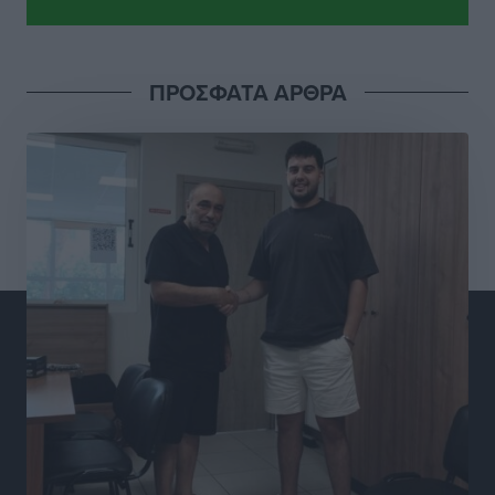
Τοπικές Ειδήσεις
•
πριν 4 ώρες
Προχωρά η ανάπλαση του παράκτιου μετώπου της
ΠΡΟΣΦΑΤΑ ΑΡΘΡΑ
Πόθιας με χρηματοδότηση 3,58 εκατ. ευρώ από το
ΕΣΠΑ 2021-2027
Τοπικές Ειδήσεις
•
πριν 4 ώρες
Την Παρασκευή 21 Αυγούστου η τελετή εγκαινίων
του νέου Περιφερειακού Πολυδύναμου Ιατρείου
Γενναδίου παρουσία του Άδωνι Γεωργιάδη
Τοπικές Ειδήσεις
•
πριν 4 ώρες
Στη Λέρο ο πρόεδρος του ΠΑΣΟΚ Νίκος Ανδρουλάκης
Τοπικές Ειδήσεις
•
πριν 4 ώρες
Στα 2-2,35 GW ο στόχος για τα πρώτα υπεράκτια
αιολικά πάρκα που θα λειτουργήσουν στη χώρα μας
Ειδήσεις
•
πριν 6 ώρες