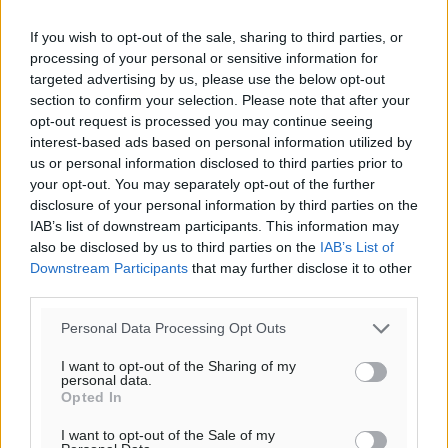
If you wish to opt-out of the sale, sharing to third parties, or
processing of your personal or sensitive information for
targeted advertising by us, please use the below opt-out
section to confirm your selection. Please note that after your
opt-out request is processed you may continue seeing
interest-based ads based on personal information utilized by
us or personal information disclosed to third parties prior to
your opt-out. You may separately opt-out of the further
disclosure of your personal information by third parties on the
IAB’s list of downstream participants. This information may
Ροή ειδήσεων
also be disclosed by us to third parties on the
IAB’s List of
Downstream Participants
that may further disclose it to other
third parties.
Ελπίδα Πεταλούδων: Ανακοίνωσε τον Νίκο Μιχαλάκη
Personal Data Processing Opt Outs
Αθλητικά
•
πριν 27 λεπτά
I want to opt-out of the Sharing of my
personal data.
Ψήφισμα της κοινότητας Παστίδας για την εκδημία
Opted In
του ιερέα Μιχαήλ Καψάλη
Τοπικές Ειδήσεις
•
πριν 43 λεπτά
I want to opt-out of the Sale of my