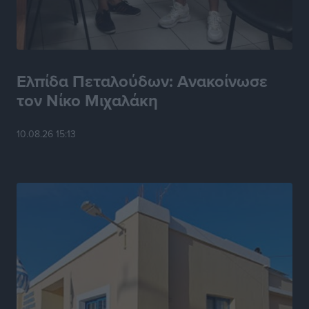
Η Ελλάδα κρατά το τουριστικό momentum, παρά τις
γεωπολιτικές αναταράξεις
Ειδήσεις
•
πριν 6 ώρες
Ελπίδα Πεταλούδων: Ανακοίνωσε
τον Νίκο Μιχαλάκη
Σε κόκκινο συναγερμό επτά Περιφέρειες – Οι οδηγίες
της Πολιτικής Προστασίας και ο Χάρτης Πρόβλεψης
10.08.26 15:13
Πυρκαγιάς
Ειδήσεις
•
πριν 6 ώρες
ΑΑΔΕ: Αυξάνονται οι «καρφωτές» για φοροδιαφυγή
– Στο μικροσκόπιο τουριστικοί προορισμοί, ταμειακές
και συναλλαγές POS
Ειδήσεις
•
πριν 6 ώρες
Δημόσιο: Το νέο καθεστώς επιλογής προϊσταμένων, τι
προβλέπει το νομοσχέδιο του Υπ. Εσωτερικών