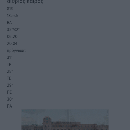
αίθριος καιρός
81
%
13
km/h
ΒΔ
32
32
°/
°
06:20
20:04
πρόγνωση:
31
°
ΤΡ
28
°
ΤΕ
29
°
ΠΕ
30
°
ΠΑ