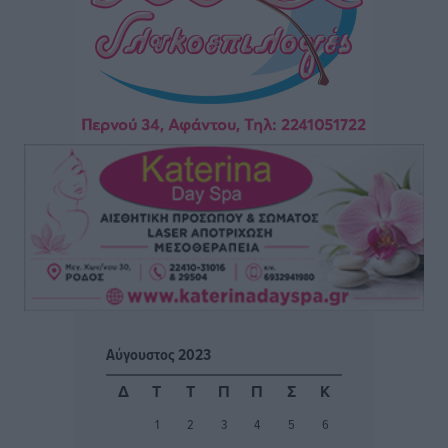
Μόνιμες θέσεις στους παιδικούς σταθμούς: Οι
προϋποθέσεις, η 24μηνη εμπειρία και οι προθεσμίες
για τους δήμους
Τοπικές Ειδήσεις
•
πριν 4 ώρες
Δεύτερη πηγή εισοδήματος για τους επαγγελματίες
ψαράδες ο αλιευτικός τουρισμός
Ειδήσεις
•
πριν 4 ώρες
Μαρία Εκμεκτσίογλου: Η πίστη μου είναι το
μεγαλύτερο στήριγμα μου – Το προσκύνημα στην ιερά
Μονή Πανορμίτη
Τοπικές Ειδήσεις
•
πριν 4 ώρες
Αύγουστος 2023
Ακαθάριστα οικόπεδα: Τι γίνεται όταν ο ιδιοκτήτης
Δ
Τ
Τ
Π
Π
Σ
Κ
δεν τα καθαρίσει – Πώς κινούνται δήμοι και ΠΣ,
1
2
3
4
5
6
ποιος πληρώνει τον λογαριασμό