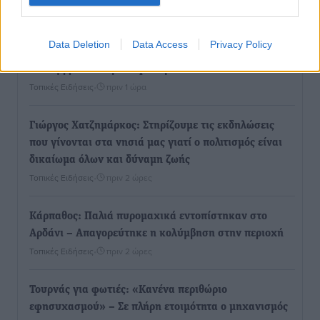
Πολιτιστικά
•
πριν 27 λεπτά
Data Deletion
Data Access
Privacy Policy
Επίσκεψη θα πραγματοποιήσει στη Λέρο τον
Σεπτέμβριο η Όλγα Κεφαλογιάννη
Τοπικές Ειδήσεις
•
πριν 1 ώρα
Γιώργος Χατζημάρκος: Στηρίζουμε τις εκδηλώσεις
που γίνονται στα νησιά μας γιατί ο πολιτισμός είναι
δικαίωμα όλων και δύναμη ζωής
Τοπικές Ειδήσεις
•
πριν 2 ώρες
Κάρπαθος: Παλιά πυρομαχικά εντοπίστηκαν στο
Αρδάνι – Απαγορεύτηκε η κολύμβηση στην περιοχή
Τοπικές Ειδήσεις
•
πριν 2 ώρες
Τουρνάς για φωτιές: «Κανένα περιθώριο
εφησυχασμού» – Σε πλήρη ετοιμότητα ο μηχανισμός