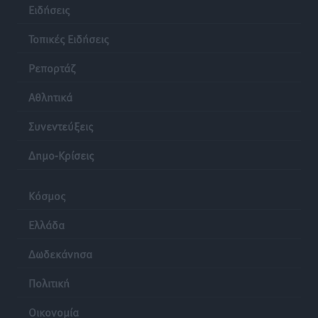
Ειδήσεις
επιβάτες και 55 κρουαζιερόπλοια
Τοπικές Ειδήσεις
•
πριν 20 ώρες
Τοπικές Ειδήσεις
Ρεπορτάζ
Αθλητικά
Συνεντεύξεις
Δημο-Κρίσεις
Κόσμος
Ελλάδα
Δωδεκάνησα
Πολιτική
Οικονομία