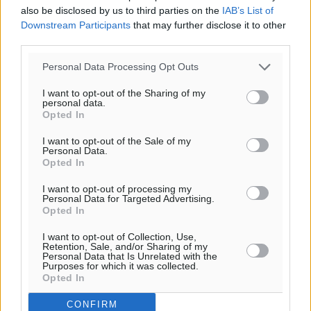
also be disclosed by us to third parties on the
IAB’s List of
Downstream Participants
that may further disclose it to other
third parties.
Personal Data Processing Opt Outs
I want to opt-out of the Sharing of my
personal data.
Opted In
I want to opt-out of the Sale of my
Personal Data.
Ροή ειδήσεων
Opted In
I want to opt-out of processing my
Personal Data for Targeted Advertising.
Αποκαλυπτήρια για την «Ατζέντα 2030» από το βήμα
Opted In
της ΔΕΘ
Ειδήσεις
•
πριν 14 λεπτά
I want to opt-out of Collection, Use,
Retention, Sale, and/or Sharing of my
Personal Data that Is Unrelated with the
Purposes for which it was collected.
Από την παράδοση της Ρόδου στα ερευνητικά
Opted In
εργαστήρια: Το μελεκούνι αποκτά διεθνές
CONFIRM
επιστημονικό ενδιαφέρον