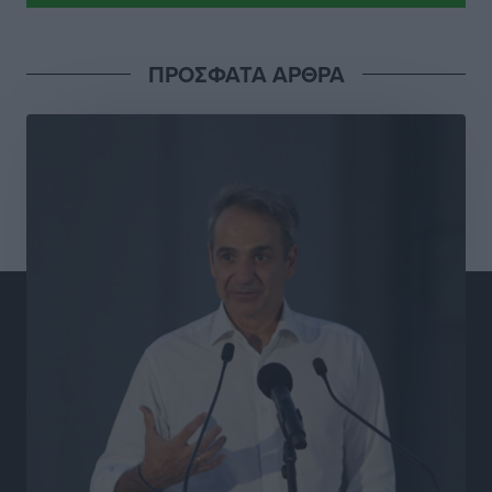
Ιδρυμα Ωνάση: Το όραμα πίσω από τα δύο νέα
ΠΡΟΣΦΑΤΑ ΑΡΘΡΑ
σχολεία της Ρόδου
Συνεντεύξεις
•
πριν 6 ώρες
Μιχάλης Χουρδάκης: «Η χώρα χρειάζεται μια
αξιόπιστη εναλλακτική κυβερνητική πρόταση»
Συνεντεύξεις
•
πριν 6 ώρες
Σεβ. Μητροπολίτης Ρόδου κ. Κύριλλος: «Ο Αύγουστος
είναι ο μήνας της Παναγίας και η Θεία Λειτουργία η
καρδιά της ζωής της Εκκλησίας»
Συνεντεύξεις
•
πριν 6 ώρες
Πρέσβης της Βραζιλίας: «Η Ελλάδα και η Βραζιλία
έχουν τεράστιες ευκαιρίες συνεργασίας – Η Ρόδος
μπορεί να διαδραματίσει σημαντικό ρόλο»