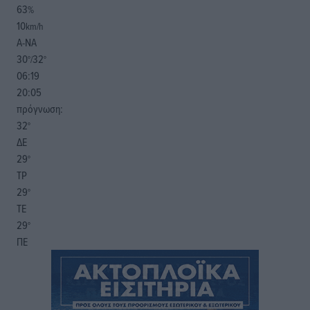
63
%
10
km/h
Α-ΝΑ
30
32
°/
°
06:19
20:05
πρόγνωση:
32
°
ΔΕ
29
°
ΤΡ
29
°
ΤΕ
29
°
ΠΕ