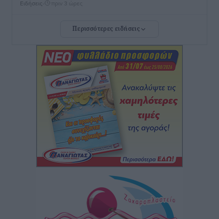
Ειδήσεις
•
πριν 3 ώρες
Περισσότερες ειδήσεις
Καιρός: Επιμένουν οι υψηλές θερμοκρασίες – Ισχυρά
μελτέμια έως 9 μποφόρ, σε «Red Code» 6 περιοχές
Τοπικές Ειδήσεις
•
πριν 3 ώρες
Τα φοιτητικά ενοίκια «τινάζουν στον αέρα» τους
οικογενειακούς προϋπολογισμούς
Ειδήσεις
•
πριν 4 ώρες
Δύο νέοι ξενώνες παραδόθηκαν στις Ένοπλες
Δυνάμεις στη νήσο Ρω
Τοπικές Ειδήσεις
•
πριν 4 ώρες
Συνεχίζεται η έξοδος του Αυγούστου – Πάνω από
34.000 αναχωρούν σήμερα μόνο από τον Πειραιά
Ειδήσεις
•
πριν 4 ώρες