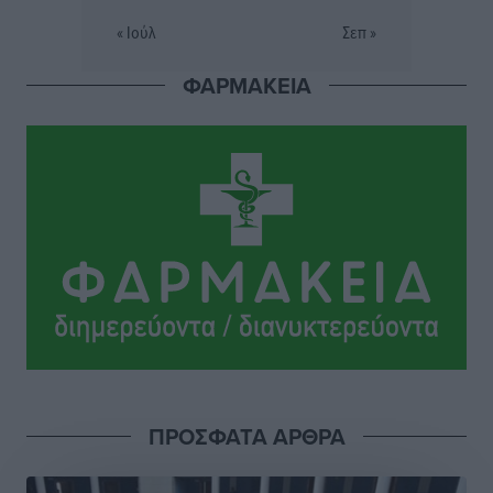
« Ιούλ
Σεπ »
Σι Τζέι Χάρις: «Να πανηγυρίσουμε πολλές νίκες μαζί»
ΦΑΡΜΑΚΕΙΑ
Αθλητικά
•
πριν 5 ώρες
Ροδήλιος: Ο απολογισμός από το Πανελλήνιο
Πρωτάθλημα Πίστας
Αθλητικά
•
πριν 5 ώρες
Διαγόρας: Μετεγγραφικό ντεμαράζ
Αθλητικά
•
πριν 5 ώρες
Γ.Σ. Διαγόρας: Εντατική προετοιμασία και επιστροφή
Ρίζου στις Ακαδημίες
Αθλητικά
•
πριν 5 ώρες
ΠΡΟΣΦΑΤΑ ΑΡΘΡΑ
Εθνική Ανδρών: Ραντεβού στο Telekom Center Athens
Αθλητικά
•
πριν 5 ώρες