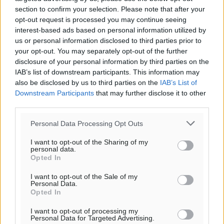
section to confirm your selection. Please note that after your
opt-out request is processed you may continue seeing
interest-based ads based on personal information utilized by
us or personal information disclosed to third parties prior to
your opt-out. You may separately opt-out of the further
Ροή ειδήσεων
disclosure of your personal information by third parties on the
IAB’s list of downstream participants. This information may
also be disclosed by us to third parties on the
IAB’s List of
ΥΠΑΑΤ: 12,5 εκατ. ευρώ στις 13 Περιφέρειες για μέτρα
Downstream Participants
that may further disclose it to other
βιοασφάλειας
third parties.
Τοπικές Ειδήσεις
•
πριν 19 λεπτά
Personal Data Processing Opt Outs
Ποιοι φοιτητές μπορούν να λάβουν ενίσχυση για
I want to opt-out of the Sharing of my
personal data.
στέγη έως 2.500 ευρώ
Opted In
Ειδήσεις
•
πριν 28 λεπτά
I want to opt-out of the Sale of my
Personal Data.
«Γιατί οι Τούρκοι συρρέουν στα ελληνικά νησιά»:
Opted In
Τουρκική εφημερίδα εξηγεί τους λόγους που οι
I want to opt-out of processing my
γείτονες προτιμούν την Ελλάδα για διακοπές
Personal Data for Targeted Advertising.