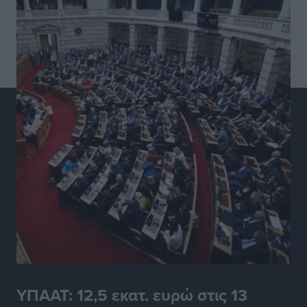
ΕΠΟ: Απέσυρε τη στήριξή της στην υποψηφιότητα
του Ινφαντίνο
Αθλητικά
•
πριν 5 ώρες
Φοίβος Κω: Το «ευχαριστώ» για το 9ο Kos 3X3
Basketball Festival
Αθλητικά
•
πριν 5 ώρες
6ο Kalymnos 3X3: Ολοκληρώθηκε με μεγάλη επιτυχία,
νικητές οι VAR!
Αθλητικά
•
πριν 5 ώρες
Νέα αεροσκάφη, drones, δασοκομάντος: Τι έχει
αλλάξει στην Πολιτική Προστασί
Ειδήσεις
•
πριν 6 ώρες
ΥΠΑΑΤ: 12,5 εκατ. ευρώ στις 13