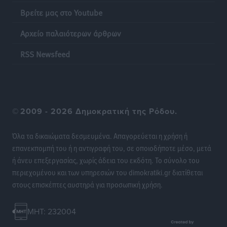
του Πανορμίτη
Βρείτε μας στο Youtube
Τοπικές Ειδήσεις
•
πριν 9 ώρες
Αρχείο παλαιότερων άρθρων
Σερβία: Ανακάμπτουν οι τουριστικές ροές προς την
RSS Newsfeed
Ελλάδα
Ειδήσεις
•
πριν 9 ώρες
Διακοπές στην Κάρπαθο για τον Γιώργο Γεραπετρίτη
©
2009 - 2026 Δημοκρατική της Ρόδου.
Τοπικές Ειδήσεις
•
πριν 9 ώρες
Όλα τα δικαιώματα δεσμευμένα. Απαγορεύεται η χρήση ή
Ρόδος: Τραυματίστηκε 53χρονος ναυτικός
επανεκπομπή του ή η αντιγραφή του, σε οποιοδήποτε μέσο, μετά
Τοπικές Ειδήσεις
•
πριν 9 ώρες
ή άνευ επεξεργασίας, χωρίς άδεια του εκδότη. Το σύνολο του
περιεχομένου και των υπηρεσιών του dimokratiki.gr διατίθεται
Airbnb: Αυξημένα έσοδα στο β’ τρίμηνο με «όχημα»
στους επισκέπτες αυστηρά για προσωπική χρήση.
το Μουντιάλ
Ειδήσεις
•
πριν 9 ώρες
MHT: 232004