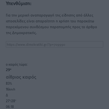
Υπενθύμιση:
Για την μερική αναπαραγωγή της είδησης από άλλες
ιστοσελίδες είναι απαραίτητη η χρήση του παρακάτω
παρεχόμενου συνδέσμου παραπομπής προς το άρθρο
της Δημοκρατικής.
o καιρός τώρα:
29
°
αίθριος καιρός
83
%
16
km/h
Δ
27
28
°/
°
06:18