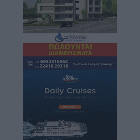
“πτήση” τους
Αθλητικά
•
πριν 2 ώρες
Άρης Αρχαγγέλου: Στο πλευρό του άτυχου Ιάκωβου
Θωμά
Αθλητικά
•
πριν 2 ώρες
Φοίβος: Η μεγάλη επιστροφή του Μπρένο Σαλβατιέρα
Αθλητικά
•
πριν 2 ώρες
Κλεάνθης: Έτοιμες οι κάρτες διαρκείας της νέας
σεζόν
Αθλητικά
•
πριν 2 ώρες
Ατρόμητος Διμυλιάς: Ο Μαργαρίτης και μία
αδιαπραγμάτευτη φιλοσοφία
Αθλητικά
•
πριν 2 ώρες