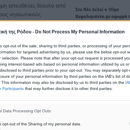
όμη απευθείας δίαυλο από
Στο Νέο Δελχί η Όλγα
ους νησιωτικούς
Κεφαλογιάννη με αφορμή 
Ρόδος ξεκίνησε στις 3
ιστορική πρώτη απευθείας
ς κάθε Δευτέρα, Τετάρτη
αεροπορική σύνδεση της Ιν
ική της Ρόδου -
Do Not Process My Personal Information
την Ελλάδα
ονται από 24,99 ευρώ.
to opt-out of the sale, sharing to third parties, or processing of your per
Η επίσκεψη της Υπουργού
formation for targeted advertising by us, please use the below opt-out s
Τουρισμού στην Ινδία
οράς
r selection. Please note that after your opt-out request is processed y
πραγματοποιήθηκε με αφ
eing interest-based ads based on personal information utilized by us or
την έναρξη…
disclosed to third parties prior to your opt-out. You may separately opt-
 Ρόδο δημιουργεί νέα
losure of your personal information by third parties on the IAB’s list of
ουλγαρία, μια αγορά με
. This information may also be disclosed by us to third parties on the
IA
Ολγα Κεφαλογιάννη: Στο τρ
Participants
that may further disclose it to other third parties.
ούς προορισμούς. Η
απευθείας αεροπορική σύν
Σεούλ – Αθήνας
ία ενδιάμεσων σταθμών
Συνάντηση με στελέχη της
ντομες αποδράσεις,
l Data Processing Opt Outs
αεροπορικής εταιρείας T'Wa
έτα θερινής περιόδου.
πραγματοποίησε η Υπουργ
o opt-out of the Sharing of my personal data.
Τουρισμού…