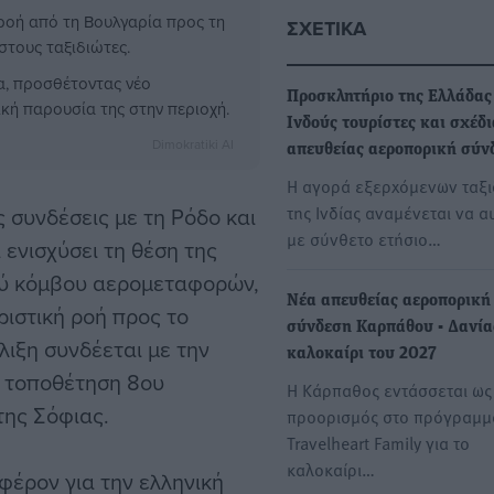
 ροή από τη Βουλγαρία προς τη
ΣΧΕΤΙΚΆ
τους ταξιδιώτες.
ία, προσθέτοντας νέο
Προσκλητήριο της Ελλάδας
ική παρουσία της στην περιοχή.
Ινδούς τουρίστες και σχέδι
Dimokratiki AI
απευθείας αεροπορική σύν
Η αγορά εξερχόμενων ταξι
της Ινδίας αναμένεται να α
 συνδέσεις με τη Ρόδο και
με σύνθετο ετήσιο…
 ενισχύσει τη θέση της
ύ κόμβου αερομεταφορών,
Nέα απευθείας αεροπορική
ιστική ροή προς το
σύνδεση Καρπάθου - Δανία
λιξη συνδέεται με την
καλοκαίρι του 2027
ν τοποθέτηση 8ου
Η Κάρπαθος εντάσσεται ως
της Σόφιας.
προορισμός στο πρόγραμμ
Travelheart Family για το
καλοκαίρι…
φέρον για την ελληνική