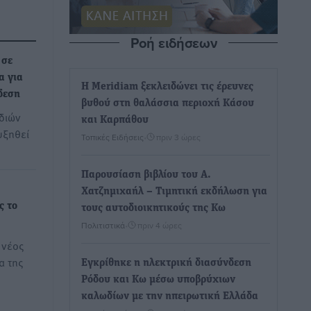
Ροή ειδήσεων
 σε
α για
Η Meridiam ξεκλειδώνει τις έρευνες
δεση
βυθού στη θαλάσσια περιοχή Κάσου
διών
και Καρπάθου
υξηθεί
Τοπικές Ειδήσεις
•
πριν 3 ώρες
Παρουσίαση βιβλίου του Α.
Χατζημιχαήλ – Τιμητική εκδήλωση για
ς το
τους αυτοδιοικητικούς της Κω
Πολιτιστικά
•
πριν 4 ώρες
 νέος
α της
Εγκρίθηκε η ηλεκτρική διασύνδεση
Ρόδου και Κω μέσω υποβρύχιων
καλωδίων με την ηπειρωτική Ελλάδα