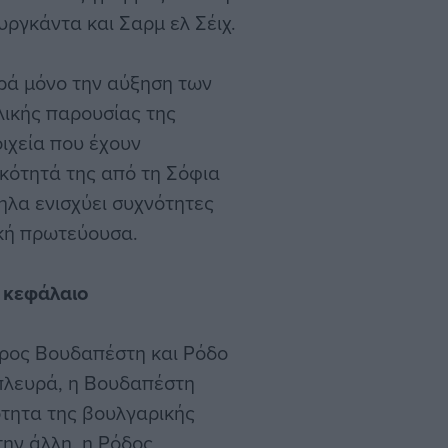
ργκάντα και Σαρμ ελ Σέιχ.
ρά μόνο την αύξηση των
λικής παρουσίας της
ιχεία που έχουν
ικότητά της από τη Σόφια
ηλα ενισχύει συχνότητες
ική πρωτεύουσα.
ο κεφάλαιο
ρος Βουδαπέστη και Ρόδο
 πλευρά, η Βουδαπέστη
μότητα της βουλγαρικής
ην άλλη, η Ρόδος