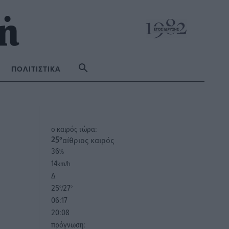
ΠΟΛΙΤΙΣΤΙΚΆ
o καιρός τώρα:
αίθριος καιρός
25
°
36
%
14
km/h
Δ
25
27
°/
°
06:17
20:08
πρόγνωση: