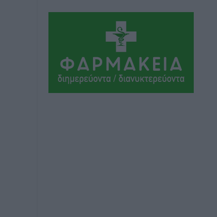
Αθλητικά
•
πριν 7 ώρες
Ιάλυσος Β’: Νωρίς νωρίς μπήκαν στα
βάσανα της προετοιμασίας
Αθλητικά
•
πριν 7 ώρες
Εθνικός Αρχίπολης: Μεγάλο βήμα
προόδου η ίδρυση Ακαδημίας
Αθλητικά
•
πριν 7 ώρες
Ιππότες: Με το βλέμμα στραμμένο στο
μέλλον
Αθλητικά
•
πριν 7 ώρες
ΠΑΜΕ ΣΤΟΙΧΗΜΑ: Περισσότερα από 95
εκατομμύρια ευρώ σε κέρδη μοίρασε
τον Ιούλιο
Αθλητικά
•
πριν 7 ώρες