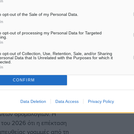
In
ληρωματικά προς την ήδη
μεγάλη ξενοδοχειακή
o opt-out of the Sale of my Personal Data.
In
ρισιμότητα στη
ρομολόγιο εντάσσεται στο
to opt-out of processing my Personal Data for Targeted
ing.
εροπορική εταιρεία
In
ες διακοπές, χωρίς να
o opt-out of Collection, Use, Retention, Sale, and/or Sharing
ersonal Data that Is Unrelated with the Purposes for which it
ός των απολύτως
lected.
In
CONFIRM
έκτασης
Data Deletion
Data Access
Privacy Policy
 νέο Airbus A321neo,
 νέων δρομολογίων. Η
 του 2026 ότι η επέκταση
απευθείας γραμμές από τη