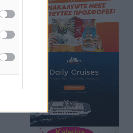
Hotels – Χατζηλαζάρου – Προχωρά
καινούργιο ξενοδοχείο στην Κω
Τοπικές Ειδήσεις
•
πριν 6 ώρες
Αυτοκίνητο μπήκε παράνομα σε
μονόδρομο στο Μαστιχάρι –
Αναποδογύρισε όχημα με μητέρα και
5χρονο παιδί
Τοπικές Ειδήσεις
•
πριν 6 ώρες
“Η Ευρώπη αντιμετώπιζε το
προσφυγικό σαν ταινία τρόμου” – Η
συγκλονιστική μαρτυρία της Χαρούλας
Γιασιράνη στον RV για τα γεγονότα που
οδήγησαν στο Σύμφωνο της Λέρου
Τοπικές Ειδήσεις
•
πριν 6 ώρες
Συναυλία με τον Γιάννη Κότσιρα στις