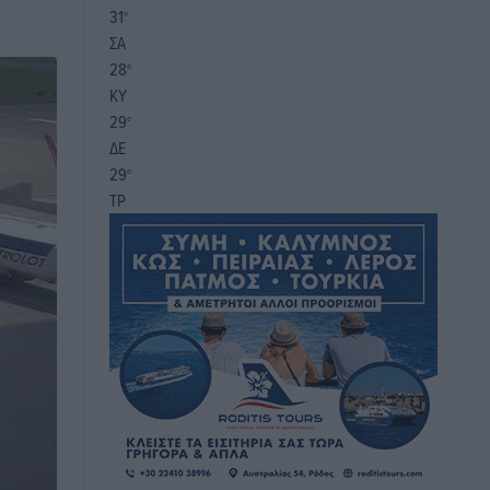
31
°
ΣΑ
28
°
ΚΥ
29
°
ΔΕ
29
°
ΤΡ