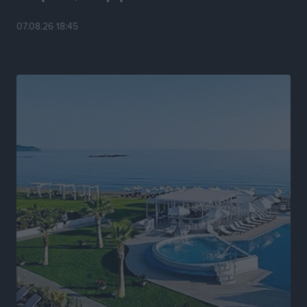
07.08.26 18:45
Νέα αεροσκάφη, drones, δασοκομάντος: Τι έχει
αλλάξει στην Πολιτική Προστασί
Ειδήσεις
•
πριν 10 ώρες
Άδωνις Γεωργιάδης στον RV: “Στο υπουργείο
εξετάζουμε την θεσμοθέτηση τρίτης κατηγορίας
κινήτρων, ειδικά για τα νοσοκομεία στα νησιά”
Τοπικές Ειδήσεις
•
πριν 10 ώρες
Θετικό κλίμα και κοινό όραμα για την ανάδειξη της
ιστορίας της Ρόδου στο Αεροδρόμιο «Διαγόρας»
Τοπικές Ειδήσεις
•
πριν 10 ώρες
Αντώνης Καμπουράκης: «Ένα σπουδαίο έργο
πολιτισμού για τη Ρόδο, που σχεδιάσαμε και
εξασφαλίσαμε τη χρηματοδότησή του, γίνεται
πραγματικότητα»