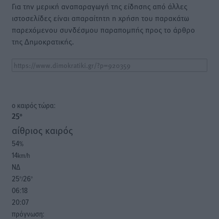
Για την μερική αναπαραγωγή της είδησης από άλλες
ιστοσελίδες είναι απαραίτητη η χρήση του παρακάτω
παρεχόμενου συνδέσμου παραπομπής προς το άρθρο
της Δημοκρατικής.
o καιρός τώρα:
25
°
αίθριος καιρός
54
%
14
km/h
ΝΔ
25
26
°/
°
06:18
20:07
πρόγνωση: