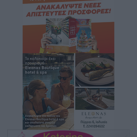
Δημόσιας Υγείας στη Νησιωτική Ελλάδα και στα
Νοσοκομεία της Γ΄ Ζώνης
Τοπικές Ειδήσεις
•
πριν 5 ώρες
Πάνθηρες: Ξεκίνησαν αισιόδοξοι για την παρθενική
“πτήση” τους
Αθλητικά
•
πριν 5 ώρες
Άρης Αρχαγγέλου: Στο πλευρό του άτυχου Ιάκωβου
Θωμά
Αθλητικά
•
πριν 6 ώρες
Φοίβος: Η μεγάλη επιστροφή του Μπρένο Σαλβατιέρα
Αθλητικά
•
πριν 6 ώρες
Κλεάνθης: Έτοιμες οι κάρτες διαρκείας της νέας
σεζόν