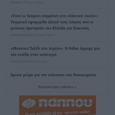
Ειδήσεις
•
πριν 4 ώρες
«Γιατί οι Τούρκοι συρρέουν στα ελληνικά νησιά»:
Τουρκική εφημερίδα εξηγεί τους λόγους που οι
γείτονες προτιμούν την Ελλάδα για διακοπές
Τοπικές Ειδήσεις
•
πριν 5 ώρες
«Μουσικό Ταξίδι στο Αιγαίο»: Η Ρόδος έγραψε μια
νέα σελίδα στον πολιτισμό
Πολιτιστικά
•
πριν 5 ώρες
Άμεσα μέτρα για την ενίσχυση του Νοσοκομείου
Ρόδου και αντιμετώπιση των ελλείψεων προσωπικού
Περισσότερες ειδήσεις
ανακοίνωσε ο Άδωνις Γεωργιάδης
Τοπικές Ειδήσεις
•
πριν 5 ώρες
Iατρικός Σύλλογος Ροδου προς Α. Γεωργιάδη:
Στρατηγικές Προτάσεις για την Ενίσχυση της