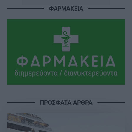
Σταυρός Καλυθιών: Απέκτησε την Φωτεινή Πιζάνια
ΦΑΡΜΑΚΕΙΑ
Αθλητικά
•
πριν 8 ώρες
Το Yucatan Show έρχεται στη Ρόδο με τον Frankie
Lluc
Πολιτιστικά
•
πριν 9 ώρες
Σι Τζέι Χάρις: «Να πανηγυρίσουμε πολλές νίκες μαζί»
Αθλητικά
•
πριν 9 ώρες
Ροδήλιος: Ο απολογισμός από το Πανελλήνιο
Πρωτάθλημα Πίστας
Αθλητικά
•
πριν 9 ώρες
ΠΡΟΣΦΑΤΑ ΑΡΘΡΑ
Διαγόρας: Μετεγγραφικό ντεμαράζ
Αθλητικά
•
πριν 9 ώρες
Γ.Σ. Διαγόρας: Εντατική προετοιμασία και επιστροφή