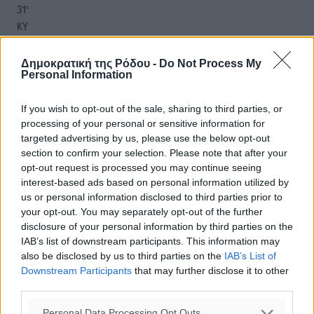
31
°
ΚΥ
29
°
ΔΕ
Δημοκρατική της Ρόδου -
Do Not Process My
Personal Information
29
°
ΤΡ
28
If you wish to opt-out of the sale, sharing to third parties, or
°
processing of your personal or sensitive information for
ΤΕ
targeted advertising by us, please use the below opt-out
section to confirm your selection. Please note that after your
opt-out request is processed you may continue seeing
interest-based ads based on personal information utilized by
us or personal information disclosed to third parties prior to
your opt-out. You may separately opt-out of the further
disclosure of your personal information by third parties on the
IAB’s list of downstream participants. This information may
also be disclosed by us to third parties on the
IAB’s List of
Downstream Participants
that may further disclose it to other
third parties.
Personal Data Processing Opt Outs