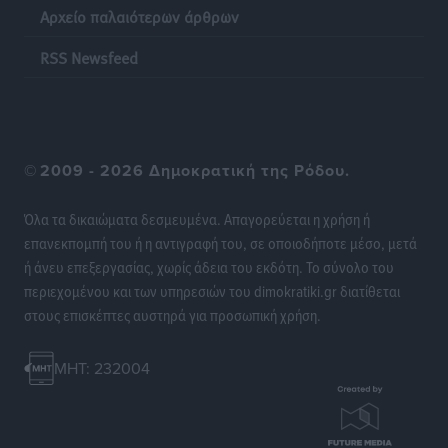
Αρχείο παλαιότερων άρθρων
Η επόμενη παγκόσμια δύναμη στα υδροπλάνα μπορεί
να είναι η Ελλάδα
RSS Newsfeed
Ειδήσεις
•
πριν 13 ώρες
Στη Σύμη η Φαίη Σκορδά επισκέφθηκε την Ιερά Μονή
του Πανορμίτη
©
2009 - 2026 Δημοκρατική της Ρόδου.
Τοπικές Ειδήσεις
•
πριν 13 ώρες
Όλα τα δικαιώματα δεσμευμένα. Απαγορεύεται η χρήση ή
Σερβία: Ανακάμπτουν οι τουριστικές ροές προς την
επανεκπομπή του ή η αντιγραφή του, σε οποιοδήποτε μέσο, μετά
Ελλάδα
ή άνευ επεξεργασίας, χωρίς άδεια του εκδότη. Το σύνολο του
Ειδήσεις
•
πριν 13 ώρες
περιεχομένου και των υπηρεσιών του dimokratiki.gr διατίθεται
στους επισκέπτες αυστηρά για προσωπική χρήση.
Διακοπές στην Κάρπαθο για τον Γιώργο Γεραπετρίτη
Τοπικές Ειδήσεις
•
πριν 13 ώρες
MHT: 232004
Ρόδος: Τραυματίστηκε 53χρονος ναυτικός
Τοπικές Ειδήσεις
•
πριν 13 ώρες