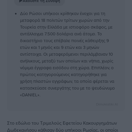
▶
Ακούστε τη Σύνοψη
Δύο Ρώσοι υπήκοοι κρίθηκαν ένοχοι για τη
μεταφορά 18 πολιτών τρίτων χωρών από την
Τουρκία στην Ελλάδα με ιστιοφόρο σκάφος, με
αντάλλαγμα 7.500 δολάρια ανά άτομο. Το
δικαστήριο τους επέβαλε ποινές κάθειρξης 9
ετών και 1 μηνός και 9 ετών και 3 μηνών
αντίστοιχα. Οι μεταφερόμενοι περιλάμβαναν 10
ανήλικους, μεταξύ των οποίων και νήπια, χωρίς
νόμιμα έγγραφα εισόδου στη χώρα. Επιπλέον, ο
πρώτος κατηγορούμενος κατηγορήθηκε για
χρήση πλαστών εγγράφων, τα οποία φέρεται να
κατασκεύασε συνεργάτης του με το ψευδώνυμο
«DANIEL».
Dimokratiki AI
Στο εδώλιο του Τριμελούς Εφετείου Κακουργημάτων
Δωδεκανήσου κάθισαν δύο υπήκοοι Ρωσίας, οι οποίοι