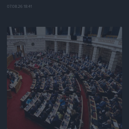
Κυριάκος Μητσοτάκης: Ανάσα στα Χανιά, αλλά με το
07.08.26 18:41
βλέμμα στη ΔΕΘ και τις εκλογές του 2027
Ειδήσεις
•
πριν 11 ώρες
Γ. Χατζημάρκος από το Μέγαρο Μαξίμου: “Ο
τουρισμός μπορεί να γίνει ο μεγαλύτερος πελάτης της
ελληνικής βιομηχανίας”
Τοπικές Ειδήσεις
•
πριν 11 ώρες
Έρευνα ΕΟΤ: Οι Ευρωπαίοι ταξιδιώτες «ψηφίζουν»
Ελλάδα
Ειδήσεις
•
πριν 11 ώρες
Άκυρες οι εγκύκλιοι που δεν αναρτώνται,
υποχρεωτική η δημοσίευσή τους από την 1η
Οκτωβρίου
Ειδήσεις
•
πριν 11 ώρες