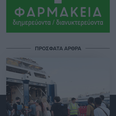
Σι Τζέι Χάρις: «Να πανηγυρίσουμε πολλές νίκες μαζί»
Αθλητικά
•
πριν 9 ώρες
Ροδήλιος: Ο απολογισμός από το Πανελλήνιο
Πρωτάθλημα Πίστας
Αθλητικά
•
πριν 9 ώρες
ΠΡΟΣΦΑΤΑ ΑΡΘΡΑ
Διαγόρας: Μετεγγραφικό ντεμαράζ
Αθλητικά
•
πριν 9 ώρες
Γ.Σ. Διαγόρας: Εντατική προετοιμασία και επιστροφή
Ρίζου στις Ακαδημίες
Αθλητικά
•
πριν 9 ώρες
Εθνική Ανδρών: Ραντεβού στο Telekom Center Athens
Αθλητικά
•
πριν 9 ώρες