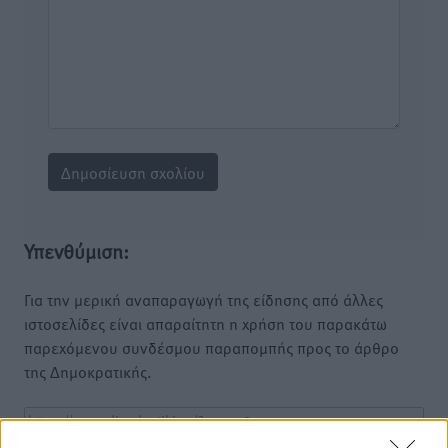
Υπενθύμιση:
Για την μερική αναπαραγωγή της είδησης από άλλες
ιστοσελίδες είναι απαραίτητη η χρήση του παρακάτω
παρεχόμενου συνδέσμου παραπομπής προς το άρθρο
της Δημοκρατικής.