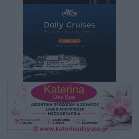
Αθλητικά
•
πριν 6 ώρες
Άρης Αρχαγγέλου: Στο πλευρό του άτυχου Ιάκωβου
Θωμά
Αθλητικά
•
πριν 6 ώρες
Φοίβος: Η μεγάλη επιστροφή του Μπρένο Σαλβατιέρα
Αθλητικά
•
πριν 6 ώρες
Κλεάνθης: Έτοιμες οι κάρτες διαρκείας της νέας
σεζόν
Αθλητικά
•
πριν 6 ώρες
Ατρόμητος Διμυλιάς: Ο Μαργαρίτης και μία
αδιαπραγμάτευτη φιλοσοφία
Αθλητικά
•
πριν 6 ώρες