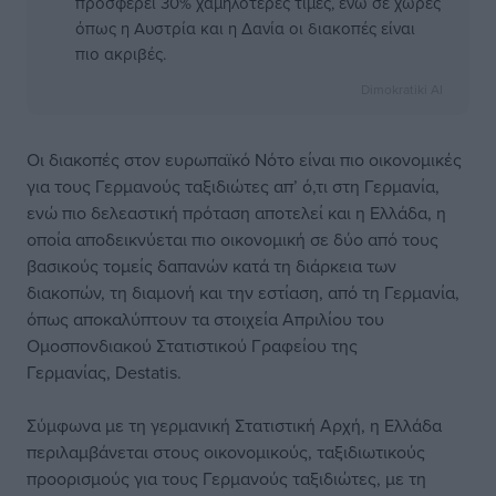
προσφέρει 30% χαμηλότερες τιμές, ενώ σε χώρες
όπως η Αυστρία και η Δανία οι διακοπές είναι
πιο ακριβές.
Dimokratiki AI
Οι διακοπές στον ευρωπαϊκό Νότο είναι πιο οικονομικές
για τους Γερμανούς ταξιδιώτες απ’ ό,τι στη Γερμανία,
ενώ πιο δελεαστική πρόταση αποτελεί και η Ελλάδα, η
οποία αποδεικνύεται πιο οικονομική σε δύο από τους
βασικούς τομείς δαπανών κατά τη διάρκεια των
διακοπών, τη διαμονή και την εστίαση, από τη Γερμανία,
όπως αποκαλύπτουν τα στοιχεία Απριλίου του
Ομοσπονδιακού Στατιστικού Γραφείου της
Γερμανίας, Destatis.
Σύμφωνα με τη γερμανική Στατιστική Αρχή, η Ελλάδα
περιλαμβάνεται στους οικονομικούς, ταξιδιωτικούς
προορισμούς για τους Γερμανούς ταξιδιώτες, με τη