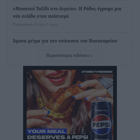
«Μουσικό Ταξίδι στο Αιγαίο»: Η Ρόδος έγραψε μια
νέα σελίδα στον πολιτισμό
Πολιτιστικά
•
πριν 5 ώρες
Άμεσα μέτρα για την ενίσχυση του Νοσοκομείου
Ρόδου και αντιμετώπιση των ελλείψεων προσωπικού
Περισσότερες ειδήσεις
ανακοίνωσε ο Άδωνις Γεωργιάδης
Τοπικές Ειδήσεις
•
πριν 5 ώρες
Iατρικός Σύλλογος Ροδου προς Α. Γεωργιάδη:
Στρατηγικές Προτάσεις για την Ενίσχυση της
Δημόσιας Υγείας στη Νησιωτική Ελλάδα και στα
Νοσοκομεία της Γ΄ Ζώνης
Τοπικές Ειδήσεις
•
πριν 6 ώρες
Πάνθηρες: Ξεκίνησαν αισιόδοξοι για την παρθενική
“πτήση” τους