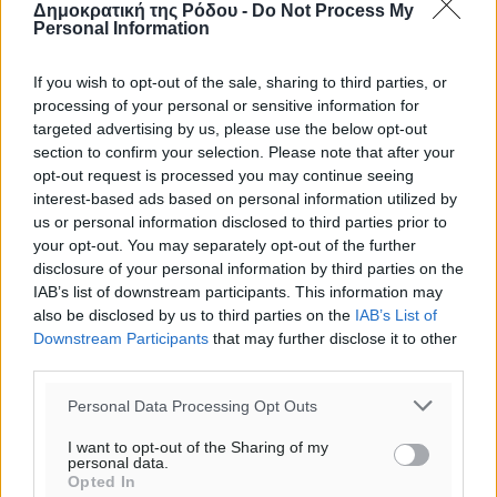
Δημοκρατική της Ρόδου -
Do Not Process My
Personal Information
o καιρός τώρα:
If you wish to opt-out of the sale, sharing to third parties, or
25
°
processing of your personal or sensitive information for
αίθριος καιρός
targeted advertising by us, please use the below opt-out
55
%
section to confirm your selection. Please note that after your
14
km/h
opt-out request is processed you may continue seeing
Δ
interest-based ads based on personal information utilized by
us or personal information disclosed to third parties prior to
25
26
°/
°
your opt-out. You may separately opt-out of the further
06:18
disclosure of your personal information by third parties on the
20:07
IAB’s list of downstream participants. This information may
πρόγνωση:
also be disclosed by us to third parties on the
IAB’s List of
31
°
Downstream Participants
that may further disclose it to other
ΚΥ
third parties.
29
°
Personal Data Processing Opt Outs
ΔΕ
29
°
I want to opt-out of the Sharing of my
ΤΡ
personal data.
Opted In
28
°