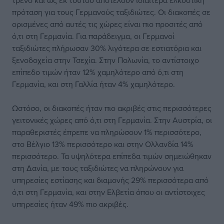
τρένο και ως εκ τούτου αποτελούν ιδιαίτερα ελκυστική
πρόταση για τους Γερμανούς ταξιδιώτες. Οι διακοπές σε
ορισμένες από αυτές τις χώρες είναι πιο προσιτές από
ό,τι στη Γερμανία. Για παράδειγμα, οι Γερμανοί
ταξιδιώτες πλήρωσαν 30% λιγότερα σε εστιατόρια και
ξενοδοχεία στην Τσεχία. Στην Πολωνία, το αντίστοιχο
επίπεδο τιμών ήταν 12% χαμηλότερο από ό,τι στη
Γερμανία, και στη Γαλλία ήταν 4% χαμηλότερο.
Ωστόσο, οι διακοπές ήταν πιο ακριβές στις περισσότερες
γειτονικές χώρες από ό,τι στη Γερμανία. Στην Αυστρία, οι
παραθεριστές έπρεπε να πληρώσουν 1% περισσότερο,
στο Βέλγιο 13% περισσότερο και στην Ολλανδία 14%
περισσότερο. Τα υψηλότερα επίπεδα τιμών σημειώθηκαν
στη Δανία, με τους ταξιδιώτες να πληρώνουν για
υπηρεσίες εστίασης και διαμονής 29% περισσότερα από
ό,τι στη Γερμανία, και στην Ελβετία όπου οι αντίστοιχες
υπηρεσίες ήταν 49% πιο ακριβές.