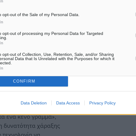
In
o opt-out of the Sale of my Personal Data.
In
κές εκλογές του 2019,
to opt-out of processing my Personal Data for Targeted
ing.
 υπουργό Ψηφιακής
In
 μικρή ομάδα συνεργατών
o opt-out of Collection, Use, Retention, Sale, and/or Sharing
ersonal Data that Is Unrelated with the Purposes for which it
α συμπληρώνει 6 χρόνια,
lected.
In
CONFIRM
υβέρνησης τον γύρισε
αν υπουργός Διοικητικής
Data Deletion
Data Access
Privacy Policy
σης, επισημαίνοντας ότι
κά ένα κενό γράμμα»,
τη δυνατότητα χάραξης
ν τεχνολογία να