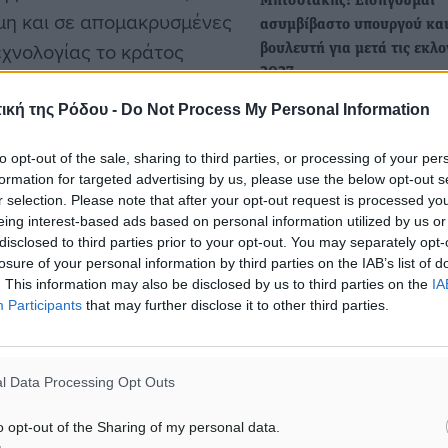
Μητσοτάκης: Εισηγούμαι
μη και σε απομακρυσμένες
ασυμβίβαστο υπουργού κα
εχνολογίας το κράτος
βουλευτή για μετά τις εκλο
2027
σημαίνοντας ότι η ψηφιακή
Χωρίς υπεκφυγές και
κό πρόσημο», καθώς
ική της Ρόδου -
Do Not Process My Personal Information
περιστροφές, ο Πρωθυπου
όσιες υπηρεσίες.
Κυριάκος
to opt-out of the sale, sharing to third parties, or processing of your per
Μητσοτάκης τοποθετήθηκε
formation for targeted advertising by us, please use the below opt-out s
αναφερθεί και στον χρόνο
δημόσια για τις τελευταίες
r selection. Please note that after your opt-out request is processed y
eing interest-based ads based on personal information utilized by us or
εξελίξεις…
ην εκτίμηση του ChatGPT
disclosed to third parties prior to your opt-out. You may separately opt-
ι ανέφερε ότι οι εκλογές
losure of your personal information by third parties on the IAB’s list of
Μητσοτάκης στο συνέδριο 
. This information may also be disclosed by us to third parties on the
IA
Participants
that may further disclose it to other third parties.
ΟΝΝΕΔ: Η ΝΔ το 2027 θα κ
και πάλι τις εκλογές
το ChatGPT σε ό,τι αφορά
Ο Κυριάκος Μητσοτάκης άν
ρουσιάσουμε το
l Data Processing Opt Outs
ομιλία του τις εργασίες το
άλι την εμπιστοσύνη των
συνεδρίου της ΟΝΝΕΔ…
o opt-out of the Sharing of my personal data.