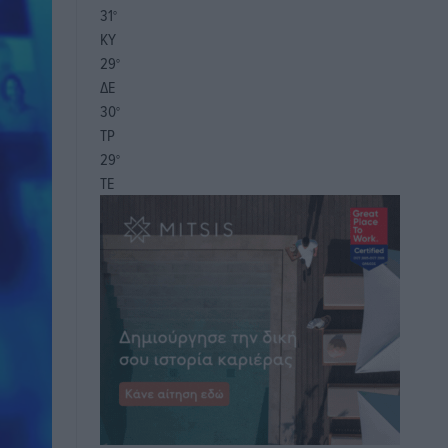
31
°
ΚΥ
29
°
ΔΕ
30
°
ΤΡ
29
°
ΤΕ