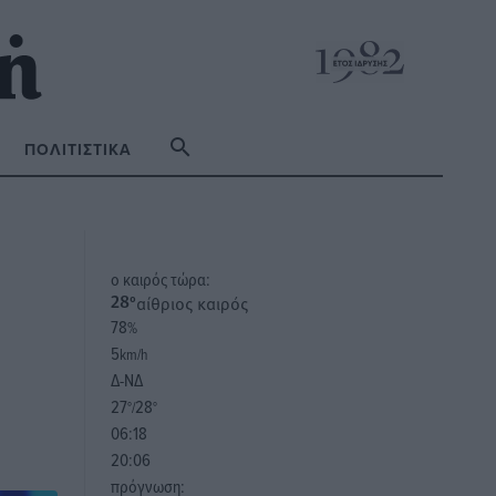
ΠΟΛΙΤΙΣΤΙΚΆ
o καιρός τώρα:
αίθριος καιρός
28
°
78
%
5
km/h
Δ-ΝΔ
27
28
°/
°
06:18
20:06
πρόγνωση: