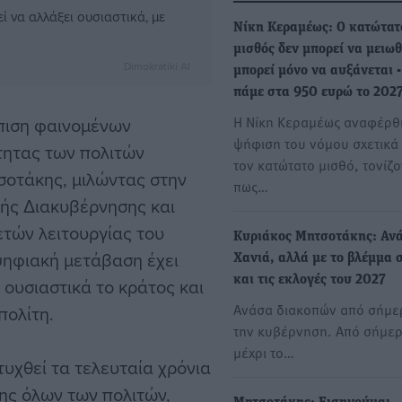
ί να αλλάξει ουσιαστικά, με
Νίκη Κεραμέως: Ο κατώτατ
μισθός δεν μπορεί να μειωθ
Dimokratiki AI
μπορεί μόνο να αυξάνεται 
πάμε στα 950 ευρώ το 202
Η Νίκη Κεραμέως αναφέρθ
πιση φαινομένων
ψήφιση του νόμου σχετικά
τητας των πολιτών
τον κατώτατο μισθό, τονίζ
οτάκης, μιλώντας στην
πως…
ής Διακυβέρνησης και
τών λειτουργίας του
Κυριάκος Μητσοτάκης: Αν
ψηφιακή μετάβαση έχει
Χανιά, αλλά με το βλέμμα 
και τις εκλογές του 2027
 ουσιαστικά το κράτος και
Ανάσα διακοπών από σήμε
πολίτη.
την κυβέρνηση. Από σήμερ
μέχρι το…
υχθεί τα τελευταία χρόνια
σης όλων των πολιτών,