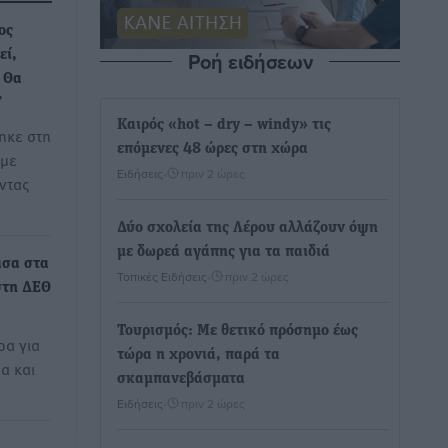
ος
Ροή ειδήσεων
εί,
- Θα
7
Καιρός «hot – dry – windy» τις
ηκε στη
επόμενες 48 ώρες στη χώρα
 με
Ειδήσεις
•
πριν 2 ώρες
οντας
Δύο σχολεία της Λέρου αλλάζουν όψη
με δωρεά αγάπης για τα παιδιά
άσα στα
Τοπικές Ειδήσεις
•
πριν 2 ώρες
στη ΔΕΘ
Τουρισμός: Με θετικό πρόσημο έως
ρα για
τώρα η χρονιά, παρά τα
α και
σκαμπανεβάσματα
Ειδήσεις
•
πριν 2 ώρες