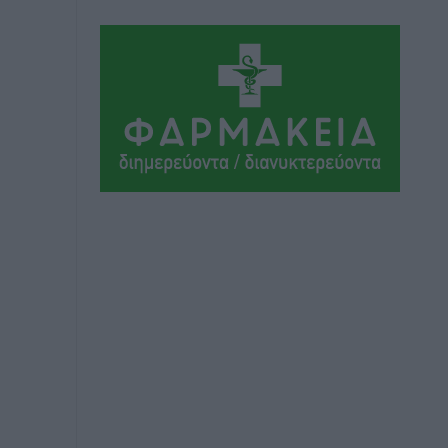
Τα Γλυπτά του Παρθενώνα ως
προσωπικό δώρο στον Τραμπ
Δημο-Κρίσεις
•
πριν 9 ώρες
Το στενό της Κρεμαστής μπήκε στη
λίστα των 7 θαυμάτων της αναμονής
Δημο-Κρίσεις
•
πριν 9 ώρες
ΣΕΤΕ: Σημαντική θεσμική εξέλιξη η
ΚΥΑ για το ΕΧΠ για τον τουρισμό
Ειδήσεις
•
πριν 9 ώρες
Γ. Χατζημάρκος: “Δύο μεγάλες
δεσμεύσεις Γεωργιάδη” – Κίνητρα για
τους γιατρούς των νησιών και
συνεργασία Ρόδου με το Αττικόν για το
Ακτινοθεραπευτικό
Τοπικές Ειδήσεις
•
πριν 9 ώρες