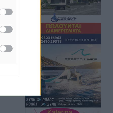
καιρικά φαινόμενα δεν υπάρχουν
περιθώρια εφησυχασμού
Ειδήσεις
•
πριν 3 ώρες
Στον Άγιο Νικόλαο Χάλκης ανοίγει
ξανά το ανανεωμένο εκκλησιαστικό
μουσείο από τη Λέσχη Lions Χάλκης
Τοπικές Ειδήσεις
•
πριν 3 ώρες
Ρόδος: «Βουλιάζει» από τουρίστες –
Πάνω από 1 εκατ. επιβάτες και 55
κρουαζιερόπλοια
Τοπικές Ειδήσεις
•
πριν 3 ώρες
Γ’ Εθνική Κατηγορία: Οι ημερομηνίες
των αγωνιστικών της κανονικής
περιόδου
Αθλητικά
•
πριν 8 ώρες