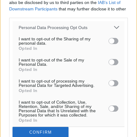
also be disclosed by us to third parties on the
IAB’s List of
Downstream Participants
that may further disclose it to other
third parties.
Personal Data Processing Opt Outs
I want to opt-out of the Sharing of my
personal data.
Opted In
I want to opt-out of the Sale of my
Personal Data.
Opted In
Ροή ειδήσεων
I want to opt-out of processing my
Personal Data for Targeted Advertising.
Opted In
Τριήμερο εξόδου: Πάνω από 129.000 επιβάτες
αναχωρούν από Πειραιά, Ραφήνα και Λαύριο
I want to opt-out of Collection, Use,
Retention, Sale, and/or Sharing of my
Ειδήσεις
•
πριν 11 ώρες
Personal Data that Is Unrelated with the
Purposes for which it was collected.
Opted In
Τι αλλάζει το χωροταξικό στις τουριστικές επενδύσεις
CONFIRM
Τοπικές Ειδήσεις
•
πριν 11 ώρες