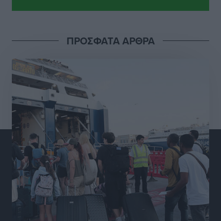
Πρωτάθλημα Πίστας
Αθλητικά
•
πριν 17 ώρες
ΠΡΟΣΦΑΤΑ ΑΡΘΡΑ
Διαγόρας: Μετεγγραφικό ντεμαράζ
Αθλητικά
•
πριν 17 ώρες
Γ.Σ. Διαγόρας: Εντατική προετοιμασία και επιστροφή
Ρίζου στις Ακαδημίες
Αθλητικά
•
πριν 17 ώρες
Εθνική Ανδρών: Ραντεβού στο Telekom Center Athens
Αθλητικά
•
πριν 17 ώρες
ΕΠΟ: Απέσυρε τη στήριξή της στην υποψηφιότητα
του Ινφαντίνο
Αθλητικά
•
πριν 17 ώρες