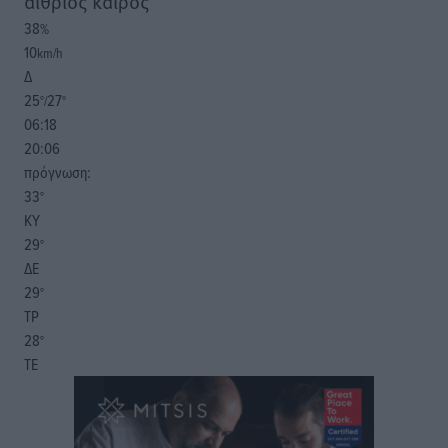
αίθριος καιρός
38
%
10
km/h
Δ
25
27
°/
°
06:18
20:06
πρόγνωση:
33
°
ΚΥ
29
°
ΔΕ
29
°
ΤΡ
28
°
ΤΕ