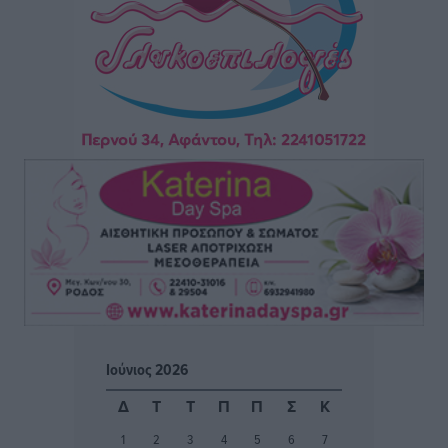
Αθλητικά
•
πριν 13 ώρες
Φοίβος: Η μεγάλη επιστροφή του Μπρένο Σαλβατιέρα
Αθλητικά
•
πριν 13 ώρες
Κλεάνθης: Έτοιμες οι κάρτες διαρκείας της νέας
σεζόν
Αθλητικά
•
πριν 13 ώρες
Ατρόμητος Διμυλιάς: Ο Μαργαρίτης και μία
αδιαπραγμάτευτη φιλοσοφία
Αθλητικά
•
πριν 13 ώρες
Γ.Σ. Διαγόρας: Επέστρεψε στις Ακαδημίες η Ειρήνη
Ιούνιος 2026
Παπαεμμανουήλ
Αθλητικά
•
πριν 14 ώρες
Δ
Τ
Τ
Π
Π
Σ
Κ
1
2
3
4
5
6
7