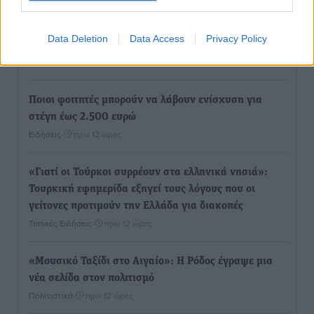
ΥΠΑΑΤ: 12,5 εκατ. ευρώ στις 13 Περιφέρειες για μέτρα
Data Deletion
Data Access
Privacy Policy
βιοασφάλειας
Τοπικές Ειδήσεις
•
πριν 12 ώρες
Ποιοι φοιτητές μπορούν να λάβουν ενίσχυση για
στέγη έως 2.500 ευρώ
Ειδήσεις
•
πριν 12 ώρες
«Γιατί οι Τούρκοι συρρέουν στα ελληνικά νησιά»:
Τουρκική εφημερίδα εξηγεί τους λόγους που οι
γείτονες προτιμούν την Ελλάδα για διακοπές
Τοπικές Ειδήσεις
•
πριν 12 ώρες
«Μουσικό Ταξίδι στο Αιγαίο»: Η Ρόδος έγραψε μια
νέα σελίδα στον πολιτισμό
Πολιτιστικά
•
πριν 12 ώρες