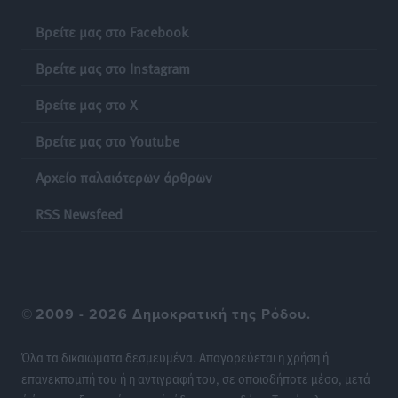
εμπλοκή με ελληνικά μαχητικά
Βρείτε μας στο Facebook
Ειδήσεις
•
πριν 21 ώρες
Βρείτε μας στο Instagram
Γονικές παροχές: Οι παγίδες στις μεταφορές
Βρείτε μας στο X
χρημάτων που μπορεί να κοστίσουν σε φόρο
Ειδήσεις
•
πριν 21 ώρες
Βρείτε μας στο Youtube
Αρχείο παλαιότερων άρθρων
Η επόμενη παγκόσμια δύναμη στα υδροπλάνα μπορεί
να είναι η Ελλάδα
RSS Newsfeed
Ειδήσεις
•
πριν 21 ώρες
Στη Σύμη η Φαίη Σκορδά επισκέφθηκε την Ιερά Μονή
του Πανορμίτη
©
2009 - 2026 Δημοκρατική της Ρόδου.
Τοπικές Ειδήσεις
•
πριν 21 ώρες
Όλα τα δικαιώματα δεσμευμένα. Απαγορεύεται η χρήση ή
Σερβία: Ανακάμπτουν οι τουριστικές ροές προς την
επανεκπομπή του ή η αντιγραφή του, σε οποιοδήποτε μέσο, μετά
Ελλάδα