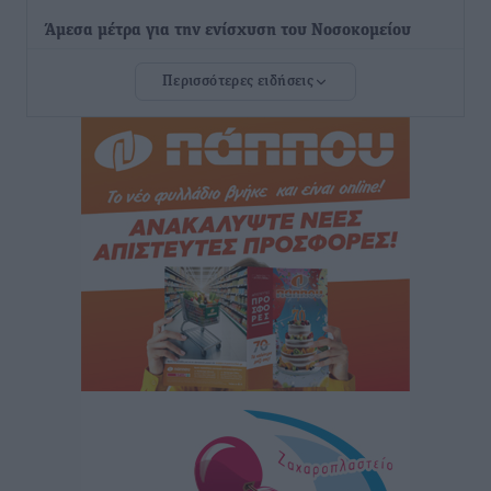
Άμεσα μέτρα για την ενίσχυση του Νοσοκομείου
Ρόδου και αντιμετώπιση των ελλείψεων προσωπικού
Περισσότερες ειδήσεις
ανακοίνωσε ο Άδωνις Γεωργιάδης
Τοπικές Ειδήσεις
•
πριν 13 ώρες
Iατρικός Σύλλογος Ροδου προς Α. Γεωργιάδη:
Στρατηγικές Προτάσεις για την Ενίσχυση της
Δημόσιας Υγείας στη Νησιωτική Ελλάδα και στα
Νοσοκομεία της Γ΄ Ζώνης
Τοπικές Ειδήσεις
•
πριν 13 ώρες
Πάνθηρες: Ξεκίνησαν αισιόδοξοι για την παρθενική
“πτήση” τους
Αθλητικά
•
πριν 13 ώρες
Άρης Αρχαγγέλου: Στο πλευρό του άτυχου Ιάκωβου
Θωμά