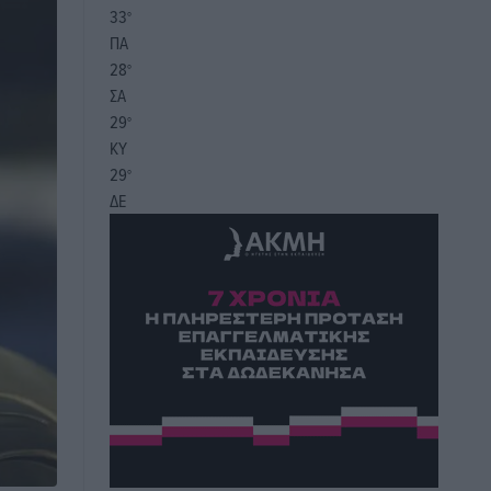
33
°
ΠΑ
28
°
ΣΑ
29
°
ΚΥ
29
°
ΔΕ