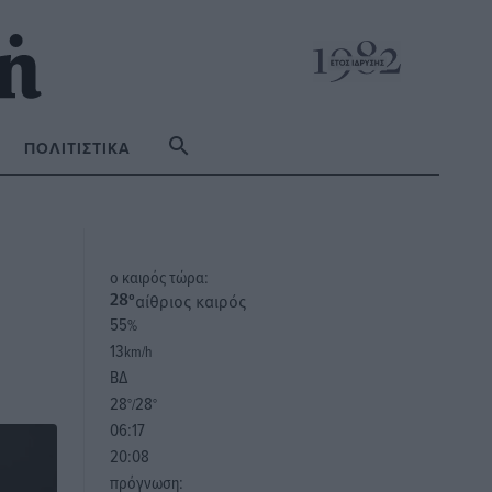
ΠΟΛΙΤΙΣΤΙΚΆ
o καιρός τώρα:
αίθριος καιρός
28
°
55
%
13
km/h
ΒΔ
28
28
°/
°
06:17
20:08
πρόγνωση: