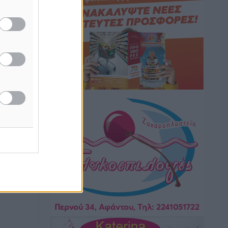
Πολιτιστικά
•
πριν 1 ώρα
Έκτακτη συνεδρίαση της Δημοτικής
Επιτροπής Ρόδου αύριο Παρασκευή 7
Αυγούστου
Τοπικές Ειδήσεις
•
πριν 1 ώρα
ΑΕΡΑ: Δεν σταματάει να ενισχύεται,
νέο απόκτημα ο Μητρόπουλος
Αθλητικά
•
πριν 1 ώρα
Κλεάνθης: Δουλειές μετά ευχαριστιών
στο γήπεδο, ατομικό για δύο
Αθλητικά
•
πριν 1 ώρα
Φοίβος: Εν αναμονή του Νίκου Λαζίδη
Αθλητικά
•
πριν 1 ώρα