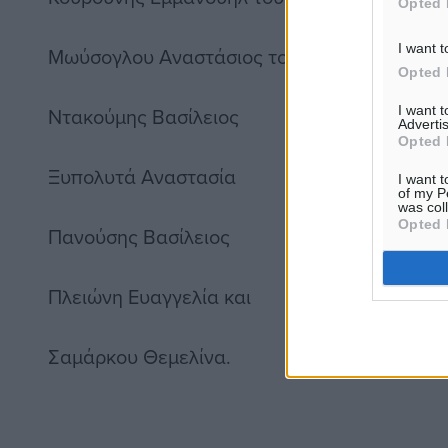
Opted 
I want t
Μωύσογλου Αναστάσιος του Βασιλείου
Opted 
I want 
Ντακούμης Βασίλειος
Advertis
Opted 
Ξυπολυτά Αναστασία
I want t
of my P
was col
Opted 
Πανούσης Βασίλειος
Πλειώνη Ευαγγελία και
Σαμάρκου Θεμελίνα.