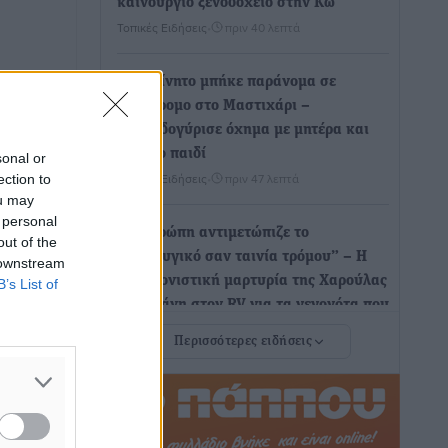
καινούργιο ξενοδοχείο στην Κω
Τοπικές Ειδήσεις
•
πριν 40 λεπτά
Αυτοκίνητο μπήκε παράνομα σε
μονόδρομο στο Μαστιχάρι –
Αναποδογύρισε όχημα με μητέρα και
5χρονο παιδί
sonal or
Τοπικές Ειδήσεις
•
πριν 47 λεπτά
ection to
ou may
 personal
“Η Ευρώπη αντιμετώπιζε το
out of the
προσφυγικό σαν ταινία τρόμου” – Η
 downstream
συγκλονιστική μαρτυρία της Χαρούλας
B’s List of
Γιασιράνη στον RV για τα γεγονότα που
οδήγησαν στο Σύμφωνο της Λέρου
Περισσότερες ειδήσεις
Τοπικές Ειδήσεις
•
πριν 55 λεπτά
Συναυλία με τον Γιάννη Κότσιρα στις
21 Αυγούστου