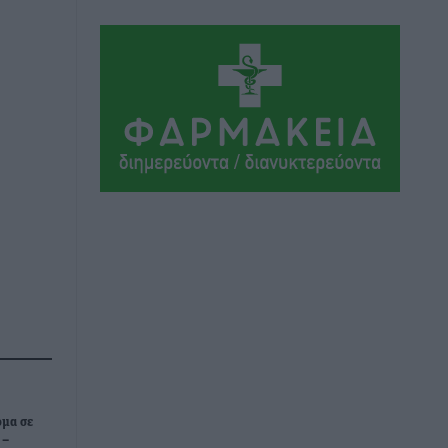
Ολοκλήρωση του έργου αναβάθμισης
των υποδομών του Νεστορίδειου
Μελάθρου
Τοπικές Ειδήσεις
•
πριν 2 ώρες
Γ.Σ. Διαγόρας: Στα «κυανέρυθρα» ο
Janni Pembe
Αθλητικά
•
πριν 4 ώρες
Σύλληψη 21χρονου για ναρκωτικά στη
Ρόδο
Τοπικές Ειδήσεις
•
πριν 4 ώρες
Με 13,1% κάλυψη εργαζομένων από
συλλογικές συμβάσεις, η Ελλάδα στον
“πάτο” της ΕΕ
Απόψεις
•
πριν 4 ώρες
μα σε
 –