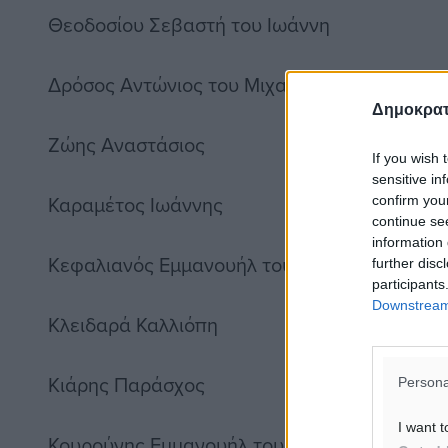
Θεοδοσίου Σεβαστή του Ιωάννη
Δρόσος Αντώνιος του Μιχαήλ
Δημοκρατ
Ζώης Αναστάσιος
If you wish 
sensitive in
Καραμέτος Ιωάννης
confirm you
continue se
information 
Κεφαλιανός Εμμανουήλ του Παντελή
further disc
participants
Downstream 
Κλειδαρά Καλλιόπη
Κιάρης Παράσχος
Persona
I want t
Κουρούνης Εμμανουήλ του Θεοδώρου