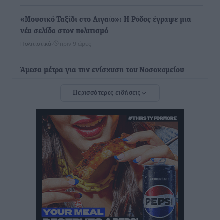
«Μουσικό Ταξίδι στο Αιγαίο»: Η Ρόδος έγραψε μια
νέα σελίδα στον πολιτισμό
Πολιτιστικά
•
πριν 9 ώρες
Άμεσα μέτρα για την ενίσχυση του Νοσοκομείου
Ρόδου και αντιμετώπιση των ελλείψεων προσωπικού
Περισσότερες ειδήσεις
ανακοίνωσε ο Άδωνις Γεωργιάδης
Τοπικές Ειδήσεις
•
πριν 9 ώρες
Iατρικός Σύλλογος Ροδου προς Α. Γεωργιάδη:
Στρατηγικές Προτάσεις για την Ενίσχυση της
Δημόσιας Υγείας στη Νησιωτική Ελλάδα και στα
Νοσοκομεία της Γ΄ Ζώνης
Τοπικές Ειδήσεις
•
πριν 9 ώρες
Πάνθηρες: Ξεκίνησαν αισιόδοξοι για την παρθενική
“πτήση” τους