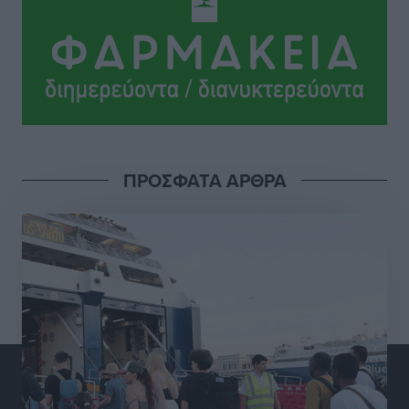
Σι Τζέι Χάρις: «Να πανηγυρίσουμε πολλές νίκες μαζί»
Αθλητικά
•
πριν 13 ώρες
Ροδήλιος: Ο απολογισμός από το Πανελλήνιο
Πρωτάθλημα Πίστας
Αθλητικά
•
πριν 13 ώρες
ΠΡΟΣΦΑΤΑ ΑΡΘΡΑ
Διαγόρας: Μετεγγραφικό ντεμαράζ
Αθλητικά
•
πριν 13 ώρες
Γ.Σ. Διαγόρας: Εντατική προετοιμασία και επιστροφή
Ρίζου στις Ακαδημίες
Αθλητικά
•
πριν 13 ώρες
Εθνική Ανδρών: Ραντεβού στο Telekom Center Athens
Αθλητικά
•
πριν 13 ώρες