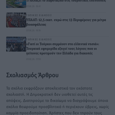
Τι αλλάζει το χωροταξικό στις τουριστικές επενδύσεις
07.08.26 · 18:41
ΤΟΠΙΚΈΣ ΕΙΔΉΣΕΙΣ
ΥΠΑΑΤ: 12,5 εκατ. ευρώ στις 13 Περιφέρειες για μέτρα
βιοασφάλειας
07.08.26 · 18:19
ΤΟΠΙΚΈΣ ΕΙΔΉΣΕΙΣ
«Γιατί οι Τούρκοι συρρέουν στα ελληνικά νησιά»:
Τουρκική εφημερίδα εξηγεί τους λόγους που οι
γείτονες προτιμούν την Ελλάδα για διακοπές
07.08.26 · 17:55
Σχολιασμός Άρθρου
Τα σχόλια εκφράζουν αποκλειστικά τον εκάστοτε
σχολιαστή. Η Δημοκρατική δεν υιοθετεί αυτές τις
απόψεις. Διατηρούμε το δικαίωμα να διαγράψουμε όποια
σχόλια θεωρούμε προσβλητικά ή περιέχουν ύβρεις, χωρίς
καμμία προειδοποίηση. Χρήστες που δεν τηρούν τους