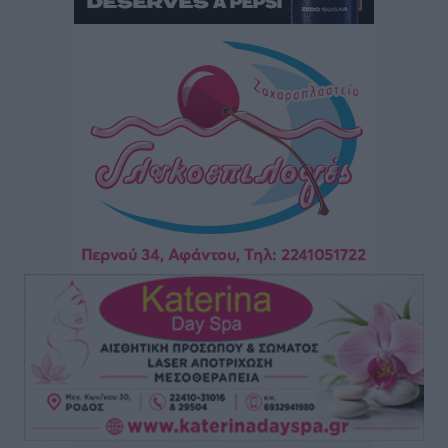
Αθλητικά
•
πριν 10 ώρες
Άρης Αρχαγγέλου: Στο πλευρό του άτυχου Ιάκωβου
Θωμά
Αθλητικά
•
πριν 10 ώρες
Φοίβος: Η μεγάλη επιστροφή του Μπρένο Σαλβατιέρα
Αθλητικά
•
πριν 10 ώρες
Κλεάνθης: Έτοιμες οι κάρτες διαρκείας της νέας
σεζόν
Αθλητικά
•
πριν 10 ώρες
Ατρόμητος Διμυλιάς: Ο Μαργαρίτης και μία
αδιαπραγμάτευτη φιλοσοφία
Αθλητικά
•
πριν 10 ώρες