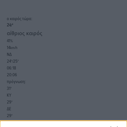
o καιρός τώρα:
24
°
αίθριος καιρός
41
%
14
km/h
ΝΔ
24
25
°/
°
06:18
20:06
πρόγνωση:
31
°
ΚΥ
29
°
ΔΕ
29
°
ΤΡ