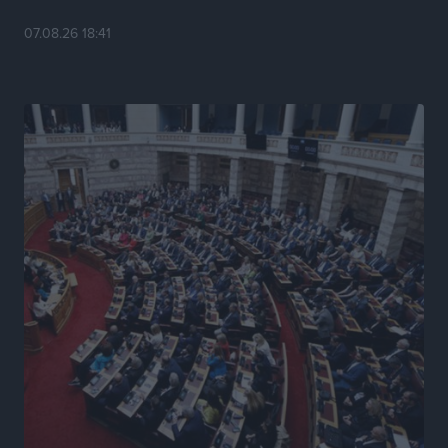
Κυριάκος Μητσοτάκης: Ανάσα στα Χανιά, αλλά με το
07.08.26 18:41
βλέμμα στη ΔΕΘ και τις εκλογές του 2027
Ειδήσεις
•
πριν 15 ώρες
Γ. Χατζημάρκος από το Μέγαρο Μαξίμου: “Ο
τουρισμός μπορεί να γίνει ο μεγαλύτερος πελάτης της
ελληνικής βιομηχανίας”
Τοπικές Ειδήσεις
•
πριν 15 ώρες
Έρευνα ΕΟΤ: Οι Ευρωπαίοι ταξιδιώτες «ψηφίζουν»
Ελλάδα
Ειδήσεις
•
πριν 15 ώρες
Άκυρες οι εγκύκλιοι που δεν αναρτώνται,
υποχρεωτική η δημοσίευσή τους από την 1η
Οκτωβρίου
Ειδήσεις
•
πριν 15 ώρες