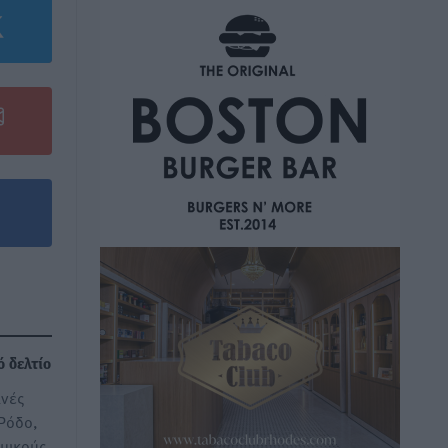
ό δελτίο
ινές
Ρόδο,
μικούς