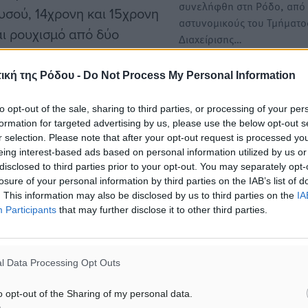
συνελήφθη στη Ρόδο, από
υσού, 14χρονη και 15χρονη
αστυνομικούς του Τμήματο
ι ρουχισμό από δύο
Διαχείρισης…
 κλοπή σε ακόμη ένα.
ς 35 και 36 ετών, για
ική της Ρόδου -
Do Not Process My Personal Information
to opt-out of the sale, sharing to third parties, or processing of your per
formation for targeted advertising by us, please use the below opt-out s
 Παστίδας Μαριτσών
r selection. Please note that after your opt-out request is processed y
eing interest-based ads based on personal information utilized by us or
νο ημεδαπό ανετράπη στο
disclosed to third parties prior to your opt-out. You may separately opt-
υματισμό του οδηγού. Τα
losure of your personal information by third parties on the IAB’s list of
δυστυχήματος ερευνώνται
. This information may also be disclosed by us to third parties on the
IA
Participants
that may further disclose it to other third parties.
Κω, από αστυνομικούς του
l Data Processing Opt Outs
ς 25 και 28 ετών γιατί σε
o opt-out of the Sharing of my personal data.
ους βρέθηκαν και