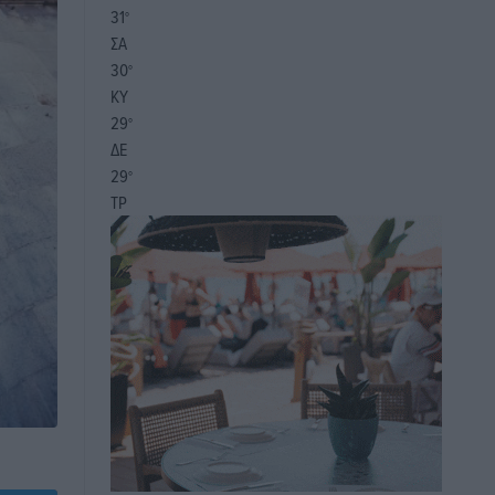
31
°
ΣΑ
30
°
ΚΥ
29
°
ΔΕ
29
°
ΤΡ