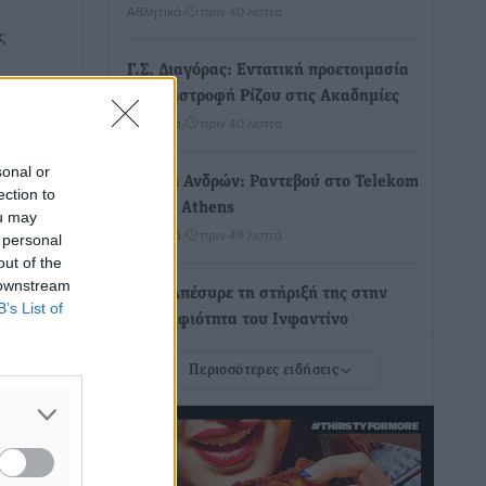
Αθλητικά
•
πριν 40 λεπτά
ς
Γ.Σ. Διαγόρας: Εντατική προετοιμασία
και επιστροφή Ρίζου στις Ακαδημίες
Αθλητικά
•
πριν 40 λεπτά
sonal or
Εθνική Ανδρών: Ραντεβού στο Telekom
ection to
Center Athens
ou may
Αθλητικά
•
πριν 49 λεπτά
 personal
out of the
 downstream
ΕΠΟ: Απέσυρε τη στήριξή της στην
B’s List of
υποψηφιότητα του Ινφαντίνο
Αθλητικά
•
πριν 50 λεπτά
Περισσότερες ειδήσεις
Φοίβος Κω: Το «ευχαριστώ» για το 9ο
Kos 3X3 Basketball Festival
Αθλητικά
•
πριν 52 λεπτά