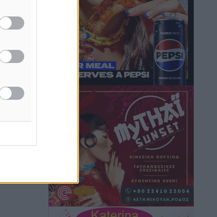
6ο Kalymnos 3X3: Ολοκληρώθηκε με
μεγάλη επιτυχία, νικητές οι VAR!
Αθλητικά
•
πριν 57 λεπτά
Νέα αεροσκάφη, drones,
δασοκομάντος: Τι έχει αλλάξει στην
Πολιτική Προστασί
Ειδήσεις
•
πριν 1 ώρα
Άδωνις Γεωργιάδης στον RV: “Στο
υπουργείο εξετάζουμε την
θεσμοθέτηση τρίτης κατηγορίας
κινήτρων, ειδικά για τα νοσοκομεία
στα νησιά”
Τοπικές Ειδήσεις
•
πριν 1 ώρα
Θετικό κλίμα και κοινό όραμα για την