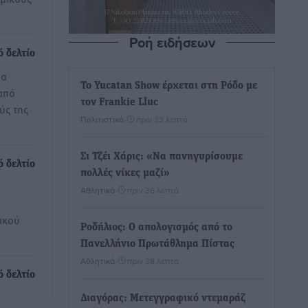
Ροή ειδήσεων
ό δελτίο
μα
Το Yucatan Show έρχεται στη Ρόδο με
από
τον Frankie Lluc
ύς της
Πολιτιστικά
•
πριν 33 λεπτά
Σι Τζέι Χάρις: «Να πανηγυρίσουμε
ό δελτίο
πολλές νίκες μαζί»
Αθλητικά
•
πριν 36 λεπτά
ικού
Ροδήλιος: Ο απολογισμός από το
Πανελλήνιο Πρωτάθλημα Πίστας
Αθλητικά
•
πριν 38 λεπτά
ό δελτίο
Διαγόρας: Μετεγγραφικό ντεμαράζ