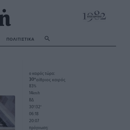
ΠΟΛΙΤΙΣΤΙΚΆ
o καιρός τώρα:
αίθριος καιρός
30
°
83
%
14
km/h
ΒΔ
30
32
°/
°
06:18
20:07
πρόγνωση: