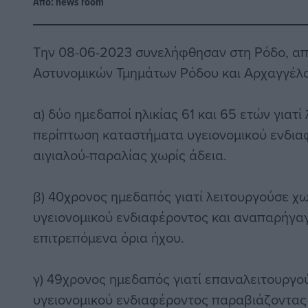
Από:
news room
Την 08-06-2023 συνελήφθησαν στη Ρόδο, απ
Αστυνομικών Τμημάτων Ρόδου και Αρχαγγέλο
α) δύο ημεδαποί ηλικίας 61 και 65 ετών γιατί
περίπτωση καταστήματα υγειονομικού ενδια
αιγιαλού-παραλίας χωρίς άδεια.
β) 40χρονος ημεδαπός γιατί λειτουργούσε χ
υγειονομικού ενδιαφέροντος και αναπαρήγα
επιτρεπόμενα όρια ήχου.
γ) 49χρονος ημεδαπός γιατί επαναλειτουργ
υγειονομικού ενδιαφέροντος παραβιάζοντας 