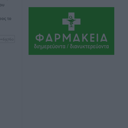
του
τις εκλογές του 2027
Ειδήσεις
•
πριν 2 ώρες
ος το
Γ. Χατζημάρκος από το Μέγαρο
Μαξίμου: “Ο τουρισμός μπορεί να γίνει
ο μεγαλύτερος πελάτης της ελληνικής
βιομηχανίας”
Τοπικές Ειδήσεις
•
πριν 2 ώρες
Έρευνα ΕΟΤ: Οι Ευρωπαίοι ταξιδιώτες
«ψηφίζουν» Ελλάδα
Ειδήσεις
•
πριν 3 ώρες
Άκυρες οι εγκύκλιοι που δεν
αναρτώνται, υποχρεωτική η
δημοσίευσή τους από την 1η
Οκτωβρίου
Ειδήσεις
•
πριν 3 ώρες