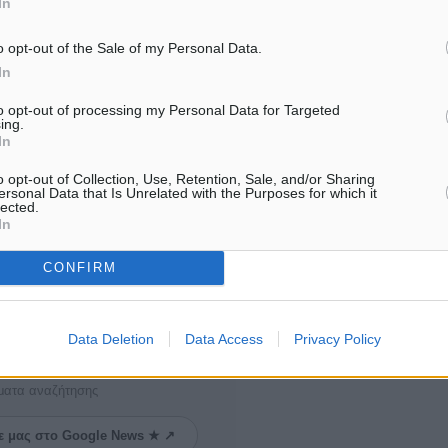
In
 άγνωστης, αυτοσχέδιο
γαστης κάνναβης, 12
o opt-out of the Sale of my Personal Data.
In
to opt-out of processing my Personal Data for Targeted
ing.
In
o opt-out of Collection, Use, Retention, Sale, and/or Sharing
ersonal Data that Is Unrelated with the Purposes for which it
lected.
In
CONFIRM
ιδήσεις
Data Deletion
Data Access
Privacy Policy
ματα αναζήτησης
ε μας στο Google News ★ ↗