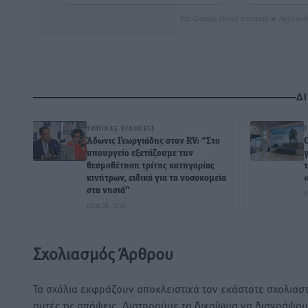
Στο Google News πατήστε ★ Ακολουθ
Δ
ΤΟΠΙΚΈΣ ΕΙΔΉΣΕΙΣ
Άδωνις Γεωργιάδης στον RV: “Στο
υπουργείο εξετάζουμε την
θεσμοθέτηση τρίτης κατηγορίας
κινήτρων, ειδικά για τα νοσοκομεία
στα νησιά”
0
07.08.26 · 12:45
Σχολιασμός Άρθρου
Τα σχόλια εκφράζουν αποκλειστικά τον εκάστοτε σχολιαστ
αυτές τις απόψεις. Διατηρούμε το δικαίωμα να διαγράψο