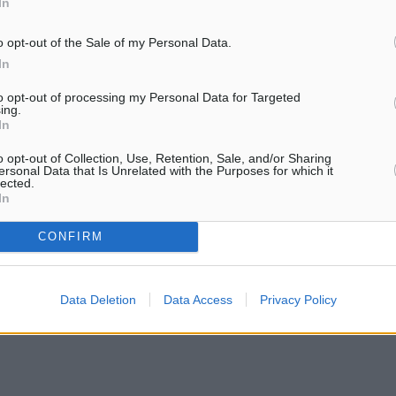
κό Πρωτάθλημα ΙΑ 2026,
In
ων αγώνων.
o opt-out of the Sale of my Personal Data.
In
 ακόλουθη:
to opt-out of processing my Personal Data for Targeted
ing.
In
E 120km
o opt-out of Collection, Use, Retention, Sale, and/or Sharing
ersonal Data that Is Unrelated with the Purposes for which it
lected.
 DIAS CEI2* 26/4/2026
In
CONFIRM
HMIR CEI2* 24/4/2026 &
Data Deletion
Data Access
Privacy Policy
 ZAFER HM CEI2*