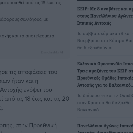
ατοποιηθεί από τις 18 έως τις
ΚΕΙΡ: Με 8 αναβάτες και α
στους Πανελλήνιου Αγώνες
ιάφορους συλλόγους, με
Ιππικής Αντοχής
Το σαββατοκύριακο 18 και 
τοχής και τα αποτελέσματα
Νοεμβρίου στο Κάστρο Βοι
θα διεξαχθούν οι…
Dimokratiki AI
Ελληνική Ομοσπονδία Ιππα
σε τις αποφάσεις του
Τρεις αμαζόνες του ΚΕΙΡ στ
Προεθνικές Ομάδες Ιππική
ίων ήταν και η
Αντοχής για το Βαλκανικό
Αντοχής ενόψει του
Το διήμερο 11 και 12 Οκτω
από τις 18 έως και τις 20
στην Κροατία θα διεξαχθεί 
ς.
Βαλκανικό…
ροπής, στην Προεθνική
Πανελλήνιοι Αγώνες Ιππικ