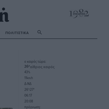
ΠΟΛΙΤΙΣΤΙΚΆ
o καιρός τώρα:
αίθριος καιρός
26
°
43
%
11
km/h
Δ-ΝΔ
26
27
°/
°
06:17
20:08
πρόγνωση: