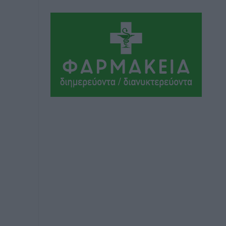
Αθλητικά
•
πριν 6 ώρες
Ιάλυσος Β’: Νωρίς νωρίς μπήκαν στα
βάσανα της προετοιμασίας
Αθλητικά
•
πριν 6 ώρες
Εθνικός Αρχίπολης: Μεγάλο βήμα
προόδου η ίδρυση Ακαδημίας
Αθλητικά
•
πριν 6 ώρες
Ιππότες: Με το βλέμμα στραμμένο στο
μέλλον
Αθλητικά
•
πριν 6 ώρες
ΠΑΜΕ ΣΤΟΙΧΗΜΑ: Περισσότερα από 95
εκατομμύρια ευρώ σε κέρδη μοίρασε
τον Ιούλιο
Αθλητικά
•
πριν 6 ώρες