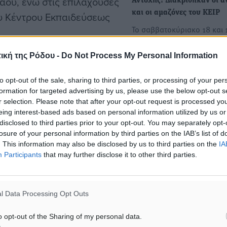
ου, ενώ στις επιλαχούσες
Αντοχής: Διακρίθηκαν οι α
και οι αμαζόνες του ΚΕΙΡ
ου Κέντρου Εκπαιδεύσεως
Το σαββατοκύριακο 18 και 
Νοεμβρίου διεξήχθησαν σ
Κάστρο Βοιωτίας οι Πανελλ
ική της Ρόδου -
Do Not Process My Personal Information
πονδίας Ιππασίας
to opt-out of the sale, sharing to third parties, or processing of your per
Πρωτάθλημα και Διεθνής 
formation for targeted advertising by us, please use the below opt-out s
ιππικής αντοχής: Το ΚΕΙΡ 
r selection. Please note that after your opt-out request is processed y
άθλημα Ιππικής Αντοχής
Κάστρο Βοιωτίας
eing interest-based ads based on personal information utilized by us or
Στο Κάστρο Βοιωτίας βρίσκ
disclosed to third parties prior to your opt-out. You may separately opt-
losure of your personal information by third parties on the IAB’s list of
ήδη οι αναβάτες και οι αμ
. This information may also be disclosed by us to third parties on the
IA
του Κέντρου…
η την εισήγηση της
Participants
that may further disclose it to other third parties.
νε την σύνθεση των
 Βαλκανικό Πρωτάθλημα
l Data Processing Opt Outs
ουμανίας, στις 18-
βε υπόψη τις προϋποθέσεις
o opt-out of the Sharing of my personal data.