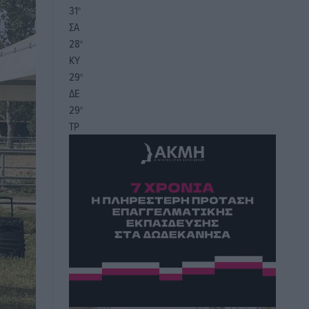
31
°
ΣΑ
28
°
ΚΥ
29
°
ΔΕ
29
°
ΤΡ