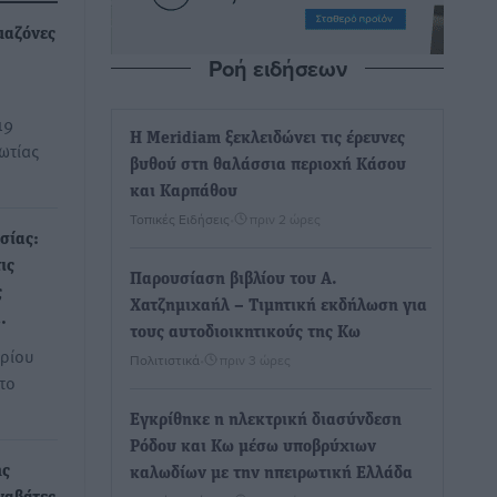
μαζόνες
Ροή ειδήσεων
19
Η Meridiam ξεκλειδώνει τις έρευνες
ωτίας
βυθού στη θαλάσσια περιοχή Κάσου
και Καρπάθου
Τοπικές Ειδήσεις
•
πριν 2 ώρες
σίας:
ις
Παρουσίαση βιβλίου του Α.
ς
Χατζημιχαήλ – Τιμητική εκδήλωση για
…
τους αυτοδιοικητικούς της Κω
βρίου
Πολιτιστικά
•
πριν 3 ώρες
το
Εγκρίθηκε η ηλεκτρική διασύνδεση
Ρόδου και Κω μέσω υποβρύχιων
ής
καλωδίων με την ηπειρωτική Ελλάδα