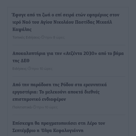
Έφυγε από τη ζωή ο επί σειρά ετών εφημέριος στον
ιερό Ναό του Αγίου Νικολάου Παστίδας Μιχαήλ
Καψάλης
Τοπικές Ειδήσεις
•
πριν 8 ώρες
Αποκαλυπτήρια για την «Ατζέντα 2030» από το βήμα
της ΔΕΘ
Ειδήσεις
•
πριν 10 ώρες
Από την παράδοση της Ρόδου στα ερευνητικά
εργαστήρια: Το μελεκούνι αποκτά διεθνές
επιστημονικό ενδιαφέρον
Πολιτιστικά
•
πριν 10 ώρες
Επίσκεψη θα πραγματοποιήσει στη Λέρο τον
Σεπτέμβριο η Όλγα Κεφαλογιάννη