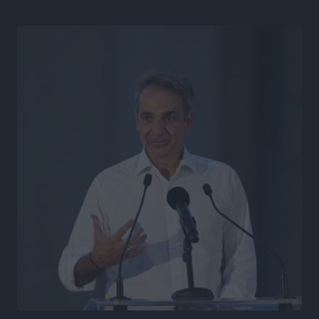
Η υπογεννητικότητα βάζει λουκέτο σε 11 σχολεία
Πρωτοβάθμιας στα Δωδεκάνησα
Ρεπορτάζ
•
πριν 16 ώρες
Κ. Σπανός: Παρά την αυξημένη τουριστική κίνηση, η
αγορά της Ρόδου κινείται κάτω από τις προσδοκίες
Ρεπορτάζ
•
πριν 16 ώρες
Ο λαγοκέφαλος βρήκε επιτέλους τιμή, μένει να βρεθεί
και σχέδιο
Δημο-Κρίσεις
•
πριν 16 ώρες
Το ΠΑΣΟΚ στα Δωδεκάνησα ψάχνει έξι και του
περισσεύουν 14
Δημο-Κρίσεις
•
πριν 16 ώρες