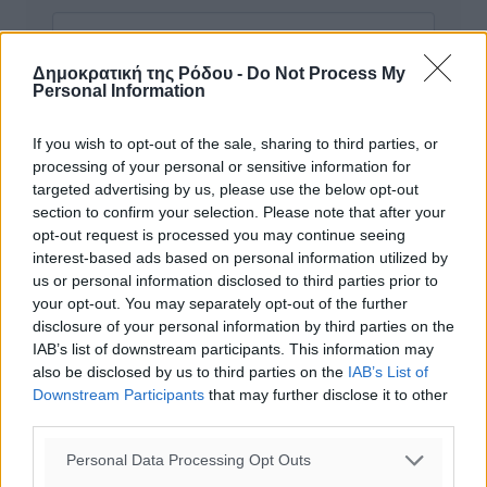
Δημοκρατική της Ρόδου -
Do Not Process My
Personal Information
If you wish to opt-out of the sale, sharing to third parties, or
processing of your personal or sensitive information for
targeted advertising by us, please use the below opt-out
section to confirm your selection. Please note that after your
opt-out request is processed you may continue seeing
interest-based ads based on personal information utilized by
us or personal information disclosed to third parties prior to
your opt-out. You may separately opt-out of the further
disclosure of your personal information by third parties on the
IAB’s list of downstream participants. This information may
Υπενθύμιση:
also be disclosed by us to third parties on the
IAB’s List of
Downstream Participants
that may further disclose it to other
third parties.
Για την μερική αναπαραγωγή της είδησης από άλλες
ιστοσελίδες είναι απαραίτητη η χρήση του παρακάτω
Personal Data Processing Opt Outs
παρεχόμενου συνδέσμου παραπομπής προς το άρθρο