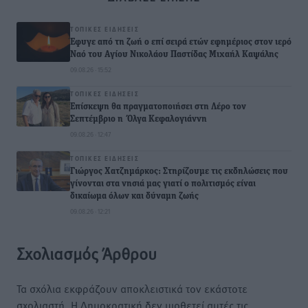
ΤΟΠΙΚΈΣ ΕΙΔΉΣΕΙΣ
Έφυγε από τη ζωή ο επί σειρά ετών εφημέριος στον ιερό
Ναό του Αγίου Νικολάου Παστίδας Μιχαήλ Καψάλης
09.08.26 · 15:52
ΤΟΠΙΚΈΣ ΕΙΔΉΣΕΙΣ
Επίσκεψη θα πραγματοποιήσει στη Λέρο τον
Σεπτέμβριο η Όλγα Κεφαλογιάννη
09.08.26 · 12:47
ΤΟΠΙΚΈΣ ΕΙΔΉΣΕΙΣ
Γιώργος Χατζημάρκος: Στηρίζουμε τις εκδηλώσεις που
γίνονται στα νησιά μας γιατί ο πολιτισμός είναι
δικαίωμα όλων και δύναμη ζωής
09.08.26 · 12:21
Σχολιασμός Άρθρου
Τα σχόλια εκφράζουν αποκλειστικά τον εκάστοτε
σχολιαστή. Η Δημοκρατική δεν υιοθετεί αυτές τις