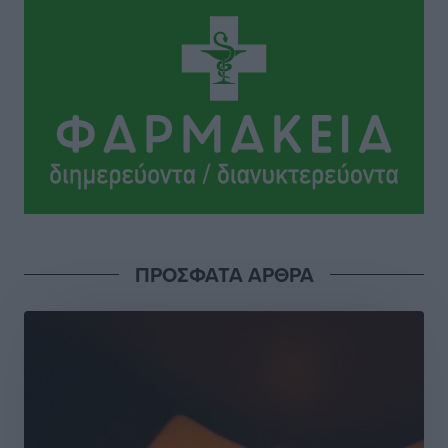
Οδηγός στη Ρόδο τράκαρε σταθμευμένο αυτοκίνητο,
παρέσυρε 72χρονο και διέφυγε
Τοπικές Ειδήσεις
•
πριν 14 ώρες
Το νέο Ειδικό Χωροταξικό για τον Τουρισμό
ξανασχεδιάζει τον επενδυτικό χάρτη της Ρόδου
Τοπικές Ειδήσεις
•
πριν 15 ώρες
Γιάννης Βασιλάκης: «Η Πρωτοβάθμια Φροντίδα
ΠΡΟΣΦΑΤΑ ΑΡΘΡΑ
Υγείας πρέπει να φτάνει σε κάθε γωνιά – Ενισχύουμε
τις δομές, δεν τις αποδυναμώνουμε»
Συνεντεύξεις
•
πριν 15 ώρες
Ιδρυμα Ωνάση: Το όραμα πίσω από τα δύο νέα
σχολεία της Ρόδου
Συνεντεύξεις
•
πριν 16 ώρες