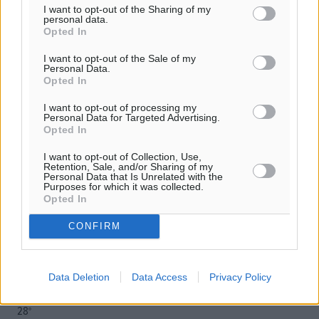
της Δημοκρατικής.
I want to opt-out of the Sharing of my
personal data.
Opted In
I want to opt-out of the Sale of my
Personal Data.
Opted In
o καιρός τώρα:
I want to opt-out of processing my
Personal Data for Targeted Advertising.
27
°
Opted In
αυξημένες νεφώσεις
42
%
I want to opt-out of Collection, Use,
Retention, Sale, and/or Sharing of my
11
km/h
Personal Data that Is Unrelated with the
Purposes for which it was collected.
Β-ΒΑ
Opted In
27
27
°/
°
06:19
CONFIRM
20:05
πρόγνωση:
30
°
Data Deletion
Data Access
Privacy Policy
ΤΡ
28
°