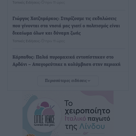
Τοπικές Ειδήσεις
•
πριν 11 ώρες
Γιώργος Χατζημάρκος: Στηρίζουμε τις εκδηλώσεις
που γίνονται στα νησιά μας γιατί ο πολιτισμός είναι
δικαίωμα όλων και δύναμη ζωής
Τοπικές Ειδήσεις
•
πριν 11 ώρες
Κάρπαθος: Παλιά πυρομαχικά εντοπίστηκαν στο
Αρδάνι – Απαγορεύτηκε η κολύμβηση στην περιοχή
Τοπικές Ειδήσεις
•
πριν 12 ώρες
Περισσότερες ειδήσεις
Τουρνάς για φωτιές: «Κανένα περιθώριο
εφησυχασμού» – Σε πλήρη ετοιμότητα ο μηχανισμός
Ειδήσεις
•
πριν 13 ώρες
Καιρός: Επιμένουν οι υψηλές θερμοκρασίες – Ισχυρά
μελτέμια έως 9 μποφόρ, σε «Red Code» 6 περιοχές
Τοπικές Ειδήσεις
•
πριν 13 ώρες