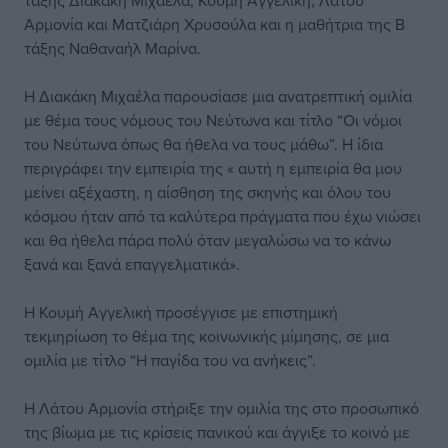
τάξης Διακάκη Μιχαέλα, Κουμή Αγγελική, Λάτου
Αρμονία και Ματζιάρη Χρυσούλα και η μαθήτρια της Β
τάξης Ναθαναήλ Μαρίνα.
Η Διακάκη Μιχαέλα παρουσίασε μια ανατρεπτική ομιλία
με θέμα τους νόμους του Νεύτωνα και τίτλο “Οι νόμοι
του Νεύτωνα όπως θα ήθελα να τους μάθω”. Η ίδια
περιγράφει την εμπειρία της « αυτή η εμπειρία θα μου
μείνει αξέχαστη, η αίσθηση της σκηνής και όλου του
κόσμου ήταν από τα καλύτερα πράγματα που έχω νιώσει
και θα ήθελα πάρα πολύ όταν μεγαλώσω να το κάνω
ξανά και ξανά επαγγελματικά».
Η Κουμή Αγγελική προσέγγισε με επιστημική
τεκμηρίωση το θέμα της κοινωνικής μίμησης, σε μια
ομιλία με τίτλο “Η παγίδα του να ανήκεις”.
Η Λάτου Αρμονία στήριξε την ομιλία της στο προσωπικό
της βίωμα με τις κρίσεις πανικού και άγγιξε το κοινό με