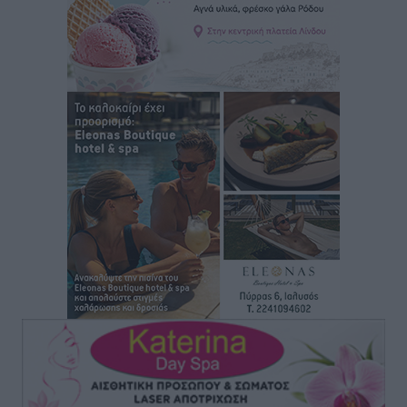
Τα φοιτητικά ενοίκια «τινάζουν στον αέρα» τους
οικογενειακούς προϋπολογισμούς
Ειδήσεις
•
πριν 13 ώρες
Δύο νέοι ξενώνες παραδόθηκαν στις Ένοπλες
Δυνάμεις στη νήσο Ρω
Τοπικές Ειδήσεις
•
πριν 14 ώρες
Συνεχίζεται η έξοδος του Αυγούστου – Πάνω από
34.000 αναχωρούν σήμερα μόνο από τον Πειραιά
Ειδήσεις
•
πριν 14 ώρες
Μόνιμες θέσεις στους παιδικούς σταθμούς: Οι
προϋποθέσεις, η 24μηνη εμπειρία και οι προθεσμίες
για τους δήμους
Τοπικές Ειδήσεις
•
πριν 14 ώρες