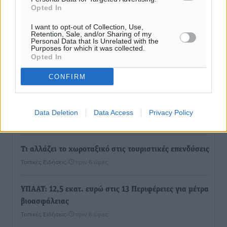
Opted In
I want to opt-out of Collection, Use,
Retention, Sale, and/or Sharing of my
Personal Data that Is Unrelated with the
Purposes for which it was collected.
Opted In
Ροή ειδήσεων
CONFIRM
Τριήμερο εξόδου: Πάνω από 129.000 επιβάτες
αναχωρούν από Πειραιά, Ραφήνα και Λαύριο
Data Deletion
Data Access
Privacy Policy
Ειδήσεις
•
πριν 5 ώρες
Τι αλλάζει το χωροταξικό στις τουριστικές επενδύσεις
Τοπικές Ειδήσεις
•
πριν 6 ώρες
ΥΠΑΑΤ: 12,5 εκατ. ευρώ στις 13 Περιφέρειες για μέτρα
βιοασφάλειας
Τοπικές Ειδήσεις
•
πριν 6 ώρες