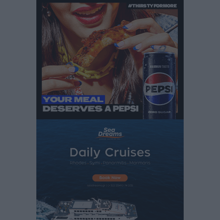
Iατρικός Σύλλογος Ροδου προς Α. Γεωργιάδη:
Στρατηγικές Προτάσεις για την Ενίσχυση της
Δημόσιας Υγείας στη Νησιωτική Ελλάδα και στα
Νοσοκομεία της Γ΄ Ζώνης
Τοπικές Ειδήσεις
•
πριν 7 ώρες
Πάνθηρες: Ξεκίνησαν αισιόδοξοι για την παρθενική
“πτήση” τους
Αθλητικά
•
πριν 7 ώρες
Άρης Αρχαγγέλου: Στο πλευρό του άτυχου Ιάκωβου
Θωμά
Αθλητικά
•
πριν 7 ώρες
Φοίβος: Η μεγάλη επιστροφή του Μπρένο Σαλβατιέρα
Αθλητικά
•
πριν 7 ώρες