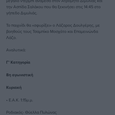
μεγάλο ντέρμπι ανάμεσα στον Ατρόμητο Διμυλιάς και
την Ασπίδα Σαλάκου που θα ξεκινήσει στις 14:45 στο
γήπεδο Διμυλιάς.
Το παιχνίδι θα «σφυρίξει» ο Λάζαρος Δουλγέρης, με
βοηθούς τους Τσαμπίκο Μοσχάτο και Επαμεινώνδα
Λάζο.
Αναλυτικά:
Γ’ Κατηγορία
8η αγωνιστική
Κυριακή
• Ε.Α.Κ. 1:15μ.μ.
Ροδιακός- Θύελλα Πυλώνας