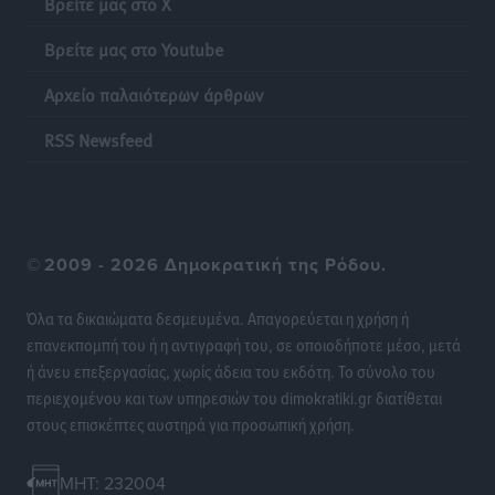
Βρείτε μας στο X
χρημάτων που μπορεί να κοστίσουν σε φόρο
Ειδήσεις
•
πριν 15 ώρες
Βρείτε μας στο Youtube
Αρχείο παλαιότερων άρθρων
Η επόμενη παγκόσμια δύναμη στα υδροπλάνα μπορεί
να είναι η Ελλάδα
RSS Newsfeed
Ειδήσεις
•
πριν 15 ώρες
Στη Σύμη η Φαίη Σκορδά επισκέφθηκε την Ιερά Μονή
του Πανορμίτη
©
2009 - 2026 Δημοκρατική της Ρόδου.
Τοπικές Ειδήσεις
•
πριν 15 ώρες
Όλα τα δικαιώματα δεσμευμένα. Απαγορεύεται η χρήση ή
Σερβία: Ανακάμπτουν οι τουριστικές ροές προς την
επανεκπομπή του ή η αντιγραφή του, σε οποιοδήποτε μέσο, μετά
Ελλάδα
ή άνευ επεξεργασίας, χωρίς άδεια του εκδότη. Το σύνολο του
Ειδήσεις
•
πριν 15 ώρες
περιεχομένου και των υπηρεσιών του dimokratiki.gr διατίθεται
στους επισκέπτες αυστηρά για προσωπική χρήση.
Διακοπές στην Κάρπαθο για τον Γιώργο Γεραπετρίτη
Τοπικές Ειδήσεις
•
πριν 15 ώρες
MHT: 232004