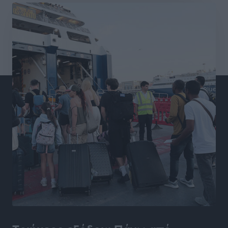
Αθλητικά
•
πριν 11 ώρες
Γ.Σ. Διαγόρας: Εντατική προετοιμασία και επιστροφή
Ρίζου στις Ακαδημίες
Αθλητικά
•
πριν 11 ώρες
Εθνική Ανδρών: Ραντεβού στο Telekom Center Athens
Αθλητικά
•
πριν 11 ώρες
ΕΠΟ: Απέσυρε τη στήριξή της στην υποψηφιότητα
του Ινφαντίνο
Αθλητικά
•
πριν 11 ώρες
Φοίβος Κω: Το «ευχαριστώ» για το 9ο Kos 3X3
Basketball Festival
Αθλητικά
•
πριν 11 ώρες