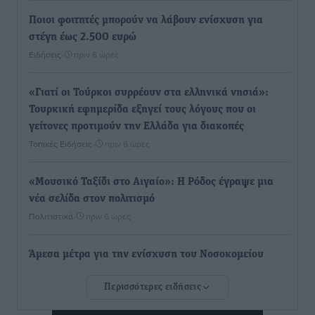
Ποιοι φοιτητές μπορούν να λάβουν ενίσχυση για
στέγη έως 2.500 ευρώ
Ειδήσεις
•
πριν 6 ώρες
«Γιατί οι Τούρκοι συρρέουν στα ελληνικά νησιά»:
Τουρκική εφημερίδα εξηγεί τους λόγους που οι
γείτονες προτιμούν την Ελλάδα για διακοπές
Τοπικές Ειδήσεις
•
πριν 6 ώρες
«Μουσικό Ταξίδι στο Αιγαίο»: Η Ρόδος έγραψε μια
νέα σελίδα στον πολιτισμό
Πολιτιστικά
•
πριν 6 ώρες
Άμεσα μέτρα για την ενίσχυση του Νοσοκομείου
Ρόδου και αντιμετώπιση των ελλείψεων προσωπικού
Περισσότερες ειδήσεις
ανακοίνωσε ο Άδωνις Γεωργιάδης
Τοπικές Ειδήσεις
•
πριν 7 ώρες