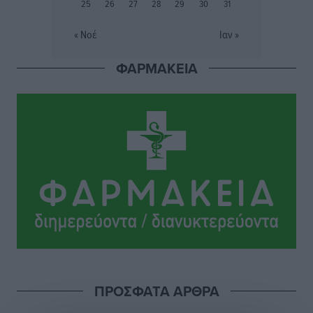
25
26
27
28
29
30
31
Τοπικές Ειδήσεις
•
πριν 9 ώρες
« Νοέ
Ιαν »
Σταυρός Καλυθιών: Απέκτησε την Φωτεινή Πιζάνια
ΦΑΡΜΑΚΕΙΑ
Αθλητικά
•
πριν 10 ώρες
Το Yucatan Show έρχεται στη Ρόδο με τον Frankie
Lluc
Πολιτιστικά
•
πριν 11 ώρες
Σι Τζέι Χάρις: «Να πανηγυρίσουμε πολλές νίκες μαζί»
Αθλητικά
•
πριν 11 ώρες
Ροδήλιος: Ο απολογισμός από το Πανελλήνιο
Πρωτάθλημα Πίστας
Αθλητικά
•
πριν 11 ώρες
ΠΡΟΣΦΑΤΑ ΑΡΘΡΑ
Διαγόρας: Μετεγγραφικό ντεμαράζ