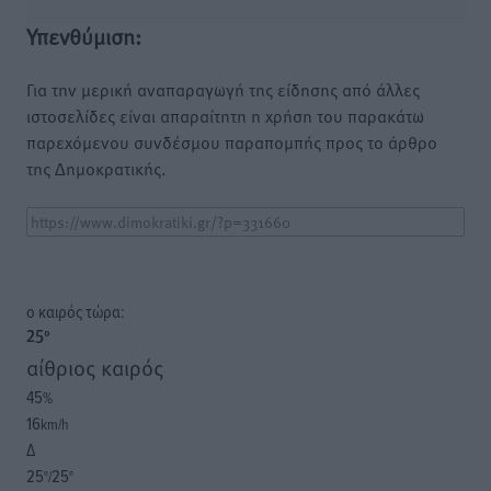
Υπενθύμιση:
Για την μερική αναπαραγωγή της είδησης από άλλες
ιστοσελίδες είναι απαραίτητη η χρήση του παρακάτω
παρεχόμενου συνδέσμου παραπομπής προς το άρθρο
της Δημοκρατικής.
o καιρός τώρα:
25
°
αίθριος καιρός
45
%
16
km/h
Δ
25
25
°/
°