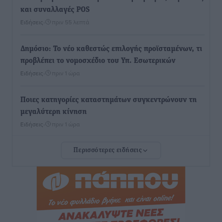
και συναλλαγές POS
Ειδήσεις
•
πριν 55 λεπτά
Δημόσιο: Το νέο καθεστώς επιλογής προϊσταμένων, τι
προβλέπει το νομοσχέδιο του Υπ. Εσωτερικών
Ειδήσεις
•
πριν 1 ώρα
Ποιες κατηγορίες καταστημάτων συγκεντρώνουν τη
μεγαλύτερη κίνηση
Ειδήσεις
•
πριν 1 ώρα
Περισσότερες ειδήσεις
Αστυπάλαια: Το φως που μένει αναμμένο στο κάστρο
Τοπικές Ειδήσεις
•
πριν 1 ώρα
Τουρισμός: «Φτωχός συγγενής κάμπινγκ και
τροχόσπιτα
Ειδήσεις
•
πριν 1 ώρα