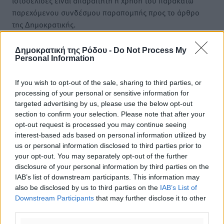
ιστοσελίδες είναι απαραίτητη η χρήση του παρακάτω
παρεχόμενου συνδέσμου παραπομπής προς το άρθρο
της Δημοκρατικής.
Δημοκρατική της Ρόδου -
Do Not Process My
Personal Information
If you wish to opt-out of the sale, sharing to third parties, or
o καιρός τώρα:
processing of your personal or sensitive information for
30
°
targeted advertising by us, please use the below opt-out
αίθριος καιρός
section to confirm your selection. Please note that after your
opt-out request is processed you may continue seeing
67
%
interest-based ads based on personal information utilized by
14
km/h
us or personal information disclosed to third parties prior to
Β
your opt-out. You may separately opt-out of the further
30
31
°/
°
disclosure of your personal information by third parties on the
06:20
IAB’s list of downstream participants. This information may
20:04
also be disclosed by us to third parties on the
IAB’s List of
Downstream Participants
that may further disclose it to other
πρόγνωση:
third parties.
31
°