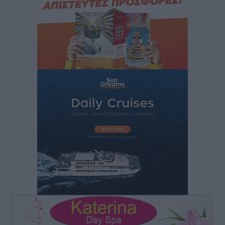
Έφυγε από τη ζωή ο επί σειρά ετών εφημέριος στον
ιερό Ναό του Αγίου Νικολάου Παστίδας Μιχαήλ
Καψάλης
Τοπικές Ειδήσεις
•
πριν 19 ώρες
Αποκαλυπτήρια για την «Ατζέντα 2030» από το βήμα
της ΔΕΘ
Ειδήσεις
•
πριν 21 ώρες
Από την παράδοση της Ρόδου στα ερευνητικά
εργαστήρια: Το μελεκούνι αποκτά διεθνές
επιστημονικό ενδιαφέρον
Πολιτιστικά
•
πριν 21 ώρες
Επίσκεψη θα πραγματοποιήσει στη Λέρο τον
Σεπτέμβριο η Όλγα Κεφαλογιάννη
Τοπικές Ειδήσεις
•
πριν 22 ώρες