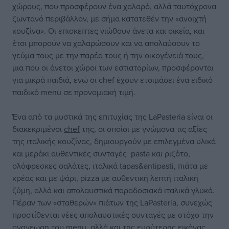
χώρους
, που προσφέρουν ένα χαλαρό, αλλά ταυτόχρονα
ζωντανό περιβάλλον, με σήμα κατατεθέν την «ανοιχτή
κουζίνα». Οι επισκέπτες νιώθουν άνετα και οικεία, και
έτσι μπορούν να χαλαρώσουν και να απολαύσουν το
γεύμα τους με την παρέα τους ή την οικογένειά τους,
μια που οι άνετοι χώροι των εστιατορίων, προσφέρονται
για μικρά παιδιά, ενώ οι chef έχουν ετοιμάσει ένα ειδικό
παιδικό menu σε προνομιακή τιμή.
Ένα από τα μυστικά της επιτυχίας της LaPasteria είναι οι
διακεκριμένοι
chef
της, οι οποίοι με γνώμονα τις αξίες
της ιταλικής κουζίνας, δημιουργούν με επιλεγμένα υλικά
και μεράκι αυθεντικές συνταγές pasta και ριζότο,
ολόφρεσκες σαλάτες, ιταλικά tapas&antipasti, πιάτα με
κρέας και με ψάρι, pizza με αυθεντική λεπτή ιταλική
ζύμη, αλλά και απολαυστικά παραδοσιακά ιταλικά γλυκά.
Πέραν των «σταθερών» πιάτων της LaPasteria, συνεχώς
προστίθενται νέες απολαυστικές συνταγές με στόχο την
ανανέωση του menu, αλλά και της ευρύτερης εικόνας