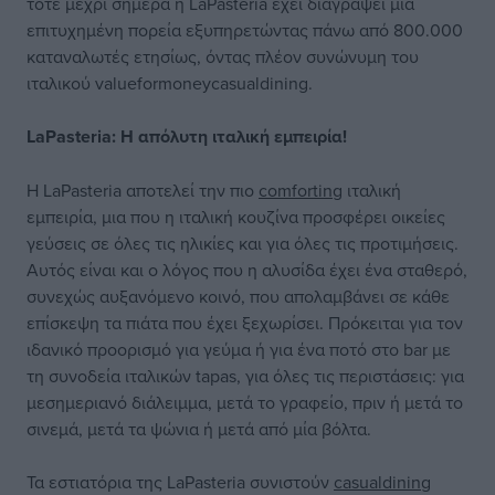
τότε μέχρι σήμερα η LaPasteria έχει διαγράψει μία
επιτυχημένη πορεία εξυπηρετώντας πάνω από 800.000
καταναλωτές ετησίως, όντας πλέον συνώνυμη του
ιταλικού valueformoneycasualdining.
LaPasteria
:
H
απόλυτη ιταλική εμπειρία!
Η LaPasteria αποτελεί την πιο
comforting
ιταλική
εμπειρία, μια που η ιταλική κουζίνα προσφέρει οικείες
γεύσεις σε όλες τις ηλικίες και για όλες τις προτιμήσεις.
Αυτός είναι και ο λόγος που η αλυσίδα έχει ένα σταθερό,
συνεχώς αυξανόμενο κοινό, που απολαμβάνει σε κάθε
επίσκεψη τα πιάτα που έχει ξεχωρίσει. Πρόκειται για τον
ιδανικό προορισμό για γεύμα ή για ένα ποτό στο bar με
τη συνοδεία ιταλικών tapas, για όλες τις περιστάσεις: για
μεσημεριανό διάλειμμα, μετά το γραφείο, πριν ή μετά το
σινεμά, μετά τα ψώνια ή μετά από μία βόλτα.
Τα εστιατόρια της LaPasteria συνιστούν
casualdining