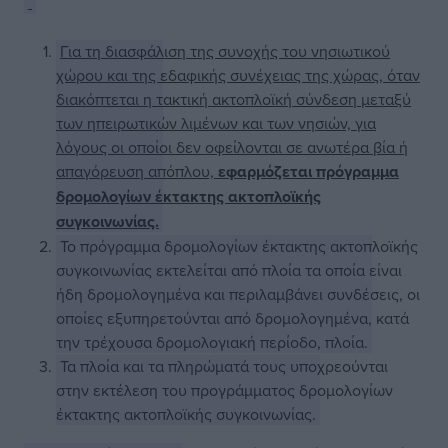
Για τη διασφάλιση της συνοχής του νησιωτικού
χώρου και της εδαφικής συνέχειας της χώρας, όταν
διακόπτεται η τακτική ακτοπλοϊκή σύνδεση μεταξύ
των ηπειρωτικών λιμένων και των νησιών, για
λόγους οι οποίοι δεν οφείλονται σε ανωτέρα βία ή
απαγόρευση απόπλου,
εφαρμόζεται πρόγραμμα
δρομολογίων έκτακτης ακτοπλοϊκής
συγκοινωνίας.
Το πρόγραμμα δρομολογίων έκτακτης ακτοπλοϊκής
συγκοινωνίας εκτελείται από πλοία τα οποία είναι
ήδη δρομολογημένα και περιλαμβάνει συνδέσεις, οι
οποίες εξυπηρετούνται από δρομολογημένα, κατά
την τρέχουσα δρομολογιακή περίοδο, πλοία.
Τα πλοία και τα πληρώματά τους υποχρεούνται
στην εκτέλεση του προγράμματος δρομολογίων
έκτακτης ακτοπλοϊκής συγκοινωνίας.