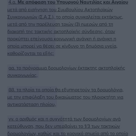
4.α.
Με απόφαση του Υπουργού Ναυτιλίας και Αιγαίου
μετά από εισήγηση του Συμβουλίου Ακτοπλοϊκών
Συγκοινωνιών (Σ.Α.Σ.), το οποίο συγκαλείται εκτάκτως,
μετά από την παρέλευση τριών (3) ημερών από τη
διακοπή της τακτικής ακτοπλοϊκής σύνδεσης, όταν
προκύπτει επείγουσα κοινωνική ανάγκη ή ανάγκη η
οποία μπορεί να θέσει σε κίνδυνο τη δημόσια υγεία,
καθορίζονται τα εξής:
αα. το πρόγραμμα δρομολογίων έκτακτης ακτοπλοϊκής
συγκοινωνίας,
ββ. τα πλοία τα οποία θα εξυπηρετούν τα δρομολόγια,
με την επιφύλαξη του δικαιώματος του πλοιοκτήτη για
αντικατάσταση πλοίου,
γγ. ο αριθμός και η συχνότητά των δρομολογίων ανά
κατεύθυνση, που δεν υπερβαίνει το 1/3 των τακτικών
δρομολογίων, καθώς και το χρονικό σημείο από το οποίο