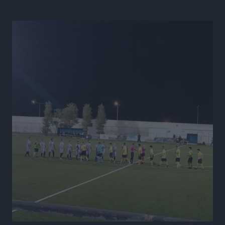
Τοπικές Ειδήσεις
•
πριν 18 ώρες
Α.Σ. Ρόδος: Κάλεσμα στον κόσμο στην σημερινή…
πρώτη
Αθλητικά
•
πριν 18 ώρες
Βαγγέλης Χοσάδας: «Στόχος είναι πάντα ο
πρωταθλητισμός»
Αθλητικά
•
πριν 18 ώρες
Σύλληψη 43χρονης για εμπορία και έκθεση ανηλίκου
σε κίνδυνο στη Ρόδο
Τοπικές Ειδήσεις
•
πριν 18 ώρες
Τεχνικός διευθυντής των ακαδημιών του Διαγόρα ο
Κώστας Μητσού
Αθλητικά
•
πριν 18 ώρες