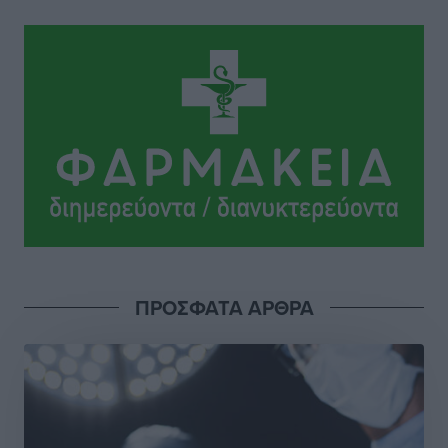
Ιάλυσος: Ένας Οικονομίδης στο… Οικονομίδειο!
Αθλητικά
•
πριν 15 ώρες
Ηρακλής Μαριτσών: “Πρώτη” με δύο ακόμα
παρόντες, πάει κανονικά στον Σωτήρα
Αθλητικά
•
πριν 15 ώρες
Ανατροπές στη Δημοτική Επιτροπή Ρόδου μετά την
ανεξαρτητοποίηση του Μιχαήλ Κορδίνα
Τοπικές Ειδήσεις
•
πριν 15 ώρες
Απόλλωνας Καλυθιών: Πιστός στρατιώτης του ο
ΠΡΟΣΦΑΤΑ ΑΡΘΡΑ
Σουηδός του!
Αθλητικά
•
πριν 15 ώρες
Χατζηβασιλείου: Προτεραιότητα της ΕΕ η προστασία
των εξωτερικών συνόρων
Ειδήσεις
•
πριν 16 ώρες