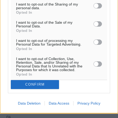
I want to opt-out of the Sharing of my
παρεχόμενου συνδέσμου παραπομπής προς το άρθρο
personal data.
της Δημοκρατικής.
Opted In
I want to opt-out of the Sale of my
Personal Data.
Opted In
I want to opt-out of processing my
Personal Data for Targeted Advertising.
o καιρός τώρα:
Opted In
25
°
αίθριος καιρός
I want to opt-out of Collection, Use,
Retention, Sale, and/or Sharing of my
41
Personal Data that Is Unrelated with the
%
Purposes for which it was collected.
19
km/h
Opted In
ΝΔ
CONFIRM
25
26
°/
°
06:17
20:08
Data Deletion
Data Access
Privacy Policy
πρόγνωση:
33
°
ΠΑ