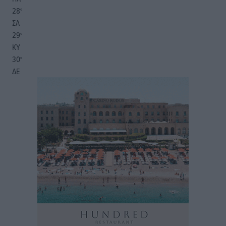
28
°
ΣΑ
29
°
ΚΥ
30
°
ΔΕ