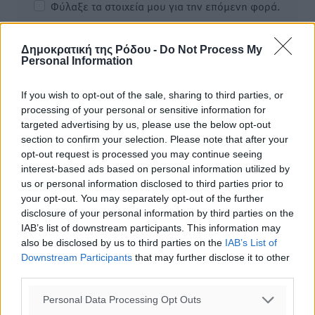
Φύλαξε τα στοιχεία μου για την επόμενη φορά.
Δημοκρατική της Ρόδου -
Do Not Process My
Personal Information
If you wish to opt-out of the sale, sharing to third parties, or
processing of your personal or sensitive information for
targeted advertising by us, please use the below opt-out
section to confirm your selection. Please note that after your
opt-out request is processed you may continue seeing
interest-based ads based on personal information utilized by
us or personal information disclosed to third parties prior to
your opt-out. You may separately opt-out of the further
disclosure of your personal information by third parties on the
IAB’s list of downstream participants. This information may
also be disclosed by us to third parties on the
IAB’s List of
Downstream Participants
that may further disclose it to other
Υπενθύμιση:
third parties.
Για την μερική αναπαραγωγή της είδησης από άλλες
Personal Data Processing Opt Outs
ιστοσελίδες είναι απαραίτητη η χρήση του παρακάτω