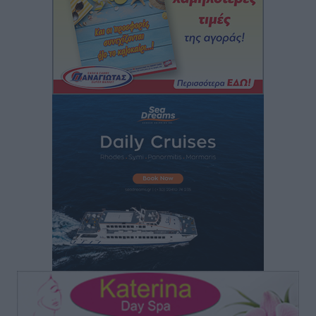
Ειδήσεις
•
πριν 14 ώρες
Κως: Γερμανός τουρίστας κέρδισε αποζημίωση 900
ευρώ επειδή δεν βρήκε ξαπλώστρες στις
οικογενειακές διακοπές του
Τοπικές Ειδήσεις
•
πριν 14 ώρες
Ο γεωεντοπισμός μέσω 112 «έσωσε» Δανό περιπατητή
στη Ρόδο
Τοπικές Ειδήσεις
•
πριν 14 ώρες
Σύμη: Ανασύρθηκε σορός άνδρα – Εξετάζεται αν είναι
ο 8ος Γερμανός που αγνοούνταν μετά την παράσυρσή
ιστιοφόρου
Τοπικές Ειδήσεις
•
πριν 14 ώρες
Ερώτηση στην Ευρωπαϊκή Επιτροπή για τις
αλλεπάλληλες πυρκαγιές που ξεσπούν από μονάδες