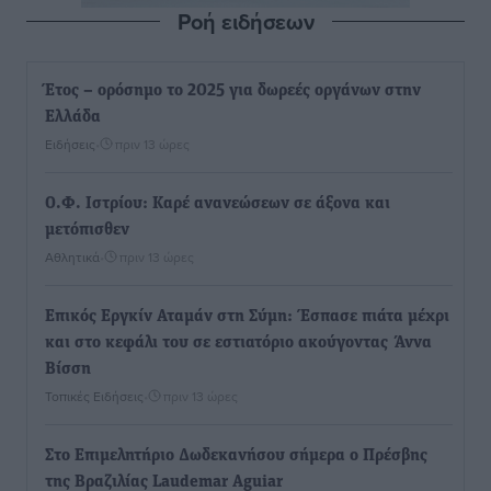
Ροή ειδήσεων
Έτος – ορόσημο το 2025 για δωρεές οργάνων στην
Ελλάδα
Ειδήσεις
•
πριν 13 ώρες
Ο.Φ. Ιστρίου: Καρέ ανανεώσεων σε άξονα και
μετόπισθεν
Αθλητικά
•
πριν 13 ώρες
Επικός Εργκίν Αταμάν στη Σύμη: Έσπασε πιάτα μέχρι
και στο κεφάλι του σε εστιατόριο ακούγοντας Άννα
Βίσση
Τοπικές Ειδήσεις
•
πριν 13 ώρες
Στο Επιμελητήριο Δωδεκανήσου σήμερα ο Πρέσβης
της Βραζιλίας Laudemar Aguiar