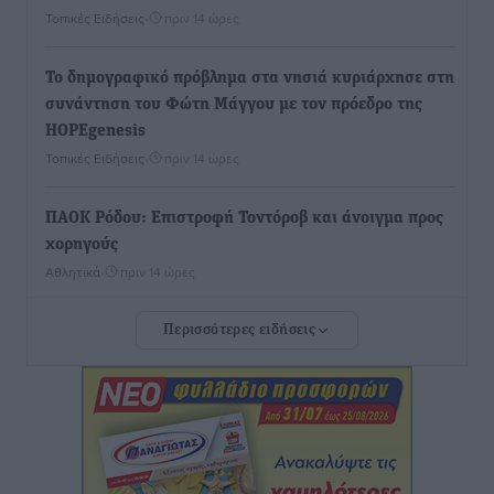
Τοπικές Ειδήσεις
•
πριν 14 ώρες
To δημογραφικό πρόβλημα στα νησιά κυριάρχησε στη
συνάντηση του Φώτη Μάγγου με τον πρόεδρο της
HOPEgenesis
Τοπικές Ειδήσεις
•
πριν 14 ώρες
ΠΑΟΚ Ρόδου: Επιστροφή Τοντόροβ και άνοιγμα προς
χορηγούς
Αθλητικά
•
πριν 14 ώρες
Περισσότερες ειδήσεις
Rhodes Beyond Summer – Εκεί που το καλοκαίρι
είναι μόνο η αρχή
Τοπικές Ειδήσεις
•
πριν 14 ώρες
Κικίλιας: Μειώθηκαν κατά 34% οι μεταναστευτικές
ροές στα θαλάσσια σύνορα