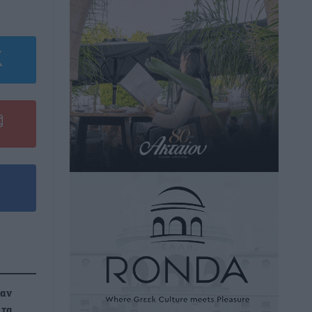
καν
 τα