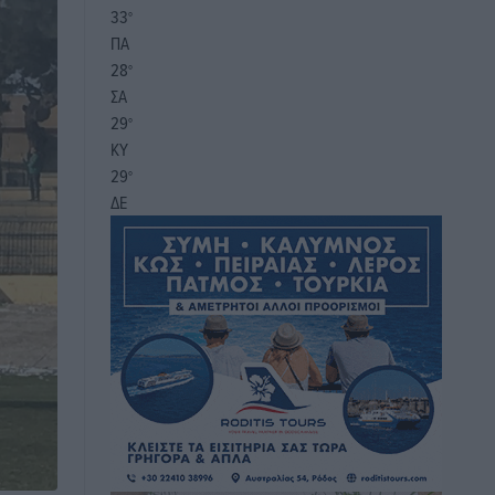
33
°
ΠΑ
28
°
ΣΑ
29
°
ΚΥ
29
°
ΔΕ