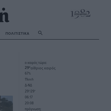
ΠΟΛΙΤΙΣΤΙΚΆ
o καιρός τώρα:
αίθριος καιρός
29
°
67
%
11
km/h
Δ-ΝΔ
29
29
°/
°
06:17
20:08
πρόγνωση: