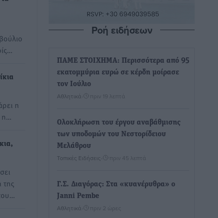
Ροή ειδήσεων
μβούλιο
ρίς…
ΠΑΜΕ ΣΤΟΙΧΗΜΑ: Περισσότερα από 95
εκατομμύρια ευρώ σε κέρδη μοίρασε
ίκια
τον Ιούλιο
Αθλητικά
•
πριν 19 λεπτά
άρει η
, η…
Ολοκλήρωση του έργου αναβάθμισης
των υποδομών του Νεστορίδειου
κια,
Μελάθρου
Τοπικές Ειδήσεις
•
πριν 45 λεπτά
σει
 της
Γ.Σ. Διαγόρας: Στα «κυανέρυθρα» ο
 του…
Janni Pembe
Αθλητικά
•
πριν 2 ώρες