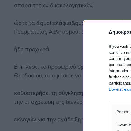
απαραίτητων δικαιολογητικών,
ώστε τα &quot;ελάφια&quot; να εγγραφούν σ
Γραμματείας Αθλητισμού, διαδικασία η οποία
Δημοκρατ
If you wish 
ήδη προχωρά.
sensitive in
confirm you
continue se
Επιπλέον, το προσωρινό σχήμα, του οποίου ηγ
information 
Θεοδοσίου, αποφάσισε να μην
further disc
participants
Downstream 
καθυστερήσει τη σύγκληση της Γενικής Συνέλ
την υποχρέωση της διενέργεια
Persona
εκλογών για την ανάδειξη νέας, μόνιμης διοί
I want t