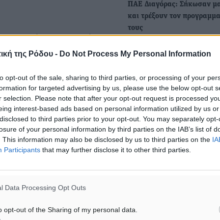
ΠΑΕ Διαγόρας: Σήκωσαν μα
και τρέξουν τον προγραμμ
τους
το μητρώο της Γενικής
Μετά από αρκετές ημέρες
ική της Ρόδου -
Do Not Process My Personal Information
ηρεμίας, οι άνθρωποι της 
Διαγόρας ξεκίνησαν να…
to opt-out of the sale, sharing to third parties, or processing of your per
formation for targeted advertising by us, please use the below opt-out s
r selection. Please note that after your opt-out request is processed y
eing interest-based ads based on personal information utilized by us or
είται ο Γιώργος
disclosed to third parties prior to your opt-out. You may separately opt-
losure of your personal information by third parties on the IAB’s list of
. This information may also be disclosed by us to third parties on the
IA
Participants
that may further disclose it to other third parties.
ευσης, που θα διευθετήσει
l Data Processing Opt Outs
κησης.
o opt-out of the Sharing of my personal data.