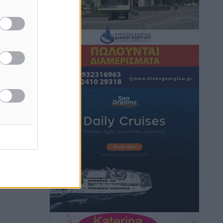
Τοπικές Ειδήσεις
•
πριν 3 ώρες
Α.Σ. Ρόδος: Πρώτη… στην νέα σελίδα
των «ελαφιών» (φωτορεπορτάζ)
Αθλητικά
•
πριν 3 ώρες
Στίβος: Οι βαθμολογίες των συλλόγων
της Δωδεκανήσου
Αθλητικά
•
πριν 3 ώρες
Νέες ταυτότητες: Ποιοι πρέπει να τις
αλλάξουν άμεσα και ποιοι όχι
Ειδήσεις
•
πριν 3 ώρες
Στον Ιπποκράτη η Μαρία Βλάχου
Αθλητικά
•
πριν 3 ώρες