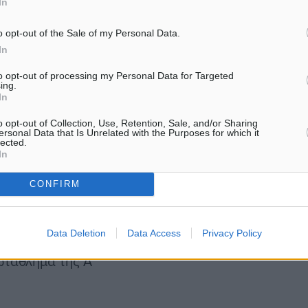
In
 αργότερο μέχρι τις 14 του
o opt-out of the Sale of my Personal Data.
In
θα έχουν δικαίωμα ψήφου,
to opt-out of processing my Personal Data for Targeted
ing.
In
o opt-out of Collection, Use, Retention, Sale, and/or Sharing
ersonal Data that Is Unrelated with the Purposes for which it
ί από το προηγούμενο
lected.
In
CONFIRM
uot; και τα της
άδας, η
Data Deletion
Data Access
Privacy Policy
ρωτάθλημα της Α