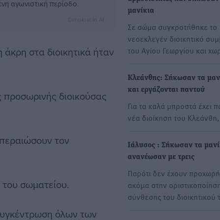
ενη αγωνιστική περίοδο.
μανίκια
Dimokratiki AI
Σε σώμα συγκροτήθηκε το
νεοεκλεγέν διοικητικό συ
 άκρη στα διοικητικά ήταν
του Αγίου Γεωργίου και χω
Κλεάνθης: Σήκωσαν τα μαν
και εργάζονται παντού
ς προσωρινής διοικούσας
Για τα καλά μπροστά έχει π
νέα διοίκηση του Κλεάνθη
κπεραιώσουν τον
Ιάλυσος : Σήκωσαν τα μανί
ανανέωσαν με τρεις
Παρότι δεν έχουν προχωρή
 του σωματείου.
ακόμα στην οριστικοποίηση
σύνθεσης του διοικητικού
 συγκέντρωση όλων των