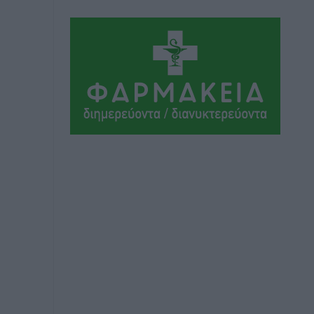
Η Μανίσα πήρε Buie και Davis
Αθλητικά
•
πριν 3 ώρες
Γ.Σ. Ηπιόνη: «Προπονητική ομάδα με
εμπειρία, επιστημονική γνώση και
σύγχρονες μεθόδους»
Αθλητικά
•
πριν 3 ώρες
Α.Σ. Ρόδος: Ξανά στα «πράσινα» ο
Νίκος Κοντίτσης
Αθλητικά
•
πριν 4 ώρες
Συναυλία Μάριου Φραγκούλη –
Γιώργου Περρή στην Κάσο
Πολιτιστικά
•
πριν 4 ώρες
Την άρση των εμποδίων για την άμεση