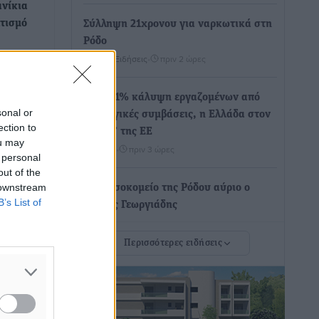
νίκια
ατισμό
Σύλληψη 21χρονου για ναρκωτικά στη
Ρόδο
Τοπικές Ειδήσεις
•
πριν 2 ώρες
ΠΑΕ
Με 13,1% κάλυψη εργαζομένων από
sonal or
συλλογικές συμβάσεις, η Ελλάδα στον
ection to
“πάτο” της ΕΕ
ou may
Απόψεις
•
πριν 3 ώρες
 personal
out of the
 downstream
Στο νοσοκομείο της Ρόδου αύριο ο
B’s List of
Άδωνις Γεωργιάδης
Τοπικές Ειδήσεις
•
πριν 3 ώρες
Περισσότερες ειδήσεις
Φώτης Γιαννακός στον RV: Με
αυξημένες πληρότητες η Λέρος, στόχος
η επιμήκυνση της τουριστικής σεζόν
στο νησί