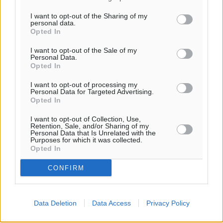
Ροή ειδήσεων
I want to opt-out of the Sharing of my
personal data.
Opted In
ΣΕΤΕ: Σημαντική θεσμική εξέλιξη η ΚΥΑ για το ΕΧΠ
I want to opt-out of the Sale of my
για τον τουρισμό
Personal Data.
Opted In
Ειδήσεις
•
πριν 2 λεπτά
I want to opt-out of processing my
Personal Data for Targeted Advertising.
Γ. Χατζημάρκος: “Δύο μεγάλες δεσμεύσεις
Opted In
Γεωργιάδη” – Κίνητρα για τους γιατρούς των νησιών
και συνεργασία Ρόδου με το Αττικόν για το
I want to opt-out of Collection, Use,
Retention, Sale, and/or Sharing of my
Ακτινοθεραπευτικό
Personal Data that Is Unrelated with the
Purposes for which it was collected.
Τοπικές Ειδήσεις
•
πριν 15 λεπτά
Opted In
CONFIRM
Σούπερ μάρκετ: Διευρύνεται η εθνική πρωτοβουλία
για τις τιμές – Eρχονται νέες συμμετοχές εταιρειών
Ειδήσεις
•
πριν 22 λεπτά
Data Deletion
Data Access
Privacy Policy
Συνελήφθησαν έξι άτομα για ηχορύπανση από