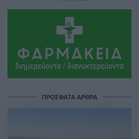
Η Τουρκία σε νέο «κρεσέντο» προκλήσεων στο Αιγαίο
με 18 παραβάσεις και παραβιάσεις
Ειδήσεις
•
πριν 2 ώρες
Θερινές εκπτώσεις 2026 έως τις 31 Αυγούστου – Τι
πρέπει να προσέξουν οι καταναλωτές
Ειδήσεις
•
πριν 2 ώρες
ΑΔΜΗΕ: Ολοκληρώνεται η ηλεκτρική διασύνδεση των
Κυκλάδων, τα οφέλη
Ειδήσεις
•
πριν 2 ώρες
ΠΡΟΣΦΑΤΑ ΑΡΘΡΑ
Πόσοι Ευρωπαίοι «αντέχουν» διακοπές στο εξωτερικό
– Τι ισχύει για Έλληνες
Ειδήσεις
•
πριν 2 ώρες
Βούλγαροι τουρίστες: Λιγότερες διανυκτερεύσεις