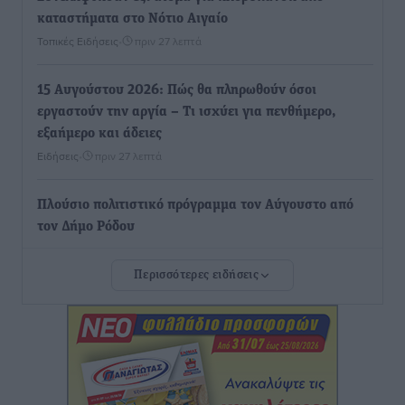
καταστήματα στο Νότιο Αιγαίο
Τοπικές Ειδήσεις
•
πριν 27 λεπτά
15 Αυγούστου 2026: Πώς θα πληρωθούν όσοι
εργαστούν την αργία – Τι ισχύει για πενθήμερο,
εξαήμερο και άδειες
Ειδήσεις
•
πριν 27 λεπτά
Πλούσιο πολιτιστικό πρόγραμμα τον Αύγουστο από
τον Δήμο Ρόδου
Πολιτιστικά
•
πριν 43 λεπτά
Περισσότερες ειδήσεις
Βασίλης Υψηλάντης: Ξεμπλοκάρει η έκδοση και
παραχώρηση οριστικών τίτλων κυριότητας για 224
εργατικές κατοικίες στη Ρόδο
Τοπικές Ειδήσεις
•
πριν 47 λεπτά