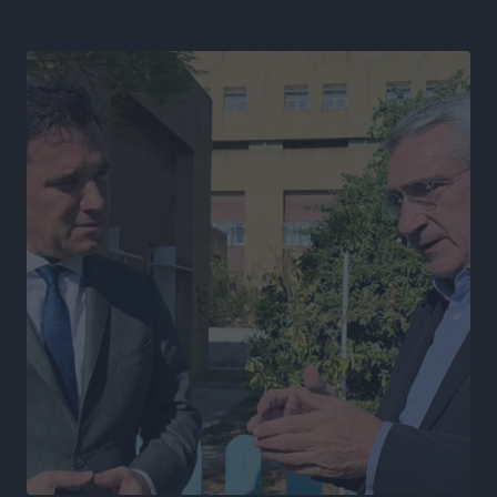
ακτινοθεραπευτικό κέντρο και νέα μέτρα για τη
στελέχωση
Τοπικές Ειδήσεις
•
πριν 4 ώρες
Στη Δημοτική Επιτροπή η Ροδιακή Έπαυλη και το
Δίκτυο ΑμεΑ στη Μεσαιωνική Πόλη
Ρεπορτάζ
•
πριν 4 ώρες
Προσωρινά κρατούμενος ο 59χρονος που συνελήφθη
με περισσότερο από 1,3 κιλό κοκαΐνης στη Ρόδο
Τοπικές Ειδήσεις
•
πριν 4 ώρες
Δεκατέσσερα ονόματα στο τραπέζι για το ψηφοδέλτιο
του ΠΑΣΟΚ στα Δωδεκάνησα
Τοπικές Ειδήσεις
•
πριν 4 ώρες
Πιλοτικό πρόγραμμα για την αντιμετώπιση του