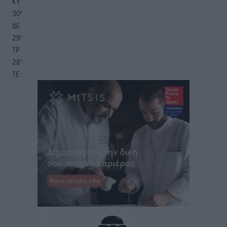
ΚΥ
30
°
ΔΕ
29
°
ΤΡ
28
°
ΤΕ