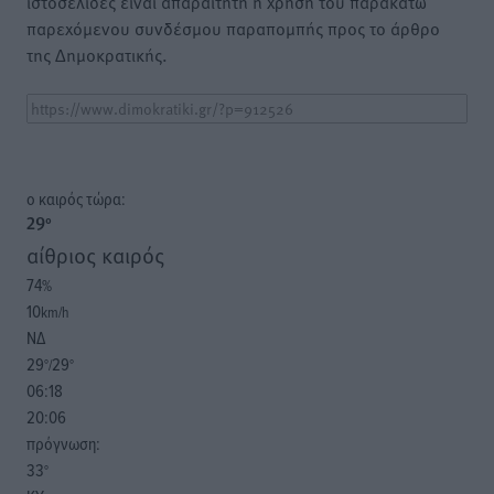
ιστοσελίδες είναι απαραίτητη η χρήση του παρακάτω
παρεχόμενου συνδέσμου παραπομπής προς το άρθρο
της Δημοκρατικής.
o καιρός τώρα:
29
°
αίθριος καιρός
74
%
10
km/h
ΝΔ
29
29
°/
°
06:18
20:06
πρόγνωση:
33
°