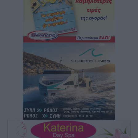
ΣΕΓΑΣ: Πιστώθηκαν τα έξοδα μετακίνησης του
Πανελληνίου Πρωταθλήματος Κ20 στα σωματεία
Αθλητικά
•
πριν 51 λεπτά
Ευρωπαϊκό Πρωτάθλημα Στίβου: Πότε αγωνίζονται η
Μαγκούλια, η Σπανουδάκη και ο Κριτούλης
Αθλητικά
•
πριν 52 λεπτά
Εθνική Παίδων: Ο Χριστοδούλου και η καλύτερη
φουρνιά των τελευταίων ετών
Αθλητικά
•
πριν 54 λεπτά
Διαγόρας: Ανανέωσε ο Μιχάλης Χατζηγεωργίου
Αθλητικά
•
πριν 56 λεπτά
ΔΕΑΣ Δάφνη Ρόδου: Η Ευαγγελία Τετράδη στο
τεχνικό επιτελείο
Αθλητικά
•
πριν 57 λεπτά