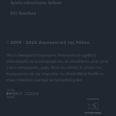
Αρχείο παλαιότερων άρθρων
Τοπικές Ειδήσεις
•
πριν 21 ώρες
RSS Newsfeed
Σταυρός Καλυθιών: Απέκτησε την Φωτεινή Πιζάνια
Αθλητικά
•
πριν 21 ώρες
Το Yucatan Show έρχεται στη Ρόδο με τον Frankie
©
2009 - 2026 Δημοκρατική της Ρόδου.
Lluc
Πολιτιστικά
•
πριν 22 ώρες
Όλα τα δικαιώματα δεσμευμένα. Απαγορεύεται η χρήση ή
επανεκπομπή του ή η αντιγραφή του, σε οποιοδήποτε μέσο, μετά
Σι Τζέι Χάρις: «Να πανηγυρίσουμε πολλές νίκες μαζί»
ή άνευ επεξεργασίας, χωρίς άδεια του εκδότη. Το σύνολο του
Αθλητικά
•
πριν 22 ώρες
περιεχομένου και των υπηρεσιών του dimokratiki.gr διατίθεται
στους επισκέπτες αυστηρά για προσωπική χρήση.
Ροδήλιος: Ο απολογισμός από το Πανελλήνιο
Πρωτάθλημα Πίστας
MHT: 232004
Αθλητικά
•
πριν 22 ώρες
Διαγόρας: Μετεγγραφικό ντεμαράζ