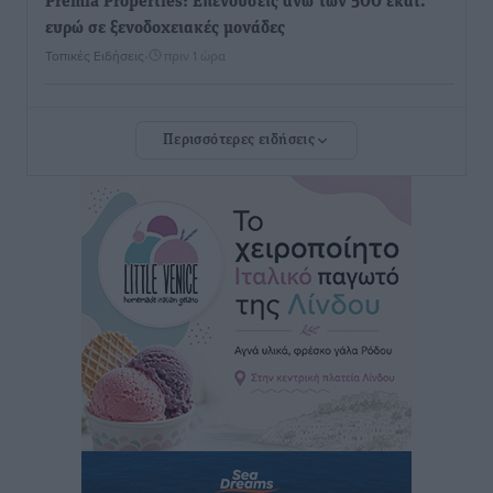
Premia Properties: Επενδύσεις άνω των 500 εκατ.
ευρώ σε ξενοδοχειακές μονάδες
Τοπικές Ειδήσεις
•
πριν 1 ώρα
Αυξήθηκαν οι Ελληνες που αποφάσισαν να
Περισσότερες ειδήσεις
διακόψουν το κάπνισμα
Ειδήσεις
•
πριν 2 ώρες
Έκτακτο επίδομα παιδιού: Έως 10 Αυγούστου η
προθεσμία για ΑΦΜ – Ποιοι πάνε ταμείο
Ειδήσεις
•
πριν 2 ώρες
ASTYBUS: 27.642 διαδρομές στην Αστυπάλαια – Το
«έξυπνο» μοντέλο μετακίνησης που έγινε μέρος της
καθημερινότητας
Τοπικές Ειδήσεις
•
πριν 2 ώρες
Ερώτηση Μπελέρη σε Κομισιόν για τη δημιουργία