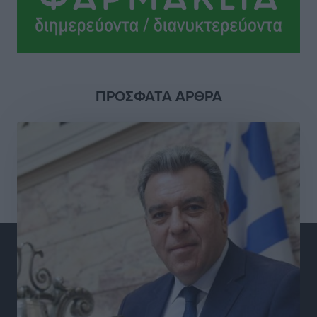
Στη διαδικασία της απευθείας διαπραγμάτευσης ο
Δήμος Ρόδου για τη ναυαγοσωστική κάλυψη των
παραλιών
Τοπικές Ειδήσεις
•
πριν 4 ώρες
ΠΡΟΣΦΑΤΑ ΑΡΘΡΑ
Στο Αυτόφωρο 47χρονος που φέρεται να απείλησε τη
70χρονη μητέρα του όταν εκείνη αρνήθηκε να του
δώσει χρήματα για ναρκωτικά
Τοπικές Ειδήσεις
•
πριν 4 ώρες
Ασφαλιστικά μέτρα από το Ελληνικό Δημόσιο κατά
του 39χρονου για τις δολιοφθορές στο Radar
Ατάβυρου
Τοπικές Ειδήσεις
•
πριν 4 ώρες
Το πρώτο «βραχιολάκι» στα Δωδεκάνησα ανοίγει την