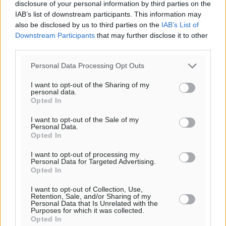
disclosure of your personal information by third parties on the
IAB’s list of downstream participants. This information may
also be disclosed by us to third parties on the
IAB’s List of
Downstream Participants
that may further disclose it to other
third parties.
Personal Data Processing Opt Outs
I want to opt-out of the Sharing of my
personal data.
Opted In
I want to opt-out of the Sale of my
Personal Data.
Opted In
Ροή ειδήσεων
I want to opt-out of processing my
Personal Data for Targeted Advertising.
Opted In
Την άρση των εμποδίων για την άμεση λειτουργία του
I want to opt-out of Collection, Use,
βρεφονηπιακού σταθμού στην Κάσο, ζητά ο Μάνος
Retention, Sale, and/or Sharing of my
Personal Data that Is Unrelated with the
Κόνσολας
Purposes for which it was collected.
Τοπικές Ειδήσεις
•
πριν 27 λεπτά
Opted In