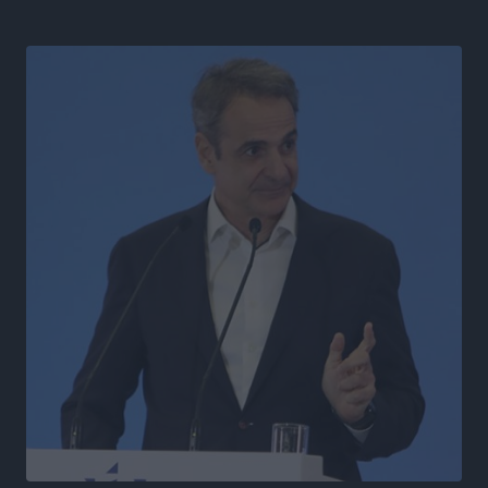
Ψηφιακό δίδυμο για τα δάση της Ρόδου και 3D
εκτύπωση 42 οικισμών
Τοπικές Ειδήσεις
•
πριν 5 ώρες
Ένα όνομα που ταιριάζει στην Ρόδο
Δημο-Κρίσεις
•
πριν 5 ώρες
Όταν τα γεγονότα απαντούν στα σενάρια
Δημο-Κρίσεις
•
πριν 5 ώρες
Η Ρόδος βρήκε επιτέλους το πρόβλημά της και είναι
στην Πάρο
Δημο-Κρίσεις
•
πριν 5 ώρες
Το νησί που κόλλησε σε μια θέση γραμματέα
Δημο-Κρίσεις
•
πριν 5 ώρες
Έτος – ορόσημο το 2025 για δωρεές οργάνων στην