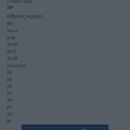
o καιρός τώρα:
28
°
αίθριος καιρός
49
%
14
km/h
Δ-ΝΔ
29
31
°/
°
06:17
20:08
πρόγνωση:
33
°
ΠΑ
28
°
ΣΑ
29
°
ΚΥ
29
°
ΔΕ