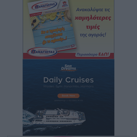
Στρατηγικές Προτάσεις για την Ενίσχυση της
Δημόσιας Υγείας στη Νησιωτική Ελλάδα και στα
Νοσοκομεία της Γ΄ Ζώνης
Τοπικές Ειδήσεις
•
πριν 7 ώρες
Πάνθηρες: Ξεκίνησαν αισιόδοξοι για την παρθενική
“πτήση” τους
Αθλητικά
•
πριν 7 ώρες
Άρης Αρχαγγέλου: Στο πλευρό του άτυχου Ιάκωβου
Θωμά
Αθλητικά
•
πριν 7 ώρες
Φοίβος: Η μεγάλη επιστροφή του Μπρένο Σαλβατιέρα
Αθλητικά
•
πριν 7 ώρες
Κλεάνθης: Έτοιμες οι κάρτες διαρκείας της νέας