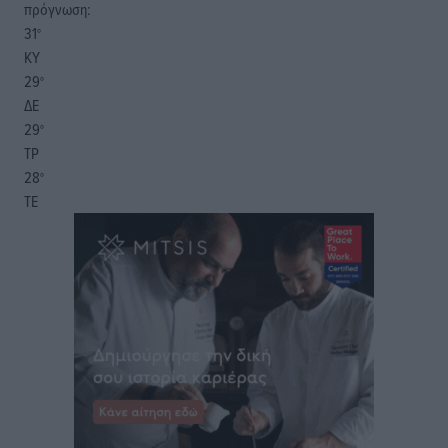
πρόγνωση:
31
°
ΚΥ
29
°
ΔΕ
29
°
ΤΡ
28
°
ΤΕ