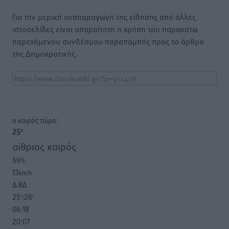
Για την μερική αναπαραγωγή της είδησης από άλλες
ιστοσελίδες είναι απαραίτητη η χρήση του παρακάτω
παρεχόμενου συνδέσμου παραπομπής προς το άρθρο
της Δημοκρατικής.
o καιρός τώρα:
25
°
αίθριος καιρός
59
%
13
km/h
Δ-ΒΔ
25
26
°/
°
06:18
20:07