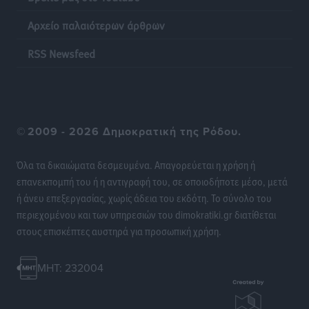
Αρχείο παλαιότερων άρθρων
Η επόμενη παγκόσμια δύναμη στα υδροπλάνα μπορεί
να είναι η Ελλάδα
RSS Newsfeed
Ειδήσεις
•
πριν 14 ώρες
Στη Σύμη η Φαίη Σκορδά επισκέφθηκε την Ιερά Μονή
του Πανορμίτη
©
2009 - 2026 Δημοκρατική της Ρόδου.
Τοπικές Ειδήσεις
•
πριν 14 ώρες
Όλα τα δικαιώματα δεσμευμένα. Απαγορεύεται η χρήση ή
Σερβία: Ανακάμπτουν οι τουριστικές ροές προς την
επανεκπομπή του ή η αντιγραφή του, σε οποιοδήποτε μέσο, μετά
Ελλάδα
ή άνευ επεξεργασίας, χωρίς άδεια του εκδότη. Το σύνολο του
Ειδήσεις
•
πριν 14 ώρες
περιεχομένου και των υπηρεσιών του dimokratiki.gr διατίθεται
στους επισκέπτες αυστηρά για προσωπική χρήση.
Διακοπές στην Κάρπαθο για τον Γιώργο Γεραπετρίτη
Τοπικές Ειδήσεις
•
πριν 14 ώρες
MHT: 232004
Ρόδος: Τραυματίστηκε 53χρονος ναυτικός