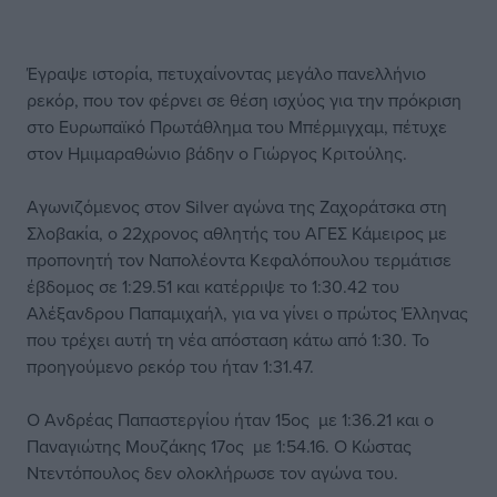
Έγραψε ιστορία, πετυχαίνοντας μεγάλο πανελλήνιο
ρεκόρ, που τον φέρνει σε θέση ισχύος για την πρόκριση
στο Ευρωπαϊκό Πρωτάθλημα του Μπέρμιγχαμ, πέτυχε
στον Ημιμαραθώνιο βάδην ο Γιώργος Κριτούλης.
Αγωνιζόμενος στον Silver αγώνα της Ζαχοράτσκα στη
Σλοβακία, ο 22χρονος αθλητής του ΑΓΕΣ Κάμειρος με
προπονητή τον Ναπολέοντα Κεφαλόπουλου τερμάτισε
έβδομος σε 1:29.51 και κατέρριψε το 1:30.42 του
Αλέξανδρου Παπαμιχαήλ, για να γίνει ο πρώτος Έλληνας
που τρέχει αυτή τη νέα απόσταση κάτω από 1:30. Το
προηγούμενο ρεκόρ του ήταν 1:31.47.
Ο Ανδρέας Παπαστεργίου ήταν 15ος με 1:36.21 και ο
Παναγιώτης Μουζάκης 17ος με 1:54.16. Ο Κώστας
Ντεντόπουλος δεν ολοκλήρωσε τον αγώνα του.