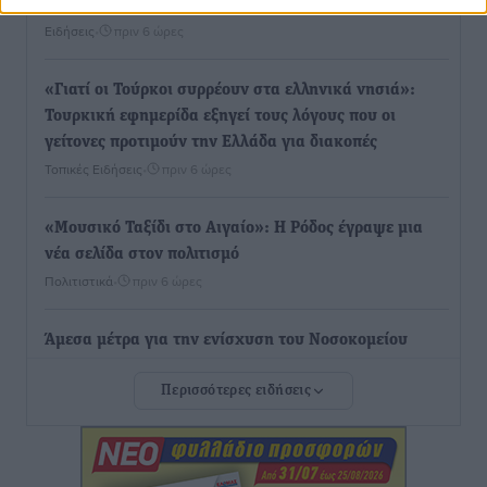
στέγη έως 2.500 ευρώ
Ειδήσεις
•
πριν 6 ώρες
«Γιατί οι Τούρκοι συρρέουν στα ελληνικά νησιά»:
Τουρκική εφημερίδα εξηγεί τους λόγους που οι
γείτονες προτιμούν την Ελλάδα για διακοπές
Τοπικές Ειδήσεις
•
πριν 6 ώρες
«Μουσικό Ταξίδι στο Αιγαίο»: Η Ρόδος έγραψε μια
νέα σελίδα στον πολιτισμό
Πολιτιστικά
•
πριν 6 ώρες
Άμεσα μέτρα για την ενίσχυση του Νοσοκομείου
Ρόδου και αντιμετώπιση των ελλείψεων προσωπικού
Περισσότερες ειδήσεις
ανακοίνωσε ο Άδωνις Γεωργιάδης
Τοπικές Ειδήσεις
•
πριν 6 ώρες
Iατρικός Σύλλογος Ροδου προς Α. Γεωργιάδη: