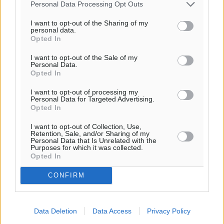
Personal Data Processing Opt Outs
I want to opt-out of the Sharing of my
personal data.
Ροή ειδήσεων
Opted In
I want to opt-out of the Sale of my
Personal Data.
Τριήμερο εξόδου: Πάνω από 129.000 επιβάτες
Opted In
αναχωρούν από Πειραιά, Ραφήνα και Λαύριο
I want to opt-out of processing my
Ειδήσεις
•
πριν 5 ώρες
Personal Data for Targeted Advertising.
Opted In
Τι αλλάζει το χωροταξικό στις τουριστικές επενδύσεις
I want to opt-out of Collection, Use,
Retention, Sale, and/or Sharing of my
Τοπικές Ειδήσεις
•
πριν 5 ώρες
Personal Data that Is Unrelated with the
Purposes for which it was collected.
Opted In
ΥΠΑΑΤ: 12,5 εκατ. ευρώ στις 13 Περιφέρειες για μέτρα
βιοασφάλειας
CONFIRM
Τοπικές Ειδήσεις
•
πριν 5 ώρες
Data Deletion
Data Access
Privacy Policy
Ποιοι φοιτητές μπορούν να λάβουν ενίσχυση για