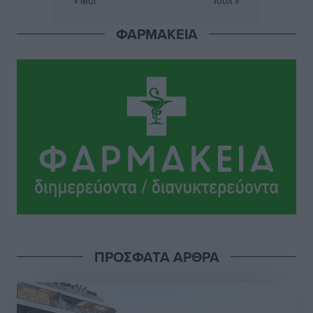
Σταυρός Καλυθιών: Απέκτησε την Φωτεινή Πιζάνια
ΦΑΡΜΑΚΕΙΑ
Αθλητικά
•
πριν 9 ώρες
Το Yucatan Show έρχεται στη Ρόδο με τον Frankie
Lluc
Πολιτιστικά
•
πριν 10 ώρες
Σι Τζέι Χάρις: «Να πανηγυρίσουμε πολλές νίκες μαζί»
Αθλητικά
•
πριν 10 ώρες
Ροδήλιος: Ο απολογισμός από το Πανελλήνιο
Πρωτάθλημα Πίστας
Αθλητικά
•
πριν 10 ώρες
ΠΡΟΣΦΑΤΑ ΑΡΘΡΑ
Διαγόρας: Μετεγγραφικό ντεμαράζ
Αθλητικά
•
πριν 10 ώρες