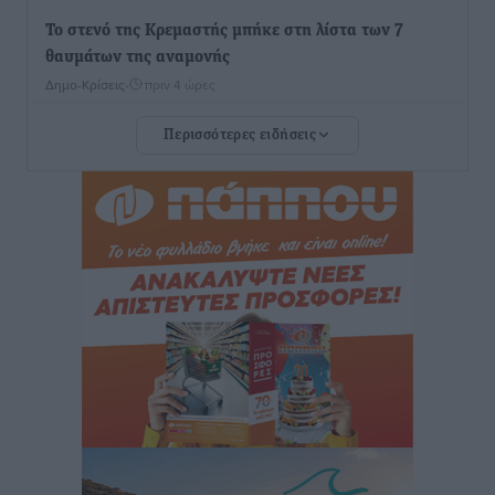
Το στενό της Κρεμαστής μπήκε στη λίστα των 7
θαυμάτων της αναμονής
Δημο-Κρίσεις
•
πριν 4 ώρες
Περισσότερες ειδήσεις
ΣΕΤΕ: Σημαντική θεσμική εξέλιξη η ΚΥΑ για το ΕΧΠ
για τον τουρισμό
Ειδήσεις
•
πριν 4 ώρες
Γ. Χατζημάρκος: “Δύο μεγάλες δεσμεύσεις
Γεωργιάδη” – Κίνητρα για τους γιατρούς των νησιών
και συνεργασία Ρόδου με το Αττικόν για το
Ακτινοθεραπευτικό
Τοπικές Ειδήσεις
•
πριν 4 ώρες
Σούπερ μάρκετ: Διευρύνεται η εθνική πρωτοβουλία
για τις τιμές – Eρχονται νέες συμμετοχές εταιρειών
Ειδήσεις
•
πριν 4 ώρες