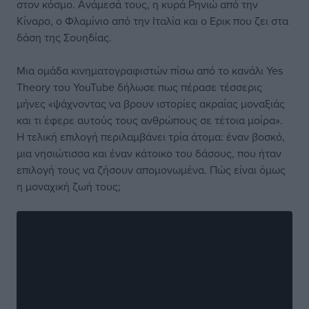
στον κόσμο. Ανάμεσά τους, η κυρά Ρηνιώ από την
Κίναρο, ο Φλαμίνιο από την Ιταλία και ο Ερικ που ζει στα
δάση της Σουηδίας.
Μια ομάδα κινηματογραφιστών πίσω από το κανάλι Yes
Theory του YouTube δήλωσε πως πέρασε τέσσερις
μήνες «ψάχνοντας να βρουν ιστορίες ακραίας μοναξιάς
και τι έφερε αυτούς τους ανθρώπους σε τέτοια μοίρα».
Η τελική επιλογή περιλαμβάνει τρία άτομα: έναν βοσκό,
μια νησιώτισσα και έναν κάτοικο του δάσους, που ήταν
επιλογή τους να ζήσουν απομονωμένα. Πώς είναι όμως
η μοναχική ζωή τους;