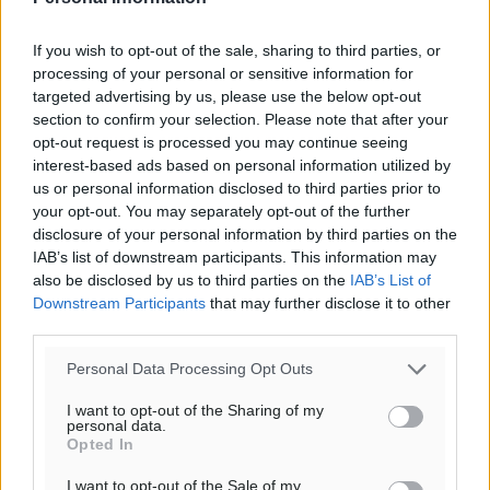
30
°
αίθριος καιρός
If you wish to opt-out of the sale, sharing to third parties, or
processing of your personal or sensitive information for
84
%
targeted advertising by us, please use the below opt-out
10
km/h
section to confirm your selection. Please note that after your
Δ-ΝΔ
opt-out request is processed you may continue seeing
29
30
°/
°
interest-based ads based on personal information utilized by
06:18
us or personal information disclosed to third parties prior to
your opt-out. You may separately opt-out of the further
20:06
disclosure of your personal information by third parties on the
πρόγνωση:
IAB’s list of downstream participants. This information may
33
°
also be disclosed by us to third parties on the
IAB’s List of
ΚΥ
Downstream Participants
that may further disclose it to other
30
°
third parties.
ΔΕ
29
Personal Data Processing Opt Outs
°
ΤΡ
I want to opt-out of the Sharing of my
28
°
personal data.
Opted In
ΤΕ
I want to opt-out of the Sale of my