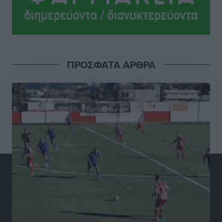
τεχνικό επιτελείο
Αθλητικά
•
πριν 5 ώρες
Γ.Σ. Διαγόρας: Το οργανόγραμμα των Ακαδημιών
Αθλητικά
•
πριν 5 ώρες
ΠΡΟΣΦΑΤΑ ΑΡΘΡΑ
Σταυρός Καλυθιών: Απέκτησε και την Ειρήνη
Καρελλάκη
Αθλητικά
•
πριν 6 ώρες
Πρωτάθλημα Καλαθοσφαίρισης Δικηγορικών
Συλλόγων Ελλάδας και Κύπρου: Η Ρόδος φιλοξένησε
με επιτυχία την 17η διοργάνωση
Αθλητικά
•
πριν 6 ώρες
Φοιτητική στέγη: «Φωτιά» τα ενοίκια σε Αθήνα και
Θεσσαλονίκη – Έως 800 ευρώ στο Ρέθυμνο