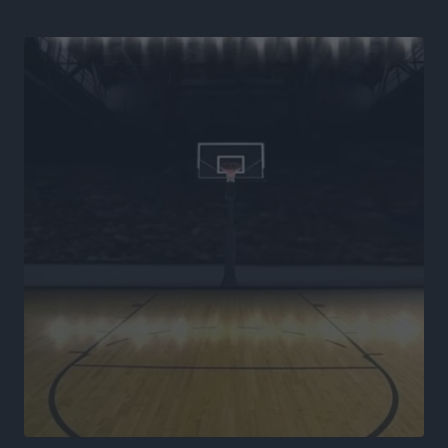
Νέα εποχή για το Νοσοκομείο Ρόδου: Έργα υποδομής,
ακτινοθεραπευτικό κέντρο και νέα μέτρα για τη
στελέχωση
Τοπικές Ειδήσεις
•
πριν 8 ώρες
Στη Δημοτική Επιτροπή η Ροδιακή Έπαυλη και το
Δίκτυο ΑμεΑ στη Μεσαιωνική Πόλη
Ρεπορτάζ
•
πριν 8 ώρες
Προσωρινά κρατούμενος ο 59χρονος που συνελήφθη
με περισσότερο από 1,3 κιλό κοκαΐνης στη Ρόδο
Τοπικές Ειδήσεις
•
πριν 8 ώρες
Δεκατέσσερα ονόματα στο τραπέζι για το ψηφοδέλτιο
του ΠΑΣΟΚ στα Δωδεκάνησα
Τοπικές Ειδήσεις
•
πριν 8 ώρες