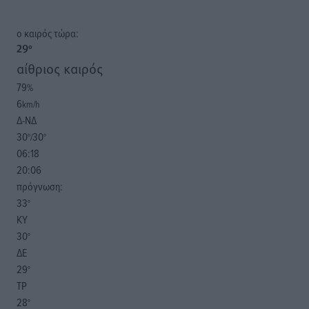
o καιρός τώρα:
29
°
αίθριος καιρός
79
%
6
km/h
Δ-ΝΔ
30
30
°/
°
06:18
20:06
πρόγνωση:
33
°
ΚΥ
30
°
ΔΕ
29
°
ΤΡ
28
°