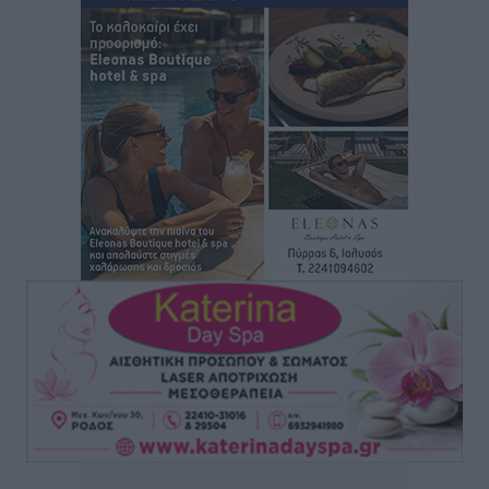
για τις τιμές – Eρχονται νέες συμμετοχές εταιρειών
Ειδήσεις
•
πριν 2 ώρες
Συνελήφθησαν έξι άτομα για ηχορύπανση από
καταστήματα στο Νότιο Αιγαίο
Τοπικές Ειδήσεις
•
πριν 2 ώρες
15 Αυγούστου 2026: Πώς θα πληρωθούν όσοι
εργαστούν την αργία – Τι ισχύει για πενθήμερο,
εξαήμερο και άδειες
Ειδήσεις
•
πριν 2 ώρες
Πλούσιο πολιτιστικό πρόγραμμα τον Αύγουστο από
τον Δήμο Ρόδου
Πολιτιστικά
•
πριν 3 ώρες
Βασίλης Υψηλάντης: Ξεμπλοκάρει η έκδοση και
παραχώρηση οριστικών τίτλων κυριότητας για 224