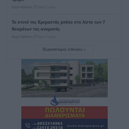
Δημο-Κρίσεις
•
πριν 2 ώρες
Το στενό της Κρεμαστής μπήκε στη λίστα των 7
θαυμάτων της αναμονής
Δημο-Κρίσεις
•
πριν 2 ώρες
Περισσότερες ειδήσεις
ΣΕΤΕ: Σημαντική θεσμική εξέλιξη η ΚΥΑ για το ΕΧΠ
για τον τουρισμό
Ειδήσεις
•
πριν 2 ώρες
Γ. Χατζημάρκος: “Δύο μεγάλες δεσμεύσεις
Γεωργιάδη” – Κίνητρα για τους γιατρούς των νησιών
και συνεργασία Ρόδου με το Αττικόν για το
Ακτινοθεραπευτικό
Τοπικές Ειδήσεις
•
πριν 2 ώρες
Σούπερ μάρκετ: Διευρύνεται η εθνική πρωτοβουλία