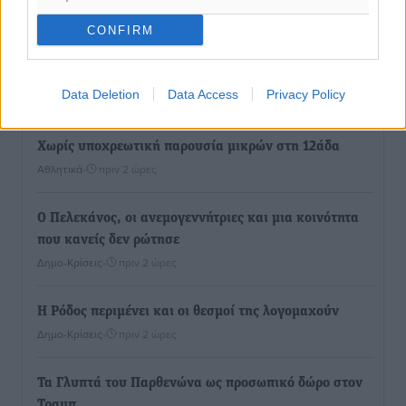
Αθλητικά
•
πριν 52 λεπτά
CONFIRM
Συνελήφθησαν δύο άτομα στην Κάρπαθο για άγρα
πελατών
Data Deletion
Data Access
Privacy Policy
Τοπικές Ειδήσεις
•
πριν 1 ώρα
Χωρίς υποχρεωτική παρουσία μικρών στη 12άδα
Αθλητικά
•
πριν 2 ώρες
Ο Πελεκάνος, οι ανεμογεννήτριες και μια κοινότητα
που κανείς δεν ρώτησε
Δημο-Κρίσεις
•
πριν 2 ώρες
Η Ρόδος περιμένει και οι θεσμοί της λογομαχούν
Δημο-Κρίσεις
•
πριν 2 ώρες
Τα Γλυπτά του Παρθενώνα ως προσωπικό δώρο στον
Τραμπ