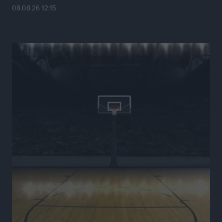
Τουρισμό
08.08.26 12:15
Τοπικές Ειδήσεις
•
πριν 4 ώρες
Νέα εποχή για το Νοσοκομείο Ρόδου: Έργα υποδομής,
ακτινοθεραπευτικό κέντρο και νέα μέτρα για τη
στελέχωση
Τοπικές Ειδήσεις
•
πριν 5 ώρες
Στη Δημοτική Επιτροπή η Ροδιακή Έπαυλη και το
Δίκτυο ΑμεΑ στη Μεσαιωνική Πόλη
Ρεπορτάζ
•
πριν 5 ώρες
Προσωρινά κρατούμενος ο 59χρονος που συνελήφθη
με περισσότερο από 1,3 κιλό κοκαΐνης στη Ρόδο
Τοπικές Ειδήσεις
•
πριν 5 ώρες
Δεκατέσσερα ονόματα στο τραπέζι για το ψηφοδέλτιο
του ΠΑΣΟΚ στα Δωδεκάνησα