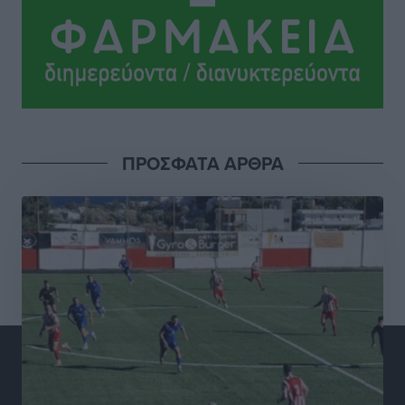
ΔΕΑΣ Δάφνη Ρόδου: Η Ευαγγελία Τετράδη στο
τεχνικό επιτελείο
Αθλητικά
•
πριν 3 ώρες
Γ.Σ. Διαγόρας: Το οργανόγραμμα των Ακαδημιών
Αθλητικά
•
πριν 3 ώρες
ΠΡΟΣΦΑΤΑ ΑΡΘΡΑ
Σταυρός Καλυθιών: Απέκτησε και την Ειρήνη
Καρελλάκη
Αθλητικά
•
πριν 3 ώρες
Πρωτάθλημα Καλαθοσφαίρισης Δικηγορικών
Συλλόγων Ελλάδας και Κύπρου: Η Ρόδος φιλοξένησε
με επιτυχία την 17η διοργάνωση
Αθλητικά
•
πριν 4 ώρες