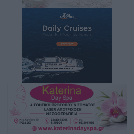
Οικονομική ενίσχυση για συντήρηση στο κλειστό της
Καρπάθου
Αθλητικά
•
πριν 3 ώρες
Στάθης Αντωνάς: Ένα βήμα πριν από επαγγελματικό
συμβόλαιο πυγμαχίας με MTGP και BXGP για Ευρώπη
και Αυστραλία
Αθλητικά
•
πριν 3 ώρες
ΚΑΕ Κολοσσός: Τα… ευρωπαϊκά εισιτήρια διαρκείας
Αθλητικά
•
πριν 3 ώρες
Ιπποκράτης: Ανανέωσε η Νίκη Καρτσαμάρη
Αθλητικά
•
πριν 3 ώρες
Η Μανίσα πήρε Buie και Davis