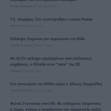
υποδομών του Νεστορίδειου Μελάθρου
Τοπικές Ειδήσεις
•
πριν 23 λεπτά
Γ.Σ. Διαγόρας: Στα «κυανέρυθρα» ο Janni Pembe
Αθλητικά
•
πριν 2 ώρες
Σύλληψη 21χρονου για ναρκωτικά στη Ρόδο
Τοπικές Ειδήσεις
•
πριν 2 ώρες
Με 13,1% κάλυψη εργαζομένων από συλλογικές
συμβάσεις, η Ελλάδα στον “πάτο” της ΕΕ
Απόψεις
•
πριν 2 ώρες
Στο νοσοκομείο της Ρόδου αύριο ο Άδωνις Γεωργιάδης
Τοπικές Ειδήσεις
•
πριν 2 ώρες
Φώτης Γιαννακός στον RV: Με αυξημένες πληρότητες
η Λέρος, στόχος η επιμήκυνση της τουριστικής σεζόν