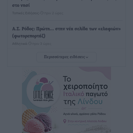
στο νησί
Τοπικές Ειδήσεις
•
πριν 2 ώρες
Α.Σ. Ρόδος: Πρώτη… στην νέα σελίδα των «ελαφιών»
(φωτορεπορτάζ)
Αθλητικά
•
πριν 3 ώρες
Περισσότερες ειδήσεις
Στίβος: Οι βαθμολογίες των συλλόγων της
Δωδεκανήσου
Αθλητικά
•
πριν 3 ώρες
Νέες ταυτότητες: Ποιοι πρέπει να τις αλλάξουν άμεσα
και ποιοι όχι
Ειδήσεις
•
πριν 3 ώρες
Στον Ιπποκράτη η Μαρία Βλάχου
Αθλητικά
•
πριν 3 ώρες