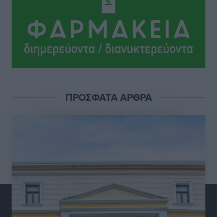
Κλειστή αύριο βράδυ η παραλιακή οδός στο λιμάνι της
Κω
Τοπικές Ειδήσεις
•
πριν 4 ώρες
Στην ΑΑΔΕ ο Μητσοτάκης για το myAGRO: «Είναι μια
πολύ σημαντική ημέρα για τον πρωτογενή τομέα»
Ειδήσεις
•
πριν 5 ώρες
ΠΡΟΣΦΑΤΑ ΑΡΘΡΑ
Ξενοδοχεία: Ανοδος 10% στον τζίρο με στάσιμες
διανυκτερεύσεις
Ειδήσεις
•
πριν 5 ώρες
Οι πρώτες εικόνες του νέου Canadair που έρχεται
Ελλάδα και θα πετά και νύχτα
Ειδήσεις
•
πριν 5 ώρες
Premia Properties: Επενδύσεις άνω των 500 εκατ.