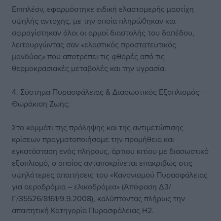
Επιπλέον, εφαρμόστηκε ειδική ελαστομερής μαστίχη
υψηλής αντοχής, με την οποία πληρώθηκαν και
σφραγίστηκαν όλοι οι αρμοί διαστολής του δαπέδου,
λειτουργώντας σαν «ελαστικός προστατευτικός
μανδύας» που αποτρέπει τις φθορές από τις
θερμοκρασιακές μεταβολές και την υγρασία.
4. Σύστημα Πυρασφάλειας & Διασωστικός Εξοπλισμός –
Θωράκιση Ζωής:
Στο κομμάτι της πρόληψης και της αντιμετώπισης
κρίσεων πραγματοποιήσαμε την προμήθεια και
εγκατάσταση ενός πλήρους, άρτιου κιτίου με διασωστικό
εξοπλισμό, ο οποίος ανταποκρίνεται επακριβώς στις
υψηλότερες απαιτήσεις του «Κανονισμού Πυρασφάλειας
για αεροδρόμια – ελικοδρόμια» (Απόφαση Δ3/
Γ/35526/8161/9.9.2008), καλύπτοντας πλήρως την
απαιτητική Κατηγορία Πυρασφάλειας Η2.