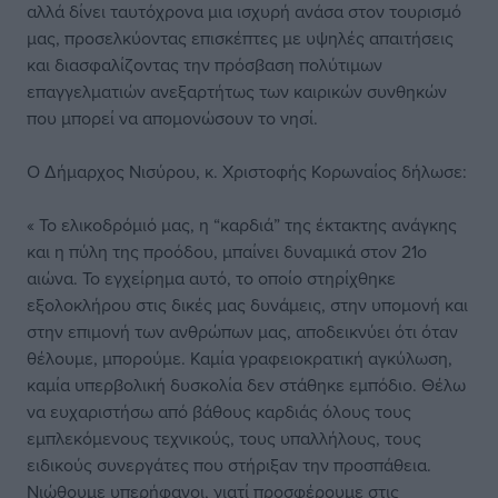
αλλά δίνει ταυτόχρονα μια ισχυρή ανάσα στον τουρισμό
μας, προσελκύοντας επισκέπτες με υψηλές απαιτήσεις
και διασφαλίζοντας την πρόσβαση πολύτιμων
επαγγελματιών ανεξαρτήτως των καιρικών συνθηκών
που μπορεί να απομονώσουν το νησί.
Ο Δήμαρχος Νισύρου, κ. Χριστοφής Κορωναίος δήλωσε:
« Το ελικοδρόμιό μας, η “καρδιά” της έκτακτης ανάγκης
και η πύλη της προόδου, μπαίνει δυναμικά στον 21ο
αιώνα. Το εγχείρημα αυτό, το οποίο στηρίχθηκε
εξολοκλήρου στις δικές μας δυνάμεις, στην υπομονή και
στην επιμονή των ανθρώπων μας, αποδεικνύει ότι όταν
θέλουμε, μπορούμε. Καμία γραφειοκρατική αγκύλωση,
καμία υπερβολική δυσκολία δεν στάθηκε εμπόδιο. Θέλω
να ευχαριστήσω από βάθους καρδιάς όλους τους
εμπλεκόμενους τεχνικούς, τους υπαλλήλους, τους
ειδικούς συνεργάτες που στήριξαν την προσπάθεια.
Νιώθουμε υπερήφανοι, γιατί προσφέρουμε στις