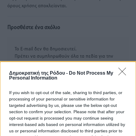
όρους χρήσης αποκλείονται.
Προσθέστε ένα σχόλιο
Το E-mail δεν θα δημοσιευτεί.
Πρέπει να συμπληρωθούν όλα τα πεδία για την
υποβολή του σχολίου.
Δημοκρατική της Ρόδου -
Do Not Process My
Όνοματεπώνυμο
Email
Personal Information
If you wish to opt-out of the sale, sharing to third parties, or
processing of your personal or sensitive information for
Φύλαξε τα στοιχεία μου για την επόμενη φορά.
targeted advertising by us, please use the below opt-out
section to confirm your selection. Please note that after your
opt-out request is processed you may continue seeing
interest-based ads based on personal information utilized by
us or personal information disclosed to third parties prior to