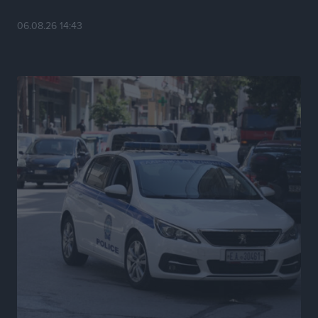
Τοπικές Ειδήσεις
•
πριν 7 ώρες
06.08.26 14:43
Σύμη: Στον 8ο αγνοούμενο Γερμανό τουρίστα ανήκει η
σορός που εντοπίστηκε
Τοπικές Ειδήσεις
•
πριν 7 ώρες
Η σιωπηρή παράταση του Ταμείου Ανάκαμψης για
την Ελλάδα
Ειδήσεις
•
πριν 7 ώρες
Το εκλογικό ρολόι του Μαξίμου χτυπά τέλη Μαΐου του
2027
Τοπικές Ειδήσεις
•
πριν 8 ώρες
ΦΟΔΣΑ Νοτίου Αιγαίου: «Δεν ζητάμε ασυλία – ζητάμε
θεσμική προστασία της αυτοδιοίκησης»
Τοπικές Ειδήσεις
•
πριν 8 ώρες