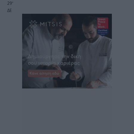
29
°
ΔΕ