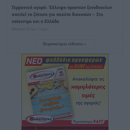
Γερμανική αγορά: Έλλειψη προσιτών ξενοδοχείων
απειλεί τη ζήτηση για πακέτα διακοπών – Στο
επίκεντρο και η Ελλάδα
Ειδήσεις
•
πριν 7 ώρες
Περισσότερες ειδήσεις
Νέο ξενοδοχείο στη Ρόδο για την H Hotels –
Χατζηλαζάρου – Προχωρά καινούργιο ξενοδοχείο
στην Κω
Τοπικές Ειδήσεις
•
πριν 7 ώρες
Αυτοκίνητο μπήκε παράνομα σε μονόδρομο στο
Μαστιχάρι – Αναποδογύρισε όχημα με μητέρα και
5χρονο παιδί
Τοπικές Ειδήσεις
•
πριν 7 ώρες
“Η Ευρώπη αντιμετώπιζε το προσφυγικό σαν ταινία
τρόμου” – Η συγκλονιστική μαρτυρία της Χαρούλας