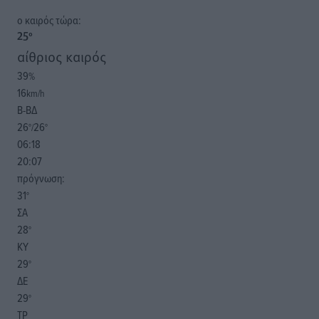
o καιρός τώρα:
25
°
αίθριος καιρός
39
%
16
km/h
Β-ΒΔ
26
26
°/
°
06:18
20:07
πρόγνωση:
31
°
ΣΑ
28
°
ΚΥ
29
°
ΔΕ
29
°
ΤΡ