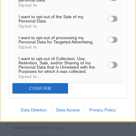
personal data.
Opted In
Παρουσίαση βιβλίου του Α. Χατζημιχαήλ – Τιμητική
I want to opt-out of the Sale of my
εκδήλωση για τους αυτοδιοικητικούς της Κω
Personal Data.
Opted In
Πολιτιστικά
•
πριν 6 ώρες
I want to opt-out of processing my
Personal Data for Targeted Advertising.
Εγκρίθηκε η ηλεκτρική διασύνδεση Ρόδου και Κω
Opted In
μέσω υποβρύχιων καλωδίων με την ηπειρωτική
Ελλάδα
I want to opt-out of Collection, Use,
Retention, Sale, and/or Sharing of my
Τοπικές Ειδήσεις
•
πριν 6 ώρες
Personal Data that Is Unrelated with the
Purposes for which it was collected.
Opted In
Νέο ανακαινισμένο δημοτικό τουριστικό γραφείο
CONFIRM
στην Πάτμο
Τοπικές Ειδήσεις
•
πριν 6 ώρες
Data Deletion
Data Access
Privacy Policy
Οι συναντήσεις που είχε κατά την επίσκεψη του στη
Ρόδο ο Πρέσβης της Βραζιλίας στην Ελλάδα
Τοπικές Ειδήσεις
•
πριν 7 ώρες