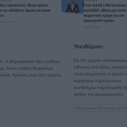
ΕΙΔΉΣΕΙΣ
ΕΙΔΉΣΕΙΣ
Νέες ταυτότητες: Ποιοι πρέπει
Στην ΑΑΔΕ ο Μητσοτάκης 
να τις αλλάξουν άμεσα και ποιοι
myAGRO: «Είναι μια πολύ
όχι
σημαντική ημέρα για τον
πρωτογενή τομέα»
6.08.26 · 13:25
06.08.26 · 11:37
Υπενθύμιση:
Για την μερική αναπαραγωγ
ή. Η Δημοκρατική δεν υιοθετεί
είδησης από άλλες ιστοσελ
υμε όποια σχόλια θεωρούμε
είναι απαραίτητη η χρήση 
οίηση. Χρήστες που δεν τηρούν
παρακάτω παρεχόμενου
συνδέσμου παραπομπής πρ
άρθρο της Δημοκρατικής.