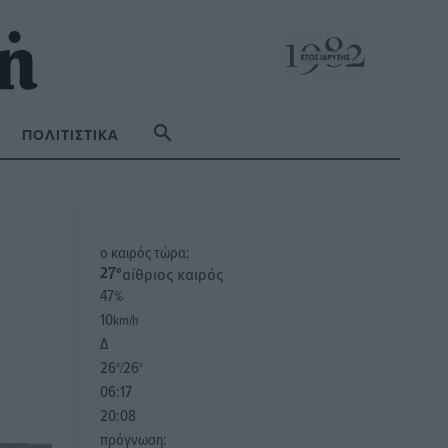
ΠΟΛΙΤΙΣΤΙΚΆ
o καιρός τώρα:
αίθριος καιρός
27
°
47
%
10
km/h
Δ
26
26
°/
°
06:17
20:08
πρόγνωση: