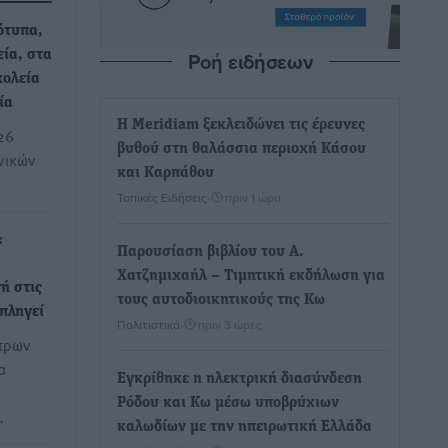
ότυπα,
Ροή ειδήσεων
ία, στα
χολεία
ία
Η Meridiam ξεκλειδώνει τις έρευνες
26
βυθού στη θαλάσσια περιοχή Κάσου
νικών
και Καρπάθου
Τοπικές Ειδήσεις
•
πριν 1 ώρα
:
Παρουσίαση βιβλίου του Α.
Χατζημιχαήλ – Τιμητική εκδήλωση για
ή στις
τους αυτοδιοικητικούς της Κω
 πληγεί
Πολιτιστικά
•
πριν 3 ώρες
έτρων
α
Εγκρίθηκε η ηλεκτρική διασύνδεση
Ρόδου και Κω μέσω υποβρύχιων
…
καλωδίων με την ηπειρωτική Ελλάδα