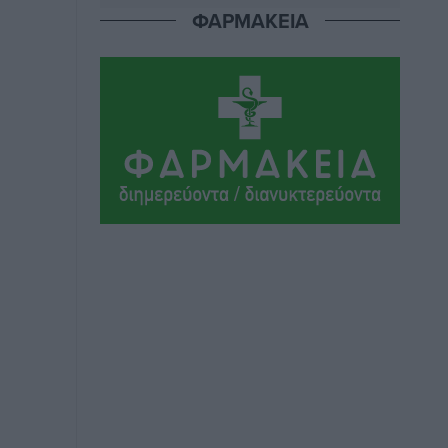
Αθλητικά
•
πριν 5 ώρες
ΦΑΡΜΑΚΕΙΑ
Ιάλυσος Β’: Νωρίς νωρίς μπήκαν στα
βάσανα της προετοιμασίας
Αθλητικά
•
πριν 5 ώρες
Εθνικός Αρχίπολης: Μεγάλο βήμα
προόδου η ίδρυση Ακαδημίας
Αθλητικά
•
πριν 5 ώρες
Ιππότες: Με το βλέμμα στραμμένο στο
μέλλον
Αθλητικά
•
πριν 5 ώρες
ΠΑΜΕ ΣΤΟΙΧΗΜΑ: Περισσότερα από 95
εκατομμύρια ευρώ σε κέρδη μοίρασε
τον Ιούλιο
Αθλητικά
•
πριν 6 ώρες