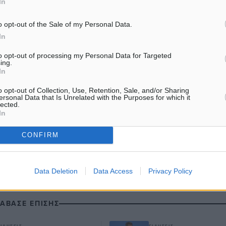
In
o opt-out of the Sale of my Personal Data.
In
to opt-out of processing my Personal Data for Targeted
#Γρίπη
ing.
In
o opt-out of Collection, Use, Retention, Sale, and/or Sharing
ersonal Data that Is Unrelated with the Purposes for which it
ματα αναζήτησης
lected.
In
ε μας στο Google News ★ ↗
CONFIRM
ήστε
Data Deletion
Data Access
Privacy Policy
ΙΑΒΑΣΕ ΕΠΙΣΗΣ