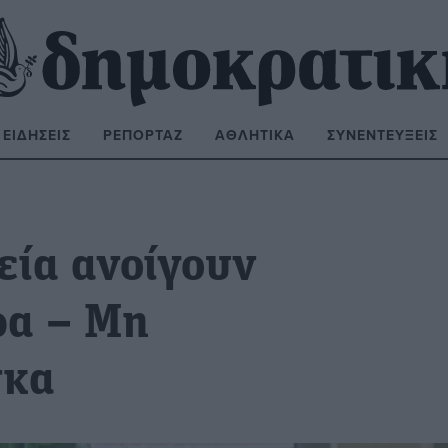
ΕΙΔΉΣΕΙΣ
ΡΕΠΟΡΤΆΖ
ΑΘΛΗΤΙΚΆ
ΣΥΝΕΝΤΕΎΞΕΙΣ
ΝΑΖΉΤΗΣΗ:
εία ανοίγουν
ρα – Μη
σκα