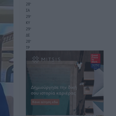
28
°
ΣΑ
29
°
ΚΥ
29
°
ΔΕ
28
°
ΤΡ