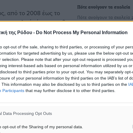
Πότε ανοίγουν τα σχολεία
μός, από το 2008 έως το
Πότε ανοίγουν τα σχολεία 
ση συνολικά είχαμε πει θα
Το νέο έτος ήρθε και παρά
ς όλες οι μεταρρυθμίσεις
οι μαθητές μετράνε…
ική της Ρόδου -
Do Not Process My Personal Information
ρώπινο δυναμικό της
Γι’ αυτό διορίσαμε 25
to opt-out of the sale, sharing to third parties, or processing of your per
Πότε ανοίγουν τα σχολεία 
formation for targeted advertising by us, please use the below opt-out s
Χριστούγεννα;
δες στην ειδική αγωγή και
r selection. Please note that after your opt-out request is processed y
Η επιστροφή των μαθητών
γά – σιγά από την στρεβλή
eing interest-based ads based on personal information utilized by us or
στα σχολεία μετά τις διακο
disclosed to third parties prior to your opt-out. You may separately opt-
η θα συνεχίζει να
losure of your personal information by third parties on the IAB’s list of
των Χριστουγέννων αποτελ
συνεχίζει να
. This information may also be disclosed by us to third parties on the
IA
βασικό ζήτημα για τις…
Participants
that may further disclose it to other third parties.
ναμικού», πρόσθεσε η κ.
l Data Processing Opt Outs
o opt-out of the Sharing of my personal data.