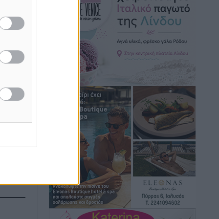
Hotels – Χατζηλαζάρου – Προχωρά
καινούργιο ξενοδοχείο στην Κω
Τοπικές Ειδήσεις
•
πριν 5 ώρες
Αυτοκίνητο μπήκε παράνομα σε
μονόδρομο στο Μαστιχάρι –
Αναποδογύρισε όχημα με μητέρα και
5χρονο παιδί
Τοπικές Ειδήσεις
•
πριν 5 ώρες
“Η Ευρώπη αντιμετώπιζε το
προσφυγικό σαν ταινία τρόμου” – Η
συγκλονιστική μαρτυρία της Χαρούλας
Γιασιράνη στον RV για τα γεγονότα που
οδήγησαν στο Σύμφωνο της Λέρου
Τοπικές Ειδήσεις
•
πριν 5 ώρες
Συναυλία με τον Γιάννη Κότσιρα στις