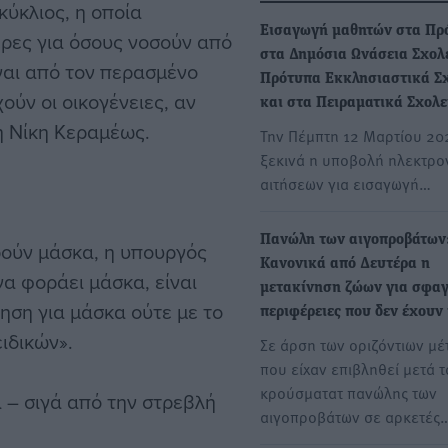
κύκλιος, η οποία
Εισαγωγή μαθητών στα Πρ
ρες για όσους νοσούν από
στα Δημόσια Ωνάσεια Σχολε
ναι από τον περασμένο
Πρότυπα Εκκλησιαστικά Σ
ούν οι οικογένειες, αν
και στα Πειραματικά Σχολε
η Νίκη Κεραμέως.
Την Πέμπτη 12 Μαρτίου 20
ξεκινά η υποβολή ηλεκτρο
αιτήσεων για εισαγωγή…
Πανώλη των αιγοπροβάτων
ρούν μάσκα, η υπουργός
Κανονικά από Δευτέρα η
να φοράει μάσκα, είναι
μετακίνηση ζώων για σφαγ
ηση για μάσκα ούτε με το
περιφέρειες που δεν έχουν
ιδικών».
Σε άρση των οριζόντιων μ
που είχαν επιβληθεί μετά τ
κρούσματατ πανώλης των
 – σιγά από την στρεβλή
αιγοπροβάτων σε αρκετές