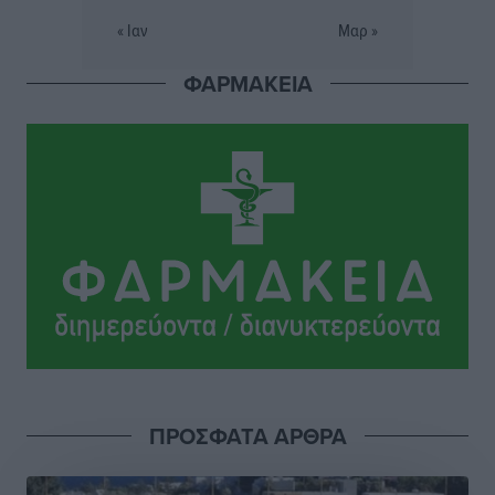
Αθλητικά
•
πριν 3 ώρες
« Ιαν
Μαρ »
ΦΑΡΜΑΚΕΙΑ
Εθνική Παίδων: Ο Χριστοδούλου και η καλύτερη
φουρνιά των τελευταίων ετών
Αθλητικά
•
πριν 3 ώρες
Διαγόρας: Ανανέωσε ο Μιχάλης Χατζηγεωργίου
Αθλητικά
•
πριν 3 ώρες
ΔΕΑΣ Δάφνη Ρόδου: Η Ευαγγελία Τετράδη στο
τεχνικό επιτελείο
Αθλητικά
•
πριν 3 ώρες
Γ.Σ. Διαγόρας: Το οργανόγραμμα των Ακαδημιών
Αθλητικά
•
πριν 3 ώρες
ΠΡΟΣΦΑΤΑ ΑΡΘΡΑ
Σταυρός Καλυθιών: Απέκτησε και την Ειρήνη