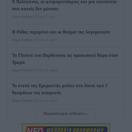
Ο Πελεκάνος, οι ανεμογεννήτριες και μια κοινότητα
που κανείς δεν ρώτησε
Δημο-Κρίσεις
•
πριν 1 ώρα
Η Ρόδος περιμένει και οι θεσμοί της λογομαχούν
Δημο-Κρίσεις
•
πριν 2 ώρες
Τα Γλυπτά του Παρθενώνα ως προσωπικό δώρο στον
Τραμπ
Δημο-Κρίσεις
•
πριν 2 ώρες
Το στενό της Κρεμαστής μπήκε στη λίστα των 7
θαυμάτων της αναμονής
Δημο-Κρίσεις
•
πριν 2 ώρες
Περισσότερες ειδήσεις
ΣΕΤΕ: Σημαντική θεσμική εξέλιξη η ΚΥΑ για το ΕΧΠ
για τον τουρισμό
Ειδήσεις
•
πριν 2 ώρες