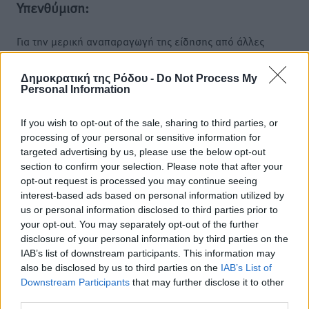
Υπενθύμιση:
Για την μερική αναπαραγωγή της είδησης από άλλες
ιστοσελίδες είναι απαραίτητη η χρήση του παρακάτω
παρεχόμενου συνδέσμου παραπομπής προς το άρθρο
Δημοκρατική της Ρόδου -
Do Not Process My
της Δημοκρατικής.
Personal Information
If you wish to opt-out of the sale, sharing to third parties, or
processing of your personal or sensitive information for
targeted advertising by us, please use the below opt-out
section to confirm your selection. Please note that after your
o καιρός τώρα:
opt-out request is processed you may continue seeing
interest-based ads based on personal information utilized by
29
°
us or personal information disclosed to third parties prior to
αίθριος καιρός
your opt-out. You may separately opt-out of the further
79
%
disclosure of your personal information by third parties on the
6
km/h
IAB’s list of downstream participants. This information may
Δ-ΝΔ
also be disclosed by us to third parties on the
IAB’s List of
30
Downstream Participants
30
that may further disclose it to other
°/
°
third parties.
06:18