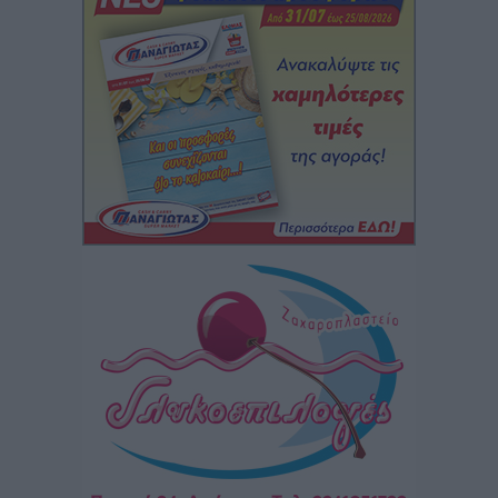
Γ. Χατζημάρκος: “Δύο μεγάλες δεσμεύσεις
Γεωργιάδη” – Κίνητρα για τους γιατρούς των νησιών
και συνεργασία Ρόδου με το Αττικόν για το
Ακτινοθεραπευτικό
Τοπικές Ειδήσεις
•
πριν 2 ώρες
Σούπερ μάρκετ: Διευρύνεται η εθνική πρωτοβουλία
για τις τιμές – Eρχονται νέες συμμετοχές εταιρειών
Ειδήσεις
•
πριν 2 ώρες
Συνελήφθησαν έξι άτομα για ηχορύπανση από
καταστήματα στο Νότιο Αιγαίο
Τοπικές Ειδήσεις
•
πριν 2 ώρες
15 Αυγούστου 2026: Πώς θα πληρωθούν όσοι
εργαστούν την αργία – Τι ισχύει για πενθήμερο,