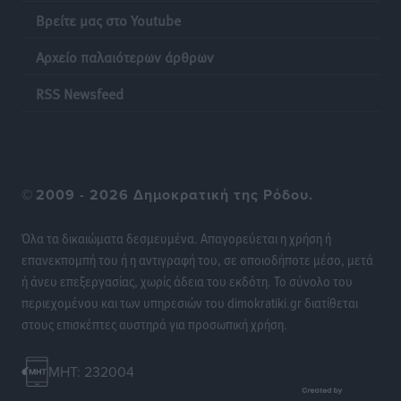
Βρείτε μας στο Youtube
Πάνθηρες: Ξεκίνησαν αισιόδοξοι για την παρθενική
Αρχείο παλαιότερων άρθρων
“πτήση” τους
Αθλητικά
•
πριν 20 ώρες
RSS Newsfeed
Άρης Αρχαγγέλου: Στο πλευρό του άτυχου Ιάκωβου
Θωμά
Αθλητικά
•
πριν 20 ώρες
©
2009 - 2026 Δημοκρατική της Ρόδου.
Φοίβος: Η μεγάλη επιστροφή του Μπρένο Σαλβατιέρα
Όλα τα δικαιώματα δεσμευμένα. Απαγορεύεται η χρήση ή
Αθλητικά
•
πριν 21 ώρες
επανεκπομπή του ή η αντιγραφή του, σε οποιοδήποτε μέσο, μετά
ή άνευ επεξεργασίας, χωρίς άδεια του εκδότη. Το σύνολο του
Κλεάνθης: Έτοιμες οι κάρτες διαρκείας της νέας
περιεχομένου και των υπηρεσιών του dimokratiki.gr διατίθεται
σεζόν
στους επισκέπτες αυστηρά για προσωπική χρήση.
Αθλητικά
•
πριν 21 ώρες
MHT: 232004
Ατρόμητος Διμυλιάς: Ο Μαργαρίτης και μία