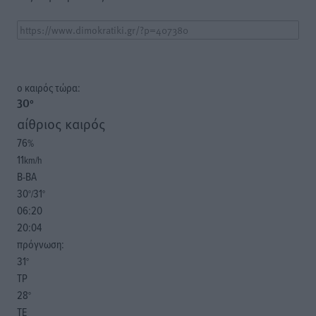
o καιρός τώρα:
30
°
αίθριος καιρός
76
%
11
km/h
Β-ΒΑ
30
31
°/
°
06:20
20:04
πρόγνωση:
31
°
ΤΡ
28
°
ΤΕ