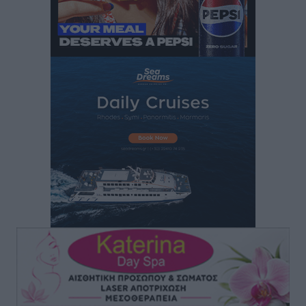
Ειδήσεις
•
πριν 2 ώρες
Έφυγε από τη ζωή ο επί σειρά ετών εφημέριος στον
ιερό Ναό του Αγίου Νικολάου Παστίδας Μιχαήλ
Καψάλης
Τοπικές Ειδήσεις
•
πριν 20 ώρες
Αποκαλυπτήρια για την «Ατζέντα 2030» από το βήμα
της ΔΕΘ
Ειδήσεις
•
πριν 22 ώρες
Από την παράδοση της Ρόδου στα ερευνητικά
εργαστήρια: Το μελεκούνι αποκτά διεθνές
επιστημονικό ενδιαφέρον
Πολιτιστικά
•
πριν 22 ώρες
Επίσκεψη θα πραγματοποιήσει στη Λέρο τον
Σεπτέμβριο η Όλγα Κεφαλογιάννη