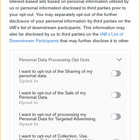
interest-based ads based on personal information utilized by
us or personal information disclosed to third parties prior to
Στη Λέρο ο πρόεδρος του ΠΑΣΟΚ Νίκος Ανδρουλάκης
your opt-out. You may separately opt-out of the further
Τοπικές Ειδήσεις
•
πριν 25 λεπτά
disclosure of your personal information by third parties on the
IAB’s list of downstream participants. This information may
also be disclosed by us to third parties on the
IAB’s List of
Στα 2-2,35 GW ο στόχος για τα πρώτα υπεράκτια
Downstream Participants
that may further disclose it to other
αιολικά πάρκα που θα λειτουργήσουν στη χώρα μας
third parties.
Ειδήσεις
•
πριν 2 ώρες
Personal Data Processing Opt Outs
Η Ελλάδα κρατά το τουριστικό momentum, παρά τις
I want to opt-out of the Sharing of my
γεωπολιτικές αναταράξεις
personal data.
Opted In
Ειδήσεις
•
πριν 2 ώρες
I want to opt-out of the Sale of my
Personal Data.
Σε κόκκινο συναγερμό επτά Περιφέρειες – Οι οδηγίες
Opted In
της Πολιτικής Προστασίας και ο Χάρτης Πρόβλεψης
Πυρκαγιάς
I want to opt-out of processing my
Personal Data for Targeted Advertising.
Ειδήσεις
•
πριν 2 ώρες
Opted In
I want to opt-out of Collection, Use,
ΑΑΔΕ: Αυξάνονται οι «καρφωτές» για φοροδιαφυγή