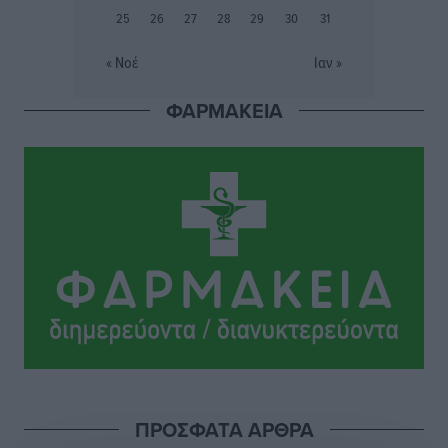
τρία ανήλικα παιδιά της χωρίς επιτήρηση
25
26
27
28
29
30
31
Τοπικές Ειδήσεις
•
πριν 7 ώρες
« Νοέ
Ιαν »
Σταυρός Καλυθιών: Απέκτησε την Φωτεινή Πιζάνια
ΦΑΡΜΑΚΕΙΑ
Αθλητικά
•
πριν 7 ώρες
Το Yucatan Show έρχεται στη Ρόδο με τον Frankie
Lluc
Πολιτιστικά
•
πριν 8 ώρες
Σι Τζέι Χάρις: «Να πανηγυρίσουμε πολλές νίκες μαζί»
Αθλητικά
•
πριν 8 ώρες
Ροδήλιος: Ο απολογισμός από το Πανελλήνιο
Πρωτάθλημα Πίστας
Αθλητικά
•
πριν 8 ώρες
ΠΡΟΣΦΑΤΑ ΑΡΘΡΑ