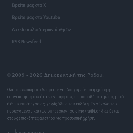
Γονικές παροχές: Οι παγίδες στις μεταφορές
Βρείτε μας στο X
χρημάτων που μπορεί να κοστίσουν σε φόρο
Ειδήσεις
•
πριν 12 ώρες
Βρείτε μας στο Youtube
Αρχείο παλαιότερων άρθρων
Η επόμενη παγκόσμια δύναμη στα υδροπλάνα μπορεί
να είναι η Ελλάδα
RSS Newsfeed
Ειδήσεις
•
πριν 12 ώρες
Στη Σύμη η Φαίη Σκορδά επισκέφθηκε την Ιερά Μονή
του Πανορμίτη
©
2009 - 2026 Δημοκρατική της Ρόδου.
Τοπικές Ειδήσεις
•
πριν 12 ώρες
Όλα τα δικαιώματα δεσμευμένα. Απαγορεύεται η χρήση ή
Σερβία: Ανακάμπτουν οι τουριστικές ροές προς την
επανεκπομπή του ή η αντιγραφή του, σε οποιοδήποτε μέσο, μετά
Ελλάδα
ή άνευ επεξεργασίας, χωρίς άδεια του εκδότη. Το σύνολο του
Ειδήσεις
•
πριν 12 ώρες
περιεχομένου και των υπηρεσιών του dimokratiki.gr διατίθεται
στους επισκέπτες αυστηρά για προσωπική χρήση.
Διακοπές στην Κάρπαθο για τον Γιώργο Γεραπετρίτη
Τοπικές Ειδήσεις
•
πριν 12 ώρες