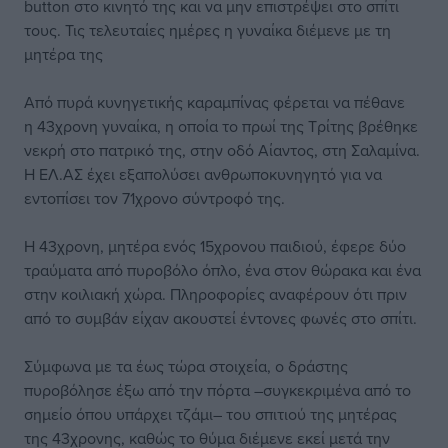
button στο κινητό της και να μην επιστρέψει στο σπίτι
τους. Τις τελευταίες ημέρες η γυναίκα διέμενε με τη
μητέρα της
Από πυρά κυνηγετικής καραμπίνας φέρεται να πέθανε
η 43χρονη γυναίκα, η οποία το πρωί της Τρίτης βρέθηκε
νεκρή στο πατρικό της, στην οδό Αίαντος, στη Σαλαμίνα.
Η ΕΛ.ΑΣ έχει εξαπολύσει ανθρωποκυνηγητό για να
εντοπίσει τον 71χρονο σύντροφό της.
Η 43χρονη, μητέρα ενός 15χρονου παιδιού, έφερε δύο
τραύματα από πυροβόλο όπλο, ένα στον θώρακα και ένα
στην κοιλιακή χώρα. Πληροφορίες αναφέρουν ότι πριν
από το συμβάν είχαν ακουστεί έντονες φωνές στο σπίτι.
Σύμφωνα με τα έως τώρα στοιχεία, ο δράστης
πυροβόλησε έξω από την πόρτα –συγκεκριμένα από το
σημείο όπου υπάρχει τζάμι– του σπιτιού της μητέρας
της 43χρονης, καθώς το θύμα διέμενε εκεί μετά την