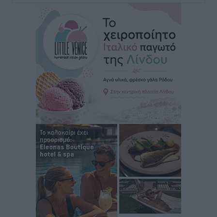
Iατρικός Σύλλογος Ροδου προς Α. Γεωργιάδη:
Στρατηγικές Προτάσεις για την Ενίσχυση της
Δημόσιας Υγείας στη Νησιωτική Ελλάδα και στα
Νοσοκομεία της Γ΄ Ζώνης
Τοπικές Ειδήσεις
•
πριν 4 ώρες
Πάνθηρες: Ξεκίνησαν αισιόδοξοι για την παρθενική
“πτήση” τους
Αθλητικά
•
πριν 4 ώρες
Άρης Αρχαγγέλου: Στο πλευρό του άτυχου Ιάκωβου
Θωμά
Αθλητικά
•
πριν 5 ώρες
Φοίβος: Η μεγάλη επιστροφή του Μπρένο Σαλβατιέρα
Αθλητικά
•
πριν 5 ώρες