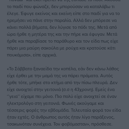
το παιδί που φώναζε, δεν μπορούσαν να καταλάβω τι
έλεγε. Έφυγε εκείνος και εκείνη είπε στο παιδί για να το
ηρεμήσει να πάνε στην παραλία. Αλλά δεν μπόρεσε να
κάνει πολλά βήματα, δεν λύγισε το πόδι της. Μετά από
ώρα ήρθε η μητέρα της και την πήρε και έφυγαν. Μετά
ήρθε και παραβίασε το παράθυρο και τον είδα πως είχε
πάρει μια μαύρη σακούλα με ρούχα και κρατούσε κάτι
πουκάμισα», είπε αρχικά.
«Το Σάββατο ξαναείδα την κοπέλα, εάν δεν κάνω λάθος
είχε έρθει με την μαμά της να πάρει πράματα. Αυτός
ήρθε τότε, μπήκε στο κτήμα από την πίσω πλευρά. Δεν
είχε ανοιχτεί στην γειτονιά (σ.σ η 43χρονη). Εμείς ένα
‘’γεια’’ είχαμε πει μόνο. Πιο πολύ είχε ανοιχτεί σε έναν
ηλεκτρολόγο στη γειτονιά. Φωνές ακούγαμε και
τέσσερις φορές την εβδομάδα. Τελευταία φορά τον είδα
ήταν εχτές. Ο άνθρωπος αυτός ήταν λίγο παράξενος,
τσακωνόταν συνέχεια. Τον φοβόμασταν», πρόσθεσε.