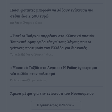
Ποιοι φοιτητές μπορούν να λάβουν ενίσχυση για
στέγη έως 2.500 ευρώ
Ειδήσεις
•
πριν 3 ώρες
«Γιατί οι Τούρκοι συρρέουν στα ελληνικά νησιά»:
Τουρκική εφημερίδα εξηγεί τους λόγους που οι
γείτονες προτιμούν την Ελλάδα για διακοπές
Τοπικές Ειδήσεις
•
πριν 4 ώρες
«Μουσικό Ταξίδι στο Αιγαίο»: Η Ρόδος έγραψε μια
νέα σελίδα στον πολιτισμό
Πολιτιστικά
•
πριν 4 ώρες
Άμεσα μέτρα για την ενίσχυση του Νοσοκομείου
Ρόδου και αντιμετώπιση των ελλείψεων προσωπικού
Περισσότερες ειδήσεις
ανακοίνωσε ο Άδωνις Γεωργιάδης
Τοπικές Ειδήσεις
•
πριν 4 ώρες