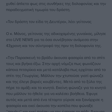
χυθεί άπλετο φως στις συνθήκες της δολοφονίας και την
παραδειγματική τιμωρία του δράστη.
«Τον δράστη τον είδα τη Δευτέρα», λέει γείτονας
Ο κ. Μάνος, γείτονας της αδικοχαμένης γυναίκας, μίλησε
στο LIVE NEWS για τα όσα συνέβησαν ανάμεσα στην
43χρονη και τον σύντροφό της πριν τη δολοφονία της.
«Την Παρασκευή το βράδυ άκουσα φασαρία από το σπίτι
τους και βγήκα έξω. Στην αρχή νόμιζα πως φωνάζουν
κάποια πιτσιρίκια και μετά κατάλαβα πως ερχόταν από το
σπίτι της Γεωργίας. Μάλλον την χτυπούσε γιατί φώναζε
και της έλεγε βαριές κουβέντες. Μετά από το ξύλο της
πήρε το αμάξι και το κινητό. Εκείνη φώναζε για το κινητό
που μάλλον το ήθελε για να καλέσει βοήθεια. Έφυγε
αυτός και μετά από ένα τέταρτο γύρισε και ξανάρχισε η
φασαρία και εκεί άκουσα την κοπέλα που φώναξε
’’πονάω’’ και εκεί πρέπει να της έσπασε το πόδι. Άκουσα