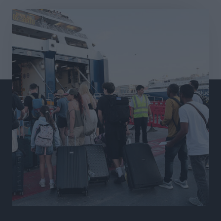
Διαγόρας: Μετεγγραφικό ντεμαράζ
Αθλητικά
•
πριν 8 ώρες
Γ.Σ. Διαγόρας: Εντατική προετοιμασία και επιστροφή
Ρίζου στις Ακαδημίες
Αθλητικά
•
πριν 8 ώρες
Εθνική Ανδρών: Ραντεβού στο Telekom Center Athens
Αθλητικά
•
πριν 8 ώρες
ΕΠΟ: Απέσυρε τη στήριξή της στην υποψηφιότητα
του Ινφαντίνο
Αθλητικά
•
πριν 8 ώρες
Φοίβος Κω: Το «ευχαριστώ» για το 9ο Kos 3X3
Basketball Festival
Αθλητικά
•
πριν 8 ώρες