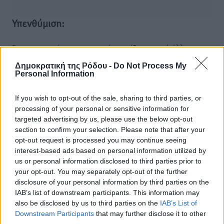
Υπενθύμιση:
Για την μερική αναπαραγωγή της είδησης από άλλες
ιστοσελίδες είναι απαραίτητη η χρήση του παρακάτω
Δημοκρατική της Ρόδου -
Do Not Process My
παρεχόμενου συνδέσμου παραπομπής προς το άρθρο
Personal Information
της Δημοκρατικής.
If you wish to opt-out of the sale, sharing to third parties, or
processing of your personal or sensitive information for
targeted advertising by us, please use the below opt-out
section to confirm your selection. Please note that after your
opt-out request is processed you may continue seeing
o καιρός τώρα:
interest-based ads based on personal information utilized by
26
us or personal information disclosed to third parties prior to
°
αίθριος καιρός
your opt-out. You may separately opt-out of the further
disclosure of your personal information by third parties on the
68
%
IAB’s list of downstream participants. This information may
16
km/h
also be disclosed by us to third parties on the
IAB’s List of
Δ-ΒΔ
Downstream Participants
that may further disclose it to other
25
26
°/
°
third parties.