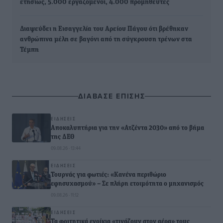
ετησίως, 5.000 εργαζόμενοι, 4.000 προμηθευτές
Διαψεύδει η Εισαγγελία του Αρείου Πάγου ότι βρέθηκαν
ανθρώπινα μέλη σε βαγόνι από τη σύγκρουση τρένων στα
Τέμπη
ΔΙΑΒΑΣΕ ΕΠΙΣΗΣ
ΕΙΔΉΣΕΙΣ
Αποκαλυπτήρια για την «Ατζέντα 2030» από το βήμα
της ΔΕΘ
09.08.26 · 13:44
ΕΙΔΉΣΕΙΣ
Τουρνάς για φωτιές: «Κανένα περιθώριο
εφησυχασμού» – Σε πλήρη ετοιμότητα ο μηχανισμός
09.08.26 · 11:12
ΕΙΔΉΣΕΙΣ
Τα φοιτητικά ενοίκια «τινάζουν στον αέρα» τους