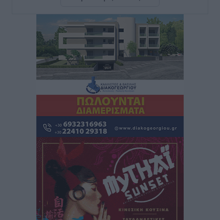
μελτέμια έως 9 μποφόρ, σε «Red Code» 6 περιοχές
Τοπικές Ειδήσεις
•
πριν 3 ώρες
Τα φοιτητικά ενοίκια «τινάζουν στον αέρα» τους
οικογενειακούς προϋπολογισμούς
Ειδήσεις
•
πριν 4 ώρες
Δύο νέοι ξενώνες παραδόθηκαν στις Ένοπλες
Δυνάμεις στη νήσο Ρω
Τοπικές Ειδήσεις
•
πριν 4 ώρες
Συνεχίζεται η έξοδος του Αυγούστου – Πάνω από
34.000 αναχωρούν σήμερα μόνο από τον Πειραιά
Ειδήσεις
•
πριν 4 ώρες
Μόνιμες θέσεις στους παιδικούς σταθμούς: Οι
προϋποθέσεις, η 24μηνη εμπειρία και οι προθεσμίες