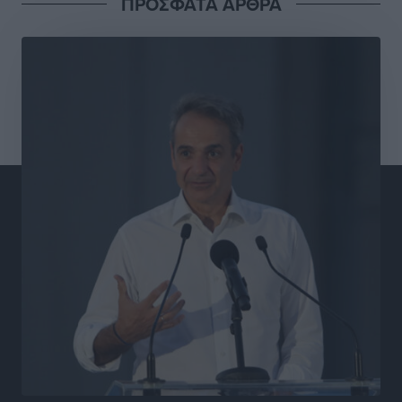
ΠΡΟΣΦΑΤΑ ΑΡΘΡΑ
σχολεία της Ρόδου
Συνεντεύξεις
•
πριν 6 ώρες
Μιχάλης Χουρδάκης: «Η χώρα χρειάζεται μια
αξιόπιστη εναλλακτική κυβερνητική πρόταση»
Συνεντεύξεις
•
πριν 6 ώρες
Σεβ. Μητροπολίτης Ρόδου κ. Κύριλλος: «Ο Αύγουστος
είναι ο μήνας της Παναγίας και η Θεία Λειτουργία η
καρδιά της ζωής της Εκκλησίας»
Συνεντεύξεις
•
πριν 6 ώρες
Πρέσβης της Βραζιλίας: «Η Ελλάδα και η Βραζιλία
έχουν τεράστιες ευκαιρίες συνεργασίας – Η Ρόδος
μπορεί να διαδραματίσει σημαντικό ρόλο»
Συνεντεύξεις
•
πριν 6 ώρες
Τσαμπίκα Διαμαντή: Η Ρόδος δεν μπορεί να σχεδιάζει