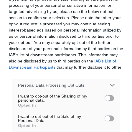
processing of your personal or sensitive information for
targeted advertising by us, please use the below opt-out
section to confirm your selection. Please note that after your
opt-out request is processed you may continue seeing
interest-based ads based on personal information utilized by
us or personal information disclosed to third parties prior to
your opt-out. You may separately opt-out of the further
Ροή ειδήσεων
disclosure of your personal information by third parties on the
IAB’s list of downstream participants. This information may
also be disclosed by us to third parties on the
IAB’s List of
Downstream Participants
Αποκαλυπτήρια για την «Ατζέντα 2030» από το βήμα
that may further disclose it to other
third parties.
της ΔΕΘ
Ειδήσεις
•
πριν 14 λεπτά
Personal Data Processing Opt Outs
I want to opt-out of the Sharing of my
Από την παράδοση της Ρόδου στα ερευνητικά
personal data.
εργαστήρια: Το μελεκούνι αποκτά διεθνές
Opted In
επιστημονικό ενδιαφέρον
I want to opt-out of the Sale of my
Πολιτιστικά
•
πριν 27 λεπτά
Personal Data.
Opted In