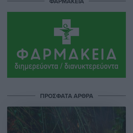
ΦΑΡΜΑΚΕΙΑ
ΣΕΤΕ: Σημαντική θεσμική εξέλιξη η ΚΥΑ για το ΕΧΠ
για τον τουρισμό
Ειδήσεις
•
πριν 14 ώρες
Γ. Χατζημάρκος: “Δύο μεγάλες δεσμεύσεις
Γεωργιάδη” – Κίνητρα για τους γιατρούς των νησιών
και συνεργασία Ρόδου με το Αττικόν για το
Ακτινοθεραπευτικό
Τοπικές Ειδήσεις
•
πριν 14 ώρες
Σούπερ μάρκετ: Διευρύνεται η εθνική πρωτοβουλία
για τις τιμές – Eρχονται νέες συμμετοχές εταιρειών
Ειδήσεις
•
πριν 14 ώρες
ΠΡΟΣΦΑΤΑ ΑΡΘΡΑ
Συνελήφθησαν έξι άτομα για ηχορύπανση από
καταστήματα στο Νότιο Αιγαίο
Τοπικές Ειδήσεις
•
πριν 14 ώρες