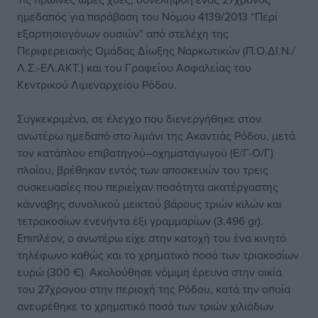
ημεδαπός για παράβαση του Νόμου 4139/2013 “Περί
εξαρτησιογόνων ουσιών” από στελέχη της
Περιφερειακής Ομάδας Δίωξης Ναρκωτικών (Π.Ο.ΔΙ.Ν./
Λ.Σ.-ΕΛ.ΑΚΤ.) και του Γραφείου Ασφαλείας του
Κεντρικού Λιμεναρχείου Ρόδου.
Συγκεκριμένα, σε έλεγχο που διενεργήθηκε στον
ανωτέρω ημεδαπό στο λιμάνι της Ακαντιάς Ρόδου, μετά
τον κατάπλου επιβατηγού–οχηματαγωγού (Ε/Γ-Ο/Γ)
πλοίου, βρέθηκαν εντός των αποσκευών του τρεις
συσκευασίες που περιείχαν ποσότητα ακατέργαστης
κάνναβης συνολικού μεικτού βάρους τριών κιλών και
τετρακοσίων ενενήντα έξι γραμμαρίων (3.496 gr).
Επιπλέον, ο ανωτέρω είχε στην κατοχή του ένα κινητό
τηλέφωνο καθώς και το χρηματικό ποσό των τριακοσίων
ευρώ (300 €). Ακολούθησε νόμιμη έρευνα στην οικία
του 27χρονου στην περιοχή της Ρόδου, κατά την οποία
ανευρέθηκε το χρηματικό ποσό των τριών χιλιάδων