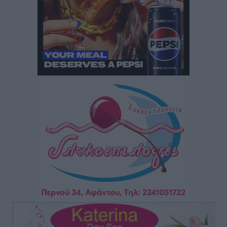
ανανεωμένο εκκλησιαστικό μουσείο από τη Λέσχη
Lions Χάλκης
Τοπικές Ειδήσεις
•
πριν 8 ώρες
Ρόδος: «Βουλιάζει» από τουρίστες – Πάνω από 1 εκατ.
επιβάτες και 55 κρουαζιερόπλοια
Τοπικές Ειδήσεις
•
πριν 8 ώρες
Γ’ Εθνική Κατηγορία: Οι ημερομηνίες των
αγωνιστικών της κανονικής περιόδου
Αθλητικά
•
πριν 13 ώρες
Συνελήφθησαν δύο άτομα στην Κάρπαθο για άγρα
πελατών
Τοπικές Ειδήσεις
•
πριν 13 ώρες
Χωρίς υποχρεωτική παρουσία μικρών στη 12άδα