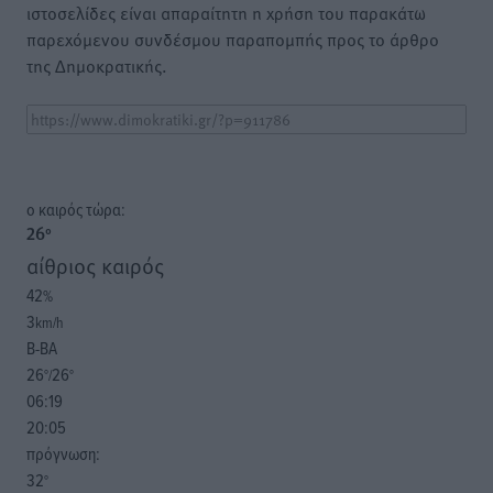
ιστοσελίδες είναι απαραίτητη η χρήση του παρακάτω
παρεχόμενου συνδέσμου παραπομπής προς το άρθρο
της Δημοκρατικής.
o καιρός τώρα:
26
°
αίθριος καιρός
42
%
3
km/h
Β-ΒΑ
26
26
°/
°
06:19
20:05
πρόγνωση:
32
°