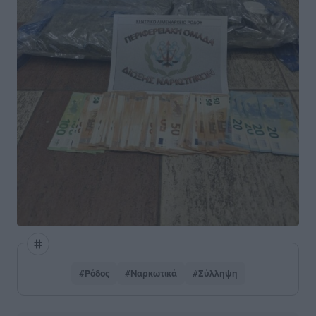
#Ρόδος
#Ναρκωτικά
#Σύλληψη