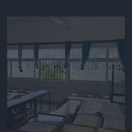
Ευρωπαϊκό Πρωτάθλημα Στίβου: Πότε αγωνίζονται η
Μαγκούλια, η Σπανουδάκη και ο Κριτούλης
Αθλητικά
•
πριν 15 ώρες
Εθνική Παίδων: Ο Χριστοδούλου και η καλύτερη
φουρνιά των τελευταίων ετών
Αθλητικά
•
πριν 15 ώρες
Διαγόρας: Ανανέωσε ο Μιχάλης Χατζηγεωργίου
Αθλητικά
•
πριν 15 ώρες
ΔΕΑΣ Δάφνη Ρόδου: Η Ευαγγελία Τετράδη στο
τεχνικό επιτελείο
Αθλητικά
•
πριν 15 ώρες
Γ.Σ. Διαγόρας: Το οργανόγραμμα των Ακαδημιών
Αθλητικά
•
πριν 15 ώρες