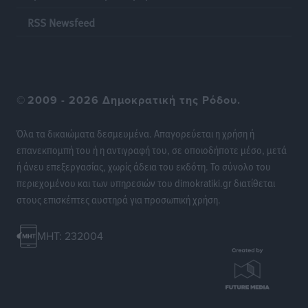
προσωνύμια και οι θρύλοι
RSS Newsfeed
Ρεπορτάζ
•
πριν 18 ώρες
©
2009 - 2026 Δημοκρατική της Ρόδου.
Όλα τα δικαιώματα δεσμευμένα. Απαγορεύεται η χρήση ή
επανεκπομπή του ή η αντιγραφή του, σε οποιοδήποτε μέσο, μετά
ή άνευ επεξεργασίας, χωρίς άδεια του εκδότη. Το σύνολο του
περιεχομένου και των υπηρεσιών του dimokratiki.gr διατίθεται
στους επισκέπτες αυστηρά για προσωπική χρήση.
MHT: 232004