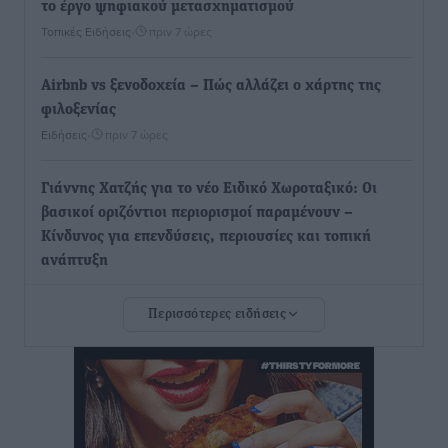
το έργο ψηφιακού μετασχηματισμού
Τοπικές Ειδήσεις
•
πριν 7 ώρες
Airbnb vs ξενοδοχεία – Πώς αλλάζει ο χάρτης της
φιλοξενίας
Ειδήσεις
•
πριν 7 ώρες
Γιάννης Χατζής για το νέο Ειδικό Χωροταξικό: Οι
βασικοί οριζόντιοι περιορισμοί παραμένουν –
Κίνδυνος για επενδύσεις, περιουσίες και τοπική
ανάπτυξη
Τοπικές Ειδήσεις
•
πριν 7 ώρες
Περισσότερες ειδήσεις
Ευ. Τουρνάς: Απέναντι σε ακραία καιρικά φαινόμενα
δεν υπάρχουν περιθώρια εφησυχασμού
Ειδήσεις
•
πριν 7 ώρες
Στον Άγιο Νικόλαο Χάλκης ανοίγει ξανά το