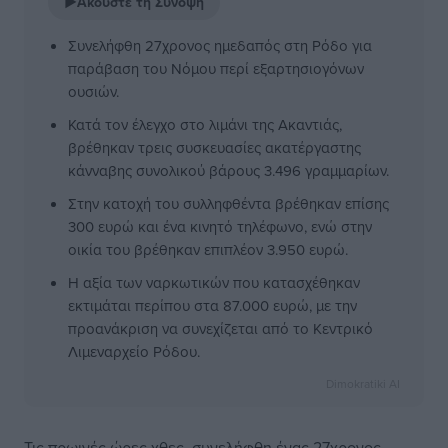
▶
Ακούστε τη Σύνοψη
Συνελήφθη 27χρονος ημεδαπός στη Ρόδο για
παράβαση του Νόμου περί εξαρτησιογόνων
ουσιών.
Κατά τον έλεγχο στο λιμάνι της Ακαντιάς,
βρέθηκαν τρεις συσκευασίες ακατέργαστης
κάνναβης συνολικού βάρους 3.496 γραμμαρίων.
Στην κατοχή του συλληφθέντα βρέθηκαν επίσης
300 ευρώ και ένα κινητό τηλέφωνο, ενώ στην
οικία του βρέθηκαν επιπλέον 3.950 ευρώ.
Η αξία των ναρκωτικών που κατασχέθηκαν
εκτιμάται περίπου στα 87.000 ευρώ, με την
προανάκριση να συνεχίζεται από το Κεντρικό
Λιμεναρχείο Ρόδου.
Dimokratiki AI
Τις πρωινές ώρες χθες, συνελήφθη ένας 27χρονος