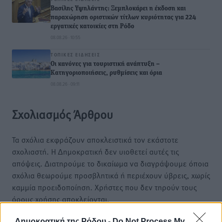
Βασίλης Υψηλάντης: Ξεμπλοκάρει η έκδοση και
παραχώρηση οριστικών τίτλων κυριότητας για 224
εργατικές κατοικίες στη Ρόδο
08.08.26 · 10:55
ΤΟΠΙΚΈΣ ΕΙΔΉΣΕΙΣ
Οι κανόνες για τουριστική ανάπτυξη –
Κατηγοριοποιήσεις, ρυθμίσεις και όρια
08.08.26 · 09:11
Σχολιασμός Άρθρου
Τα σχόλια εκφράζουν αποκλειστικά τον εκάστοτε
σχολιαστή. Η Δημοκρατική δεν υιοθετεί αυτές τις
απόψεις. Διατηρούμε το δικαίωμα να διαγράψουμε όποια
σχόλια θεωρούμε προσβλητικά ή περιέχουν ύβρεις, χωρίς
καμμία προειδοποίηση. Χρήστες που δεν τηρούν τους
όρους χρήσης αποκλείονται.
Δημοκρατική της Ρόδου -
Do Not Process My