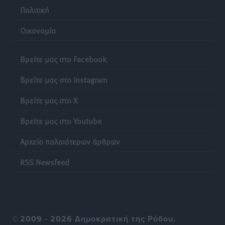
Αθλητικά
•
πριν 21 ώρες
Πολιτική
Οικονομία
Το Yucatan Show έρχεται στη Ρόδο με τον Frankie
Lluc
Πολιτιστικά
•
πριν 22 ώρες
Βρείτε μας στο Facebook
Βρείτε μας στο Instagram
Σι Τζέι Χάρις: «Να πανηγυρίσουμε πολλές νίκες μαζί»
Αθλητικά
•
πριν 22 ώρες
Βρείτε μας στο X
Βρείτε μας στο Youtube
Ροδήλιος: Ο απολογισμός από το Πανελλήνιο
Πρωτάθλημα Πίστας
Αρχείο παλαιότερων άρθρων
Αθλητικά
•
πριν 22 ώρες
RSS Newsfeed
Διαγόρας: Μετεγγραφικό ντεμαράζ
Αθλητικά
•
πριν 22 ώρες
Γ.Σ. Διαγόρας: Εντατική προετοιμασία και επιστροφή
©
2009 - 2026 Δημοκρατική της Ρόδου.