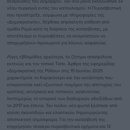
δεσμεύσεις του Δημάρχου. Τον ίδιο μήνα εκδηλώθηκε εκ
νέου πυρκαγιά εντός του καταυλισμού. Η Πυροσβεστική
που προσέτρεξε, σύμφωνα με πληροφορίες της
«Δημοκρατικής», δέχθηκε απρόκλητη επίθεση από
ομάδα Ρομά κατά τη διάρκεια της κατάσβεσης, με
αποτέλεσμα οι πυροσβέστες να αναγκαστούν να
αποχωρήσουν προσωρινά για λόγους ασφαλείας.
Λίγες εβδομάδες αργότερα, το ζήτημα απασχόλησε
εκτενώς και τον τοπικό Τύπο. Άρθρο της εφημερίδας
«Δημοκρατική της Ρόδου» στις 15 Ιουνίου 2025
χαρακτήρισε το Καρακόνερο και την κατάσταση που
επικρατούσε εκεί «ζωντανό τεκμήριο της αποτυχίας του
κράτους, κεντρικού και τοπικού», αναλύοντας
λεπτομερώς το ιστορικό των διαδοχικών αδιεξόδων από
το 2017 και έπειτα. Τον Ιούλιο, νέα φωτιά ξέσπασε από
καύση σκουπιδιών και ελαστικών, δημιουργώντας
αποπνικτική ατμόσφαιρα. Για την κατάσβεσή της
επιχείρησαν τέσσερα πυροσβεστικά οχήματα και 12