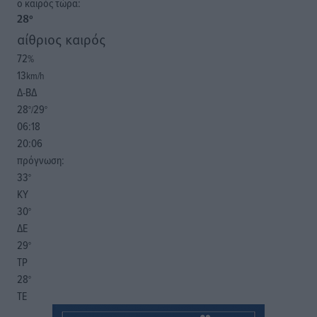
o καιρός τώρα:
28
°
αίθριος καιρός
72
%
13
km/h
Δ-ΒΔ
28
29
°/
°
06:18
20:06
πρόγνωση:
33
°
ΚΥ
30
°
ΔΕ
29
°
ΤΡ
28
°
ΤΕ