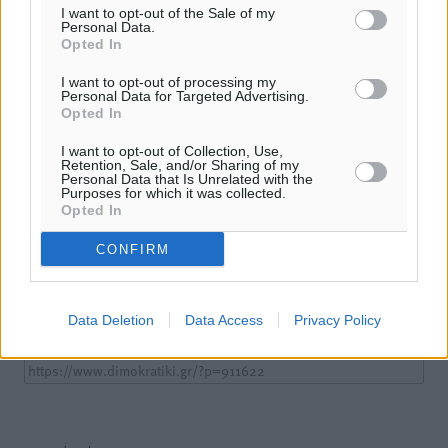
I want to opt-out of the Sale of my
Personal Data.
Opted In
I want to opt-out of processing my
Personal Data for Targeted Advertising.
Opted In
I want to opt-out of Collection, Use,
Retention, Sale, and/or Sharing of my
Personal Data that Is Unrelated with the
Purposes for which it was collected.
Υπενθύμιση:
Opted In
Για την μερική αναπαραγωγή της είδησης από άλλες
CONFIRM
ιστοσελίδες είναι απαραίτητη η χρήση του παρακάτω
παρεχόμενου συνδέσμου παραπομπής προς το άρθρο
της Δημοκρατικής.
Data Deletion
Data Access
Privacy Policy