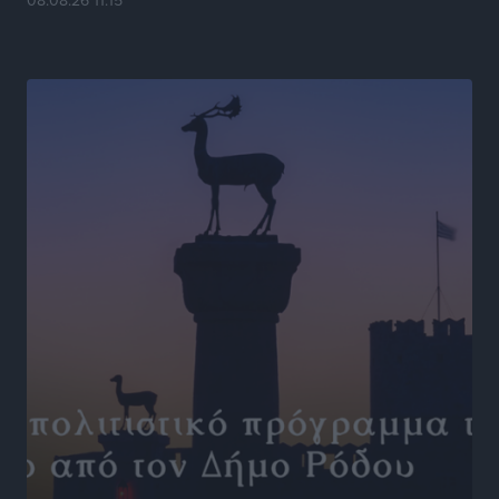
08.08.26 11:15
«Γιατί οι Τούρκοι συρρέουν στα ελληνικά νησιά»:
Τουρκική εφημερίδα εξηγεί τους λόγους που οι
γείτονες προτιμούν την Ελλάδα για διακοπές
Τοπικές Ειδήσεις
•
πριν 17 ώρες
«Μουσικό Ταξίδι στο Αιγαίο»: Η Ρόδος έγραψε μια
νέα σελίδα στον πολιτισμό
Πολιτιστικά
•
πριν 18 ώρες
Άμεσα μέτρα για την ενίσχυση του Νοσοκομείου
Ρόδου και αντιμετώπιση των ελλείψεων προσωπικού
ανακοίνωσε ο Άδωνις Γεωργιάδης
Τοπικές Ειδήσεις
•
πριν 18 ώρες
Iατρικός Σύλλογος Ροδου προς Α. Γεωργιάδη:
Στρατηγικές Προτάσεις για την Ενίσχυση της
Δημόσιας Υγείας στη Νησιωτική Ελλάδα και στα