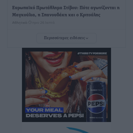
Ευρωπαϊκό Πρωτάθλημα Στίβου: Πότε αγωνίζονται η
Μαγκούλια, η Σπανουδάκη και ο Κριτούλης
Αθλητικά
•
πριν 26 λεπτά
Περισσότερες ειδήσεις
Εθνική Παίδων: Ο Χριστοδούλου και η καλύτερη
φουρνιά των τελευταίων ετών
Αθλητικά
•
πριν 28 λεπτά
Διαγόρας: Ανανέωσε ο Μιχάλης Χατζηγεωργίου
Αθλητικά
•
πριν 30 λεπτά
ΔΕΑΣ Δάφνη Ρόδου: Η Ευαγγελία Τετράδη στο
τεχνικό επιτελείο
Αθλητικά
•
πριν 31 λεπτά
Γ.Σ. Διαγόρας: Το οργανόγραμμα των Ακαδημιών
Αθλητικά
•
πριν 33 λεπτά