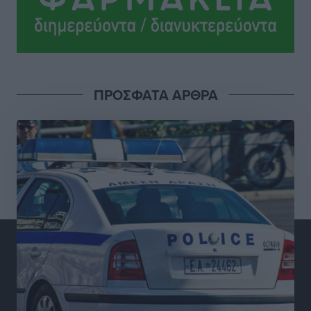
Βέλγοι τουρίστες: Στα 547,9 εκατ. ευρώ οι εισπράξεις
για την Ελλάδα
Ειδήσεις
•
πριν 2 ώρες
Οι κανόνες για τουριστική ανάπτυξη –
ΠΡΟΣΦΑΤΑ ΑΡΘΡΑ
Κατηγοριοποιήσεις, ρυθμίσεις και όρια
Τοπικές Ειδήσεις
•
πριν 2 ώρες
Η Τουρκία «γκριζάρει» ξανά το Αιγαίο και προκαλεί
με αφορμή το Ειδικό Χωροταξικό Πλαίσιο για τον
Τουρισμό
Τοπικές Ειδήσεις
•
πριν 2 ώρες
Νέα εποχή για το Νοσοκομείο Ρόδου: Έργα υποδομής,
ακτινοθεραπευτικό κέντρο και νέα μέτρα για τη
στελέχωση
Τοπικές Ειδήσεις
•
πριν 3 ώρες