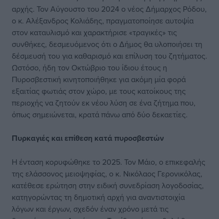
αρχής. Τον Αύγουστο του 2024 ο νέος Δήμαρχος Ρόδου,
ο κ. Αλέξανδρος Κολιάδης, πραγματοποίησε αυτοψία
στον καταυλισμό και χαρακτήρισε «τραγικές» τις
συνθήκες, δεσμευόμενος ότι ο Δήμος θα υλοποιήσει τη
δέσμευσή του για καθαρισμό και επίλυση του ζητήματος.
Ωστόσο, ήδη τον Οκτώβριο του ίδιου έτους η
Πυροσβεστική κινητοποιήθηκε για ακόμη μία φορά
εξαιτίας φωτιάς στον χώρο, με τους κατοίκους της
περιοχής να ζητούν εκ νέου λύση σε ένα ζήτημα που,
όπως σημειώνεται, κρατά πάνω από δύο δεκαετίες.
Πυρκαγιές και επίθεση κατά πυροσβεστών
Η ένταση κορυφώθηκε το 2025. Τον Μάιο, ο επικεφαλής
της ελάσσονος μειοψηφίας, ο κ. Νικόλαος Γερονικόλας,
κατέθεσε ερώτηση στην ειδική συνεδρίαση λογοδοσίας,
κατηγορώντας τη δημοτική αρχή για αναντιστοιχία
λόγων και έργων, σχεδόν έναν χρόνο μετά τις