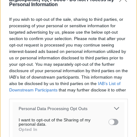
Personal Information
Προσθέστε ένα σχόλιο
If you wish to opt-out of the sale, sharing to third parties, or
processing of your personal or sensitive information for
Το E-mail δεν θα δημοσιευτεί.
targeted advertising by us, please use the below opt-out
Πρέπει να συμπληρωθούν όλα τα πεδία για την
section to confirm your selection. Please note that after your
υποβολή του σχολίου.
opt-out request is processed you may continue seeing
interest-based ads based on personal information utilized by
Όνοματεπώνυμο
Email
us or personal information disclosed to third parties prior to
your opt-out. You may separately opt-out of the further
disclosure of your personal information by third parties on the
IAB’s list of downstream participants. This information may
also be disclosed by us to third parties on the
IAB’s List of
Φύλαξε τα στοιχεία μου για την επόμενη φορά.
Downstream Participants
that may further disclose it to other
third parties.
Personal Data Processing Opt Outs
I want to opt-out of the Sharing of my
personal data.
Opted In