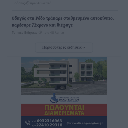
Ειδήσεις
•
πριν 40 λεπτά
Οδηγός στη Ρόδο τράκαρε σταθμευμένο αυτοκίνητο,
παρέσυρε 72χρονο και διέφυγε
Τοπικές Ειδήσεις
•
πριν 48 λεπτά
Περισσότερες ειδήσεις
Το νέο Ειδικό Χωροταξικό για τον Τουρισμό
ξανασχεδιάζει τον επενδυτικό χάρτη της Ρόδου
Τοπικές Ειδήσεις
•
πριν 2 ώρες
Γιάννης Βασιλάκης: «Η Πρωτοβάθμια Φροντίδα
Υγείας πρέπει να φτάνει σε κάθε γωνιά – Ενισχύουμε
τις δομές, δεν τις αποδυναμώνουμε»
Συνεντεύξεις
•
πριν 2 ώρες
Ιδρυμα Ωνάση: Το όραμα πίσω από τα δύο νέα
σχολεία της Ρόδου
Συνεντεύξεις
•
πριν 2 ώρες