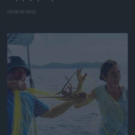
αγωνιστικών της κανονικής περιόδου
09.08.26 09:52
Αθλητικά
•
πριν 21 ώρες
Συνελήφθησαν δύο άτομα στην Κάρπαθο για άγρα
πελατών
Τοπικές Ειδήσεις
•
πριν 22 ώρες
Χωρίς υποχρεωτική παρουσία μικρών στη 12άδα
Αθλητικά
•
πριν 22 ώρες
Ο Πελεκάνος, οι ανεμογεννήτριες και μια κοινότητα
που κανείς δεν ρώτησε
Δημο-Κρίσεις
•
πριν 22 ώρες
Η Ρόδος περιμένει και οι θεσμοί της λογομαχούν
Δημο-Κρίσεις
•
πριν 22 ώρες