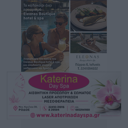
Μιχάλης Χουρδάκης: «Η χώρα χρειάζεται μια
αξιόπιστη εναλλακτική κυβερνητική πρόταση»
Συνεντεύξεις
•
πριν 2 ώρες
Σεβ. Μητροπολίτης Ρόδου κ. Κύριλλος: «Ο Αύγουστος
είναι ο μήνας της Παναγίας και η Θεία Λειτουργία η
καρδιά της ζωής της Εκκλησίας»
Συνεντεύξεις
•
πριν 2 ώρες
Πρέσβης της Βραζιλίας: «Η Ελλάδα και η Βραζιλία
έχουν τεράστιες ευκαιρίες συνεργασίας – Η Ρόδος
μπορεί να διαδραματίσει σημαντικό ρόλο»
Συνεντεύξεις
•
πριν 2 ώρες
Τσαμπίκα Διαμαντή: Η Ρόδος δεν μπορεί να σχεδιάζει
το μέλλον της μέσα στην αβεβαιότητα