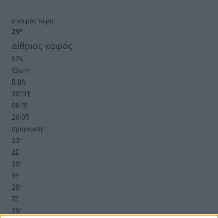
o καιρός τώρα:
29
°
αίθριος καιρός
57
%
13
km/h
Β-ΒΑ
30
31
°/
°
06:19
20:05
πρόγνωση:
33
°
ΔΕ
30
°
ΤΡ
28
°
ΤΕ
29
°