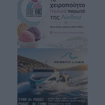
Iατρικός Σύλλογος Ροδου προς Α. Γεωργιάδη:
Στρατηγικές Προτάσεις για την Ενίσχυση της
Δημόσιας Υγείας στη Νησιωτική Ελλάδα και στα
Νοσοκομεία της Γ΄ Ζώνης
Τοπικές Ειδήσεις
•
πριν 14 ώρες
Πάνθηρες: Ξεκίνησαν αισιόδοξοι για την παρθενική
“πτήση” τους
Αθλητικά
•
πριν 15 ώρες
Άρης Αρχαγγέλου: Στο πλευρό του άτυχου Ιάκωβου
Θωμά
Αθλητικά
•
πριν 15 ώρες
Φοίβος: Η μεγάλη επιστροφή του Μπρένο Σαλβατιέρα
Αθλητικά
•
πριν 15 ώρες
Κλεάνθης: Έτοιμες οι κάρτες διαρκείας της νέας