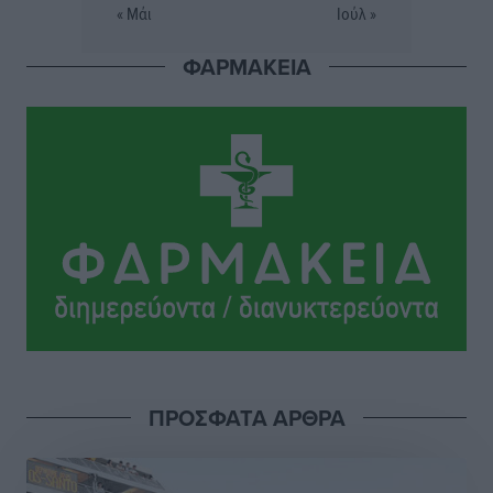
« Μάι
Ιούλ »
Σταυρός Καλυθιών: Απέκτησε την Φωτεινή Πιζάνια
ΦΑΡΜΑΚΕΙΑ
Αθλητικά
•
πριν 17 ώρες
Το Yucatan Show έρχεται στη Ρόδο με τον Frankie
Lluc
Πολιτιστικά
•
πριν 18 ώρες
Σι Τζέι Χάρις: «Να πανηγυρίσουμε πολλές νίκες μαζί»
Αθλητικά
•
πριν 18 ώρες
Ροδήλιος: Ο απολογισμός από το Πανελλήνιο
Πρωτάθλημα Πίστας
Αθλητικά
•
πριν 18 ώρες
ΠΡΟΣΦΑΤΑ ΑΡΘΡΑ
Διαγόρας: Μετεγγραφικό ντεμαράζ
Αθλητικά
•
πριν 18 ώρες