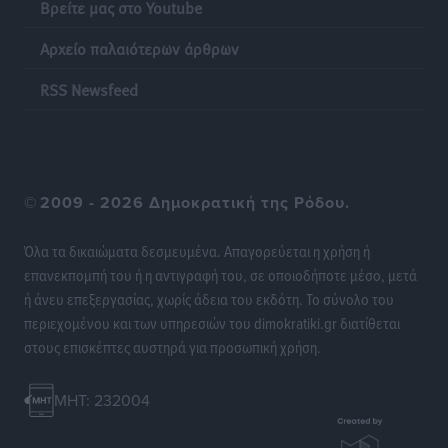
Βρείτε μας στο Youtube
Αρχείο παλαιότερων άρθρων
Η επόμενη παγκόσμια δύναμη στα υδροπλάνα μπορεί
να είναι η Ελλάδα
RSS Newsfeed
Ειδήσεις
•
πριν 22 ώρες
Στη Σύμη η Φαίη Σκορδά επισκέφθηκε την Ιερά Μονή
του Πανορμίτη
©
2009 - 2026 Δημοκρατική της Ρόδου.
Τοπικές Ειδήσεις
•
πριν 22 ώρες
Όλα τα δικαιώματα δεσμευμένα. Απαγορεύεται η χρήση ή
Σερβία: Ανακάμπτουν οι τουριστικές ροές προς την
επανεκπομπή του ή η αντιγραφή του, σε οποιοδήποτε μέσο, μετά
Ελλάδα
ή άνευ επεξεργασίας, χωρίς άδεια του εκδότη. Το σύνολο του
Ειδήσεις
•
πριν 22 ώρες
περιεχομένου και των υπηρεσιών του dimokratiki.gr διατίθεται
στους επισκέπτες αυστηρά για προσωπική χρήση.
Διακοπές στην Κάρπαθο για τον Γιώργο Γεραπετρίτη
Τοπικές Ειδήσεις
•
πριν 22 ώρες
MHT: 232004
Ρόδος: Τραυματίστηκε 53χρονος ναυτικός