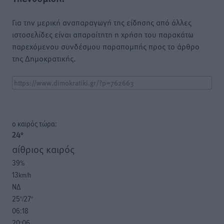
Για την μερική αναπαραγωγή της είδησης από άλλες
ιστοσελίδες είναι απαραίτητη η χρήση του παρακάτω
παρεχόμενου συνδέσμου παραπομπής προς το άρθρο
της Δημοκρατικής.
o καιρός τώρα:
24
°
αίθριος καιρός
39
%
13
km/h
ΝΔ
25
27
°/
°
06:18
20:06