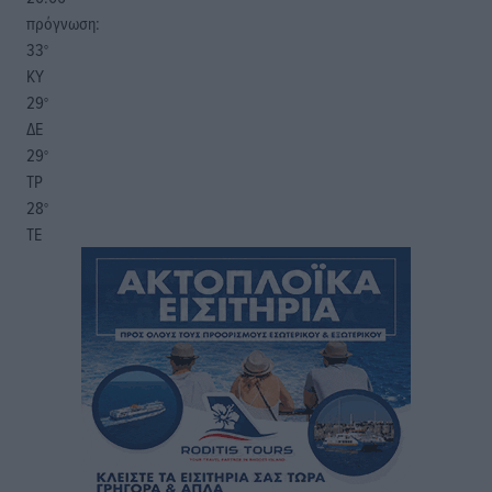
πρόγνωση:
33
°
ΚΥ
29
°
ΔΕ
29
°
ΤΡ
28
°
ΤΕ