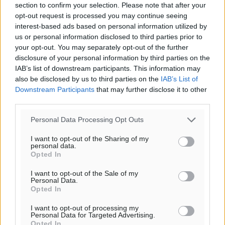
section to confirm your selection. Please note that after your
opt-out request is processed you may continue seeing
interest-based ads based on personal information utilized by
us or personal information disclosed to third parties prior to
Ροή ειδήσεων
your opt-out. You may separately opt-out of the further
disclosure of your personal information by third parties on the
IAB’s list of downstream participants. This information may
Τριήμερο εξόδου: Πάνω από 129.000 επιβάτες
also be disclosed by us to third parties on the
IAB’s List of
Downstream Participants
that may further disclose it to other
αναχωρούν από Πειραιά, Ραφήνα και Λαύριο
third parties.
Ειδήσεις
•
πριν 13 ώρες
Personal Data Processing Opt Outs
Τι αλλάζει το χωροταξικό στις τουριστικές επενδύσεις
I want to opt-out of the Sharing of my
Τοπικές Ειδήσεις
•
πριν 13 ώρες
personal data.
Opted In
ΥΠΑΑΤ: 12,5 εκατ. ευρώ στις 13 Περιφέρειες για μέτρα
I want to opt-out of the Sale of my
Personal Data.
βιοασφάλειας
Opted In
Τοπικές Ειδήσεις
•
πριν 13 ώρες
I want to opt-out of processing my
Personal Data for Targeted Advertising.
Ποιοι φοιτητές μπορούν να λάβουν ενίσχυση για
Opted In