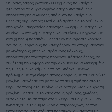
δημοσιογράφος ρωτάει: «Ο Γερμανός που παίρνει
φτηνότερα το συγκεκριμένο απορρυπαντικό, είναι
υποδεέστερης σύνθεσης από αυτό που παίρνει ο
Έλληνας ακριβότερο; Γιατί αυτό πρέπει να το δούμε», ο
υπουργός Επικρατείας απάντησε: «Ακριβώς. Μπορεί και
να είναι…Αυτό λέμε. Μπορεί και να είναι». Πληρώνουμε
κάτι (ή πολύ) παραπάνω, αλλά δεν πιανόμαστε κορόιδα
σαν τους Γερμανούς που αγοράζουν τα απορρυπαντικά
με λιγότερους μπλε και πράσινους κόκκους,
υποδιέστερης ποιότητας προϊόντα. Κάποιος άλλος, σε
συζήτηση που αφορούσε την ακρίβεια και συγκεκριμένα
τις τιμές των καυσίμων είπε ότι υπάρχει μεγάλο
πρόβλημα με την κίνηση στους δρόμους με τα 2 ευρώ τη
βενζίνη υπονόησε ότι με το να πέσει η τιμή της στο 1.5
ευρώ, τα πράγματα θα γίνουν χειρότερα. «Με 2 ευρώ τη
βενζίνη, βλέπουμε το χάος στους δρόμους, χιλιάδες
αυτοκίνητα. Αν τη πάμε στο 1,5 ευρώ τι θα γίνει;» Οσο
πλησιάζουμε την 9η Ιουνίου οι παραδοξολογίες που
εκτοξεύονται από στόματα πολιτικών αυξάνονται με