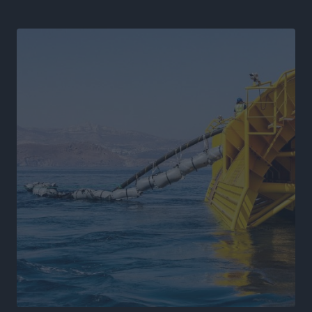
Αθλητικά
•
πριν 17 ώρες
Γ.Σ. Ηπιόνη: «Προπονητική ομάδα με εμπειρία,
επιστημονική γνώση και σύγχρονες μεθόδους»
Αθλητικά
•
πριν 17 ώρες
Α.Σ. Ρόδος: Ξανά στα «πράσινα» ο Νίκος Κοντίτσης
Αθλητικά
•
πριν 17 ώρες
Συναυλία Μάριου Φραγκούλη – Γιώργου Περρή στην
Κάσο
Πολιτιστικά
•
πριν 18 ώρες
Την άρση των εμποδίων για την άμεση λειτουργία του
βρεφονηπιακού σταθμού στην Κάσο, ζητά ο Μάνος
Κόνσολας
Τοπικές Ειδήσεις
•
πριν 18 ώρες