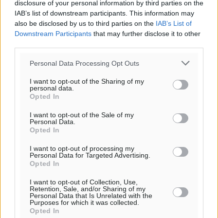
Πολιτιστικά
•
πριν 11 ώρες
disclosure of your personal information by third parties on the
IAB’s list of downstream participants. This information may
also be disclosed by us to third parties on the
IAB’s List of
Εγκρίθηκε η ηλεκτρική διασύνδεση Ρόδου και Κω
Downstream Participants
that may further disclose it to other
μέσω υποβρύχιων καλωδίων με την ηπειρωτική
third parties.
Ελλάδα
Τοπικές Ειδήσεις
•
πριν 12 ώρες
Personal Data Processing Opt Outs
I want to opt-out of the Sharing of my
personal data.
Νέο ανακαινισμένο δημοτικό τουριστικό γραφείο
Opted In
στην Πάτμο
Τοπικές Ειδήσεις
•
πριν 12 ώρες
I want to opt-out of the Sale of my
Personal Data.
Opted In
Οι συναντήσεις που είχε κατά την επίσκεψη του στη
I want to opt-out of processing my
Ρόδο ο Πρέσβης της Βραζιλίας στην Ελλάδα
Personal Data for Targeted Advertising.
Τοπικές Ειδήσεις
•
πριν 13 ώρες
Opted In
I want to opt-out of Collection, Use,
Retention, Sale, and/or Sharing of my
Γερμανική αγορά: Έλλειψη προσιτών ξενοδοχείων
Personal Data that Is Unrelated with the
απειλεί τη ζήτηση για πακέτα διακοπών – Στο
Purposes for which it was collected.
Opted In
επίκεντρο και η Ελλάδα