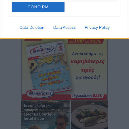
Ειδήσεις
•
πριν 13 ώρες
CONFIRM
Περισσότερες ειδήσεις
Νέο ξενοδοχείο στη Ρόδο για την H Hotels –
Χατζηλαζάρου – Προχωρά καινούργιο ξενοδοχείο
Data Deletion
Data Access
Privacy Policy
στην Κω
Τοπικές Ειδήσεις
•
πριν 13 ώρες
Αυτοκίνητο μπήκε παράνομα σε μονόδρομο στο
Μαστιχάρι – Αναποδογύρισε όχημα με μητέρα και
5χρονο παιδί
Τοπικές Ειδήσεις
•
πριν 13 ώρες
“Η Ευρώπη αντιμετώπιζε το προσφυγικό σαν ταινία
τρόμου” – Η συγκλονιστική μαρτυρία της Χαρούλας
Γιασιράνη στον RV για τα γεγονότα που οδήγησαν στο
Σύμφωνο της Λέρου
Τοπικές Ειδήσεις
•
πριν 13 ώρες