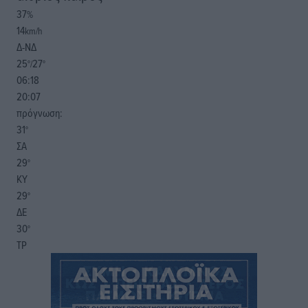
37
%
14
km/h
Δ-ΝΔ
25
27
°/
°
06:18
20:07
πρόγνωση:
31
°
ΣΑ
29
°
ΚΥ
29
°
ΔΕ
30
°
ΤΡ