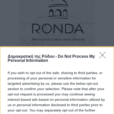
Δημοκρατική της Ρόδου -
Do Not Process My
Ροή ειδήσεων
Personal Information
If you wish to opt-out of the sale, sharing to third parties, or
Η Meridiam ξεκλειδώνει τις έρευνες βυθού στη
processing of your personal or sensitive information for
θαλάσσια περιοχή Κάσου και Καρπάθου
targeted advertising by us, please use the below opt-out
Τοπικές Ειδήσεις
•
πριν 10 ώρες
section to confirm your selection. Please note that after your
opt-out request is processed you may continue seeing
interest-based ads based on personal information utilized by
Παρουσίαση βιβλίου του Α. Χατζημιχαήλ – Τιμητική
us or personal information disclosed to third parties prior to
εκδήλωση για τους αυτοδιοικητικούς της Κω
your opt-out. You may separately opt-out of the further