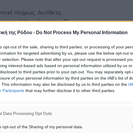
 ποτέ πλήρως. Αντίθετα,
χρονο ελληνικό κράτος. Οι
σωποι μηχανισμοί που
ική της Ρόδου -
Do Not Process My Personal Information
αλεία εξυπηρέτησης
ιοκρατία συγκρούεται
to opt-out of the sale, sharing to third parties, or processing of your per
formation for targeted advertising by us, please use the below opt-out s
εμπιστοσύνη των πολιτών
r selection. Please note that after your opt-out request is processed y
eing interest-based ads based on personal information utilized by us or
disclosed to third parties prior to your opt-out. You may separately opt-
losure of your personal information by third parties on the IAB’s list of
η αξιών και ιδεών. Σε
. This information may also be disclosed by us to third parties on the
IA
Participants
that may further disclose it to other third parties.
ά οράματα. Οι ιδεολογίες
ήσει τη δυναμική τους,
ικό ρεύμα που να εμπνέει
l Data Processing Opt Outs
ιορίζεται σε συνθήματα,
ές εντυπώσεις, χωρίς
o opt-out of the Sharing of my personal data.