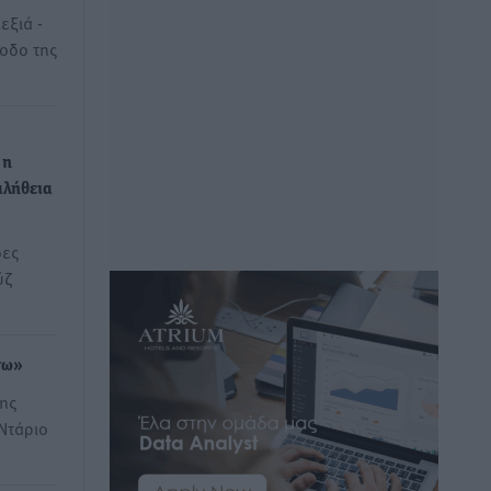
εξιά -
οδο της
 η
αλήθεια
δες
ύζ
νω»
της
Ντάριο