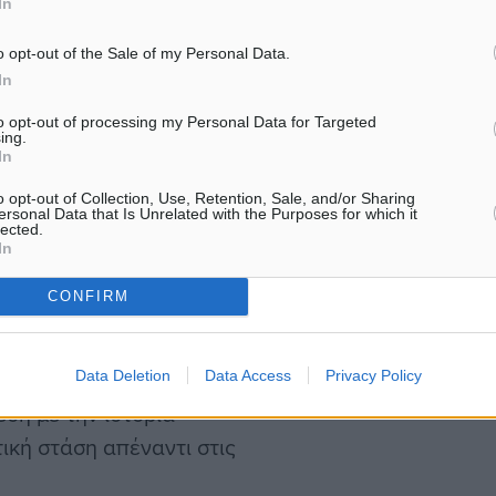
In
χώρας.
o opt-out of the Sale of my Personal Data.
αλλιεργήσει κριτική σκέψη
In
αι συχνά ως μέσο
to opt-out of processing my Personal Data for Targeted
ing.
ανόησης του κόσμου. Η
In
δεών δεν βρίσκονται στο
o opt-out of Collection, Use, Retention, Sale, and/or Sharing
ου συμβαίνει σε άλλες
ersonal Data that Is Unrelated with the Purposes for which it
lected.
In
CONFIRM
ές η ελληνική κοινωνία
δανικευμένη εικόνα του
 προτύπων. Αντί να
Data Deletion
Data Access
Privacy Policy
ση με την ιστορία
τική στάση απέναντι στις