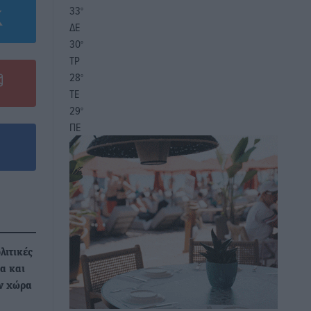
33
°
ΔΕ
30
°
ΤΡ
28
°
ΤΕ
29
°
ΠΕ
λιτικές
α και
ην χώρα