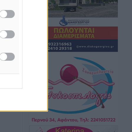
Τσαμπίκα Διαμαντή: Η Ρόδος δεν
μπορεί να σχεδιάζει το μέλλον της
μέσα στην αβεβαιότητα
Συνεντεύξεις
•
πριν 1 ώρα
Η υπογεννητικότητα βάζει λουκέτο σε
11 σχολεία Πρωτοβάθμιας στα
Δωδεκάνησα
Ρεπορτάζ
•
πριν 1 ώρα
Κ. Σπανός: Παρά την αυξημένη
τουριστική κίνηση, η αγορά της Ρόδου
κινείται κάτω από τις προσδοκίες
Ρεπορτάζ
•
πριν 1 ώρα
Ο λαγοκέφαλος βρήκε επιτέλους τιμή,
μένει να βρεθεί και σχέδιο