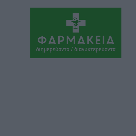
Καιρός «hot – dry – windy» τις
επόμενες 48 ώρες στη χώρα
Ειδήσεις
•
πριν 14 ώρες
Δύο σχολεία της Λέρου αλλάζουν όψη
με δωρεά αγάπης για τα παιδιά
Τοπικές Ειδήσεις
•
πριν 14 ώρες
Τουρισμός: Με θετικό πρόσημο έως
τώρα η χρονιά, παρά τα
σκαμπανεβάσματα
Ειδήσεις
•
πριν 14 ώρες
Χαρ. Ναβροζίδης στον RV «Σε τρία
χρόνια θα είμαστε η πιο ψηφιακή
Περιφέρεια της χώρας» Δημοπρατείται
το έργο ψηφιακού μετασχηματισμού