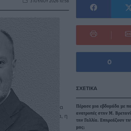
3 ΙΟΥΛΊΟΥ 2026 10:58
0
ναγέννηση θεωρείται η
ΣΧΕΤΙΚΆ
νεότερη εποχή. Ήταν η
ανακάλυψε ξανά την
 την τέχνη, τη φιλοσοφία
Πέρασε μια εβδομάδα με πο
ανατροπές στην Μ. Βρετανί
ρονου κόσμου. Η Ιταλία, η
την Γαλλία. Επηρεάζουν τ
α γνώρισαν μια βαθιά
μας;