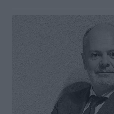
Όταν μιλάμε για την ευρωπαϊκή ιστορία, η Α
μεγάλη τομή ανάμεσα στον Μεσαίωνα και τη 
περίοδος κατά την οποία η Δυτική Ευρώπη 
κλασική αρχαιότητα, ανέπτυξε τις επιστήμες,
και σταδιακά οικοδόμησε τα θεμέλια του σύγχ
Γαλλία, οι Κάτω Χώρες και αργότερα η Αγγλί