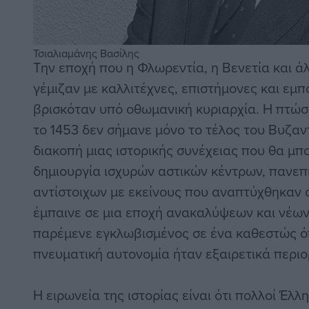
πνευματική και κοινωνική μεταμόρφωση. Η 
ακολούθησε αυτή τη διαδρομή.
Τσιαλιαμάνης Βασίλης
Την εποχή που η Φλωρεντία, η Βενετία και ά
γέμιζαν με καλλιτέχνες, επιστήμονες και εμ
βρισκόταν υπό οθωμανική κυριαρχία. Η πτώ
το 1453 δεν σήμανε μόνο το τέλος του Βυζαντ
διακοπή μιας ιστορικής συνέχειας που θα μπ
δημιουργία ισχυρών αστικών κέντρων, πανεπ
αντίστοιχων με εκείνους που αναπτύχθηκαν 
έμπαινε σε μια εποχή ανακαλύψεων και νέων
παρέμενε εγκλωβισμένος σε ένα καθεστώς όπ
πνευματική αυτονομία ήταν εξαιρετικά περιο
Η ειρωνεία της ιστορίας είναι ότι πολλοί Έλλ