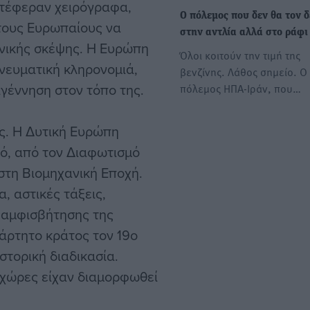
ετέφεραν χειρόγραφα,
Ο πόλεμος που δεν θα τον δ
τους Ευρωπαίους να
στην αντλία αλλά στο ράφι
ηνικής σκέψης. Η Ευρώπη
Όλοι κοιτούν την τιμή της
νευματική κληρονομιά,
βενζίνης. Λάθος σημείο. Ο
αγέννηση στον τόπο της.
πόλεμος ΗΠΑ-Ιράν, που…
ές. Η Δυτική Ευρώπη
ό, από τον Διαφωτισμό
στη Βιομηχανική Εποχή.
, αστικές τάξεις,
 αμφισβήτησης της
άρτητο κράτος τον 19ο
στορική διαδικασία.
 χώρες είχαν διαμορφωθεί