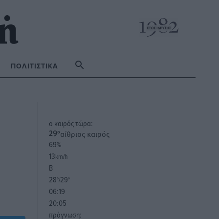
ΠΟΛΙΤΙΣΤΙΚΆ
o καιρός τώρα:
αίθριος καιρός
29
°
69
%
13
km/h
Β
28
29
°/
°
06:19
20:05
πρόγνωση: