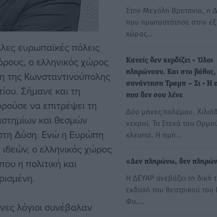
Ελλάδα όμως δεν
Στην Μεγάλη Βρετανία, η Δ
που πρωτοστάτησε στην έξ
χώρας…
λλες ευρωπαϊκές πόλεις
πόρους, ο ελληνικός χώρος
Κανείς δεν κερδίζει - Όλοι
πληρώνουν. Και στο βάθος,
ση της Κωνσταντινούπολης
συνάντηση Τραμπ – Σι - Η 
ίου. Σήμανε και τη
που δεν σου λένε
ορούσε να επιτρέψει τη
Δύο μήνες πολέμου. Χιλιά
ιστημίων και θεσμών
νεκροί. Τα Στενά του Ορμο
στη Δύση. Ενώ η Ευρώπη
κλειστά. Η τιμή…
 ιδεών, ο ελληνικός χώρος
ου η πολιτική και
«Δεν πληρώνω, δεν πληρώ
ρισμένη.
Η ΔΕΥΑΡ ανεβάζει τη δική 
εκδοχή του θεατρικού του 
Φο,…
ηνες λόγιοι συνέβαλαν