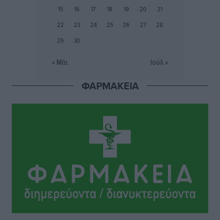
15
16
17
18
19
20
21
Συνελήφθη 37χρονη στη Ρόδο γιατί είχε αφήσει τα
22
23
24
25
26
27
28
τρία ανήλικα παιδιά της χωρίς επιτήρηση
29
30
Τοπικές Ειδήσεις
•
πριν 16 ώρες
« Μάι
Ιούλ »
Σταυρός Καλυθιών: Απέκτησε την Φωτεινή Πιζάνια
ΦΑΡΜΑΚΕΙΑ
Αθλητικά
•
πριν 17 ώρες
Το Yucatan Show έρχεται στη Ρόδο με τον Frankie
Lluc
Πολιτιστικά
•
πριν 18 ώρες
Σι Τζέι Χάρις: «Να πανηγυρίσουμε πολλές νίκες μαζί»
Αθλητικά
•
πριν 18 ώρες
Ροδήλιος: Ο απολογισμός από το Πανελλήνιο
Πρωτάθλημα Πίστας