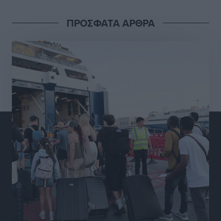
Αθλητικά
•
πριν 18 ώρες
ΠΡΟΣΦΑΤΑ ΑΡΘΡΑ
Διαγόρας: Μετεγγραφικό ντεμαράζ
Αθλητικά
•
πριν 18 ώρες
Γ.Σ. Διαγόρας: Εντατική προετοιμασία και επιστροφή
Ρίζου στις Ακαδημίες
Αθλητικά
•
πριν 18 ώρες
Εθνική Ανδρών: Ραντεβού στο Telekom Center Athens
Αθλητικά
•
πριν 18 ώρες
ΕΠΟ: Απέσυρε τη στήριξή της στην υποψηφιότητα
του Ινφαντίνο
Αθλητικά
•
πριν 18 ώρες
Φοίβος Κω: Το «ευχαριστώ» για το 9ο Kos 3X3