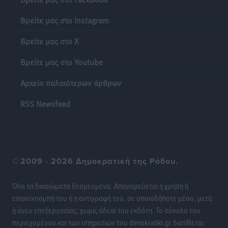
Ειδήσεις
•
πριν 22 ώρες
Βρείτε μας στο Instagram
Γονικές παροχές: Οι παγίδες στις μεταφορές
Βρείτε μας στο X
χρημάτων που μπορεί να κοστίσουν σε φόρο
Ειδήσεις
•
πριν 22 ώρες
Βρείτε μας στο Youtube
Αρχείο παλαιότερων άρθρων
Η επόμενη παγκόσμια δύναμη στα υδροπλάνα μπορεί
να είναι η Ελλάδα
RSS Newsfeed
Ειδήσεις
•
πριν 22 ώρες
Στη Σύμη η Φαίη Σκορδά επισκέφθηκε την Ιερά Μονή
του Πανορμίτη
©
2009 - 2026 Δημοκρατική της Ρόδου.
Τοπικές Ειδήσεις
•
πριν 22 ώρες
Όλα τα δικαιώματα δεσμευμένα. Απαγορεύεται η χρήση ή
Σερβία: Ανακάμπτουν οι τουριστικές ροές προς την
επανεκπομπή του ή η αντιγραφή του, σε οποιοδήποτε μέσο, μετά
Ελλάδα
ή άνευ επεξεργασίας, χωρίς άδεια του εκδότη. Το σύνολο του
Ειδήσεις
•
πριν 22 ώρες
περιεχομένου και των υπηρεσιών του dimokratiki.gr διατίθεται