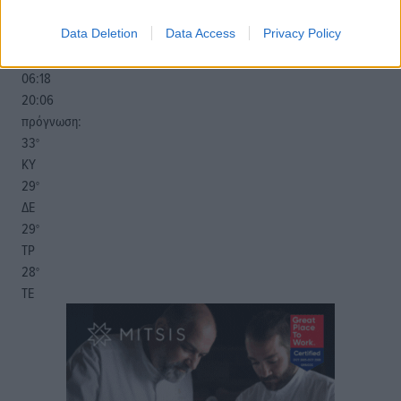
13
km/h
ΝΔ
Data Deletion
Data Access
Privacy Policy
25
27
°/
°
06:18
20:06
πρόγνωση:
33
°
ΚΥ
29
°
ΔΕ
29
°
ΤΡ
28
°
ΤΕ