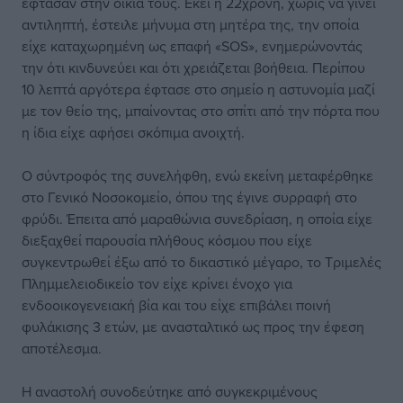
έφτασαν στην οικία τους. Εκεί η 22χρονη, χωρίς να γίνει
αντιληπτή, έστειλε μήνυμα στη μητέρα της, την οποία
είχε καταχωρημένη ως επαφή «SOS», ενημερώνοντάς
την ότι κινδυνεύει και ότι χρειάζεται βοήθεια. Περίπου
10 λεπτά αργότερα έφτασε στο σημείο η αστυνομία μαζί
με τον θείο της, μπαίνοντας στο σπίτι από την πόρτα που
η ίδια είχε αφήσει σκόπιμα ανοιχτή.
Ο σύντροφός της συνελήφθη, ενώ εκείνη μεταφέρθηκε
στο Γενικό Νοσοκομείο, όπου της έγινε συρραφή στο
φρύδι. Έπειτα από μαραθώνια συνεδρίαση, η οποία είχε
διεξαχθεί παρουσία πλήθους κόσμου που είχε
συγκεντρωθεί έξω από το δικαστικό μέγαρο, το Τριμελές
Πλημμελειοδικείο τον είχε κρίνει ένοχο για
ενδοοικογενειακή βία και του είχε επιβάλει ποινή
φυλάκισης 3 ετών, με ανασταλτικό ως προς την έφεση
αποτέλεσμα.
Η αναστολή συνοδεύτηκε από συγκεκριμένους