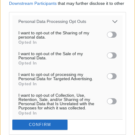
Downstream Participants
that may further disclose it to other
third parties.
Personal Data Processing Opt Outs
Υπενθύμιση:
I want to opt-out of the Sharing of my
personal data.
Opted In
Για την μερική αναπαραγωγή της είδησης από άλλες
I want to opt-out of the Sale of my
ιστοσελίδες είναι απαραίτητη η χρήση του παρακάτω
Personal Data.
παρεχόμενου συνδέσμου παραπομπής προς το άρθρο
Opted In
της Δημοκρατικής.
I want to opt-out of processing my
Personal Data for Targeted Advertising.
Opted In
I want to opt-out of Collection, Use,
Retention, Sale, and/or Sharing of my
Personal Data that Is Unrelated with the
Purposes for which it was collected.
o καιρός τώρα:
Opted In
24
°
αίθριος καιρός
CONFIRM
39
%