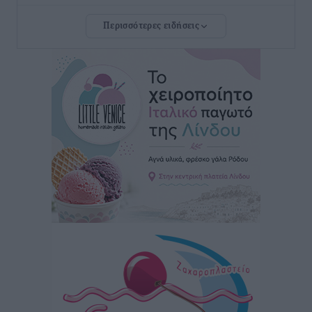
Ρόδου και αντιμετώπιση των ελλείψεων προσωπικού
Περισσότερες ειδήσεις
ανακοίνωσε ο Άδωνις Γεωργιάδης
Τοπικές Ειδήσεις
•
πριν 14 ώρες
Iατρικός Σύλλογος Ροδου προς Α. Γεωργιάδη:
Στρατηγικές Προτάσεις για την Ενίσχυση της
Δημόσιας Υγείας στη Νησιωτική Ελλάδα και στα
Νοσοκομεία της Γ΄ Ζώνης
Τοπικές Ειδήσεις
•
πριν 14 ώρες
Πάνθηρες: Ξεκίνησαν αισιόδοξοι για την παρθενική
“πτήση” τους
Αθλητικά
•
πριν 14 ώρες
Άρης Αρχαγγέλου: Στο πλευρό του άτυχου Ιάκωβου
Θωμά
Αθλητικά
•
πριν 14 ώρες