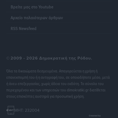
Βρείτε μας στο Youtube
Ακρίβεια: Σημαντικές οι διατακτικές σίτισης για 3
στους 4 εργαζομένους
Αρχείο παλαιότερων άρθρων
Ειδήσεις
•
πριν 18 ώρες
RSS Newsfeed
Κινητοποίηση της Πυροσβεστικής στην Κάρπαθο, για
τη φωτιά στην περιοχή Σάνταλο
Τοπικές Ειδήσεις
•
πριν 18 ώρες
©
2009 - 2026 Δημοκρατική της Ρόδου.
Η Ρόδος μπαίνει στη διεκδίκηση για τη Μεσογειακή
Πρωτεύουσα Πολιτισμού και Διαλόγου 2028
Όλα τα δικαιώματα δεσμευμένα. Απαγορεύεται η χρήση ή
Τοπικές Ειδήσεις
•
πριν 18 ώρες
επανεκπομπή του ή η αντιγραφή του, σε οποιοδήποτε μέσο, μετά
ή άνευ επεξεργασίας, χωρίς άδεια του εκδότη. Το σύνολο του
περιεχομένου και των υπηρεσιών του dimokratiki.gr διατίθεται
Σύμη: Στον 8ο αγνοούμενο Γερμανό τουρίστα ανήκει η
στους επισκέπτες αυστηρά για προσωπική χρήση.
σορός που εντοπίστηκε
Τοπικές Ειδήσεις
•
πριν 18 ώρες
MHT: 232004
Η σιωπηρή παράταση του Ταμείου Ανάκαμψης για