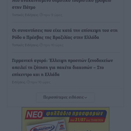
Νέο ανακαινισμένο δημοτικό τουριστικό γραφείο
στην Πάτμο
Τοπικές Ειδήσεις
•
πριν 9 ώρες
Οι συναντήσεις που είχε κατά την επίσκεψη του στη
Ρόδο ο Πρέσβης της Βραζιλίας στην Ελλάδα
Τοπικές Ειδήσεις
•
πριν 10 ώρες
Γερμανική αγορά: Έλλειψη προσιτών ξενοδοχείων
απειλεί τη ζήτηση για πακέτα διακοπών – Στο
επίκεντρο και η Ελλάδα
Ειδήσεις
•
πριν 10 ώρες
Περισσότερες ειδήσεις
Νέο ξενοδοχείο στη Ρόδο για την H Hotels –
Χατζηλαζάρου – Προχωρά καινούργιο ξενοδοχείο
στην Κω
Τοπικές Ειδήσεις
•
πριν 10 ώρες