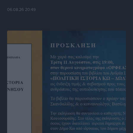
Στίβος: Οι βαθμολογίες των συλλόγων της
06.08.26 20:49
Δωδεκανήσου
Αθλητικά
•
πριν 14 ώρες
Νέες ταυτότητες: Ποιοι πρέπει να τις αλλάξουν άμεσα
και ποιοι όχι
Ειδήσεις
•
πριν 14 ώρες
Στον Ιπποκράτη η Μαρία Βλάχου
Αθλητικά
•
πριν 14 ώρες
Οικονομική ενίσχυση για συντήρηση στο κλειστό της
Καρπάθου
Αθλητικά
•
πριν 14 ώρες
Στάθης Αντωνάς: Ένα βήμα πριν από επαγγελματικό
συμβόλαιο πυγμαχίας με MTGP και BXGP για Ευρώπη