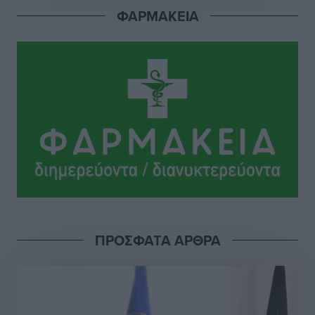
Αθλητικά
•
πριν 11 ώρες
ΦΑΡΜΑΚΕΙΑ
Ιππότες: Με το βλέμμα στραμμένο στο μέλλον
Αθλητικά
•
πριν 11 ώρες
ΠΑΜΕ ΣΤΟΙΧΗΜΑ: Περισσότερα από 95 εκατομμύρια
ευρώ σε κέρδη μοίρασε τον Ιούλιο
Αθλητικά
•
πριν 11 ώρες
Ολοκλήρωση του έργου αναβάθμισης των
υποδομών του Νεστορίδειου Μελάθρου
Τοπικές Ειδήσεις
•
πριν 11 ώρες
ΠΡΟΣΦΑΤΑ ΑΡΘΡΑ
Γ.Σ. Διαγόρας: Στα «κυανέρυθρα» ο Janni Pembe
Αθλητικά
•
πριν 13 ώρες
Σύλληψη 21χρονου για ναρκωτικά στη Ρόδο