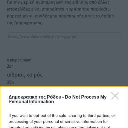
Για την μερική αναπαραγωγή της είδησης από άλλες
ιστοσελίδες είναι απαραίτητη η χρήση του παρακάτω
παρεχόμενου συνδέσμου παραπομπής προς το άρθρο
της Δημοκρατικής.
o καιρός τώρα:
25
°
αίθριος καιρός
35
%
18
km/h
Δ-ΝΔ
Δημοκρατική της Ρόδου -
Do Not Process My
Personal Information
25
26
°/
°
06:18
If you wish to opt-out of the sale, sharing to third parties, or
20:07
processing of your personal or sensitive information for
πρόγνωση:
targeted advertising by us, please use the below opt-out