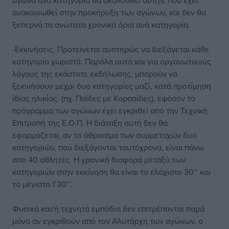
αγώνα ανά κατηγορία θα ακολουθεί αυτήν, που έχει
ανακοινωθεί στην προκήρυξη των αγώνων, και δεν θα
ξεπερνά τα ανώτατα χρονικά όρια ανά κατηγορία.
-Εκκινήσεις. Προτείνεται αυστηρώς να διεξάγεται κάθε
κατηγορία χωριστά. Παρόλα αυτά και για οργανωτικούς
λόγους της εκάστοτε εκδήλωσης, μπορούν να
ξεκινήσουν μέχρι δυο κατηγορίες μαζί, κατά προτίμηση
ίδιας ηλικίας. (πχ. Παίδες με Κορασίδες), εφόσον το
πρόγραμμα των αγώνων έχει εγκριθεί από την Τεχνική
Επιτροπή της Ε.Ο.Π. Η διάταξη αυτή δεν θα
εφαρμόζεται, αν το άθροισμα των συμμετοχών δυο
κατηγοριών, που διεξάγονται ταυτόχρονα, είναι πάνω
από 40 αθλητές. Η χρονική διαφορά μεταξύ των
κατηγοριών στην εκκίνηση θα είναι το ελάχιστο 30’’ και
το μέγιστο 1’30’’.
Φυσικά και/ή τεχνητά εμπόδια δεν επιτρέπονται παρά
μόνο αν εγκριθούν από τον Αλυτάρχη των αγώνων, ο