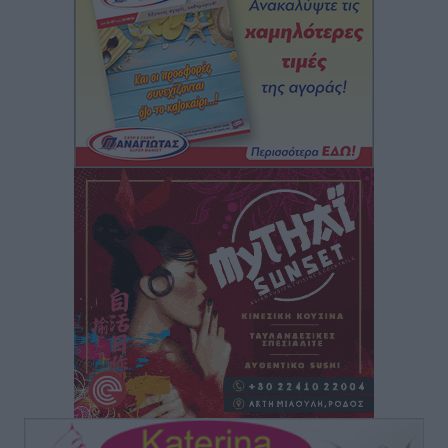
Αυτοκίνητο μπήκε παράνομα σε μονόδρομο στο
Μαστιχάρι – Αναποδογύρισε όχημα με μητέρα και
5χρονο παιδί
Τοπικές Ειδήσεις
•
πριν 10 ώρες
“Η Ευρώπη αντιμετώπιζε το προσφυγικό σαν ταινία
τρόμου” – Η συγκλονιστική μαρτυρία της Χαρούλας
Γιασιράνη στον RV για τα γεγονότα που οδήγησαν στο
Σύμφωνο της Λέρου
Τοπικές Ειδήσεις
•
πριν 10 ώρες
Συναυλία με τον Γιάννη Κότσιρα στις 21 Αυγούστου
Πολιτιστικά
•
πριν 10 ώρες
Έκτακτη συνεδρίαση της Δημοτικής Επιτροπής Ρόδου
αύριο Παρασκευή 7 Αυγούστου
Τοπικές Ειδήσεις
•
πριν 10 ώρες