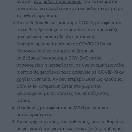
ανάγκη,
ένα μέλος προσωπικού
του καταλύματος
συνιστάται να ασχολείται κατά αποκλειστικότητα με
το πιθανό κρούσμα.
Αν επιβεβαιωθεί ως κρούσμα COVID, μεταφέρεται
στο ειδικό ξενοδοχείο καραντίνας αν παρουσιάζει
ήπια κλινική εικόνα (βλ.
Αντιμετώπιση
Επιβεβαιωμένου Κρούσματος COVID-19 Εκτός
Νοσοκομείου
) και αντιμετωπίζεται ως
επιβεβαιωμένο κρούσμα COVID-19 εκτός
νοσοκομείου ή μεταφέρεται σε υγειονομική μονάδα
η οποία θα φιλοξενεί τους ασθενείς με COVID-19 αν
χρήζει νοσηλεία. Αν δεν επιβεβαιωθεί ως κρούσμα
COVID-19, αντιμετωπίζεται στο χώρο του
ξενοδοχείου με τις οδηγίες του εξετάζοντος
ιατρού.
Ο ασθενής μεταφέρεται με ΜΑΠ με ιδιωτικό
μεταφορικό μέσο.
Αν υπάρχει συνοδός του ασθενούς, που επιθυμεί να
μείνει κοντά του για να τον φροντίζει (π.χ. σύζυγος),