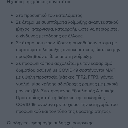
Η χρήση της μάσκας συνιστάται:
Στο προσωπικό του καταλύματος
Σε άτομα με συμπτώματα λοίμωξης αναπνευστικού
(βήχας, φτέρνισμα, καταρροή), ώστε να περιοριστεί
ο κίνδυνος μετάδοσης σε άλλους.
Σε άτομα που φροντίζουν ή συνοδεύουν άτομα με
συμπτώματα λοίμωξης αναπνευστικού, ώστε να μην
προσβληθούν οι ίδιοι από τη λοίμωξη.
Σε προσωπικό που ασχολείται με τον καθαρισμό
δωματίου ασθενή με COVID-19 συστήνονται ΜΑΠ
με υψηλή προστασία (μάσκες FFP2, FFP3, γάντια,
γυαλιά, μίας χρήσης αδιάβροχες ρόμπες με μακριά
μανίκια) (βλ.
Συστηνόμενος Εξοπλισμός Ατομικής
Προστασίας κατά τη διάρκεια της πανδημίας
COVID-19, ανάλογα με το χώρο, την κατηγορία του
προσωπικού και τον τύπο της δραστηριότητας
).
Οι
οδηγίες εφαρμογής απλής χειρουργικής