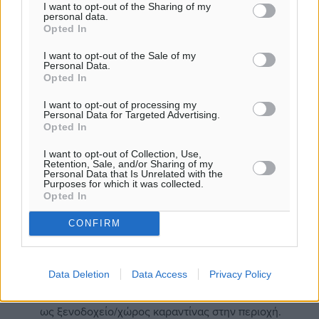
Άτομο που παρέμεινε σε κλειστό χώρο με ασθενή
I want to opt-out of the Sharing of my
personal data.
με COVID-19 σε απόσταση < 2 μέτρα και για ≥ 15
Opted In
λεπτά
I want to opt-out of the Sale of my
Συνταξιδιώτης στο ίδιο αεροσκάφος, ο οποίος
Personal Data.
καθόταν σε απόσταση δύο σειρών θέσεων (προς
Opted In
κάθε κατεύθυνση) από τον ασθενή με λοίμωξη
I want to opt-out of processing my
COVID-19 , άτομα που ταξίδευαν μαζί ή φρόντισαν
Personal Data for Targeted Advertising.
τον ασθενή και μέλη του πληρώματος που
Opted In
εξυπηρέτησαν το συγκεκριμένο τμήμα του
I want to opt-out of Collection, Use,
αεροσκάφους όπου καθόταν ο ασθενής.
Retention, Sale, and/or Sharing of my
Personal Data that Is Unrelated with the
Purposes for which it was collected.
Διαχείριση στενών επαφών κρούσματος
COVID
-19
Opted In
Αν ένας επισκέπτης ή υπάλληλος του ξενοδοχείου
CONFIRM
αξιολογηθεί ως στενή επαφή με επιβεβαιωμένο
κρούσμα
COVID
-19 συστήνονται τα εξής:
Data Deletion
Data Access
Privacy Policy
Απομόνωση σε τουριστικό κατάλυμα που ορίστηκε
ως ξενοδοχείο/χώρος καραντίνας στην περιοχή.