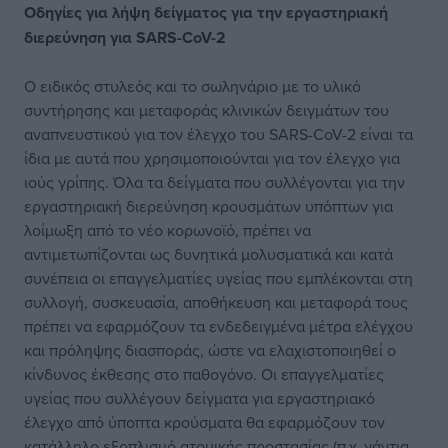
Οδηγίες για λήψη δείγματος
για την εργαστηριακή
διερεύνηση για SARS-CoV-2
Ο ειδικός στυλεός και το σωληνάριο με το υλικό
συντήρησης και μεταφοράς κλινικών δειγμάτων του
αναπνευστικού για τον έλεγχο του SARS-CoV-2 είναι τα
ίδια με αυτά που χρησιμοποιούνται για τον έλεγχο για
ιούς γρίπης. Όλα τα δείγματα που συλλέγονται για την
εργαστηριακή διερεύνηση κρουσμάτων υπόπτων για
λοίμωξη από το νέο κορωνοϊό, πρέπει να
αντιμετωπίζονται ως δυνητικά μολυσματικά και κατά
συνέπεια οι επαγγελματίες υγείας που εμπλέκονται στη
συλλογή, συσκευασία, αποθήκευση και μεταφορά τους
πρέπει να εφαρμόζουν τα ενδεδειγμένα μέτρα ελέγχου
και πρόληψης διασποράς, ώστε να ελαχιστοποιηθεί ο
κίνδυνος έκθεσης στο παθογόνο. Οι επαγγελματίες
υγείας που συλλέγουν δείγματα για εργαστηριακό
έλεγχο από ύποπτα κρούσματα θα εφαρμόζουν τον
κατάλληλο εξοπλισμό ατομικής προστασίας (π.χ. γάντια,