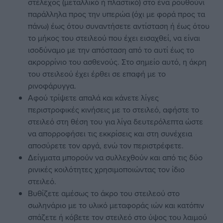
στέλεχος (μεταλλικό ή πλαστικό) στο ένα ρουθούνι
παράλληλα προς την υπερώα (όχι με φορά προς τα
πάνω) έως ότου συναντήσετε αντίσταση ή έως ότου
το μήκος του στειλεού που έχει εισαχθεί, να είναι
ισοδύναμο με την απόσταση από το αυτί έως το
ακρορρίνιο του ασθενούς. Στο σημείο αυτό, η άκρη
του στειλεού έχει έρθει σε επαφή με το
ρινοφάρυγγα.
Αφού τρίψετε απαλά και κάνετε λίγες
περιστροφικές κινήσεις με το στειλεό, αφήστε το
στειλεό στη θέση του για λίγα δευτερόλεπτα ώστε
να απορροφήσει τις εκκρίσεις και στη συνέχεια
αποσύρετε τον αργά, ενώ τον περιστρέφετε.
Δείγματα μπορούν να συλλεχθούν και από τις δύο
ρινικές κοιλότητες χρησιμοποιώντας τον ίδιο
στειλεό.
Βυθίζετε αμέσως το άκρο του στειλεού στο
σωληνάριο με το υλικό μεταφοράς ιών και κατόπιν
σπάζετε ή κόβετε τον στειλεό στο ύψος του λαιμού