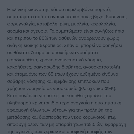
Η κλινική εικόνα της νόσου περιλαμβάνει πυρετό,
συμπτώματα από το αναπνευστικό όπως βήχα, δύσπνοια,
φαρυγγαλγία, καταβολή, ρίγη, μυαλγία, κεφαλαλγία,
αοσμία και αγευσία. Τα συμπτώματα είναι συνήθως ήπια
και περίπου το 80% των ασθενών αναρρώνουν χωρίς
ανάγκη ειδικής θεραπείας. Σπάνια, μπορεί να οδηγήσει
σε θάνατο. Άτομα με υποκείμενα νοσήματα
(καρδιοπάθεια, χρόνιο αναπνευστικό νόσημα,
κακοήθειες, σακχαρώδης διαβήτης, ανοσοκαταστολή)
και άτομα άνω των 65 ετών έχουν αυξημένο κίνδυνο
σοβαρής νόσησης και εμφάνισης επιπλοκών που
χρήζουν νοσηλεία σε νοσοκομείο (βλ. σχετικό
ΦΕΚ
).
Κατά συνέπεια για αυτές τις ευπαθείς ομάδες του
πληθυσμού κρίνεται ιδιαίτερα αναγκαία η συστηματική
εφαρμογή όλων των μέτρων για την πρόληψη της
μετάδοσης και διασποράς του νέου κορωνοϊού (π.χ.
αποφυγή όλων των μη απαραίτητων ταξιδιών, εφαρμογή
της υγιεινής των χεριών και αποφυγή επαφής των