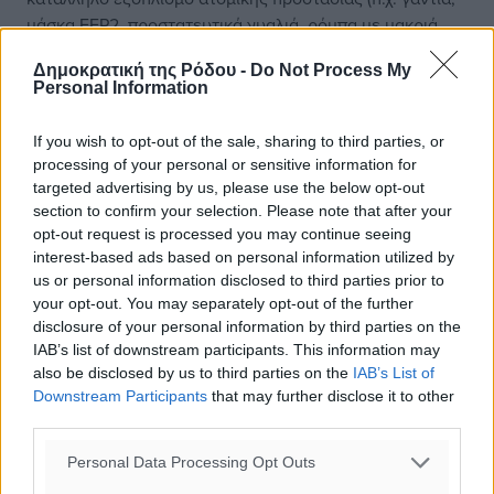
μάσκα FFP2, προστατευτικά γυαλιά, ρόμπα με μακριά
μανίκια) (βλ.
Οδηγίες για την εργαστηριακή διερεύνηση
Δημοκρατική της Ρόδου -
Do Not Process My
για το νέο κορωνοϊό
Personal Information
SARS-CoV-2) [
Παράρτημα 5
].
If you wish to opt-out of the sale, sharing to third parties, or
processing of your personal or sensitive information for
Πώς ορίζεται η στενή επαφή (υψηλός κίνδυνος
targeted advertising by us, please use the below opt-out
έκθεσης) με κρούσμα COVID-19 σε ξενοδοχείο;
section to confirm your selection. Please note that after your
opt-out request is processed you may continue seeing
interest-based ads based on personal information utilized by
Άτομο που είχε άμεση σωματική επαφή με ασθενή
us or personal information disclosed to third parties prior to
με COVID-19 (π.χ. χειραψία)
your opt-out. You may separately opt-out of the further
Άτομο με απροφύλακτη επαφή με μολυσματικές
disclosure of your personal information by third parties on the
εκκρίσεις ασθενή με COVID-19
IAB’s list of downstream participants. This information may
Άτομο που είχε επαφή με άτομο στο ίδιο δωμάτιο με
also be disclosed by us to third parties on the
IAB’s List of
το ύποπτο κρούσμα
Downstream Participants
that may further disclose it to other
third parties.
Άτομο που είχε επαφή «πρόσωπο με πρόσωπο» με
ασθενή με COVID-19 σε απόσταση < 2 μέτρα και για
Personal Data Processing Opt Outs
≥ 15 λεπτά