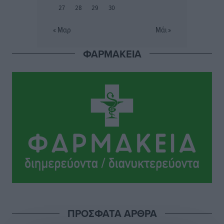
τρία ανήλικα παιδιά της χωρίς επιτήρηση
27
28
29
30
Τοπικές Ειδήσεις
•
πριν 13 ώρες
« Μαρ
Μάι »
Σταυρός Καλυθιών: Απέκτησε την Φωτεινή Πιζάνια
ΦΑΡΜΑΚΕΙΑ
Αθλητικά
•
πριν 14 ώρες
Το Yucatan Show έρχεται στη Ρόδο με τον Frankie
Lluc
Πολιτιστικά
•
πριν 14 ώρες
Σι Τζέι Χάρις: «Να πανηγυρίσουμε πολλές νίκες μαζί»
Αθλητικά
•
πριν 14 ώρες
Ροδήλιος: Ο απολογισμός από το Πανελλήνιο
Πρωτάθλημα Πίστας
Αθλητικά
•
πριν 14 ώρες
ΠΡΟΣΦΑΤΑ ΑΡΘΡΑ
Διαγόρας: Μετεγγραφικό ντεμαράζ