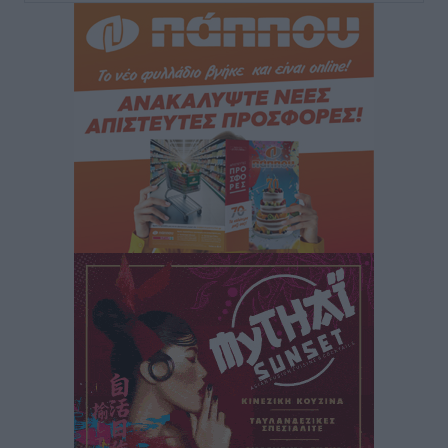
Iατρικός Σύλλογος Ροδου προς Α. Γεωργιάδη:
Στρατηγικές Προτάσεις για την Ενίσχυση της
Δημόσιας Υγείας στη Νησιωτική Ελλάδα και στα
Νοσοκομεία της Γ΄ Ζώνης
Τοπικές Ειδήσεις
•
πριν 11 ώρες
Πάνθηρες: Ξεκίνησαν αισιόδοξοι για την παρθενική
“πτήση” τους
Αθλητικά
•
πριν 11 ώρες
Άρης Αρχαγγέλου: Στο πλευρό του άτυχου Ιάκωβου
Θωμά
Αθλητικά
•
πριν 11 ώρες
Φοίβος: Η μεγάλη επιστροφή του Μπρένο Σαλβατιέρα
Αθλητικά
•
πριν 11 ώρες