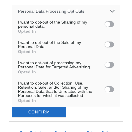
Personal Data Processing Opt Outs
I want to opt-out of the Sharing of my
personal data.
Opted In
Ροή ειδήσεων
I want to opt-out of the Sale of my
Personal Data.
Opted In
Τριήμερο εξόδου: Πάνω από 129.000 επιβάτες
I want to opt-out of processing my
αναχωρούν από Πειραιά, Ραφήνα και Λαύριο
Personal Data for Targeted Advertising.
Opted In
Ειδήσεις
•
πριν 9 ώρες
I want to opt-out of Collection, Use,
Retention, Sale, and/or Sharing of my
Τι αλλάζει το χωροταξικό στις τουριστικές επενδύσεις
Personal Data that Is Unrelated with the
Purposes for which it was collected.
Τοπικές Ειδήσεις
•
πριν 9 ώρες
Opted In
CONFIRM
ΥΠΑΑΤ: 12,5 εκατ. ευρώ στις 13 Περιφέρειες για μέτρα
βιοασφάλειας
Τοπικές Ειδήσεις
•
πριν 9 ώρες