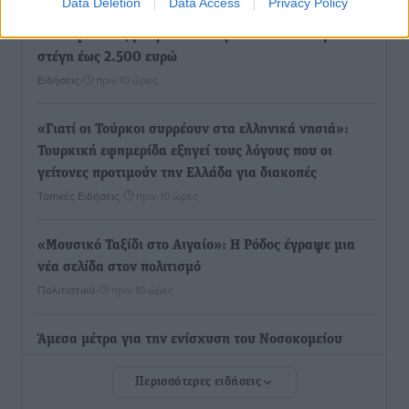
Data Deletion
Data Access
Privacy Policy
Ποιοι φοιτητές μπορούν να λάβουν ενίσχυση για
στέγη έως 2.500 ευρώ
Ειδήσεις
•
πριν 10 ώρες
«Γιατί οι Τούρκοι συρρέουν στα ελληνικά νησιά»:
Τουρκική εφημερίδα εξηγεί τους λόγους που οι
γείτονες προτιμούν την Ελλάδα για διακοπές
Τοπικές Ειδήσεις
•
πριν 10 ώρες
«Μουσικό Ταξίδι στο Αιγαίο»: Η Ρόδος έγραψε μια
νέα σελίδα στον πολιτισμό
Πολιτιστικά
•
πριν 10 ώρες
Άμεσα μέτρα για την ενίσχυση του Νοσοκομείου
Ρόδου και αντιμετώπιση των ελλείψεων προσωπικού
Περισσότερες ειδήσεις
ανακοίνωσε ο Άδωνις Γεωργιάδης
Τοπικές Ειδήσεις
•
πριν 10 ώρες