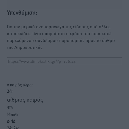
Υπενθύμιση:
Για την μερική αναπαραγωγή της είδησης από άλλες
ιστοσελίδες είναι απαραίτητη η χρήση του παρακάτω
παρεχόμενου συνδέσμου παραπομπής προς το άρθρο
της Δημοκρατικής.
o καιρός τώρα:
24
°
αίθριος καιρός
41
%
14
km/h
Δ-ΝΔ
24
24
°/
°