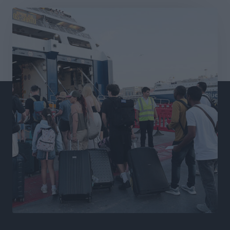
Αθλητικά
•
πριν 14 ώρες
Γ.Σ. Διαγόρας: Εντατική προετοιμασία και επιστροφή
Ρίζου στις Ακαδημίες
Αθλητικά
•
πριν 14 ώρες
Εθνική Ανδρών: Ραντεβού στο Telekom Center Athens
Αθλητικά
•
πριν 15 ώρες
ΕΠΟ: Απέσυρε τη στήριξή της στην υποψηφιότητα
του Ινφαντίνο
Αθλητικά
•
πριν 15 ώρες
Φοίβος Κω: Το «ευχαριστώ» για το 9ο Kos 3X3
Basketball Festival
Αθλητικά
•
πριν 15 ώρες