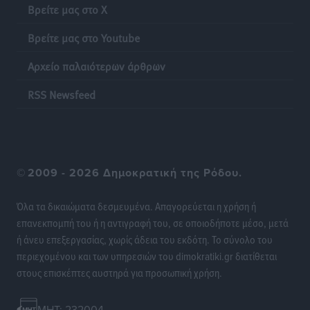
Βρείτε μας στο X
χρημάτων που μπορεί να κοστίσουν σε φόρο
Ειδήσεις
•
πριν 18 ώρες
Βρείτε μας στο Youtube
Αρχείο παλαιότερων άρθρων
Η επόμενη παγκόσμια δύναμη στα υδροπλάνα μπορεί
να είναι η Ελλάδα
RSS Newsfeed
Ειδήσεις
•
πριν 18 ώρες
Στη Σύμη η Φαίη Σκορδά επισκέφθηκε την Ιερά Μονή
του Πανορμίτη
©
2009 - 2026 Δημοκρατική της Ρόδου.
Τοπικές Ειδήσεις
•
πριν 19 ώρες
Όλα τα δικαιώματα δεσμευμένα. Απαγορεύεται η χρήση ή
Σερβία: Ανακάμπτουν οι τουριστικές ροές προς την
επανεκπομπή του ή η αντιγραφή του, σε οποιοδήποτε μέσο, μετά
Ελλάδα
ή άνευ επεξεργασίας, χωρίς άδεια του εκδότη. Το σύνολο του
Ειδήσεις
•
πριν 19 ώρες
περιεχομένου και των υπηρεσιών του dimokratiki.gr διατίθεται
στους επισκέπτες αυστηρά για προσωπική χρήση.
Διακοπές στην Κάρπαθο για τον Γιώργο Γεραπετρίτη
Τοπικές Ειδήσεις
•
πριν 19 ώρες
MHT: 232004