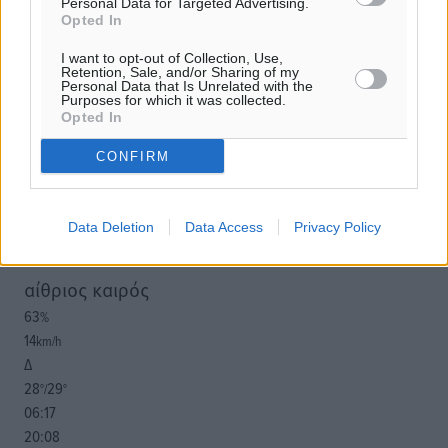
Personal Data for Targeted Advertising.
Opted In
Για την μερική αναπαραγωγή της είδησης από άλλες
ιστοσελίδες είναι απαραίτητη η χρήση του παρακάτω
I want to opt-out of Collection, Use,
Retention, Sale, and/or Sharing of my
παρεχόμενου συνδέσμου παραπομπής προς το άρθρο
Personal Data that Is Unrelated with the
Purposes for which it was collected.
της Δημοκρατικής.
Opted In
CONFIRM
Data Deletion
Data Access
Privacy Policy
o καιρός τώρα:
28
°
αίθριος καιρός
63
%
14
km/h
Δ
28
29
°/
°
06:17
20:08