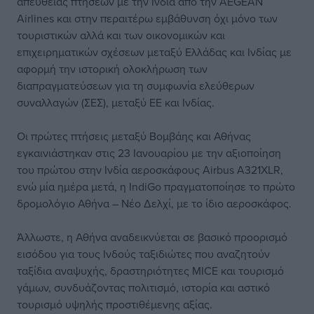
απευθείας πτήσεων με την Ινδία από την AEGEAN
Airlines και στην περαιτέρω εμβάθυνση όχι μόνο των
τουριστικών αλλά και των οικονομικών και
επιχειρηματικών σχέσεων μεταξύ Ελλάδας και Ινδίας με
αφορμή την ιστορική ολοκλήρωση των
διαπραγματεύσεων για τη συμφωνία ελεύθερων
συναλλαγών (ΣΕΣ), μεταξύ ΕΕ και Ινδίας.
Οι πρώτες πτήσεις μεταξύ Βομβάης και Αθήνας
εγκαινιάστηκαν στις 23 Ιανουαρίου με την αξιοποίηση
του πρώτου στην Ινδία αεροσκάφους Airbus A321XLR,
ενώ μία ημέρα μετά, η IndiGo πραγματοποίησε το πρώτο
δρομολόγιο Αθήνα – Νέο Δελχί, με το ίδιο αεροσκάφος.
Άλλωστε, η Αθήνα αναδεικνύεται σε βασικό προορισμό
εισόδου για τους Ινδούς ταξιδιώτες που αναζητούν
ταξίδια αναψυχής, δραστηριότητες MICE και τουρισμό
γάμων, συνδυάζοντας πολιτισμό, ιστορία και αστικό
τουρισμό υψηλής προστιθέμενης αξίας.