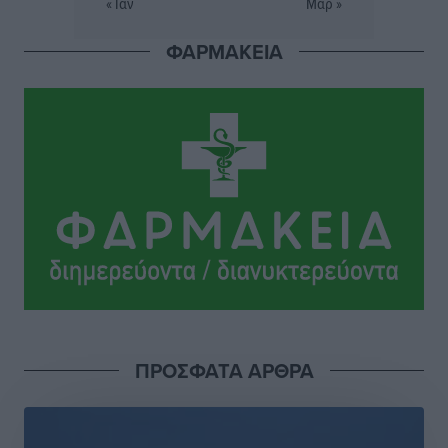
« Ιαν
Μαρ »
Τοπικές Ειδήσεις
•
πριν 4 ώρες
ΦΑΡΜΑΚΕΙΑ
Φώτης Γιαννακός στον RV: Με αυξημένες πληρότητες
η Λέρος, στόχος η επιμήκυνση της τουριστικής σεζόν
στο νησί
Τοπικές Ειδήσεις
•
πριν 4 ώρες
Α.Σ. Ρόδος: Πρώτη… στην νέα σελίδα των «ελαφιών»
(φωτορεπορτάζ)
Αθλητικά
•
πριν 4 ώρες
Στίβος: Οι βαθμολογίες των συλλόγων της
Δωδεκανήσου
Αθλητικά
•
πριν 4 ώρες
ΠΡΟΣΦΑΤΑ ΑΡΘΡΑ
Νέες ταυτότητες: Ποιοι πρέπει να τις αλλάξουν άμεσα
και ποιοι όχι
Ειδήσεις
•
πριν 4 ώρες