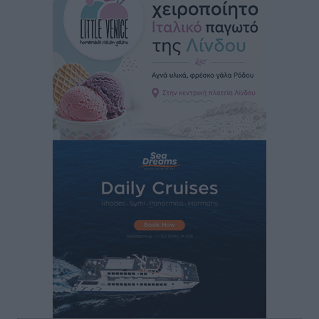
Φοίβος: Εν αναμονή του Νίκου Λαζίδη
Αθλητικά
•
πριν 51 λεπτά
Ιάλυσος Β’: Νωρίς νωρίς μπήκαν στα βάσανα της
προετοιμασίας
Αθλητικά
•
πριν 53 λεπτά
Εθνικός Αρχίπολης: Μεγάλο βήμα προόδου η ίδρυση
Ακαδημίας
Αθλητικά
•
πριν 56 λεπτά
Ιππότες: Με το βλέμμα στραμμένο στο μέλλον
Αθλητικά
•
πριν 58 λεπτά
ΠΑΜΕ ΣΤΟΙΧΗΜΑ: Περισσότερα από 95 εκατομμύρια
ευρώ σε κέρδη μοίρασε τον Ιούλιο