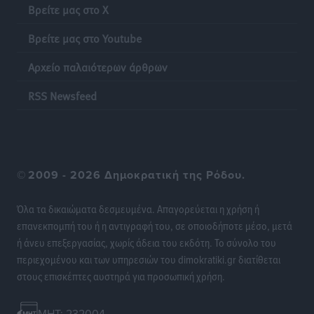
Βρείτε μας στο X
ΦΟΔΣΑ Νοτίου Αιγαίου: «Δεν ζητάμε ασυλία – ζητάμε
θεσμική προστασία της αυτοδιοίκησης»
Βρείτε μας στο Youtube
Τοπικές Ειδήσεις
•
πριν 9 ώρες
Αρχείο παλαιότερων άρθρων
Στη διαδικασία της απευθείας διαπραγμάτευσης ο
RSS Newsfeed
Δήμος Ρόδου για τη ναυαγοσωστική κάλυψη των
παραλιών
Τοπικές Ειδήσεις
•
πριν 9 ώρες
Στο Αυτόφωρο 47χρονος που φέρεται να απείλησε τη
©
2009 - 2026 Δημοκρατική της Ρόδου.
70χρονη μητέρα του όταν εκείνη αρνήθηκε να του
δώσει χρήματα για ναρκωτικά
Όλα τα δικαιώματα δεσμευμένα. Απαγορεύεται η χρήση ή
Τοπικές Ειδήσεις
•
πριν 9 ώρες
επανεκπομπή του ή η αντιγραφή του, σε οποιοδήποτε μέσο, μετά
ή άνευ επεξεργασίας, χωρίς άδεια του εκδότη. Το σύνολο του
περιεχομένου και των υπηρεσιών του dimokratiki.gr διατίθεται
Ασφαλιστικά μέτρα από το Ελληνικό Δημόσιο κατά
στους επισκέπτες αυστηρά για προσωπική χρήση.
του 39χρονου για τις δολιοφθορές στο Radar
Ατάβυρου
Τοπικές Ειδήσεις
•
πριν 9 ώρες
MHT: 232004