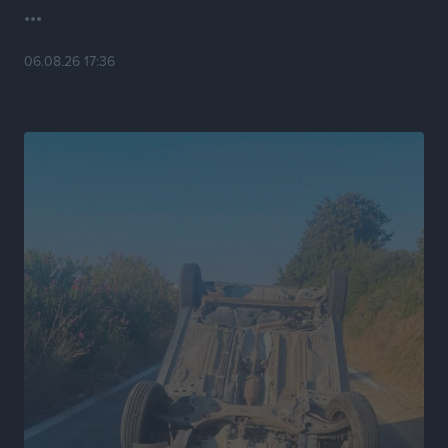
...
Αθλητικά
•
πριν 4 ώρες
06.08.26 17:36
Η Μανίσα πήρε Buie και Davis
Αθλητικά
•
πριν 4 ώρες
Γ.Σ. Ηπιόνη: «Προπονητική ομάδα με εμπειρία,
επιστημονική γνώση και σύγχρονες μεθόδους»
Αθλητικά
•
πριν 4 ώρες
Α.Σ. Ρόδος: Ξανά στα «πράσινα» ο Νίκος Κοντίτσης
Αθλητικά
•
πριν 5 ώρες
Συναυλία Μάριου Φραγκούλη – Γιώργου Περρή στην
Κάσο
Πολιτιστικά
•
πριν 5 ώρες
Την άρση των εμποδίων για την άμεση λειτουργία του