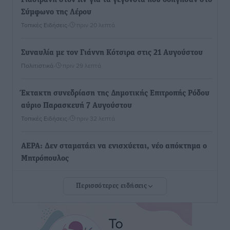
Γιασιράνη στον RV για τα γεγονότα που οδήγησαν στο
Σύμφωνο της Λέρου
Τοπικές Ειδήσεις
•
πριν 20 λεπτά
Συναυλία με τον Γιάννη Κότσιρα στις 21 Αυγούστου
Πολιτιστικά
•
πριν 29 λεπτά
Έκτακτη συνεδρίαση της Δημοτικής Επιτροπής Ρόδου
αύριο Παρασκευή 7 Αυγούστου
Τοπικές Ειδήσεις
•
πριν 32 λεπτά
ΑΕΡΑ: Δεν σταματάει να ενισχύεται, νέο απόκτημα ο
Μητρόπουλος
Αθλητικά
•
πριν 49 λεπτά
Περισσότερες ειδήσεις
Κλεάνθης: Δουλειές μετά ευχαριστιών στο γήπεδο,
ατομικό για δύο
Αθλητικά
•
πριν 50 λεπτά