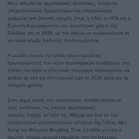
Νέες απευθείας αεροπορικές συνδέσεις, ενίσχυση
υπερατλαντικών δρομολογίων και επανεκκίνηση
γραμμών από βασικές αγορές όπως η Ινδία, οι ΗΠΑ και η
Ευρώπη διαμορφώνουν τον αεροπορικό χάρτη της
Ελλάδας για το 2026, με την Αθήνα να αναδεικνύεται σε
κεντρικό κόμβο διεθνούς συνδεσιμότητας.
Η μεγάλη αγορά της Ινδίας είναι ο μεγάλος
πρωταγωνιστής των νέων αεροπορικών συνδέσεων στις
οποίες ποντάρει ο ελληνικός τουρισμός προκειμένου να
φτάσει σε νέα και πιο ποιοτικά ύψη το 2026 αλλά και τα
επόμενα χρόνια.
Στην αιχμή αυτής της στρατηγικής τοποθετούνται οι
νέες συνδέσεις της Ινδικής αεροπορικής
εταιρίας IndiGo, μεταξύ της Αθήνας και δύο εκ των
μεγαλύτερων μητροπολιτικών κέντρων της Ινδίας, Νέο
Δελχί και Μουμπάι (Βομβάη). Έτσι, η IndiGo γίνεται ο
πρώτος ινδικός αερομεταφορέας που θα επιχειρεί