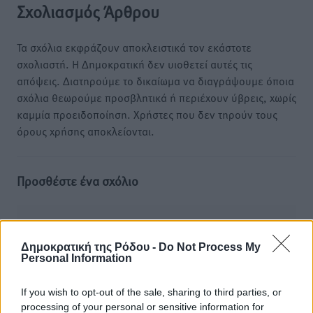
Σχολιασμός Άρθρου
Τα σχόλια εκφράζουν αποκλειστικά τον εκάστοτε
σχολιαστή. Η Δημοκρατική δεν υιοθετεί αυτές τις
απόψεις. Διατηρούμε το δικαίωμα να διαγράψουμε όποια
σχόλια θεωρούμε προσβλητικά ή περιέχουν ύβρεις, χωρίς
καμμία προειδοποίηση. Χρήστες που δεν τηρούν τους
όρους χρήσης αποκλείονται.
Προσθέστε ένα σχόλιο
Το E-mail δεν θα δημοσιευτεί.
Πρέπει να συμπληρωθούν όλα τα πεδία για την
Δημοκρατική της Ρόδου -
Do Not Process My
Personal Information
υποβολή του σχολίου.
If you wish to opt-out of the sale, sharing to third parties, or
Όνοματεπώνυμο
Email
processing of your personal or sensitive information for