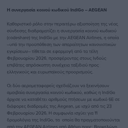
Η συνεργασία κοινού κωδικού IndiGo – AEGEAN
Καθοριστικό ρόλο στην περαιτέρω αξιοποίηση της νέας
σύνδεσης διαδραματίζει η συνεργασία κοινού κωδικού
(codeshare) της IndiGo με την AEGEAN Airlines, η οποία
–υπό την προϋπόθεση των απαραίτητων κανονιστικών
εγκρίσεων– τίθεται σε εφαρμογή από τα τέλη
Φεβρουαρίου 2026, προσφέροντας στους Ινδούς
επιβάτες απρόσκοπτη συνέχεια ταξιδιού προς
ελληνικούς και ευρωπαϊκούς προορισμούς.
Οι δύο αερομεταφορείς σχεδιάζουν να ξεκινήσουν
αμοιβαία συνεργασία κοινού κωδικού, καθώς η IndiGo
άρχισε να καταθέτει αριθμούς πτήσεων με κωδικό 6E σε
διάφορες διαδρομές της Aegean, με ισχύ από τις 23
Φεβρουαρίου 2026. Η συμφωνία ισχύει για 11
δρομολόγια της IndiGo, τα οποία θα πραγματοποιούνται
από την AEGEAN Airlines από Αθήνα προς: Βαρκελώνη,