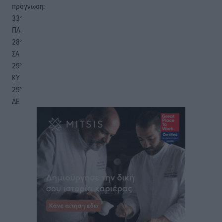
πρόγνωση:
33
°
ΠΑ
28
°
ΣΑ
29
°
ΚΥ
29
°
ΔΕ