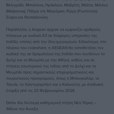
Βελιγράδι, Μπολόνια, Ηράκλειο, Μαδρίτη, Μάλτα, Μιλάνο
(Malpensa), Πάλμα ντε Μαγιόρκα, Ρώμη (Fiumicino),
Σόφια και Θεσσαλονίκη.
Παράλληλα, η Aegean άρχισε να εμφανίζει αριθμούς
πτήσεων με κωδικό A3 σε διάφορες υπηρεσίες της
IndiGo, επίσης από την ίδια ημερομηνία. Ειδικότερα, στο
πλαίσιο του codeshare, η AEGEAN θα τοποθετήσει τον
κωδικό της σε δρομολόγια της IndiGo που συνδέουν το
Δελχί και το Μουμπάι με την Αθήνα, καθώς και σε
πτήσεις εσωτερικού της Ινδίας από το Δελχί και τη
Μουμπάι προς σημαντικούς επιχειρηματικούς και
τουριστικούς προορισμούς, όπως η Μπανγκαλόρ, το
Τσενάι, το Χαϊντεραμπάντ και η Καλκούτα, με σταδιακή
έναρξη από τις 23 Φεβρουαρίου 2026.
Delta: Και δεύτερη καθημερινή πτήση Νέα Υόρκη –
Αθήνα την Άνοιξη