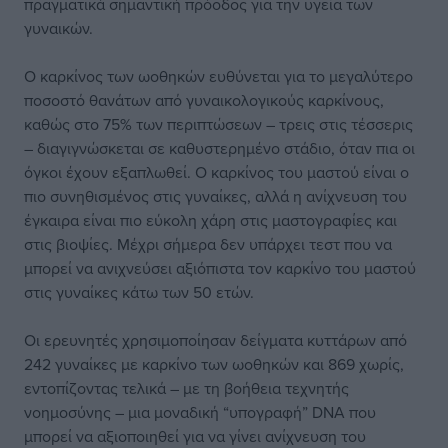
πραγματικά σημαντική πρόοδος για την υγεία των
γυναικών.
Ο καρκίνος των ωοθηκών ευθύνεται για το μεγαλύτερο
ποσοστό θανάτων από γυναικολογικούς καρκίνους,
καθώς στο 75% των περιπτώσεων – τρεις στις τέσσερις
– διαγιγνώσκεται σε καθυστερημένο στάδιο, όταν πια οι
όγκοι έχουν εξαπλωθεί. Ο καρκίνος του μαστού είναι ο
πιο συνηθισμένος στις γυναίκες, αλλά η ανίχνευση του
έγκαιρα είναι πιο εύκολη χάρη στις μαστογραφίες και
στις βιοψίες. Μέχρι σήμερα δεν υπάρχει τεστ που να
μπορεί να ανιχνεύσει αξιόπιστα τον καρκίνο του μαστού
στις γυναίκες κάτω των 50 ετών.
Οι ερευνητές χρησιμοποίησαν δείγματα κυττάρων από
242 γυναίκες με καρκίνο των ωοθηκών και 869 χωρίς,
εντοπίζοντας τελικά – με τη βοήθεια τεχνητής
νοημοσύνης – μια μοναδική “υπογραφή” DNA που
μπορεί να αξιοποιηθεί για να γίνει ανίχνευση του