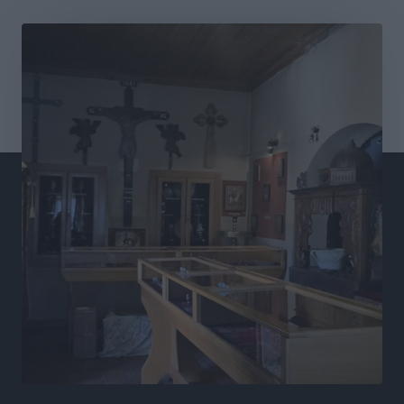
Διαγόρας: Ανανέωσε ο Μιχάλης Χατζηγεωργίου
Αθλητικά
•
πριν 7 ώρες
ΔΕΑΣ Δάφνη Ρόδου: Η Ευαγγελία Τετράδη στο
τεχνικό επιτελείο
Αθλητικά
•
πριν 7 ώρες
Γ.Σ. Διαγόρας: Το οργανόγραμμα των Ακαδημιών
Αθλητικά
•
πριν 7 ώρες
Σταυρός Καλυθιών: Απέκτησε και την Ειρήνη
Καρελλάκη
Αθλητικά
•
πριν 8 ώρες
Πρωτάθλημα Καλαθοσφαίρισης Δικηγορικών
Συλλόγων Ελλάδας και Κύπρου: Η Ρόδος φιλοξένησε
με επιτυχία την 17η διοργάνωση
Αθλητικά
•
πριν 8 ώρες