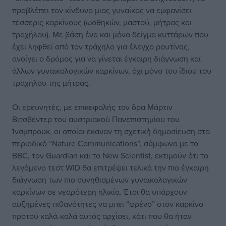
προβλέπει τον κίνδυνο μιας γυναίκας να εμφανίσει
τέσσερις καρκίνους (ωοθηκών, μαστού, μήτρας και
τραχήλου). Με βάση ένα και μόνο δείγμα κυττάρων που
έχει ληφθεί από τον τράχηλο για έλεγχο ρουτίνας,
ανοίγει ο δρόμος για να γίνεται έγκαιρη διάγνωση και
άλλων γυναικολογικών καρκίνων, όχι μόνο του ίδιου του
τραχήλου της μήτρας.
Οι ερευνητές, με επικεφαλής τον δρα Μάρτιν
Βιτσβέντερ του αυστριακού Πανεπιστημίου του
Ίνσμπρουκ, οι οποίοι έκαναν τη σχετική δημοσίευση στο
περιοδικό “Nature Communications”, σύμφωνα με το
BBC, τον Guardian και το New Scientist, εκτιμούν ότι το
λεγόμενο τεστ WID θα επιτρέψει τελικά την πιο έγκαιρη
διάγνωση των πιο συνηθισμένων γυναικολογικών
καρκίνων σε νεαρότερη ηλικία. Έτσι θα υπάρχουν
αυξημένες πιθανότητες να μπει “φρένο” στον καρκίνο
προτού καλά-καλά αυτός αρχίσει, κάτι που θα ήταν