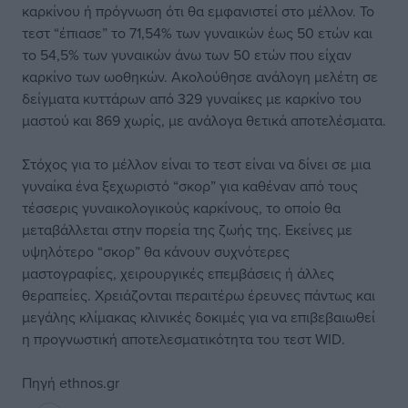
καρκίνου ή πρόγνωση ότι θα εμφανιστεί στο μέλλον. Το
τεστ “έπιασε” το 71,54% των γυναικών έως 50 ετών και
το 54,5% των γυναικών άνω των 50 ετών που είχαν
καρκίνο των ωοθηκών. Ακολούθησε ανάλογη μελέτη σε
δείγματα κυττάρων από 329 γυναίκες με καρκίνο του
μαστού και 869 χωρίς, με ανάλογα θετικά αποτελέσματα.
Στόχος για το μέλλον είναι το τεστ είναι να δίνει σε μια
γυναίκα ένα ξεχωριστό “σκορ” για καθέναν από τους
τέσσερις γυναικολογικούς καρκίνους, το οποίο θα
μεταβάλλεται στην πορεία της ζωής της. Εκείνες με
υψηλότερο “σκορ” θα κάνουν συχνότερες
μαστογραφίες, χειρουργικές επεμβάσεις ή άλλες
θεραπείες. Χρειάζονται περαιτέρω έρευνες πάντως και
μεγάλης κλίμακας κλινικές δοκιμές για να επιβεβαιωθεί
η προγνωστική αποτελεσματικότητα του τεστ WID.
Πηγή
ethnos.gr