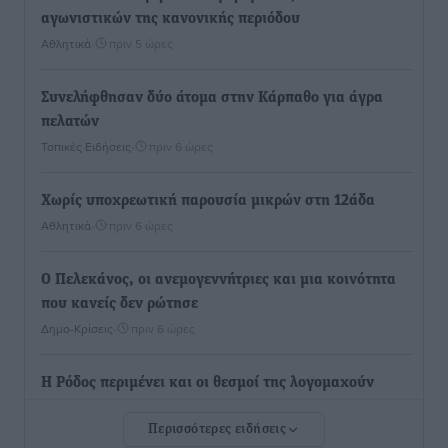
αγωνιστικών της κανονικής περιόδου
Αθλητικά
•
πριν 5 ώρες
Συνελήφθησαν δύο άτομα στην Κάρπαθο για άγρα
πελατών
Τοπικές Ειδήσεις
•
πριν 6 ώρες
Χωρίς υποχρεωτική παρουσία μικρών στη 12άδα
Αθλητικά
•
πριν 6 ώρες
Ο Πελεκάνος, οι ανεμογεννήτριες και μια κοινότητα
που κανείς δεν ρώτησε
Δημο-Κρίσεις
•
πριν 6 ώρες
Η Ρόδος περιμένει και οι θεσμοί της λογομαχούν
Δημο-Κρίσεις
•
πριν 6 ώρες
Περισσότερες ειδήσεις