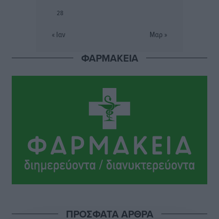
Βασίλης Υψηλάντης: Ξεμπλοκάρει η έκδοση και
28
παραχώρηση οριστικών τίτλων κυριότητας για 224
εργατικές κατοικίες στη Ρόδο
« Ιαν
Μαρ »
Τοπικές Ειδήσεις
•
πριν 7 ώρες
ΦΑΡΜΑΚΕΙΑ
ΣΕΓΑΣ: Πιστώθηκαν τα έξοδα μετακίνησης του
Πανελληνίου Πρωταθλήματος Κ20 στα σωματεία
Αθλητικά
•
πριν 7 ώρες
Ευρωπαϊκό Πρωτάθλημα Στίβου: Πότε αγωνίζονται η
Μαγκούλια, η Σπανουδάκη και ο Κριτούλης
Αθλητικά
•
πριν 7 ώρες
Εθνική Παίδων: Ο Χριστοδούλου και η καλύτερη
φουρνιά των τελευταίων ετών
Αθλητικά
•
πριν 7 ώρες
ΠΡΟΣΦΑΤΑ ΑΡΘΡΑ