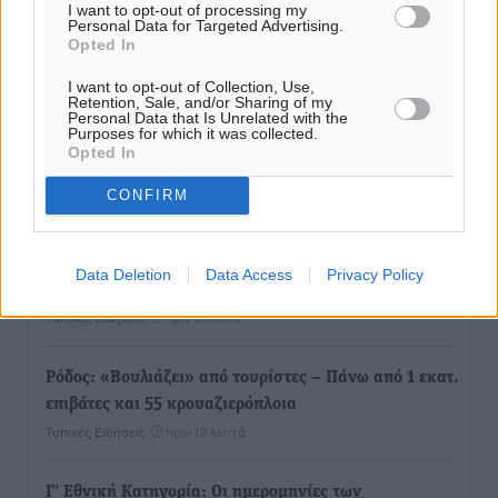
I want to opt-out of processing my
Personal Data for Targeted Advertising.
Opted In
I want to opt-out of Collection, Use,
Retention, Sale, and/or Sharing of my
Personal Data that Is Unrelated with the
Purposes for which it was collected.
Opted In
Ροή ειδήσεων
CONFIRM
Στον Άγιο Νικόλαο Χάλκης ανοίγει ξανά το
ανανεωμένο εκκλησιαστικό μουσείο από τη Λέσχη
Data Deletion
Data Access
Privacy Policy
Lions Χάλκης
Τοπικές Ειδήσεις
•
πριν 2 λεπτά
Ρόδος: «Βουλιάζει» από τουρίστες – Πάνω από 1 εκατ.
επιβάτες και 55 κρουαζιερόπλοια
Τοπικές Ειδήσεις
•
πριν 12 λεπτά
Γ’ Εθνική Κατηγορία: Οι ημερομηνίες των