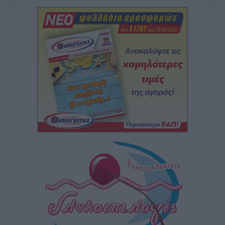
Τα Γλυπτά του Παρθενώνα ως προσωπικό δώρο στον
Τραμπ
Δημο-Κρίσεις
•
πριν 6 ώρες
Το στενό της Κρεμαστής μπήκε στη λίστα των 7
θαυμάτων της αναμονής
Δημο-Κρίσεις
•
πριν 6 ώρες
ΣΕΤΕ: Σημαντική θεσμική εξέλιξη η ΚΥΑ για το ΕΧΠ
για τον τουρισμό
Ειδήσεις
•
πριν 6 ώρες
Γ. Χατζημάρκος: “Δύο μεγάλες δεσμεύσεις
Γεωργιάδη” – Κίνητρα για τους γιατρούς των νησιών
και συνεργασία Ρόδου με το Αττικόν για το
Ακτινοθεραπευτικό
Τοπικές Ειδήσεις
•
πριν 7 ώρες