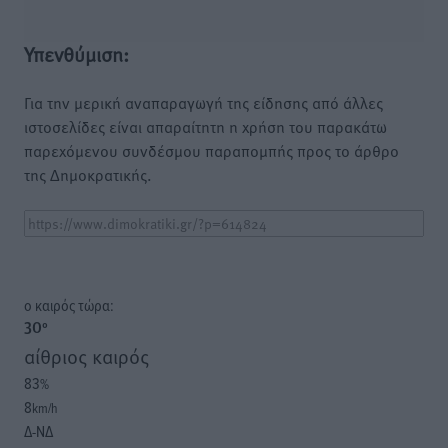
Υπενθύμιση:
Για την μερική αναπαραγωγή της είδησης από άλλες
ιστοσελίδες είναι απαραίτητη η χρήση του παρακάτω
παρεχόμενου συνδέσμου παραπομπής προς το άρθρο
της Δημοκρατικής.
o καιρός τώρα:
30
°
αίθριος καιρός
83
%
8
km/h
Δ-ΝΔ