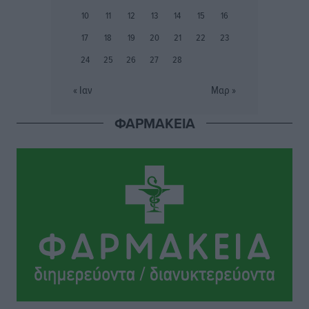
Ιάλυσος Β’: Νωρίς νωρίς μπήκαν στα βάσανα της
10
11
12
13
14
15
16
προετοιμασίας
17
18
19
20
21
22
23
Αθλητικά
•
πριν 5 ώρες
24
25
26
27
28
Εθνικός Αρχίπολης: Μεγάλο βήμα προόδου η ίδρυση
« Ιαν
Μαρ »
Ακαδημίας
Αθλητικά
•
πριν 5 ώρες
ΦΑΡΜΑΚΕΙΑ
Ιππότες: Με το βλέμμα στραμμένο στο μέλλον
Αθλητικά
•
πριν 5 ώρες
ΠΑΜΕ ΣΤΟΙΧΗΜΑ: Περισσότερα από 95 εκατομμύρια
ευρώ σε κέρδη μοίρασε τον Ιούλιο
Αθλητικά
•
πριν 5 ώρες
Ολοκλήρωση του έργου αναβάθμισης των
υποδομών του Νεστορίδειου Μελάθρου