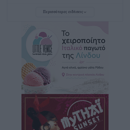
Περισσότερες ειδήσεις
Νέο ξενοδοχείο στη Ρόδο για την H Hotels –
Χατζηλαζάρου – Προχωρά καινούργιο ξενοδοχείο
στην Κω
Τοπικές Ειδήσεις
•
πριν 4 ώρες
Αυτοκίνητο μπήκε παράνομα σε μονόδρομο στο
Μαστιχάρι – Αναποδογύρισε όχημα με μητέρα και
5χρονο παιδί
Τοπικές Ειδήσεις
•
πριν 4 ώρες
“Η Ευρώπη αντιμετώπιζε το προσφυγικό σαν ταινία
τρόμου” – Η συγκλονιστική μαρτυρία της Χαρούλας
Γιασιράνη στον RV για τα γεγονότα που οδήγησαν στο
Σύμφωνο της Λέρου
Τοπικές Ειδήσεις
•
πριν 4 ώρες