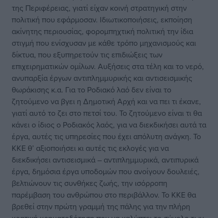
της Περιφέρειας, γιατί είχαν κοινή στρατηγική στην
πολιτική που εφάρμοσαν. Ιδιωτικοποιήσεις, εκποίηση
ακίνητης περιουσίας, φορομπηχτική πολιτική την ίδια
στιγμή που ενίσχυσαν με κάθε τρόπο μηχανισμούς και
δίκτυα, που εξυπηρετούν τις επιδιώξεις των
επιχειρηματικών ομίλων. Αυξήσεις στα τέλη και το νερό,
ανυπαρξία έργων αντιπλημμυρικής και αντισεισμικής
θωράκισης κ.α. Για το Ροδιακό λαό δεν είναι το
ζητούμενο να βγει η Δημοτική Αρχή και να πει τι έκανε,
γιατί αυτό το ζει στο πετσί του. Το ζητούμενο είναι τι θα
κάνει ο ίδιος ο Ροδιακός λαός, για να διεκδικήσει αυτά τα
έργα, αυτές τις υπηρεσίες που έχει απόλυτη ανάγκη. Το
ΚΚΕ θ’ αξιοποιήσει κι αυτές τις εκλογές για να
διεκδικήσει αντισεισμικά – αντιπλημμυρικά, αντιπυρικά
έργα, δημόσια έργα υποδομών που ανοίγουν δουλειές,
βελτιώνουν τις συνθήκες ζωής, την ισόρροπη
παρέμβαση του ανθρώπου στο περιβάλλον. Το ΚΚΕ θα
βρεθεί στην πρώτη γραμμή της πάλης για την πλήρη