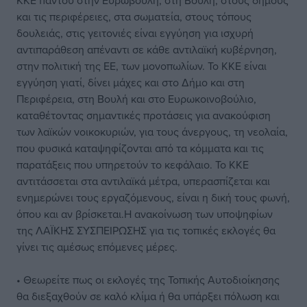
ΚΚΕ παντού στην Ευρωβουλή, στη Βουλή, στους δήμους
και τις περιφέρειες, στα σωματεία, στους τόπους
δουλειάς, στις γειτονιές είναι εγγύηση για ισχυρή
αντιπαράθεση απέναντι σε κάθε αντιλαϊκή κυβέρνηση,
στην πολιτική της ΕΕ, των μονοπωλίων. Το ΚΚΕ είναι
εγγύηση γιατί, δίνει μάχες και στο Δήμο και στη
Περιφέρεια, στη Βουλή και στο Ευρωκοινοβούλιο,
καταθέτοντας σημαντικές προτάσεις για ανακούφιση
των λαϊκών νοικοκυριών, για τους άνεργους, τη νεολαία,
που φυσικά καταψηφίζονται από τα κόμματα και τις
παρατάξεις που υπηρετούν το κεφάλαιο. Το ΚΚΕ
αντιτάσσεται στα αντιλαϊκά μέτρα, υπερασπίζεται και
ενημερώνει τους εργαζόμενους, είναι η δική τους φωνή,
όπου και αν βρίσκεται.Η ανακοίνωση των υποψηφίων
της ΛΑΪΚΗΣ ΣΥΣΠΕΙΡΩΣΗΣ για τις τοπικές εκλογές θα
γίνει τις αμέσως επόμενες μέρες.
• Θεωρείτε πως οι εκλογές της Τοπικής Αυτοδιοίκησης
θα διεξαχθούν σε καλό κλίμα ή θα υπάρξει πόλωση και