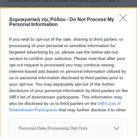
εκδιώξουν από τον ελληνικό θαλάσσιο χώρο, είναι η
αντιμεταναστευτική πολιτική ΕΕ και κυβερνήσεων των
κρατών – μελών, η οποία θέτει ως μία από τις βασικές
Δημοκρατική της Ρόδου -
Do Not Process My
προτεραιότητες της Ελληνικής Προεδρίας της ΕΕ την
Personal Information
ενίσχυση της καταστολής και τον άγριο διωγμό των
προσφύγων και των μεταναστών.Πρόκειται για την
If you wish to opt-out of the sale, sharing to third parties, or
έμπρακτη εφαρμογή μίας από τις πρώτες
processing of your personal or sensitive information for
προτεραιότητες της Ελληνικής Προεδρίας της ΕΕ για την
targeted advertising by us, please use the below opt-out
ένταση της καταστολής σε βάρος προσφύγων και
section to confirm your selection. Please note that after your
opt-out request is processed you may continue seeing
μεταναστών. Αυτούς τους σκοπούς υπηρετούν οι
interest-based ads based on personal information utilized by
θαλάσσιες κοινές επιχειρήσεις των ελληνικών
us or personal information disclosed to third parties prior to
κατασταλτικών μηχανισμών με το Frontex. Το τραγικό
your opt-out. You may separately opt-out of the further
ναυάγιο επιβεβαιώνει ότι όσα μέτρα καταστολής κι αν
disclosure of your personal information by third parties on the
αποφασίσει η ΕΕ και οι κυβερνήσεις της, αυτά δεν
IAB’s list of downstream participants. This information may
πρόκειται ν’ αποτρέψουν το μεταναστευτικό,
also be disclosed by us to third parties on the
IAB’s List of
προσφυγικό ρεύμα, γιατί η αιτία είναι η φτώχεια, η πείνα,
Downstream Participants
that may further disclose it to other
third parties.
η εξαθλίωση, οι ιμπεριαλιστικές επεμβάσεις των ΗΠΑ,
ΝΑΤΟ και ΕΕ., για τον έλεγχο των πλουτοπαραγωγικών
Personal Data Processing Opt Outs
πηγών, την εκμετάλλευση των λαών σε κάθε σημείο του