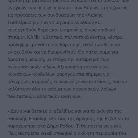
κρατική χρηματοδότηση που να καλύπτει το σύνολο των
αναγκών των περιφερειών και των Δήμων, στηρίζοντας
τις προτάσεις των συνδυασμών της «Λαϊκής
Συσπείρωσης». Για να μη συρρικνωθούν και
καταργηθούν δομές και υπηρεσίες, όπως παιδικοί
σταθμοί, ΚΑΠΗ, αθλητικά, πολιτιστικά κέντρα, κέντρα
πρόληψης, μονάδες απεξάρτησης, αλλά αντίθετα να
ενισχυθούν και να διευρυνθούν. Θα παλέψουμε για
δραστική μείωση, με στόχο την κατάργηση των
ανταποδοτικών τελών. Αξιοποίηση των όποιων
κοινοτικών κονδυλίων χορηγούνται σήμερα για
σύγχρονες κτιριακές κοινωνικές εγκαταστάσεις, που να
καλύπτουν όλο το φάσμα των προνοιακών, λαϊκών
πολιτιστικών, αθλητικών αναγκών.
• Δεν είναι θετικές οι εξελίξεις και για το ακίνητο της
Ροδιακής Επαυλης εξαιτίας της άρνησης της ΕΤΑΔ να το
παραχωρήσει στο Δήμο Ρόδου. Τι θα πρέπει να γίνει;
Πώς θα πρέπει να αξιοποιηθεί η ακίνητη περιουσία του