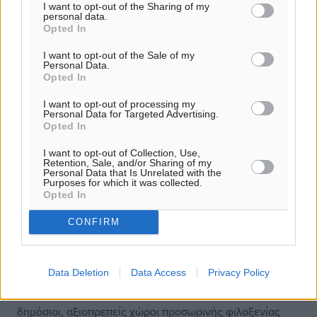
πλανήτη. Να δοθούν ταξιδιωτικά έγγραφα, παρά τις
I want to opt-out of the Sharing of my
personal data.
απαγορεύσεις που θέτει το Δουβλίνο ΙΙ και η Συνθήκη
Opted In
Σένγκεν, σε όσους επιθυμούν να εγκατασταθούν σε
άλλες χώρες της ΕΕ. Να δοθεί άσυλο με δίκαιες και
I want to opt-out of the Sale of my
Personal Data.
γρήγορες διαδικασίες στους πρόσφυγες, θύματα των
Opted In
πολέμων και των αντιδραστικών καθεστώτων. Να
I want to opt-out of processing my
δοθούν ταξιδιωτικά έγγραφα στους εκατοντάδες
Personal Data for Targeted Advertising.
χιλιάδες πρόσφυγες και μετανάστες που έχουν
Opted In
εγκλωβιστεί στην Ελλάδα προκειμένου να διευκολυνθεί
I want to opt-out of Collection, Use,
η έξοδός τους προς τα κράτη που επιθυμούν. Να
Retention, Sale, and/or Sharing of my
Personal Data that Is Unrelated with the
νομιμοποιηθούν όσοι παραμένουν στην Ελλάδα. Το ΚΚΕ
Purposes for which it was collected.
είναι κατηγορηματικά αντίθετο στο να μένουν οι
Opted In
μετανάστες και πρόσφυγες σε τρώγλες και θλιβερά
CONFIRM
καταλύματα, όπως και να παραμένουν άστεγοι, να
κοιμούνται στους δρόμους και τις πλατείες. Είναι όμως
κατηγορηματικά αντίθετο με τη φυλάκισή τους σε
Data Deletion
Data Access
Privacy Policy
στρατόπεδα συγκέντρωσης, σε συνθήκες ακόμη πιο
απαράδεκτες από τις φυλακές. Να δημιουργηθούν
δημόσιοι, αξιοπρεπείς χώροι προσωρινής φιλοξενίας