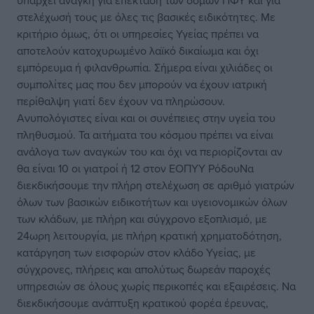
υπάρχει ανάγκη για επέκταση των δομών ΠΦΥ και για
στελέχωσή τους με όλες τις βασικές ειδικότητες. Με
κριτήριο όμως, ότι οι υπηρεσίες Υγείας πρέπει να
αποτελούν κατοχυρωμένο λαϊκό δικαίωμα και όχι
εμπόρευμα ή φιλανθρωπία. Σήμερα είναι χιλιάδες οι
συμπολίτες μας που δεν μπορούν να έχουν ιατρική
περίθαλψη γιατί δεν έχουν να πληρώσουν.
Ανυπολόγιστες είναι και οι συνέπειες στην υγεία του
πληθυσμού. Τα αιτήματα του κόσμου πρέπει να είναι
ανάλογα των αναγκών του και όχι να περιορίζονται αν
θα είναι 10 οι γιατροί ή 12 στον ΕΟΠΥΥ ΡόδουΝα
διεκδικήσουμε την πλήρη στελέχωση σε αριθμό γιατρών
όλων των βασικών ειδικοτήτων και υγειονομικών όλων
των κλάδων, με πλήρη και σύγχρονο εξοπλισμό, με
24ωρη λειτουργία, με πλήρη κρατική χρηματοδότηση,
κατάργηση των εισφορών στον κλάδο Υγείας, με
σύγχρονες, πλήρεις και απολύτως δωρεάν παροχές
υπηρεσιών σε όλους χωρίς περικοπές και εξαιρέσεις. Να
διεκδικήσουμε ανάπτυξη κρατικού φορέα έρευνας,